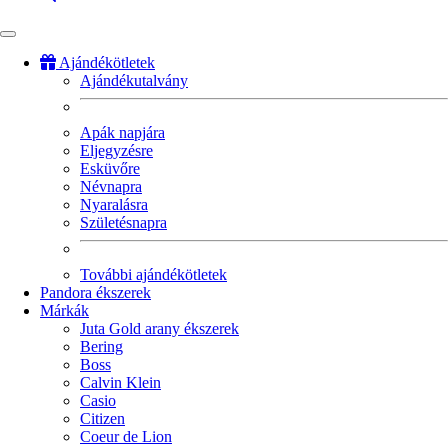
Ajándékötletek
Ajándékutalvány
Fő
navigáció
Apák napjára
Eljegyzésre
Esküvőre
Névnapra
Nyaralásra
Születésnapra
További ajándékötletek
Pandora ékszerek
Márkák
Juta Gold arany ékszerek
Bering
Boss
Calvin Klein
Casio
Citizen
Coeur de Lion