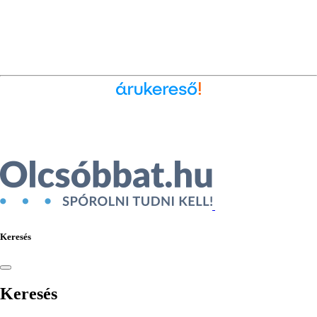
Ékszer az Árukeresőn
Keresés
Keresés