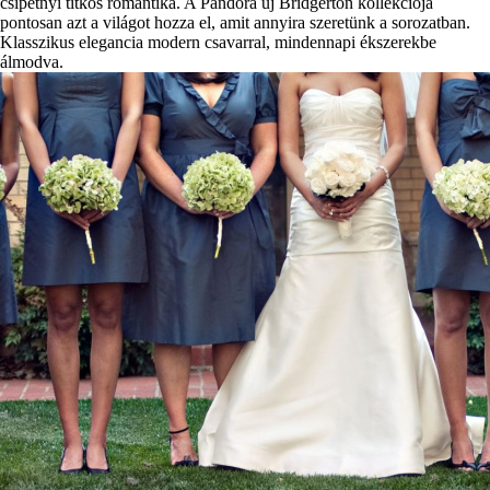
csipetnyi titkos romantika. A Pandora új Bridgerton kollekciója
pontosan azt a világot hozza el, amit annyira szeretünk a sorozatban.
Klasszikus elegancia modern csavarral, mindennapi ékszerekbe
álmodva.