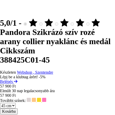
5,0/1 -
Pandora Szikrázó szív rozé
arany collier nyaklánc és medál
Cikkszám
388425C01-45
Készleten
Webshop , Szentendre
Lépj be a klubtag árért! -5%
Belépés
57 900 Ft
Elmúlt 30 nap legalacsonyabb ára
57 900 Ft
További színek:
Méret