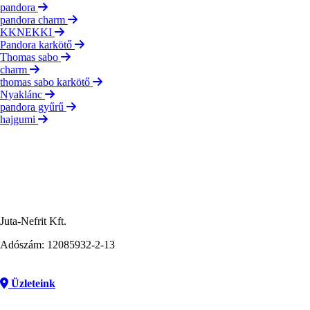
pandora
pandora charm
KKNEKKI
Pandora karkötő
Thomas sabo
charm
thomas sabo karkötő
Nyaklánc
pandora gyűrű
hajgumi
Juta-Nefrit Kft.
Adószám: 12085932-2-13
Üzleteink