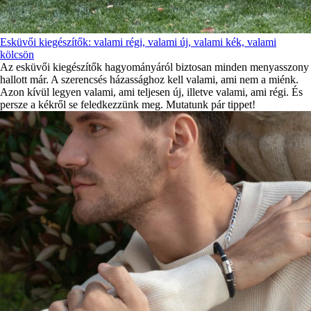
Esküvői kiegészítők: valami régi, valami új, valami kék, valami
kölcsön
Az esküvői kiegészítők hagyományáról biztosan minden menyasszony
hallott már. A szerencsés házassághoz kell valami, ami nem a miénk.
Azon kívül legyen valami, ami teljesen új, illetve valami, ami régi. És
persze a kékről se feledkezzünk meg. Mutatunk pár tippet!