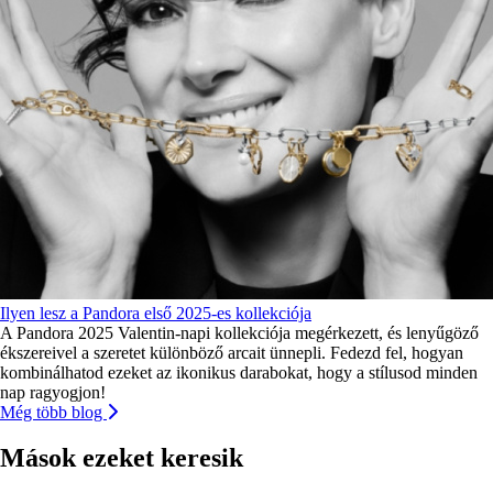
Ilyen lesz a Pandora első 2025-es kollekciója
A Pandora 2025 Valentin-napi kollekciója megérkezett, és lenyűgöző
ékszereivel a szeretet különböző arcait ünnepli. Fedezd fel, hogyan
kombinálhatod ezeket az ikonikus darabokat, hogy a stílusod minden
nap ragyogjon!
Még több blog
Mások ezeket keresik