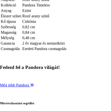
Kollekció
Pandora Timeless
Anyag
Ezüst
Ékszer színei
Rozé arany színű
Kő típusa
Cirkónia
Szélesség
0,82 cm
Magasság
0,84 cm
Mélység
0,48 cm
Garancia
2 év magyar és nemzetközi
Csomagolás
Eredeti Pandora csomagolás
Fedezd fel a Pandora világát!
Még több Pandora
Méretválasztási segédlet