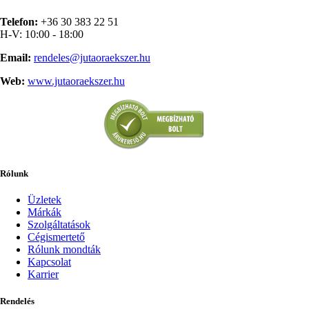
Telefon:
+36 30 383 22 51
H-V: 10:00 - 18:00
Email:
rendeles@jutaoraekszer.hu
Web:
www.jutaoraekszer.hu
Rólunk
Üzletek
Márkák
Szolgáltatások
Cégismertető
Rólunk mondták
Kapcsolat
Karrier
Rendelés