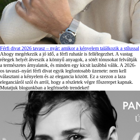
Férfi divat 2026 tavasz – nyár: amikor a kényelem találkozik a stílussal
Ahogy megérkezik a jó idő, a férfi ruhatár is fellélegezhet. A vastag
rétegek helyét átveszik a könnyű anyagok, a sötét tónusokat felváltják
a természetes árnyalatok, és minden egy kicsit lazábbá válik. A 2026-
os tavaszi–nyári férfi divat egyik legfontosabb üzenete: nem kell
választani a kényelem és az elegancia között. Ez a szezon a laza
eleganciáról szól és arról, hogy a részletek végre főszerepet kapnak.
Mutatjuk blogunkban a legfrissebb trendeket!