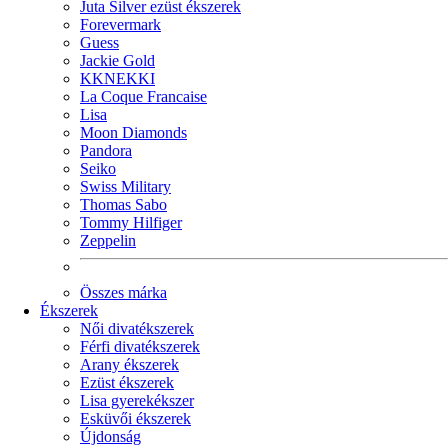
Juta Silver ezüst ékszerek
Forevermark
Guess
Jackie Gold
KKNEKKI
La Coque Francaise
Lisa
Moon Diamonds
Pandora
Seiko
Swiss Military
Thomas Sabo
Tommy Hilfiger
Zeppelin
Összes márka
Ékszerek
Női divatékszerek
Férfi divatékszerek
Arany ékszerek
Ezüst ékszerek
Lisa gyerekékszer
Esküvői ékszerek
Újdonság