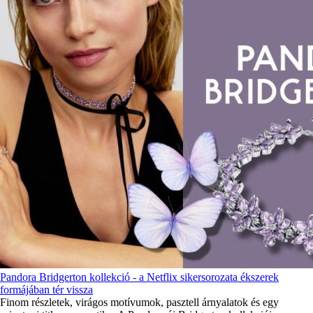
Pandora Bridgerton kollekció - a Netflix sikersorozata ékszerek
formájában tér vissza
Finom részletek, virágos motívumok, pasztell árnyalatok és egy