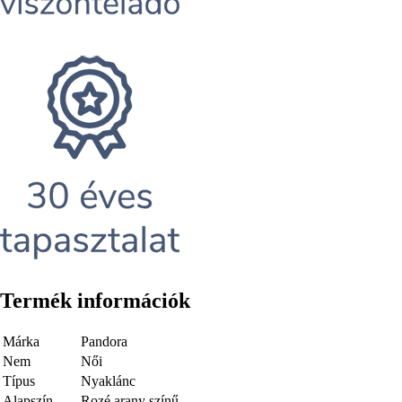
Termék információk
Márka
Pandora
Nem
Női
Típus
Nyaklánc
Alapszín
Rozé arany színű