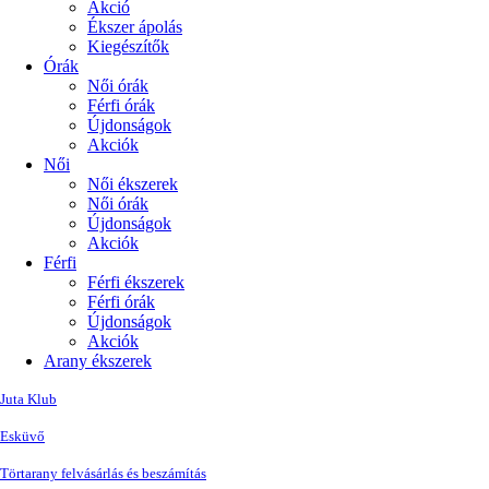
Akció
Ékszer ápolás
Kiegészítők
Órák
Női órák
Férfi órák
Újdonságok
Akciók
Női
Női ékszerek
Női órák
Újdonságok
Akciók
Férfi
Férfi ékszerek
Férfi órák
Újdonságok
Akciók
Arany ékszerek
Juta Klub
Esküvő
Törtarany felvásárlás és beszámítás