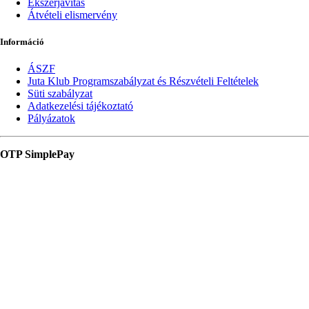
Ékszerjavítás
Átvételi elismervény
Információ
ÁSZF
Juta Klub Programszabályzat és Részvételi Feltételek
Süti szabályzat
Adatkezelési tájékoztató
Pályázatok
OTP SimplePay