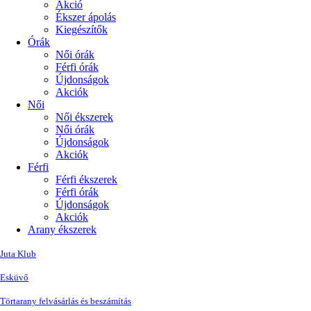
Akció
Ékszer ápolás
Kiegészítők
Órák
Női órák
Férfi órák
Újdonságok
Akciók
Női
Női ékszerek
Női órák
Újdonságok
Akciók
Férfi
Férfi ékszerek
Férfi órák
Újdonságok
Akciók
Arany ékszerek
Juta Klub
Esküvő
Törtarany felvásárlás és beszámítás