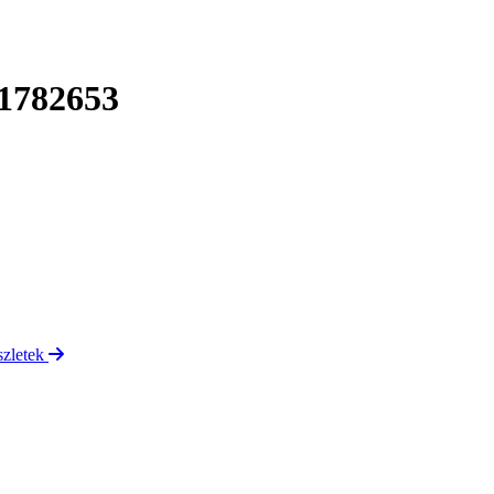
H1782653
szletek