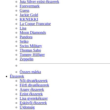
Juta Silver ezüst ékszerek
Forevermark
Guess
Jackie Gold
KKNEKKI
La Coque Francaise
Lisa
Moon Diamonds
Pandora
Seiko
Swiss Military
Thomas Sabo
Tommy Hilfiger
Zeppelin
Összes márka
Ékszerek
Női divatékszerek
Férfi divatékszerek
Arany ékszerek
Ezüst ékszerek
Lisa gyerekékszer
Esküvői ékszerek
Újdonság