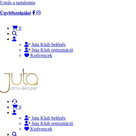
Ugrás a tartalomra
Ügyfélszolgálat
0
Juta Klub belépés
Juta Klub regisztráció
Kedvencek
0
Juta Klub belépés
Juta Klub regisztráció
Kedvencek