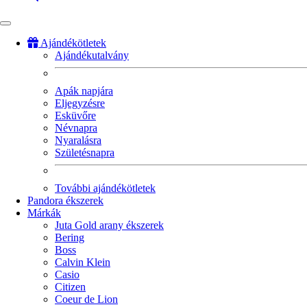
Ajándékötletek
Ajándékutalvány
Fő
navigáció
Apák napjára
Eljegyzésre
Esküvőre
Névnapra
Nyaralásra
Születésnapra
További ajándékötletek
Pandora ékszerek
Márkák
Juta Gold arany ékszerek
Bering
Boss
Calvin Klein
Casio
Citizen
Coeur de Lion