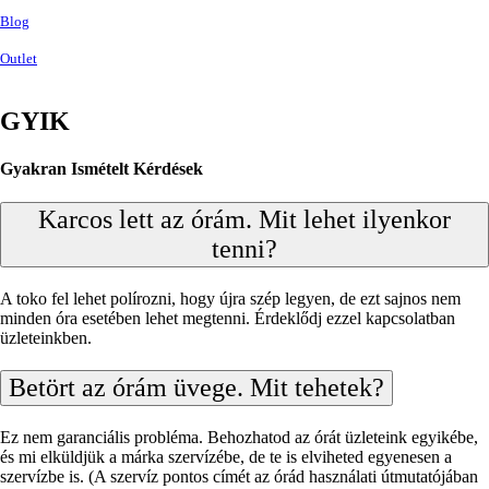
Blog
Outlet
GYIK
Gyakran Ismételt Kérdések
Karcos lett az órám. Mit lehet ilyenkor
tenni?
A toko fel lehet polírozni, hogy újra szép legyen, de ezt sajnos nem
minden óra esetében lehet megtenni. Érdeklődj ezzel kapcsolatban
üzleteinkben.
Betört az órám üvege. Mit tehetek?
Ez nem garanciális probléma. Behozhatod az órát üzleteink egyikébe,
és mi elküldjük a márka szervízébe, de te is elviheted egyenesen a
szervízbe is. (A szervíz pontos címét az órád használati útmutatójában