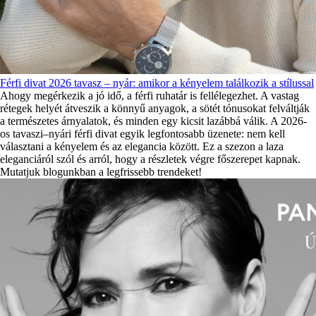
Férfi divat 2026 tavasz – nyár: amikor a kényelem találkozik a stílussal
Ahogy megérkezik a jó idő, a férfi ruhatár is fellélegezhet. A vastag
rétegek helyét átveszik a könnyű anyagok, a sötét tónusokat felváltják
a természetes árnyalatok, és minden egy kicsit lazábbá válik. A 2026-
os tavaszi–nyári férfi divat egyik legfontosabb üzenete: nem kell
választani a kényelem és az elegancia között. Ez a szezon a laza
eleganciáról szól és arról, hogy a részletek végre főszerepet kapnak.
Mutatjuk blogunkban a legfrissebb trendeket!