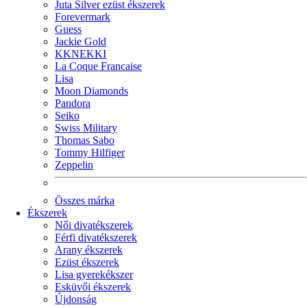
Juta Silver ezüst ékszerek
Forevermark
Guess
Jackie Gold
KKNEKKI
La Coque Francaise
Lisa
Moon Diamonds
Pandora
Seiko
Swiss Military
Thomas Sabo
Tommy Hilfiger
Zeppelin
Összes márka
Ékszerek
Női divatékszerek
Férfi divatékszerek
Arany ékszerek
Ezüst ékszerek
Lisa gyerekékszer
Esküvői ékszerek
Újdonság