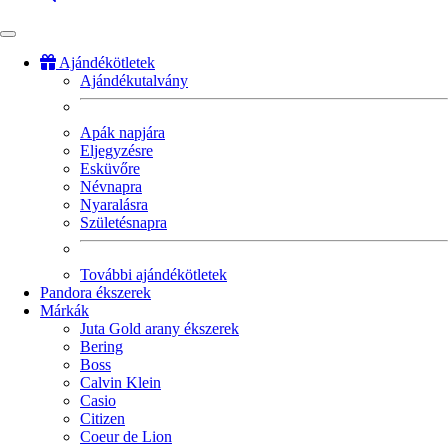
Ajándékötletek
Ajándékutalvány
Fő
navigáció
Apák napjára
Eljegyzésre
Esküvőre
Névnapra
Nyaralásra
Születésnapra
További ajándékötletek
Pandora ékszerek
Márkák
Juta Gold arany ékszerek
Bering
Boss
Calvin Klein
Casio
Citizen
Coeur de Lion