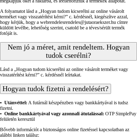
megkapjuk őket a raktárba, és leellenőriztük a termékek állapotát.
A folyamatot lásd a „Hogyan tudom kicserélni az online vásárolt
terméket vagy visszatérítést kérni?” c. kérdésnél, kiegészítve azzal,
hogy kérjük, hogy a webrendelesrendeles@jutaoraekszer.hu címre
küldött levélbe, lehetőség szerint, csatold be a téves/sérült termék
fotóját is.
Nem jó a méret, amit rendeltem. Hogyan
tudok cserélni?
Lásd a „Hogyan tudom kicserélni az online vásárolt terméket vagy
visszatérítést kérni?” c. kérdésnél leírtakat.
Hogyan tudok fizetni a rendelésért?
• Utánvéttel:
A futárnál készpénzben vagy bankkártyával is tudsz
fizetni.
•
Online bankkártyával vagy azonnali átutalással:
OTP SimplePay
felületén keresztül
Bővebb információt a biztonságos online fizetéssel kapcsolatban az
alábbi linken találsz: