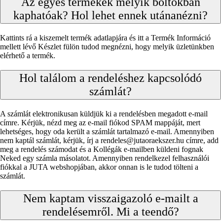
Az egyes termékek melyik boltokban
kaphatóak? Hol lehet ennek utánanézni?
Kattints rá a kiszemelt termék adatlapjára és itt a Termék Információ
mellett lévő Készlet fülön tudod megnézni, hogy melyik üzletünkben
elérhető a termék.
Hol találom a rendeléshez kapcsolódó
számlát?
A számlát elektronikusan küldjük ki a rendelésben megadott e-mail
címre. Kérjük, nézd meg az e-mail fiókod SPAM mappáját, mert
lehetséges, hogy oda került a számlát tartalmazó e-mail. Amennyiben
nem kaptál számlát, kérjük, írj a rendeles@jutaoraekszer.hu címre, add
meg a rendelés számodat és a Kollégák e-mailben küldeni fognak
Neked egy számla másolatot. Amennyiben rendelkezel felhasználói
fiókkal a JUTA webshopjában, akkor onnan is le tudod tölteni a
számlát.
Nem kaptam visszaigazoló e-mailt a
rendelésemről. Mi a teendő?