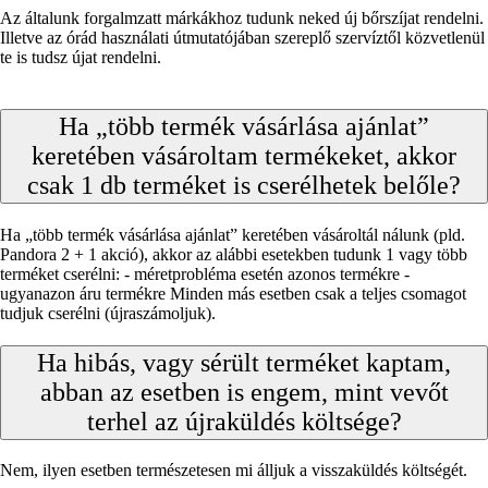
Az általunk forgalmzatt márkákhoz tudunk neked új bőrszíjat rendelni.
Illetve az órád használati útmutatójában szereplő szervíztől közvetlenül
te is tudsz újat rendelni.
Ha „több termék vásárlása ajánlat”
keretében vásároltam termékeket, akkor
csak 1 db terméket is cserélhetek belőle?
Ha „több termék vásárlása ajánlat” keretében vásároltál nálunk (pld.
Pandora 2 + 1 akció), akkor az alábbi esetekben tudunk 1 vagy több
terméket cserélni: - méretprobléma esetén azonos termékre -
ugyanazon áru termékre Minden más esetben csak a teljes csomagot
tudjuk cserélni (újraszámoljuk).
Ha hibás, vagy sérült terméket kaptam,
abban az esetben is engem, mint vevőt
terhel az újraküldés költsége?
Nem, ilyen esetben természetesen mi álljuk a visszaküldés költségét.