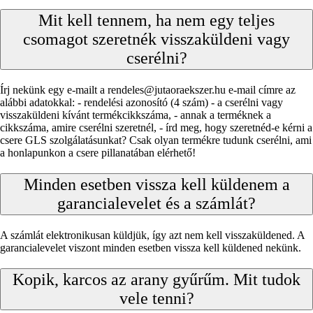
Mit kell tennem, ha nem egy teljes
csomagot szeretnék visszaküldeni vagy
cserélni?
Írj nekünk egy e-mailt a rendeles@jutaoraekszer.hu e-mail címre az
alábbi adatokkal: - rendelési azonosító (4 szám) - a cserélni vagy
visszaküldeni kívánt termékcikkszáma, - annak a terméknek a
cikkszáma, amire cserélni szeretnél, - írd meg, hogy szeretnéd-e kérni a
csere GLS szolgálatásunkat? Csak olyan termékre tudunk cserélni, ami
a honlapunkon a csere pillanatában elérhető!
Minden esetben vissza kell küldenem a
garancialevelet és a számlát?
A számlát elektronikusan küldjük, így azt nem kell visszaküldened. A
garancialevelet viszont minden esetben vissza kell küldened nekünk.
Kopik, karcos az arany gyűrűm. Mit tudok
vele tenni?