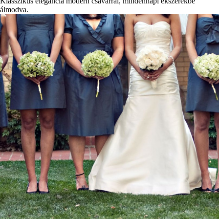
Klasszikus elegancia modern csavarral, mindennapi ékszerekbe
álmodva.