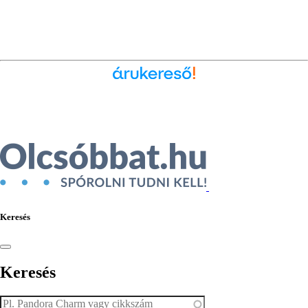
Ékszer az Árukeresőn
Keresés
Keresés