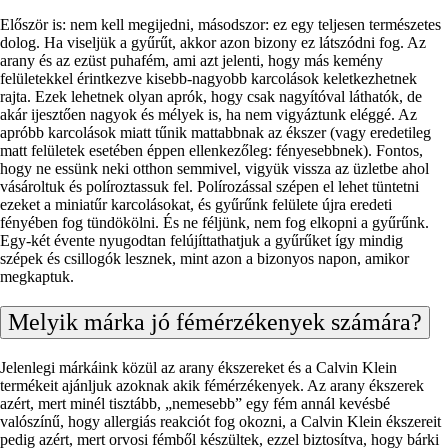
Először is: nem kell megijedni, másodszor: ez egy teljesen természetes
dolog. Ha viseljük a gyűrűt, akkor azon bizony ez látszódni fog. Az
arany és az ezüst puhafém, ami azt jelenti, hogy más kemény
felületekkel érintkezve kisebb-nagyobb karcolások keletkezhetnek
rajta. Ezek lehetnek olyan aprók, hogy csak nagyítóval láthatók, de
akár ijesztően nagyok és mélyek is, ha nem vigyáztunk eléggé. Az
apróbb karcolások miatt tűnik mattabbnak az ékszer (vagy eredetileg
matt felületek esetében éppen ellenkezőleg: fényesebbnek). Fontos,
hogy ne essünk neki otthon semmivel, vigyük vissza az üzletbe ahol
vásároltuk és políroztassuk fel. Polírozással szépen el lehet tüntetni
ezeket a miniatűr karcolásokat, és gyűrűnk felülete újra eredeti
fényében fog tündökölni. És ne féljünk, nem fog elkopni a gyűrűnk.
Egy-két évente nyugodtan felújíttathatjuk a gyűrűket így mindig
szépek és csillogók lesznek, mint azon a bizonyos napon, amikor
megkaptuk.
Melyik márka jó fémérzékenyek számára?
Jelenlegi márkáink közül az arany ékszereket és a Calvin Klein
termékeit ajánljuk azoknak akik fémérzékenyek. Az arany ékszerek
azért, mert minél tisztább, „nemesebb” egy fém annál kevésbé
valószínű, hogy allergiás reakciót fog okozni, a Calvin Klein ékszereit
pedig azért, mert orvosi fémből készültek, ezzel biztosítva, hogy bárki