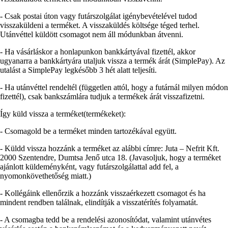
- Csak postai úton vagy futárszolgálat igénybevételével tudod
visszaküldeni a terméket. A visszaküldés költsége téged terhel.
Utánvéttel küldött csomagot nem áll módunkban átvenni.
- Ha vásárláskor a honlapunkon bankkártyával fizettél, akkor
ugyanarra a bankkártyára utaljuk vissza a termék árát (SimplePay). Az
utalást a SimplePay legkésőbb 3 hét alatt teljesíti.
- Ha utánvéttel rendeltél (független attól, hogy a futárnál milyen módon
fizettél), csak bankszámlára tudjuk a termékek árát visszafizetni.
Így küld vissza a terméket(termékeket):
- Csomagold be a terméket minden tartozékával együtt.
- Küldd vissza hozzánk a terméket az alábbi címre: Juta – Nefrit Kft.
2000 Szentendre, Dumtsa Jenő utca 18. (Javasoljuk, hogy a terméket
ajánlott küldeményként, vagy futárszolgálattal add fel, a
nyomonkövethetőség miatt.)
- Kollégáink ellenőrzik a hozzánk visszaérkezett csomagot és ha
mindent rendben találnak, elindítják a visszatérítés folyamatát.
- A csomagba tedd be a rendelési azonosítódat, valamint utánvétes