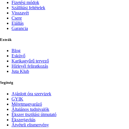
Fizetési módok
Szállítási feltételek
Visszavét
Csere
Elállás
Garancia
Extrák
Blog
Esküvő
Karikagyűrű tervező
Hírlevél feliratkozás
Juta Klub
Segítség
Ajánlott óra szervizek
GYIK
Méretmagyarázó
Általános tudnivalók
Ékszer tisztítási útmutató
Ékszerjavítás
Átvételi elismervény