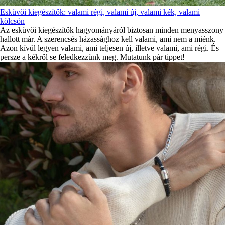
Esküvői kiegészítők: valami régi, valami új, valami kék, valami
kölcsön
Az esküvői kiegészítők hagyományáról biztosan minden menyasszony
hallott már. A szerencsés házassághoz kell valami, ami nem a miénk.
Azon kívül legyen valami, ami teljesen új, illetve valami, ami régi. És
persze a kékről se feledkezzünk meg. Mutatunk pár tippet!