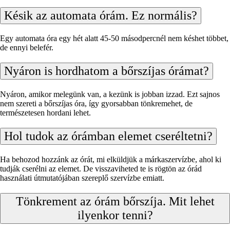
Késik az automata órám. Ez normális?
Egy automata óra egy hét alatt 45-50 másodpercnél nem késhet többet,
de ennyi belefér.
Nyáron is hordhatom a bőrszíjas órámat?
Nyáron, amikor melegünk van, a kezünk is jobban izzad. Ezt sajnos
nem szereti a bőrszíjas óra, így gyorsabban tönkremehet, de
természetesen hordani lehet.
Hol tudok az órámban elemet cseréltetni?
Ha behozod hozzánk az órát, mi elküldjük a márkaszervízbe, ahol ki
tudják cserélni az elemet. De visszaviheted te is rögtön az órád
használati útmutatójában szereplő szervízbe emiatt.
Tönkrement az órám bőrszíja. Mit lehet
ilyenkor tenni?