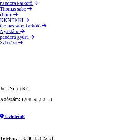
pandora karkötő
Thomas sabo
charm
KKNEKKI
thomas sabo karkötő
Nyaklánc
pandora gyűrű
Szikrázó
Juta-Nefrit Kft.
Adószám: 12085932-2-13
Üzleteink
Telefon:
+36 30 383 22 51