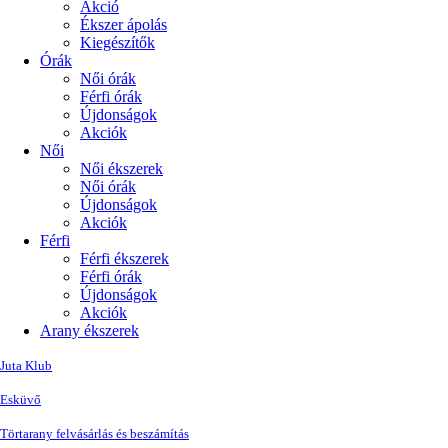
Akció
Ékszer ápolás
Kiegészítők
Órák
Női órák
Férfi órák
Újdonságok
Akciók
Női
Női ékszerek
Női órák
Újdonságok
Akciók
Férfi
Férfi ékszerek
Férfi órák
Újdonságok
Akciók
Arany ékszerek
Juta Klub
Esküvő
Törtarany felvásárlás és beszámítás