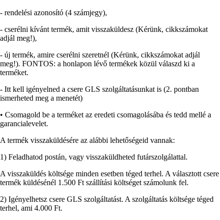
- rendelési azonosító (4 számjegy),
- cserélni kívánt termék, amit visszaküldesz (Kérünk, cikkszámokat
adjál meg!),
- új termék, amire cserélni szeretnél (Kérünk, cikkszámokat adjál
meg!). FONTOS: a honlapon lévő termékek közül válaszd ki a
terméket.
- Itt kell igényelned a csere GLS szolgáltatásunkat is (2. pontban
ismerheted meg a menetét)
• Csomagold be a terméket az eredeti csomagolásába és tedd mellé a
garancialevelet.
A termék visszaküldésére az alábbi lehetőségeid vannak:
1) Feladhatod postán, vagy visszaküldheted futárszolgálattal.
A visszaküldés költsége minden esetben téged terhel. A választott csere
termék küldésénél 1.500 Ft szállítási költséget számolunk fel.
2) Igényelhetsz csere GLS szolgáltatást. A szolgáltatás költsége téged
terhel, ami 4.000 Ft.