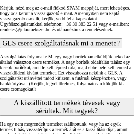
Kérjük, nézd meg az e-mail fiókod SPAM mappáját, mert lehetséges,
hogy oda került a visszaigazoló e-mail. Amennyiben nem kaptál
visszaigazoló e-mailt, kérjük, vedd fel a kapcsolatot
Ügyfélszolgálatunkkal telefonon: +36 30 383 22 51 vagy e-mailben:
rendeles@jutaoraekszer.hu és utánanézünk a rendelésednek.
GLS csere szolgáltatásnak mi a menete?
A szolgáltatás folyamata: Mi egy nagy borítékban elküldjük neked az
általad választott csere terméket. A nagy boríték oldalfalán találsz egy
kisebb borítékot, amit le kell tépned róla, majd ebbe bele kell tenned a
visszaküldeni kívánt terméket. Ezt visszahozza nekünk a GLS. A
szolgáltatást utánvéttel tudod kifizetni a futárnál készpénzben, vagy
bankkártyával. (Kérjük, legyél türelmes, folyamatosan küldjük ki a
csere csomagokat!)
A kiszállított termékek tévesek vagy
sérültek. Mit tegyek?
Ha egy nem megrendelt terméket szállítottunk, vagy ha az egyik
termék hibás, visszatérítjük a termék árát és a kiszállítási díjat, amint