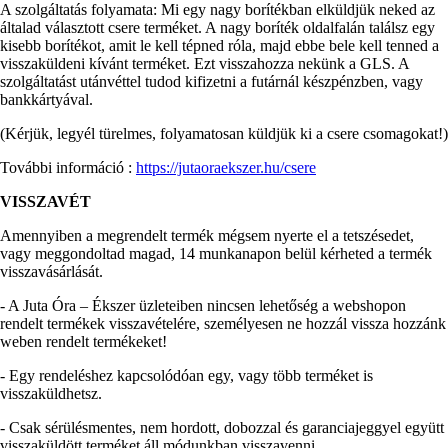
A szolgáltatás folyamata: Mi egy nagy borítékban elküldjük neked az
általad választott csere terméket. A nagy boríték oldalfalán találsz egy
kisebb borítékot, amit le kell tépned róla, majd ebbe bele kell tenned a
visszaküldeni kívánt terméket. Ezt visszahozza nekünk a GLS. A
szolgáltatást utánvéttel tudod kifizetni a futárnál készpénzben, vagy
bankkártyával.
(Kérjük, legyél türelmes, folyamatosan küldjük ki a csere csomagokat!)
További információ :
https://jutaoraekszer.hu/csere
VISSZAVÉT
Amennyiben a megrendelt termék mégsem nyerte el a tetszésedet,
vagy meggondoltad magad, 14 munkanapon belül kérheted a termék
visszavásárlását.
- A Juta Óra – Ékszer üzleteiben nincsen lehetőség a webshopon
rendelt termékek visszavételére, személyesen ne hozzál vissza hozzánk
weben rendelt termékeket!
- Egy rendeléshez kapcsolódóan egy, vagy több terméket is
visszaküldhetsz.
- Csak sérülésmentes, nem hordott, dobozzal és garanciajeggyel együtt
visszaküldött terméket áll módunkban visszavenni.