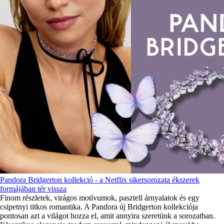
Pandora Bridgerton kollekció - a Netflix sikersorozata ékszerek
formájában tér vissza
Finom részletek, virágos motívumok, pasztell árnyalatok és egy
csipetnyi titkos romantika. A Pandora új Bridgerton kollekciója
pontosan azt a világot hozza el, amit annyira szeretünk a sorozatban.