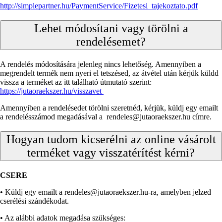
http://simplepartner.hu/PaymentService/Fizetesi_tajekoztato.pdf
Lehet módosítani vagy törölni a
rendelésemet?
A rendelés módosítására jelenleg nincs lehetőség. Amennyiben a
megrendelt termék nem nyeri el tetszésed, az átvétel után kérjük küldd
vissza a terméket az itt található útmutató szerint:
https://jutaoraekszer.hu/visszavet
Amennyiben a rendelésedet törölni szeretnéd, kérjük, küldj egy emailt
a rendelésszámod megadásával a rendeles@jutaoraekszer.hu címre.
Hogyan tudom kicserélni az online vásárolt
terméket vagy visszatérítést kérni?
CSERE
• Küldj egy emailt a rendeles@jutaoraekszer.hu-ra, amelyben jelzed
cserélési szándékodat.
• Az alábbi adatok megadása szükséges: