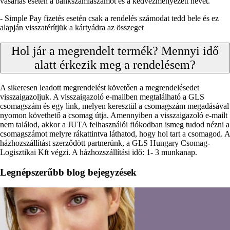
vásárlás esetén a bankszámlaszámot és a kedvezményezett nevét.
- Simple Pay fizetés esetén csak a rendelés számodat tedd bele és ez
alapján visszatérítjük a kártyádra az összeget
Hol jár a megrendelt termék? Mennyi idő
alatt érkezik meg a rendelésem?
A sikeresen leadott megrendelést követően a megrendelésedet
visszaigazoljuk. A visszaigazoló e-mailben megtalálható a GLS
csomagszám és egy link, melyen keresztül a csomagszám megadásával
nyomon követhető a csomag útja. Amennyiben a visszaigazoló e-mailt
nem találod, akkor a JUTA felhasználói fiókodban ismeg tudod nézni a
csomagszámot melyre rákattintva láthatod, hogy hol tart a csomagod. A
házhozszállítást szerződött partnerünk, a GLS Hungary Csomag-
Logisztikai Kft végzi. A házhozszállítási idő: 1- 3 munkanap.
Legnépszerűbb blog bejegyzések