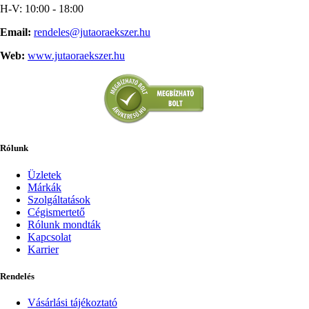
H-V: 10:00 - 18:00
Email:
rendeles@jutaoraekszer.hu
Web:
www.jutaoraekszer.hu
Rólunk
Üzletek
Márkák
Szolgáltatások
Cégismertető
Rólunk mondták
Kapcsolat
Karrier
Rendelés
Vásárlási tájékoztató