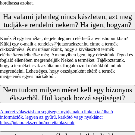
hordhassa azokat.
Ha valami jelenleg nincs készleten, azt meg
tudják-e rendelni nekem? Ha igen, hogyan?
Kinéztél egy terméket, de jelenleg nem elérhető a webshopunkban?
Küldj egy e-mailt a rendeles@jutaoraekszer.hu címre a termék
cikkszámával és mi utánanézünk, hogy a kiválasztott termék
elérhető/rendelhető-e még. Amennyiben igen, úgy értesítünk Téged és
foglaló ellenében megrendeljük Neked a terméket. Tájékoztatunk,
hogy a terméket csak az általunk forgalmazott márkákból tudjuk
megrendelni. Lehetséges, hogy országonként eltérő a termék
megjelenés egyes márkákból.
Nem tudom milyen méret kell egy bizonyos
ékszerből. Hol kapok hozzá segítséget?
A méret választásban segítséget nyújtanak a linken található
információk, legyen az gyűrű, karkötő vagy nyaklánc:
https://jutaoraekszer.hu/merettablazatok