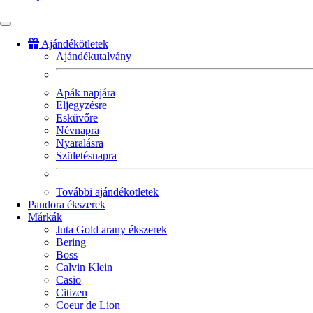
Ajándékötletek
Ajándékutalvány
Fő
navigáció
Apák napjára
Eljegyzésre
Esküvőre
Névnapra
Nyaralásra
Születésnapra
További ajándékötletek
Pandora ékszerek
Márkák
Juta Gold arany ékszerek
Bering
Boss
Calvin Klein
Casio
Citizen
Coeur de Lion