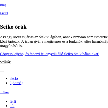
Blog
Outlet
Seiko órák
Aki egy kicsit is jártas az órák világában, annak biztosan nem ismeretl
közé tartozik. A japán gyár a megjelenés és a funkciók teljes harmóniá
óragyártását is.
Görgess lejjebb, és fedezd fel egyedülálló Seiko óra kínálatunkat!
Szűrők
akció
újdonság
+ Nem
férfi
női