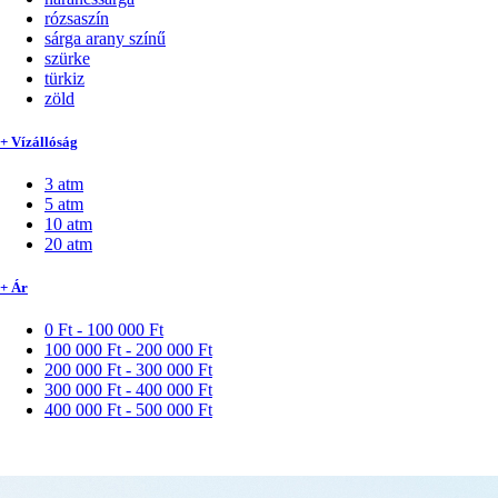
rózsaszín
sárga arany színű
szürke
türkiz
zöld
+ Vízállóság
3 atm
5 atm
10 atm
20 atm
+ Ár
0 Ft - 100 000 Ft
100 000 Ft - 200 000 Ft
200 000 Ft - 300 000 Ft
300 000 Ft - 400 000 Ft
400 000 Ft - 500 000 Ft