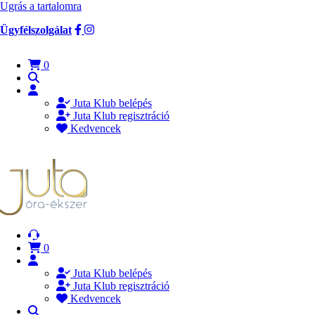
Ugrás a tartalomra
Ügyfélszolgálat
0
Juta Klub belépés
Juta Klub regisztráció
Kedvencek
0
Juta Klub belépés
Juta Klub regisztráció
Kedvencek