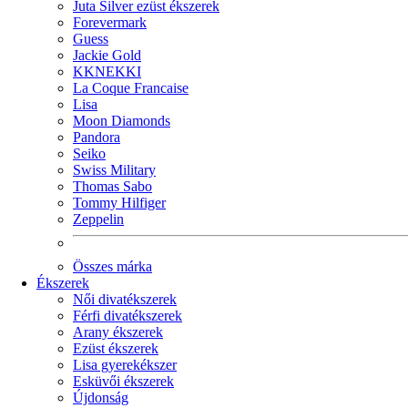
Juta Silver ezüst ékszerek
Forevermark
Guess
Jackie Gold
KKNEKKI
La Coque Francaise
Lisa
Moon Diamonds
Pandora
Seiko
Swiss Military
Thomas Sabo
Tommy Hilfiger
Zeppelin
Összes márka
Ékszerek
Női divatékszerek
Férfi divatékszerek
Arany ékszerek
Ezüst ékszerek
Lisa gyerekékszer
Esküvői ékszerek
Újdonság