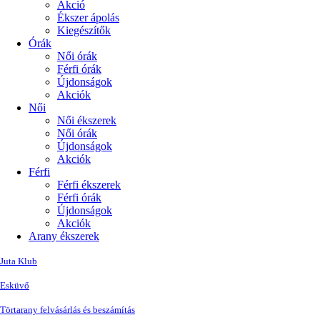
Akció
Ékszer ápolás
Kiegészítők
Órák
Női órák
Férfi órák
Újdonságok
Akciók
Női
Női ékszerek
Női órák
Újdonságok
Akciók
Férfi
Férfi ékszerek
Férfi órák
Újdonságok
Akciók
Arany ékszerek
Juta Klub
Esküvő
Törtarany felvásárlás és beszámítás