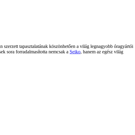
ban szerzett tapasztalatának köszönhetően a világ legnagyobb óragyártói
ések sora forradalmasította nemcsak a
Seiko
, hanem az egész világ