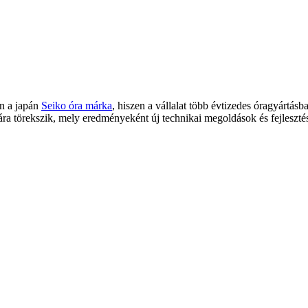
en a japán
Seiko óra márka
, hiszen a vállalat több évtizedes óragyártás
jára törekszik, mely eredményeként új technikai megoldások és fejleszt