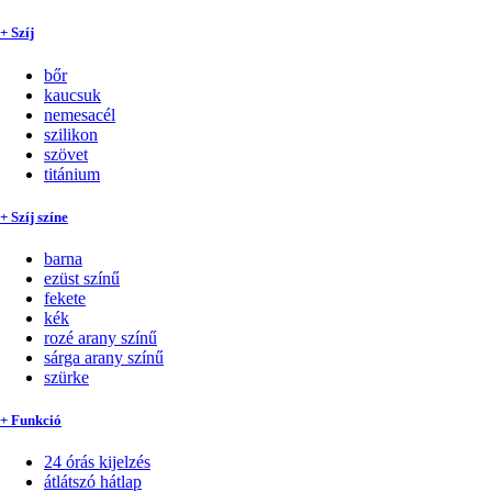
+ Szíj
bőr
kaucsuk
nemesacél
szilikon
szövet
titánium
+ Szíj színe
barna
ezüst színű
fekete
kék
rozé arany színű
sárga arany színű
szürke
+ Funkció
24 órás kijelzés
átlátszó hátlap