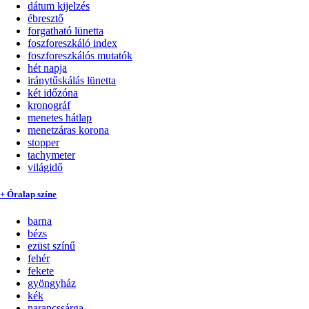
dátum kijelzés
ébresztő
forgatható lünetta
foszforeszkáló index
foszforeszkálós mutatók
hét napja
iránytűskálás lünetta
két időzóna
kronográf
menetes hátlap
menetzáras korona
stopper
tachymeter
világidő
+ Óralap színe
barna
bézs
ezüst színű
fehér
fekete
gyöngyház
kék
narancssárga