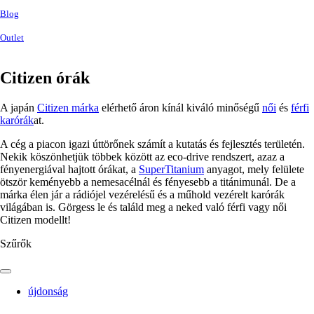
Blog
Outlet
Citizen órák
A japán
Citizen márka
elérhető áron kínál kiváló minőségű
női
és
férfi
karórák
at.
A cég a piacon igazi úttörőnek számít a kutatás és fejlesztés területén.
Nekik köszönhetjük többek között az eco-drive rendszert, azaz a
fényenergiával hajtott órákat, a
SuperTitanium
anyagot, mely felülete
ötször keményebb a nemesacélnál és fényesebb a titánimunál. De a
márka élen jár a rádiójel vezérelésű és a műhold vezérelt karórák
világában is. Görgess le és találd meg a neked való férfi vagy női
Citizen modellt!
Szűrők
újdonság