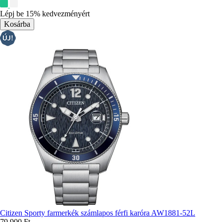
További
színek:
Lépj be 15% kedvezményért
Citizen Sporty farmerkék számlapos férfi karóra AW1881-52L
79 900 Ft