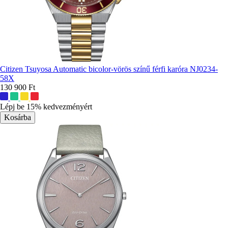
Citizen Tsuyosa Automatic bicolor-vörös színű férfi karóra NJ0234-
58X
130 900 Ft
További
színek:
Lépj be 15% kedvezményért