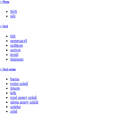
+ Nem
férfi
női
+ Szíj
bőr
nemesacél
szilikon
szövet
textil
titánium
+ Szíj színe
barna
ezüst színű
fekete
kék
rozé arany színű
sárga arany színű
szürke
zöld