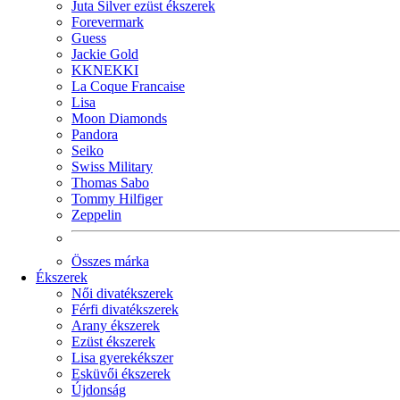
Juta Silver ezüst ékszerek
Forevermark
Guess
Jackie Gold
KKNEKKI
La Coque Francaise
Lisa
Moon Diamonds
Pandora
Seiko
Swiss Military
Thomas Sabo
Tommy Hilfiger
Zeppelin
Összes márka
Ékszerek
Női divatékszerek
Férfi divatékszerek
Arany ékszerek
Ezüst ékszerek
Lisa gyerekékszer
Esküvői ékszerek
Újdonság