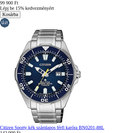
99 900 Ft
Lépj be 15% kedvezményért
Citizen Sporty kék számlapos férfi karóra BN0201-88L
142 900 Ft