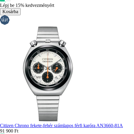
színek:
Lépj be 15% kedvezményért
Citizen Chrono fekete-fehér számlapos férfi karóra AN3660-81A
91 900 Ft