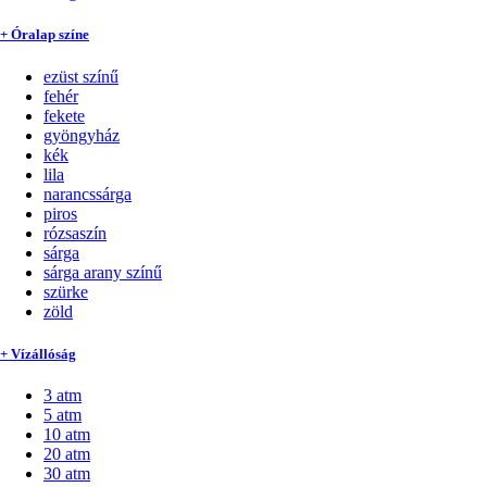
+ Óralap színe
ezüst színű
fehér
fekete
gyöngyház
kék
lila
narancssárga
piros
rózsaszín
sárga
sárga arany színű
szürke
zöld
+ Vízállóság
3 atm
5 atm
10 atm
20 atm
30 atm