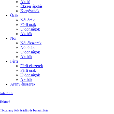
Akció
Ékszer ápolás
Kiegészítők
Órák
Női órák
Férfi órák
Újdonságok
Akciók
Női
Női ékszerek
Női órák
Újdonságok
Akciók
Férfi
Férfi ékszerek
Férfi órák
Újdonságok
Akciók
Arany ékszerek
Juta Klub
Esküvő
Törtarany felvásárlás és beszámítás