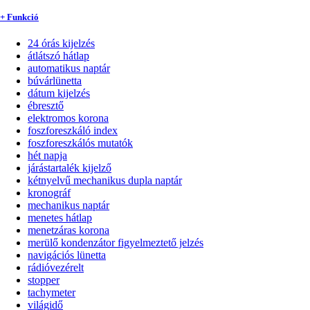
+ Funkció
24 órás kijelzés
átlátszó hátlap
automatikus naptár
búvárlünetta
dátum kijelzés
ébresztő
elektromos korona
foszforeszkáló index
foszforeszkálós mutatók
hét napja
járástartalék kijelző
kétnyelvű mechanikus dupla naptár
kronográf
mechanikus naptár
menetes hátlap
menetzáras korona
merülő kondenzátor figyelmeztető jelzés
navigációs lünetta
rádióvezérelt
stopper
tachymeter
világidő