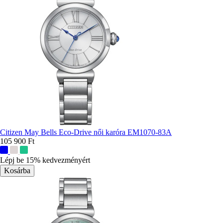
Citizen May Bells Eco-Drive női karóra EM1070-83A
105 900 Ft
További
színek:
Lépj be 15% kedvezményért