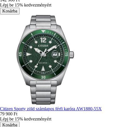
Lépj be 15% kedvezményért
Citizen Sporty zöld számlapos férfi karóra AW1880-55X
79 900 Ft
Lépj be 15% kedvezményért