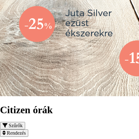
Citizen órák
Szűrők
Rendezés