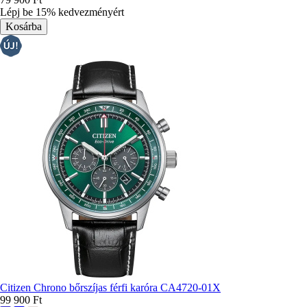
Lépj be 15% kedvezményért
Citizen Chrono bőrszíjas férfi karóra CA4720-01X
99 900 Ft