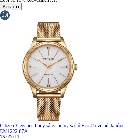
Citizen Elegance Lady sárga arany színű Eco-Drive női karóra
EM1222-87A
75 900 Ft