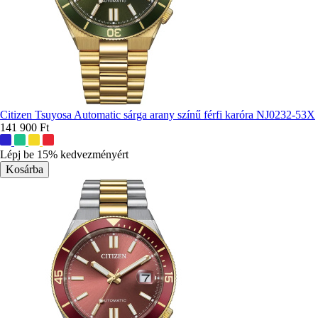
Citizen Tsuyosa Automatic sárga arany színű férfi karóra NJ0232-53X
141 900 Ft
További
színek:
Lépj be 15% kedvezményért