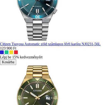
Citizen Tsuyosa Automatic zöld számlapos férfi karóra NJ0231-56L
123 900 Ft
További
színek:
Lépj be 15% kedvezményért