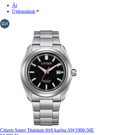
Ár
Csökkenő
Újdonságok
rendezés
Citizen Super Titanium férfi karóra AW1900-50E