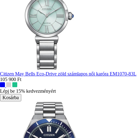
Citizen May Bells Eco-Drive zöld számlapos női karóra EM1070-83L
105 900 Ft
További
színek:
Lépj be 15% kedvezményért