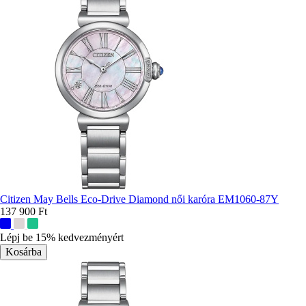
Citizen May Bells Eco-Drive Diamond női karóra EM1060-87Y
137 900 Ft
További
színek:
Lépj be 15% kedvezményért