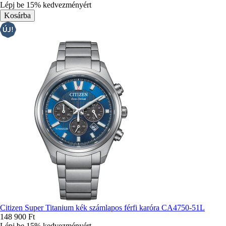
Lépj be 15% kedvezményért
Citizen Super Titanium kék számlapos férfi karóra CA4750-51L
148 900 Ft
Lépj be 15% kedvezményért