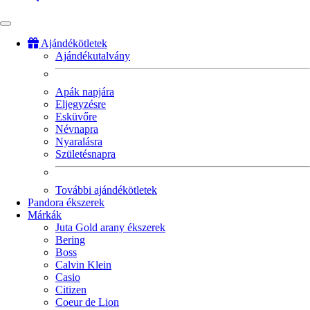
Ajándékötletek
Ajándékutalvány
Fő
navigáció
Apák napjára
Eljegyzésre
Esküvőre
Névnapra
Nyaralásra
Születésnapra
További ajándékötletek
Pandora ékszerek
Márkák
Juta Gold arany ékszerek
Bering
Boss
Calvin Klein
Casio
Citizen
Coeur de Lion