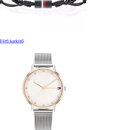
Férfi karkötő