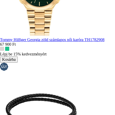
Tommy Hilfiger Georgia zöld számlapos női karóra TH1782908
67 900 Ft
További
színek:
Lépj be 15% kedvezményért