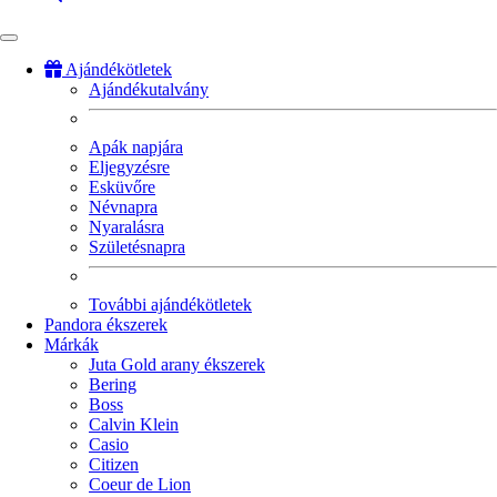
Ajándékötletek
Ajándékutalvány
Fő
navigáció
Apák napjára
Eljegyzésre
Esküvőre
Névnapra
Nyaralásra
Születésnapra
További ajándékötletek
Pandora ékszerek
Márkák
Juta Gold arany ékszerek
Bering
Boss
Calvin Klein
Casio
Citizen
Coeur de Lion