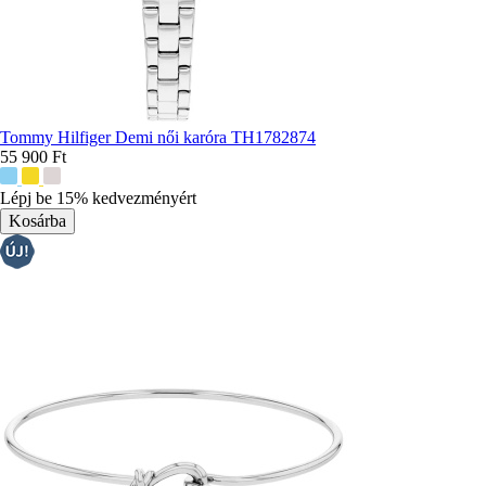
Tommy Hilfiger Demi női karóra TH1782874
55 900 Ft
További
színek:
Lépj be 15% kedvezményért