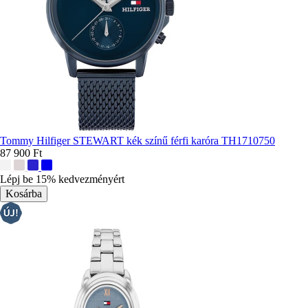
Tommy Hilfiger STEWART kék színű férfi karóra TH1710750
87 900 Ft
További
színek:
Lépj be 15% kedvezményért