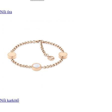
Női óra
Női karkötő