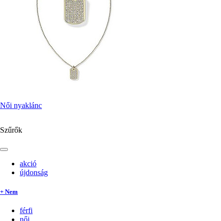
Női nyaklánc
Szűrők
akció
újdonság
+ Nem
férfi
női