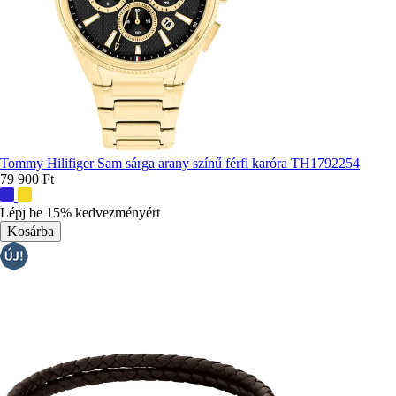
Tommy Hilifiger Sam sárga arany színű férfi karóra TH1792254
79 900 Ft
További
színek:
Lépj be 15% kedvezményért