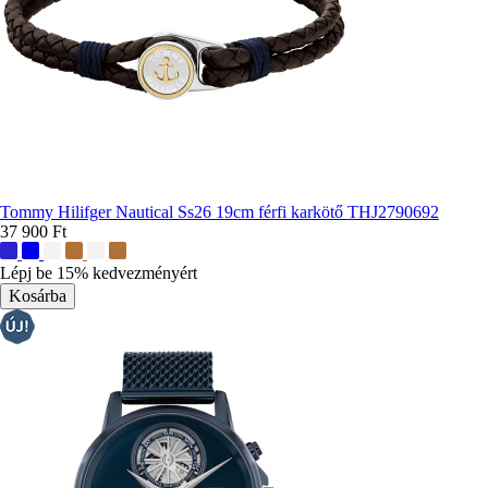
Tommy Hilifger Nautical Ss26 19cm férfi karkötő THJ2790692
37 900 Ft
További
színek:
Lépj be 15% kedvezményért