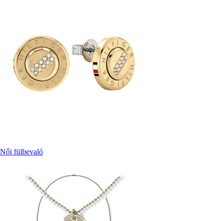
Női fülbevaló