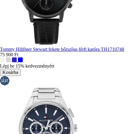
Tommy Hilifiger Stewart fekete bőrszíjas férfi karóra TH1710748
75 900 Ft
További
színek:
Lépj be 15% kedvezményért