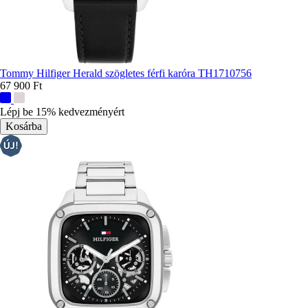
Tommy Hilfiger Herald szögletes férfi karóra TH1710756
67 900 Ft
További
színek:
Lépj be 15% kedvezményért