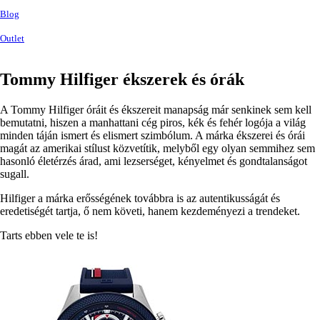
Blog
Outlet
Tommy Hilfiger ékszerek és órák
A Tommy Hilfiger óráit és ékszereit manapság már senkinek sem kell
bemutatni, hiszen a manhattani cég piros, kék és fehér logója a világ
minden táján ismert és elismert szimbólum. A márka ékszerei és órái
magát az amerikai stílust közvetítik, melyből egy olyan semmihez sem
hasonló életérzés árad, ami lezserséget, kényelmet és gondtalanságot
sugall.
Hilfiger a márka erősségének továbbra is az autentikusságát és
eredetiségét tartja, ő nem követi, hanem kezdeményezi a trendeket.
Tarts ebben vele te is!