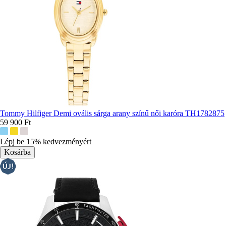
Tommy Hilfiger Demi ovális sárga arany színű női karóra TH1782875
59 900 Ft
További
színek:
Lépj be 15% kedvezményért