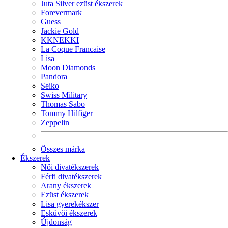
Juta Silver ezüst ékszerek
Forevermark
Guess
Jackie Gold
KKNEKKI
La Coque Francaise
Lisa
Moon Diamonds
Pandora
Seiko
Swiss Military
Thomas Sabo
Tommy Hilfiger
Zeppelin
Összes márka
Ékszerek
Női divatékszerek
Férfi divatékszerek
Arany ékszerek
Ezüst ékszerek
Lisa gyerekékszer
Esküvői ékszerek
Újdonság