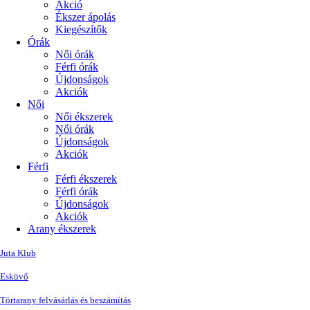
Akció
Ékszer ápolás
Kiegészítők
Órák
Női órák
Férfi órák
Újdonságok
Akciók
Női
Női ékszerek
Női órák
Újdonságok
Akciók
Férfi
Férfi ékszerek
Férfi órák
Újdonságok
Akciók
Arany ékszerek
Juta Klub
Esküvő
Törtarany felvásárlás és beszámítás