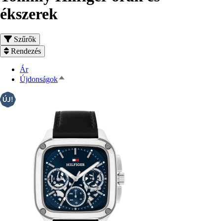
ékszerek
Szűrők
Rendezés
Ár
Csökkenő
Újdonságok
rendezés