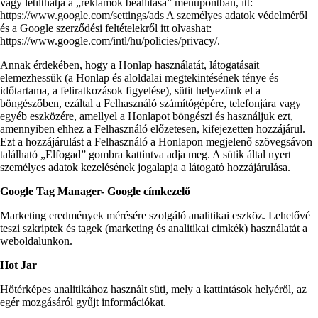
vagy letilthatja a „reklámok beállítása” menüpontban, itt:
https://www.google.com/settings/ads A személyes adatok védelméről
és a Google szerződési feltételekről itt olvashat:
https://www.google.com/intl/hu/policies/privacy/.
Annak érdekében, hogy a Honlap használatát, látogatásait
elemezhessük (a Honlap és aloldalai megtekintésének ténye és
időtartama, a feliratkozások figyelése), sütit helyezünk el a
böngészőben, ezáltal a Felhasználó számítógépére, telefonjára vagy
egyéb eszközére, amellyel a Honlapot böngészi és használjuk ezt,
amennyiben ehhez a Felhasználó előzetesen, kifejezetten hozzájárul.
Ezt a hozzájárulást a Felhasználó a Honlapon megjelenő szövegsávon
található „Elfogad” gombra kattintva adja meg. A sütik által nyert
személyes adatok kezelésének jogalapja a látogató hozzájárulása.
Google Tag Manager- Google címkezelő
Marketing eredmények mérésére szolgáló analitikai eszköz. Lehetővé
teszi szkriptek és tagek (marketing és analitikai cimkék) használatát a
weboldalunkon.
Hot Jar
Hőtérképes analitikához használt süti, mely a kattintások helyéről, az
egér mozgásáról gyűjt információkat.