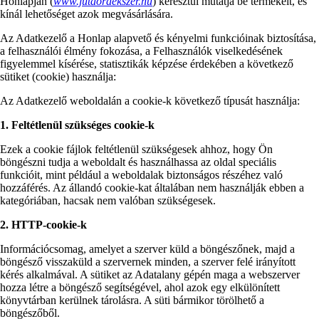
Honlapján (
www.jutaoraekszer.hu
) keresztül mutatja be termékeit, és
kínál lehetőséget azok megvásárlására.
Az Adatkezelő a Honlap alapvető és kényelmi funkcióinak biztosítása,
a felhasználói élmény fokozása, a Felhasználók viselkedésének
figyelemmel kísérése, statisztikák képzése érdekében a következő
sütiket (cookie) használja:
Az Adatkezelő weboldalán a cookie-k következő típusát használja:
1. Feltétlenül szükséges cookie-k
Ezek a cookie fájlok feltétlenül szükségesek ahhoz, hogy Ön
böngészni tudja a weboldalt és használhassa az oldal speciális
funkcióit, mint például a weboldalak biztonságos részéhez való
hozzáférés. Az állandó cookie-kat általában nem használják ebben a
kategóriában, hacsak nem valóban szükségesek.
2. HTTP-cookie-k
Információcsomag, amelyet a szerver küld a böngészőnek, majd a
böngésző visszaküld a szervernek minden, a szerver felé irányított
kérés alkalmával. A sütiket az Adatalany gépén maga a webszerver
hozza létre a böngésző segítségével, ahol azok egy elkülönített
könyvtárban kerülnek tárolásra. A süti bármikor törölhető a
böngészőből.