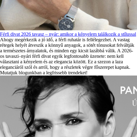
Férfi divat 2026 tavasz – nyár: amikor a kényelem találkozik a stílussal
Ahogy megérkezik a jó idő, a férfi ruhatár is fellélegezhet. A vastag
rétegek helyét átveszik a könnyű anyagok, a sötét tónusokat felváltják
a természetes árnyalatok, és minden egy kicsit lazábbá válik. A 2026-
os tavaszi–nyári férfi divat egyik legfontosabb üzenete: nem kell
választani a kényelem és az elegancia között. Ez a szezon a laza
eleganciáról szól és arról, hogy a részletek végre főszerepet kapnak.
Mutatjuk blogunkban a legfrissebb trendeket!