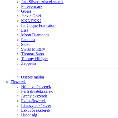
Juta Silver ezüst ékszerek
Forevermark
Guess
Jackie Gold
KKNEKKI
La Coque Francaise
Lisa
Moon Diamonds
Pandora
Seiko
Swiss Military
Thomas Sabo
Tommy Hilfiger
Zeppelin
Összes márka
Ékszerek
Női divatékszerek
Férfi divatékszerek
Arany ékszerek
Ezüst ékszerek
Lisa gyerekékszer
Esküvői ékszerek
Újdonság