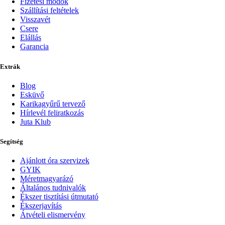
Fizetési módok
Szállítási feltételek
Visszavét
Csere
Elállás
Garancia
Extrák
Blog
Esküvő
Karikagyűrű tervező
Hírlevél feliratkozás
Juta Klub
Segítség
Ajánlott óra szervizek
GYIK
Méretmagyarázó
Általános tudnivalók
Ékszer tisztítási útmutató
Ékszerjavítás
Átvételi elismervény