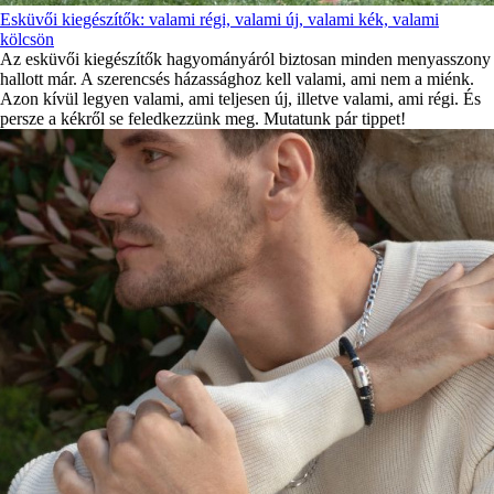
Esküvői kiegészítők: valami régi, valami új, valami kék, valami
kölcsön
Az esküvői kiegészítők hagyományáról biztosan minden menyasszony
hallott már. A szerencsés házassághoz kell valami, ami nem a miénk.
Azon kívül legyen valami, ami teljesen új, illetve valami, ami régi. És
persze a kékről se feledkezzünk meg. Mutatunk pár tippet!