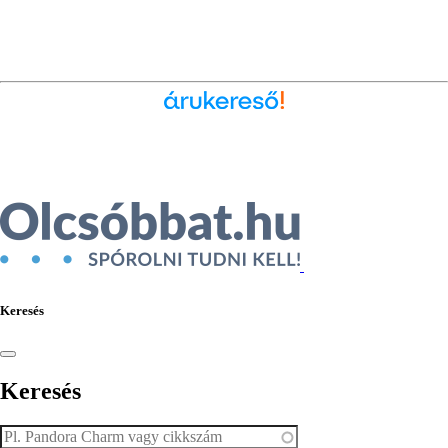
Ékszer az Árukeresőn
Keresés
Keresés