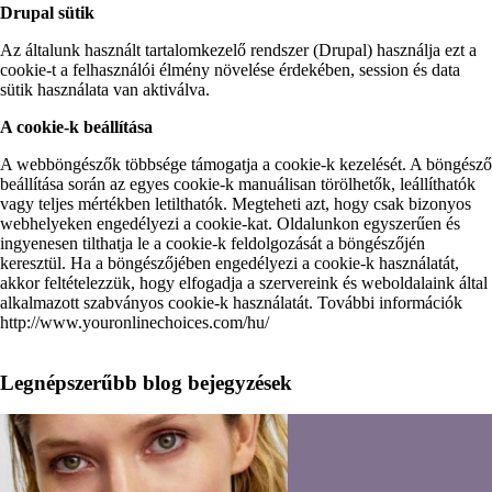
Drupal sütik
Az általunk használt tartalomkezelő rendszer (Drupal) használja ezt a
cookie-t a felhasználói élmény növelése érdekében, session és data
sütik használata van aktiválva.
A cookie-k beállítása
A webböngészők többsége támogatja a cookie-k kezelését. A böngésző
beállítása során az egyes cookie-k manuálisan törölhetők, leállíthatók
vagy teljes mértékben letilthatók. Megteheti azt, hogy csak bizonyos
webhelyeken engedélyezi a cookie-kat. Oldalunkon egyszerűen és
ingyenesen tilthatja le a cookie-k feldolgozását a böngészőjén
keresztül. Ha a böngészőjében engedélyezi a cookie-k használatát,
akkor feltételezzük, hogy elfogadja a szervereink és weboldalaink által
alkalmazott szabványos cookie-k használatát. További információk
http://www.youronlinechoices.com/hu/
Legnépszerűbb blog bejegyzések