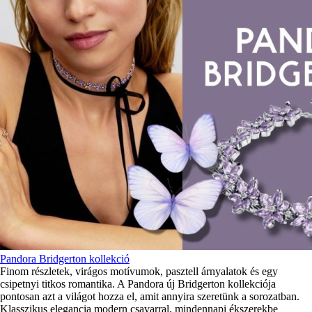
Pandora Bridgerton kollekció
Finom részletek, virágos motívumok, pasztell árnyalatok és egy
csipetnyi titkos romantika. A Pandora új Bridgerton kollekciója
pontosan azt a világot hozza el, amit annyira szeretünk a sorozatban.
Klasszikus elegancia modern csavarral, mindennapi ékszerekbe