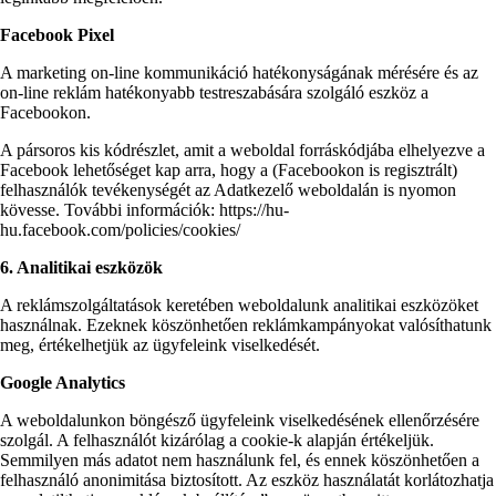
Facebook Pixel
A marketing on-line kommunikáció hatékonyságának mérésére és az
on-line reklám hatékonyabb testreszabására szolgáló eszköz a
Facebookon.
A pársoros kis kódrészlet, amit a weboldal forráskódjába elhelyezve a
Facebook lehetőséget kap arra, hogy a (Facebookon is regisztrált)
felhasználók tevékenységét az Adatkezelő weboldalán is nyomon
kövesse. További információk: https://hu-
hu.facebook.com/policies/cookies/
6. Analitikai eszközök
A reklámszolgáltatások keretében weboldalunk analitikai eszközöket
használnak. Ezeknek köszönhetően reklámkampányokat valósíthatunk
meg, értékelhetjük az ügyfeleink viselkedését.
Google Analytics
A weboldalunkon böngésző ügyfeleink viselkedésének ellenőrzésére
szolgál. A felhasználót kizárólag a cookie-k alapján értékeljük.
Semmilyen más adatot nem használunk fel, és ennek köszönhetően a
felhasználó anonimitása biztosított. Az eszköz használatát korlátozhatja