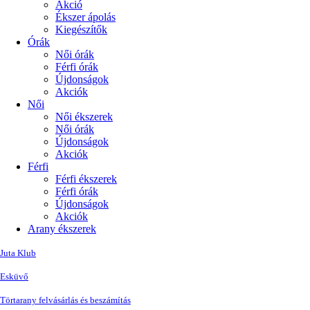
Akció
Ékszer ápolás
Kiegészítők
Órák
Női órák
Férfi órák
Újdonságok
Akciók
Női
Női ékszerek
Női órák
Újdonságok
Akciók
Férfi
Férfi ékszerek
Férfi órák
Újdonságok
Akciók
Arany ékszerek
Juta Klub
Esküvő
Törtarany felvásárlás és beszámítás