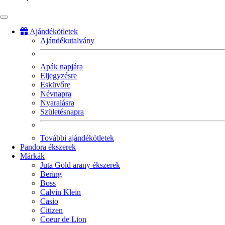
Ajándékötletek
Ajándékutalvány
Fő
navigáció
Apák napjára
Eljegyzésre
Esküvőre
Névnapra
Nyaralásra
Születésnapra
További ajándékötletek
Pandora ékszerek
Márkák
Juta Gold arany ékszerek
Bering
Boss
Calvin Klein
Casio
Citizen
Coeur de Lion