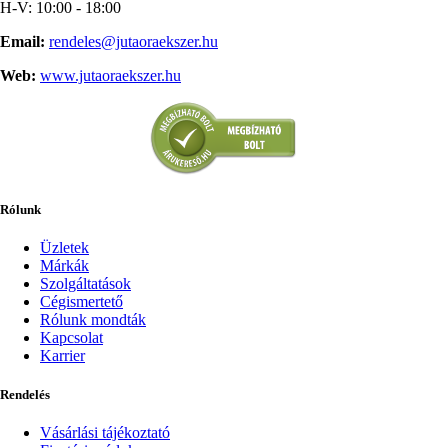
H-V: 10:00 - 18:00
Email:
rendeles@jutaoraekszer.hu
Web:
www.jutaoraekszer.hu
Rólunk
Üzletek
Márkák
Szolgáltatások
Cégismertető
Rólunk mondták
Kapcsolat
Karrier
Rendelés
Vásárlási tájékoztató