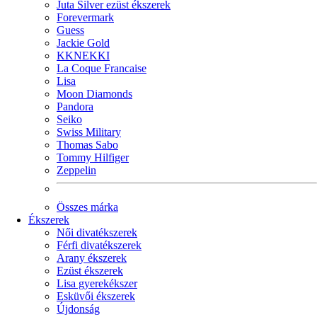
Juta Silver ezüst ékszerek
Forevermark
Guess
Jackie Gold
KKNEKKI
La Coque Francaise
Lisa
Moon Diamonds
Pandora
Seiko
Swiss Military
Thomas Sabo
Tommy Hilfiger
Zeppelin
Összes márka
Ékszerek
Női divatékszerek
Férfi divatékszerek
Arany ékszerek
Ezüst ékszerek
Lisa gyerekékszer
Esküvői ékszerek
Újdonság