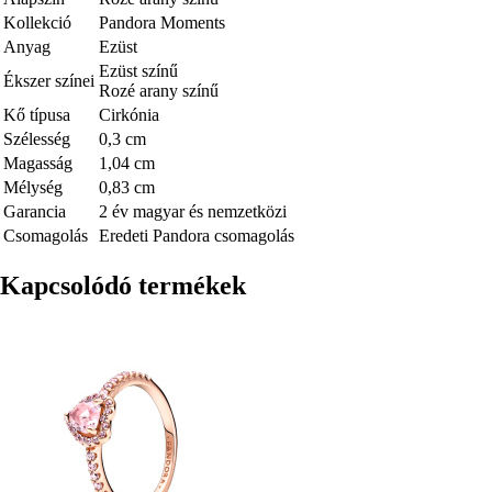
Kollekció
Pandora Moments
Anyag
Ezüst
Ezüst színű
Ékszer színei
Rozé arany színű
Kő típusa
Cirkónia
Szélesség
0,3 cm
Magasság
1,04 cm
Mélység
0,83 cm
Garancia
2 év magyar és nemzetközi
Csomagolás
Eredeti Pandora csomagolás
Kapcsolódó termékek
Kép