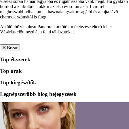
viselés során hamar lágyabbá és rugalmasabbá válik majd. Ha gyakran
hordod a karkötődet, akkor az első év során akár 1 cm-rel is
meghosszabbodhat, ami a használat gyakoriságától és a rajta lévő
charmok számától is függ.
A különböző stílusú Pandora karkötők méretezése eltérő lehet.
Vásárlás előtt nézd át a fenti táblázatokat.
Bezár
Top ékszerek
Top órák
Top kiegészítők
Legnépszerűbb blog bejegyzések