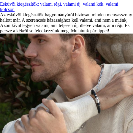
Esküvői kiegészítők: valami régi, valami új, valami kék, valami
kölcsön
Az esküvői kiegészítők hagyományáról biztosan minden menyasszony
hallott már. A szerencsés házassághoz kell valami, ami nem a miénk.
Azon kívül legyen valami, ami teljesen új, illetve valami, ami régi. És
persze a kékről se feledkezzünk meg. Mutatunk pár tippet!