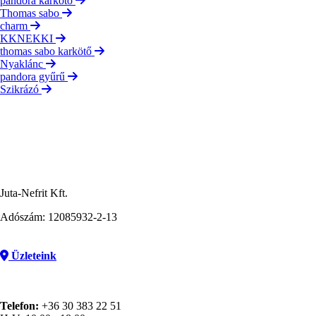
pandora karkötő
Thomas sabo
charm
KKNEKKI
thomas sabo karkötő
Nyaklánc
pandora gyűrű
Szikrázó
Juta-Nefrit Kft.
Adószám: 12085932-2-13
Üzleteink
Telefon:
+36 30 383 22 51