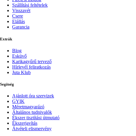
Szállítási feltételek
Visszavét
Csere
Elállás
Garancia
Extrák
Blog
Esküvő
Karikagyűrű tervező
Hírlevél feliratkozás
Juta Klub
Segítség
Ajánlott óra szervizek
GYIK
Méretmagyarázó
Általános tudnivalók
Ékszer tisztítási útmutató
Ékszerjavítás
Átvételi elismervény