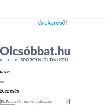
Ékszer az Árukeresőn
Keresés
Keresés