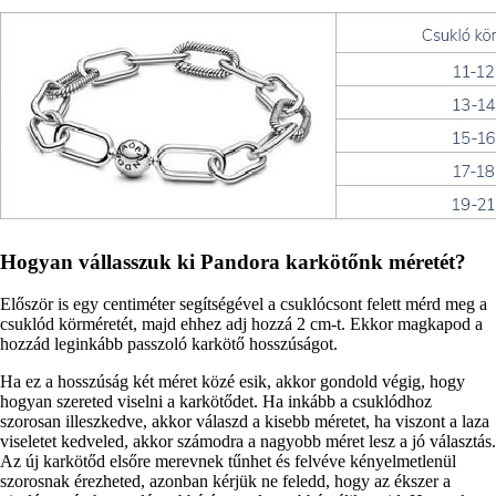
Hogyan vállasszuk ki Pandora karkötőnk méretét?
Először is egy centiméter segítségével a csuklócsont felett mérd meg a
csuklód körméretét, majd ehhez adj hozzá 2 cm-t. Ekkor magkapod a
hozzád leginkább passzoló karkötő hosszúságot.
Ha ez a hosszúság két méret közé esik, akkor gondold végig, hogy
hogyan szereted viselni a karkötődet. Ha inkább a csuklódhoz
szorosan illeszkedve, akkor válaszd a kisebb méretet, ha viszont a laza
viseletet kedveled, akkor számodra a nagyobb méret lesz a jó választás.
Az új karkötőd elsőre merevnek tűnhet és felvéve kényelmetlenül
szorosnak érezheted, azonban kérjük ne feledd, hogy az ékszer a