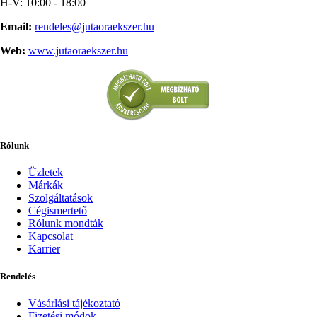
H-V: 10:00 - 18:00
Email:
rendeles@jutaoraekszer.hu
Web:
www.jutaoraekszer.hu
Rólunk
Üzletek
Márkák
Szolgáltatások
Cégismertető
Rólunk mondták
Kapcsolat
Karrier
Rendelés
Vásárlási tájékoztató
Fizetési módok