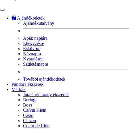
Ajándékötletek
Ajándékutalvány
Fő
navigáció
Apák napjára
Eljegyzésre
Esküvőre
Névnapra
Nyaralásra
Születésnapra
További ajándékötletek
Pandora ékszerek
Márkák
Juta Gold arany ékszerek
Bering
Boss
Calvin Klein
Casio
Citizen
Coeur de Lion