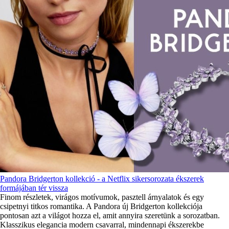
Pandora Bridgerton kollekció - a Netflix sikersorozata ékszerek
formájában tér vissza
Finom részletek, virágos motívumok, pasztell árnyalatok és egy
csipetnyi titkos romantika. A Pandora új Bridgerton kollekciója
pontosan azt a világot hozza el, amit annyira szeretünk a sorozatban.
Klasszikus elegancia modern csavarral, mindennapi ékszerekbe