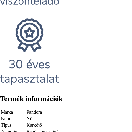
Termék információk
Márka
Pandora
Nem
Női
Típus
Karkötő
Alapszín
Rozé arany színű