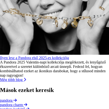
Ilyen lesz a Pandora első 2025-es kollekciója
A Pandora 2025 Valentin-napi kollekciója megérkezett, és lenyűgöző
ékszereivel a szeretet különböző arcait ünnepli. Fedezd fel, hogyan
kombinálhatod ezeket az ikonikus darabokat, hogy a stílusod minden
nap ragyogjon!
Még több blog
Mások ezeket keresik
pandora
pandora charm