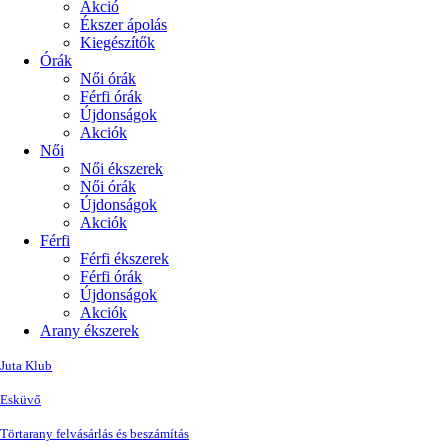
Akció
Ékszer ápolás
Kiegészítők
Órák
Női órák
Férfi órák
Újdonságok
Akciók
Női
Női ékszerek
Női órák
Újdonságok
Akciók
Férfi
Férfi ékszerek
Férfi órák
Újdonságok
Akciók
Arany ékszerek
Juta Klub
Esküvő
Törtarany felvásárlás és beszámítás