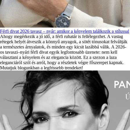
Férfi divat 2026 tavasz – nyár: amikor a kényelem találkozik a stílussal
Ahogy megérkezik a jó idő, a férfi ruhatár is fellélegezhet. A vastag
rétegek helyét átveszik a könnyű anyagok, a sötét tónusokat felváltják
a természetes árnyalatok, és minden egy kicsit lazábbá válik. A 2026-
os tavaszi–nyári férfi divat egyik legfontosabb üzenete: nem kell
választani a kényelem és az elegancia között. Ez a szezon a laza
eleganciáról szól és arról, hogy a részletek végre főszerepet kapnak.
Mutatjuk blogunkban a legfrissebb trendeket!