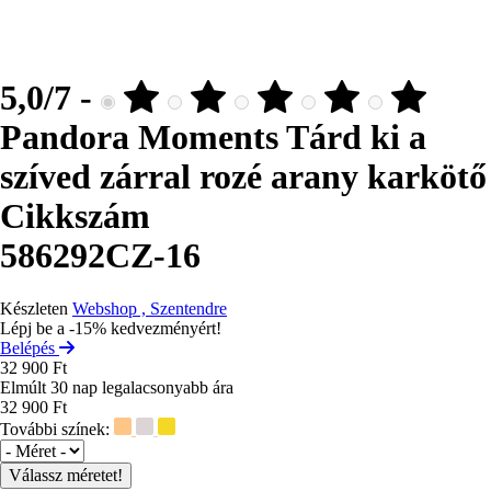
5,0/7 -
Pandora Moments Tárd ki a
szíved zárral rozé arany karkötő
Cikkszám
586292CZ-16
Készleten
Webshop , Szentendre
Lépj be a -15% kedvezményért!
Belépés
32 900 Ft
Elmúlt 30 nap legalacsonyabb ára
32 900 Ft
További színek:
Méret