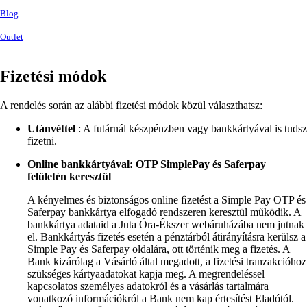
Blog
Outlet
Fizetési módok
A rendelés során az alábbi fizetési módok közül választhatsz:
Utánvéttel
: A futárnál készpénzben vagy bankkártyával is tudsz
fizetni.
Online bankkártyával: OTP SimplePay és Saferpay
felületén keresztül
A kényelmes és biztonságos online ﬁzetést a Simple Pay OTP és
Saferpay bankkártya elfogadó rendszeren keresztül működik. A
bankkártya adataid a Juta Óra-Ékszer webáruházába nem jutnak
el. Bankkártyás fizetés esetén a pénztárból átirányításra kerülsz a
Simple Pay és Saferpay oldalára, ott történik meg a fizetés. A
Bank kizárólag a Vásárló által megadott, a fizetési tranzakcióhoz
szükséges kártyaadatokat kapja meg. A megrendeléssel
kapcsolatos személyes adatokról és a vásárlás tartalmára
vonatkozó információkról a Bank nem kap értesítést Eladótól.