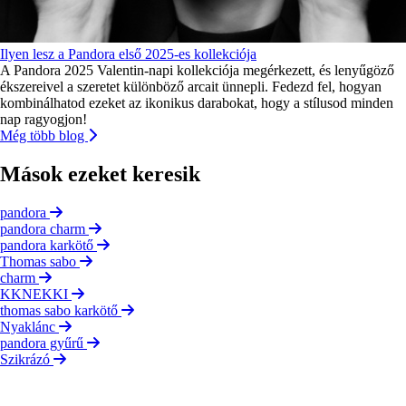
Ilyen lesz a Pandora első 2025-es kollekciója
A Pandora 2025 Valentin-napi kollekciója megérkezett, és lenyűgöző
ékszereivel a szeretet különböző arcait ünnepli. Fedezd fel, hogyan
kombinálhatod ezeket az ikonikus darabokat, hogy a stílusod minden
nap ragyogjon!
Még több blog
Mások ezeket keresik
pandora
pandora charm
pandora karkötő
Thomas sabo
charm
KKNEKKI
thomas sabo karkötő
Nyaklánc
pandora gyűrű
Szikrázó