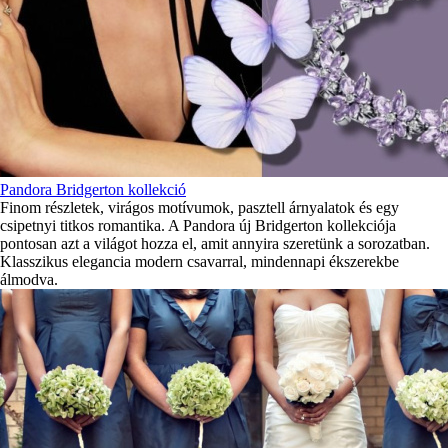
Pandora Bridgerton kollekció
Finom részletek, virágos motívumok, pasztell árnyalatok és egy
csipetnyi titkos romantika. A Pandora új Bridgerton kollekciója
pontosan azt a világot hozza el, amit annyira szeretünk a sorozatban.
Klasszikus elegancia modern csavarral, mindennapi ékszerekbe
álmodva.