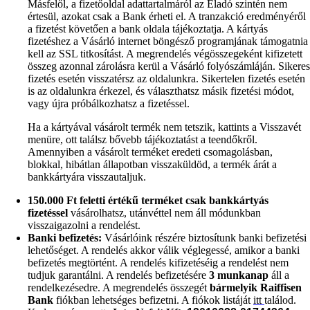
Másfelől, a fizetőoldal adattartalmáról az Eladó szintén nem
értesül, azokat csak a Bank érheti el. A tranzakció eredményéről
a fizetést követően a bank oldala tájékoztatja. A kártyás
fizetéshez a Vásárló internet böngésző programjának támogatnia
kell az SSL titkosítást. A megrendelés végösszegeként kifizetett
összeg azonnal zárolásra kerül a Vásárló folyószámláján. Sikeres
fizetés esetén visszatérsz az oldalunkra. Sikertelen fizetés esetén
is az oldalunkra érkezel, és választhatsz másik fizetési módot,
vagy újra próbálkozhatsz a fizetéssel.
Ha a kártyával vásárolt termék nem tetszik, kattints a Visszavét
menüre, ott találsz bővebb tájékoztatást a teendőkről.
Amennyiben a vásárolt terméket eredeti csomagolásban,
blokkal, hibátlan állapotban visszaküldöd, a termék árát a
bankkártyára visszautaljuk.
150.000 Ft feletti értékű terméket csak bankkártyás
fizetéssel
vásárolhatsz, utánvéttel nem áll módunkban
visszaigazolni a rendelést.
Banki befizetés:
Vásárlóink részére biztosítunk banki befizetési
lehetőséget. A rendelés akkor válik véglegessé, amikor a banki
befizetés megtörtént. A rendelés kifizetéséig a rendelést nem
tudjuk garantálni.
A rendelés befizetésére
3 munkanap
áll a
rendelkezésedre. A megrendelés összegét
bármelyik Raiffisen
Bank
fiókban lehetséges befizetni. A fiókok listáját
itt
találod.