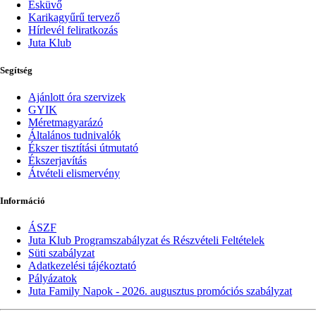
Esküvő
Karikagyűrű tervező
Hírlevél feliratkozás
Juta Klub
Segítség
Ajánlott óra szervizek
GYIK
Méretmagyarázó
Általános tudnivalók
Ékszer tisztítási útmutató
Ékszerjavítás
Átvételi elismervény
Információ
ÁSZF
Juta Klub Programszabályzat és Részvételi Feltételek
Süti szabályzat
Adatkezelési tájékoztató
Pályázatok
Juta Family Napok - 2026. augusztus promóciós szabályzat