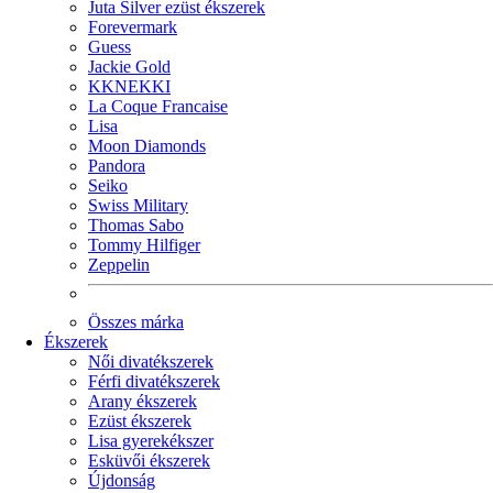
Juta Silver ezüst ékszerek
Forevermark
Guess
Jackie Gold
KKNEKKI
La Coque Francaise
Lisa
Moon Diamonds
Pandora
Seiko
Swiss Military
Thomas Sabo
Tommy Hilfiger
Zeppelin
Összes márka
Ékszerek
Női divatékszerek
Férfi divatékszerek
Arany ékszerek
Ezüst ékszerek
Lisa gyerekékszer
Esküvői ékszerek
Újdonság