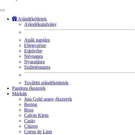
Ajándékötletek
Ajándékutalvány
Fő
navigáció
Apák napjára
Eljegyzésre
Esküvőre
Névnapra
Nyaralásra
Születésnapra
További ajándékötletek
Pandora ékszerek
Márkák
Juta Gold arany ékszerek
Bering
Boss
Calvin Klein
Casio
Citizen
Coeur de Lion