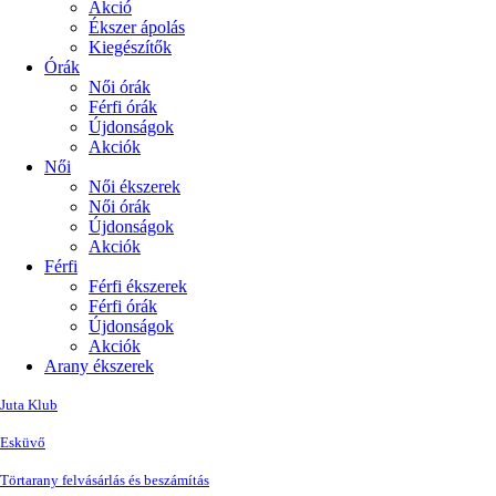
Akció
Ékszer ápolás
Kiegészítők
Órák
Női órák
Férfi órák
Újdonságok
Akciók
Női
Női ékszerek
Női órák
Újdonságok
Akciók
Férfi
Férfi ékszerek
Férfi órák
Újdonságok
Akciók
Arany ékszerek
Juta Klub
Esküvő
Törtarany felvásárlás és beszámítás