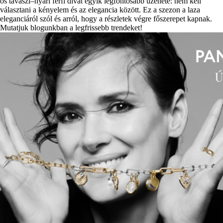
os tavaszi–nyári férfi divat egyik legfontosabb üzenete: nem kell
választani a kényelem és az elegancia között. Ez a szezon a laza
eleganciáról szól és arról, hogy a részletek végre főszerepet kapnak.
Mutatjuk blogunkban a legfrissebb trendeket!