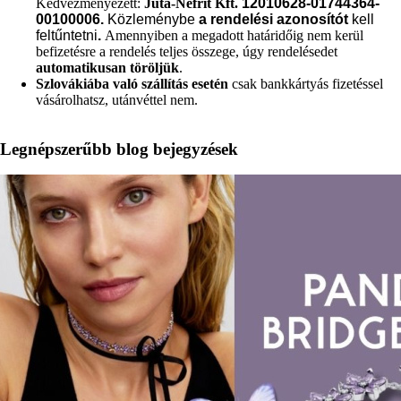
Kedvezményezett:
Juta-Nefrit Kft.
12010628-01744364-
00100006.
Közleménybe
a rendelési azonosítót
kell
feltűntetni
.
Amennyiben a megadott határidőig nem kerül
befizetésre a rendelés teljes összege, úgy rendelésedet
automatikusan töröljük
.
Szlovákiába való szállítás esetén
csak bankkártyás fizetéssel
vásárolhatsz, utánvéttel nem.
Legnépszerűbb blog bejegyzések