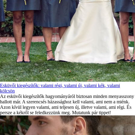
Esküvői kiegészítők: valami régi, valami új, valami kék, valami
kölcsön
Az esküvői kiegészítők hagyományáról biztosan minden menyasszony
hallott már. A szerencsés házassághoz kell valami, ami nem a miénk.
Azon kívül legyen valami, ami teljesen új, illetve valami, ami régi. És
persze a kékről se feledkezzünk meg. Mutatunk pár tippet!