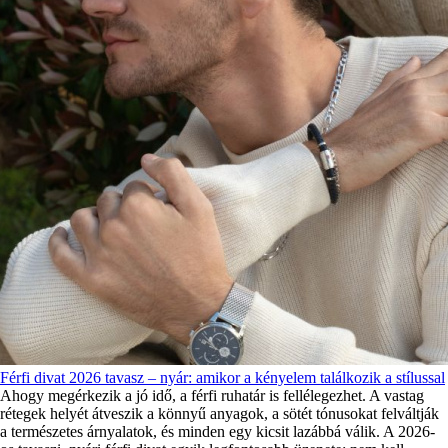
Férfi divat 2026 tavasz – nyár: amikor a kényelem találkozik a stílussal
Ahogy megérkezik a jó idő, a férfi ruhatár is fellélegezhet. A vastag
rétegek helyét átveszik a könnyű anyagok, a sötét tónusokat felváltják
a természetes árnyalatok, és minden egy kicsit lazábbá válik. A 2026-