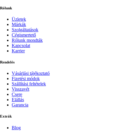
Rólunk
Üzletek
Márkák
Szolgáltatások
Cégismertető
Rólunk mondták
Kapcsolat
Karrier
Rendelés
Vásárlási tájékoztató
Fizetési módok
Szállítási feltételek
Visszavét
Csere
Elállás
Garancia
Extrák
Blog