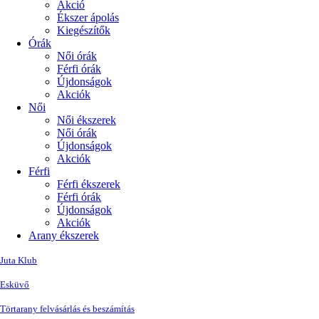
Akció
Ékszer ápolás
Kiegészítők
Órák
Női órák
Férfi órák
Újdonságok
Akciók
Női
Női ékszerek
Női órák
Újdonságok
Akciók
Férfi
Férfi ékszerek
Férfi órák
Újdonságok
Akciók
Arany ékszerek
Juta Klub
Esküvő
Törtarany felvásárlás és beszámítás