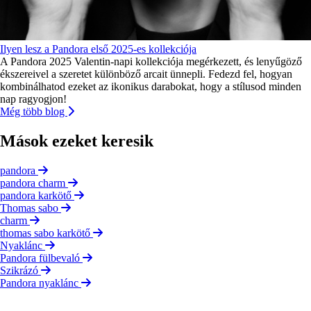
Ilyen lesz a Pandora első 2025-es kollekciója
A Pandora 2025 Valentin-napi kollekciója megérkezett, és lenyűgöző
ékszereivel a szeretet különböző arcait ünnepli. Fedezd fel, hogyan
kombinálhatod ezeket az ikonikus darabokat, hogy a stílusod minden
nap ragyogjon!
Még több blog
Mások ezeket keresik
pandora
pandora charm
pandora karkötő
Thomas sabo
charm
thomas sabo karkötő
Nyaklánc
Pandora fülbevaló
Szikrázó
Pandora nyaklánc