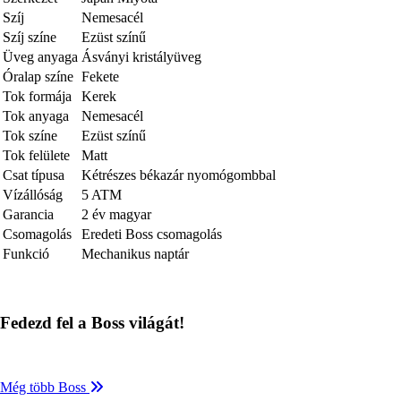
Szíj
Nemesacél
Szíj színe
Ezüst színű
Üveg anyaga
Ásványi kristályüveg
Óralap színe
Fekete
Tok formája
Kerek
Tok anyaga
Nemesacél
Tok színe
Ezüst színű
Tok felülete
Matt
Csat típusa
Kétrészes békazár nyomógombbal
Vízállóság
5 ATM
Garancia
2 év magyar
Csomagolás
Eredeti Boss csomagolás
Funkció
Mechanikus naptár
Fedezd fel a Boss világát!
Még több Boss