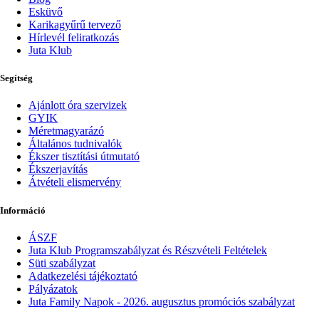
Esküvő
Karikagyűrű tervező
Hírlevél feliratkozás
Juta Klub
Segítség
Ajánlott óra szervizek
GYIK
Méretmagyarázó
Általános tudnivalók
Ékszer tisztítási útmutató
Ékszerjavítás
Átvételi elismervény
Információ
ÁSZF
Juta Klub Programszabályzat és Részvételi Feltételek
Süti szabályzat
Adatkezelési tájékoztató
Pályázatok
Juta Family Napok - 2026. augusztus promóciós szabályzat