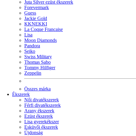
Juta Silver ezüst ékszerek
Forevermark
Guess
Jackie Gold
KKNEKKI
La Coque Francaise
Lisa
Moon Diamonds
Pandora
Seiko
Swiss Military
Thomas Sabo
Tommy Hilfiger
Zeppelin
Összes márka
Ékszerek
Női divatékszerek
Férfi divatékszerek
Arany ékszerek
Ezüst ékszerek
Lisa gyerekékszer
Esküvői ékszerek
Újdonság