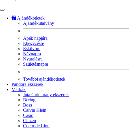
Ajándékötletek
Ajándékutalvány
Fő
navigáció
Apák napjára
Eljegyzésre
Esküvőre
Névnapra
Nyaralásra
Születésnapra
További ajándékötletek
Pandora ékszerek
Márkák
Juta Gold arany ékszerek
Bering
Boss
Calvin Klein
Casio
Citizen
Coeur de Lion