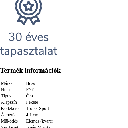
Termék információk
Márka
Boss
Nem
Férfi
Típus
Óra
Alapszín
Fekete
Kollekció
Troper Sport
Átmérő
4,1 cm
Működés
Elemes (kvarc)
Szerkezet
Japán Miyota