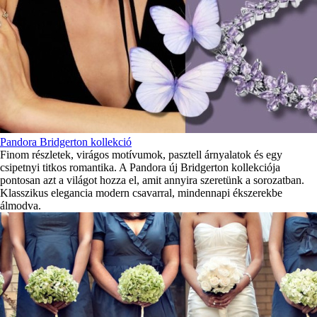
Pandora Bridgerton kollekció
Finom részletek, virágos motívumok, pasztell árnyalatok és egy
csipetnyi titkos romantika. A Pandora új Bridgerton kollekciója
pontosan azt a világot hozza el, amit annyira szeretünk a sorozatban.
Klasszikus elegancia modern csavarral, mindennapi ékszerekbe
álmodva.