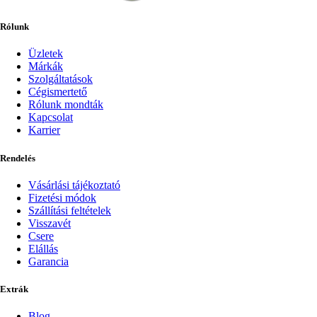
Rólunk
Üzletek
Márkák
Szolgáltatások
Cégismertető
Rólunk mondták
Kapcsolat
Karrier
Rendelés
Vásárlási tájékoztató
Fizetési módok
Szállítási feltételek
Visszavét
Csere
Elállás
Garancia
Extrák
Blog