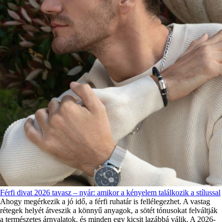
Férfi divat 2026 tavasz – nyár: amikor a kényelem találkozik a stílussal
Ahogy megérkezik a jó idő, a férfi ruhatár is fellélegezhet. A vastag
rétegek helyét átveszik a könnyű anyagok, a sötét tónusokat felváltják
a természetes árnyalatok, és minden egy kicsit lazábbá válik. A 2026-