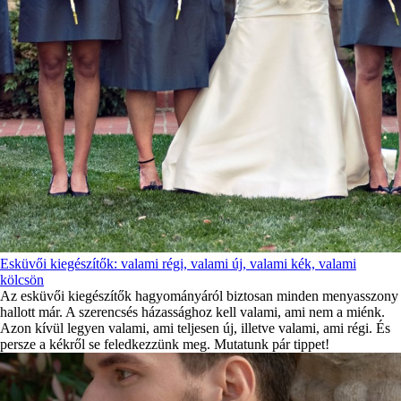
Esküvői kiegészítők: valami régi, valami új, valami kék, valami
kölcsön
Az esküvői kiegészítők hagyományáról biztosan minden menyasszony
hallott már. A szerencsés házassághoz kell valami, ami nem a miénk.
Azon kívül legyen valami, ami teljesen új, illetve valami, ami régi. És
persze a kékről se feledkezzünk meg. Mutatunk pár tippet!