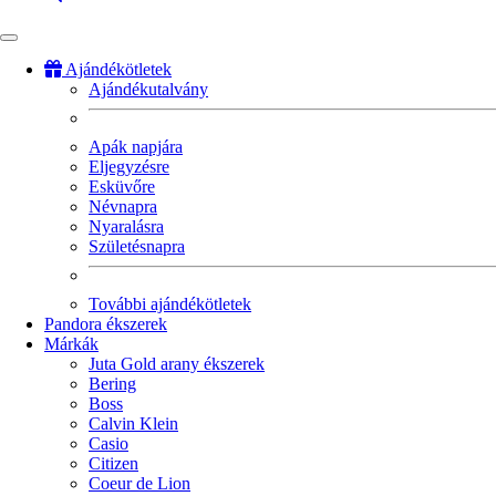
Ajándékötletek
Ajándékutalvány
Fő
navigáció
Apák napjára
Eljegyzésre
Esküvőre
Névnapra
Nyaralásra
Születésnapra
További ajándékötletek
Pandora ékszerek
Márkák
Juta Gold arany ékszerek
Bering
Boss
Calvin Klein
Casio
Citizen
Coeur de Lion