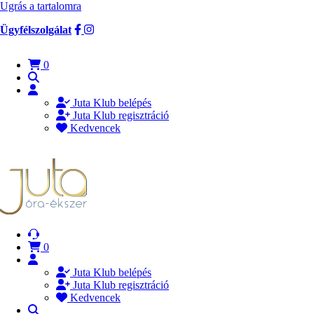
Ugrás a tartalomra
Ügyfélszolgálat
0
Juta Klub belépés
Juta Klub regisztráció
Kedvencek
0
Juta Klub belépés
Juta Klub regisztráció
Kedvencek