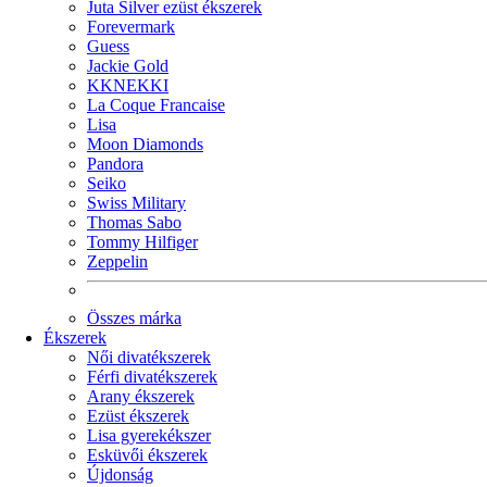
Juta Silver ezüst ékszerek
Forevermark
Guess
Jackie Gold
KKNEKKI
La Coque Francaise
Lisa
Moon Diamonds
Pandora
Seiko
Swiss Military
Thomas Sabo
Tommy Hilfiger
Zeppelin
Összes márka
Ékszerek
Női divatékszerek
Férfi divatékszerek
Arany ékszerek
Ezüst ékszerek
Lisa gyerekékszer
Esküvői ékszerek
Újdonság