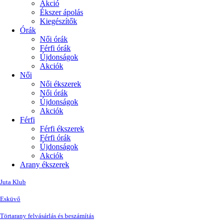
Akció
Ékszer ápolás
Kiegészítők
Órák
Női órák
Férfi órák
Újdonságok
Akciók
Női
Női ékszerek
Női órák
Újdonságok
Akciók
Férfi
Férfi ékszerek
Férfi órák
Újdonságok
Akciók
Arany ékszerek
Juta Klub
Esküvő
Törtarany felvásárlás és beszámítás