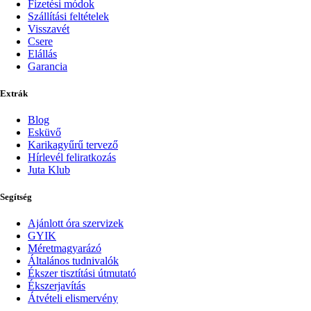
Fizetési módok
Szállítási feltételek
Visszavét
Csere
Elállás
Garancia
Extrák
Blog
Esküvő
Karikagyűrű tervező
Hírlevél feliratkozás
Juta Klub
Segítség
Ajánlott óra szervizek
GYIK
Méretmagyarázó
Általános tudnivalók
Ékszer tisztítási útmutató
Ékszerjavítás
Átvételi elismervény