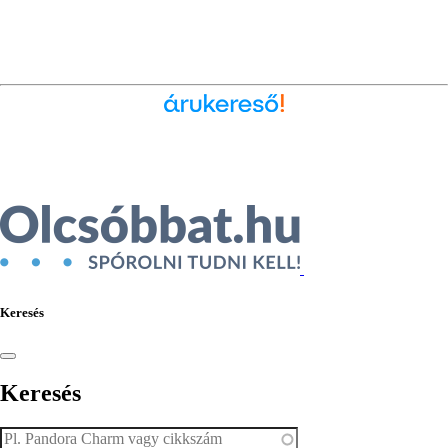
Ékszer az Árukeresőn
Keresés
Keresés