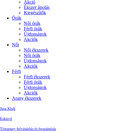
Akció
Ékszer ápolás
Kiegészítők
Órák
Női órák
Férfi órák
Újdonságok
Akciók
Női
Női ékszerek
Női órák
Újdonságok
Akciók
Férfi
Férfi ékszerek
Férfi órák
Újdonságok
Akciók
Arany ékszerek
Juta Klub
Esküvő
Törtarany felvásárlás és beszámítás