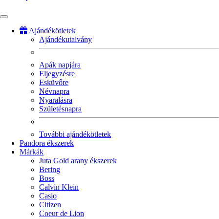
Ajándékötletek
Ajándékutalvány
Fő
navigáció
Apák napjára
Eljegyzésre
Esküvőre
Névnapra
Nyaralásra
Születésnapra
További ajándékötletek
Pandora ékszerek
Márkák
Juta Gold arany ékszerek
Bering
Boss
Calvin Klein
Casio
Citizen
Coeur de Lion