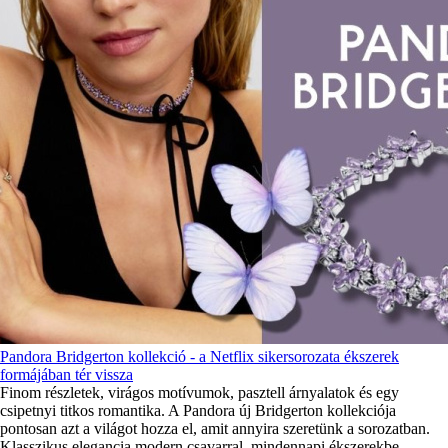
Pandora Bridgerton kollekció - a Netflix sikersorozata ékszerek
formájában tér vissza
Finom részletek, virágos motívumok, pasztell árnyalatok és egy
csipetnyi titkos romantika. A Pandora új Bridgerton kollekciója
pontosan azt a világot hozza el, amit annyira szeretünk a sorozatban.
Klasszikus elegancia modern csavarral, mindennapi ékszerekbe