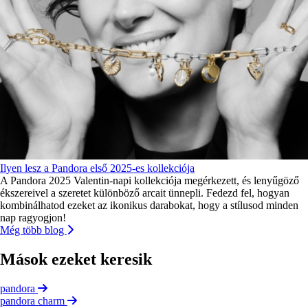
Ilyen lesz a Pandora első 2025-es kollekciója
A Pandora 2025 Valentin-napi kollekciója megérkezett, és lenyűgöző
ékszereivel a szeretet különböző arcait ünnepli. Fedezd fel, hogyan
kombinálhatod ezeket az ikonikus darabokat, hogy a stílusod minden
nap ragyogjon!
Még több blog
Mások ezeket keresik
pandora
pandora charm