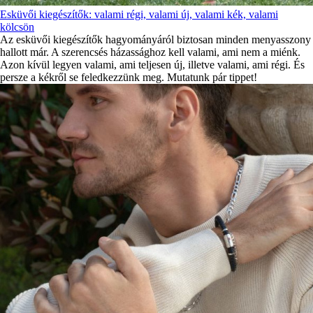
Esküvői kiegészítők: valami régi, valami új, valami kék, valami
kölcsön
Az esküvői kiegészítők hagyományáról biztosan minden menyasszony
hallott már. A szerencsés házassághoz kell valami, ami nem a miénk.
Azon kívül legyen valami, ami teljesen új, illetve valami, ami régi. És
persze a kékről se feledkezzünk meg. Mutatunk pár tippet!