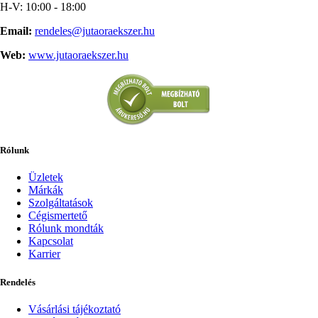
H-V: 10:00 - 18:00
Email:
rendeles@jutaoraekszer.hu
Web:
www.jutaoraekszer.hu
Rólunk
Üzletek
Márkák
Szolgáltatások
Cégismertető
Rólunk mondták
Kapcsolat
Karrier
Rendelés
Vásárlási tájékoztató