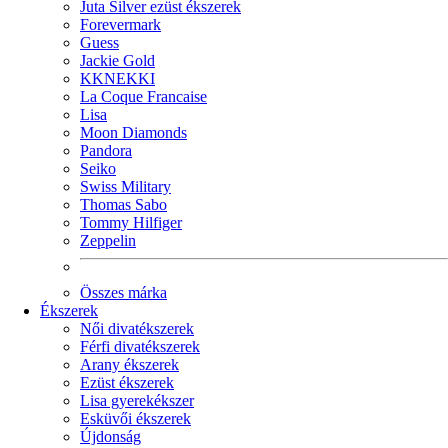
Juta Silver ezüst ékszerek
Forevermark
Guess
Jackie Gold
KKNEKKI
La Coque Francaise
Lisa
Moon Diamonds
Pandora
Seiko
Swiss Military
Thomas Sabo
Tommy Hilfiger
Zeppelin
Összes márka
Ékszerek
Női divatékszerek
Férfi divatékszerek
Arany ékszerek
Ezüst ékszerek
Lisa gyerekékszer
Esküvői ékszerek
Újdonság