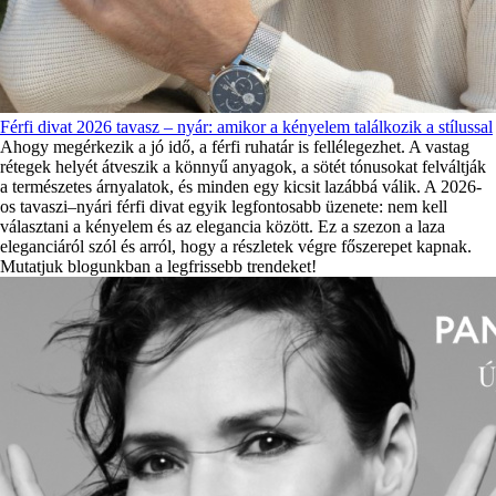
Férfi divat 2026 tavasz – nyár: amikor a kényelem találkozik a stílussal
Ahogy megérkezik a jó idő, a férfi ruhatár is fellélegezhet. A vastag
rétegek helyét átveszik a könnyű anyagok, a sötét tónusokat felváltják
a természetes árnyalatok, és minden egy kicsit lazábbá válik. A 2026-
os tavaszi–nyári férfi divat egyik legfontosabb üzenete: nem kell
választani a kényelem és az elegancia között. Ez a szezon a laza
eleganciáról szól és arról, hogy a részletek végre főszerepet kapnak.
Mutatjuk blogunkban a legfrissebb trendeket!