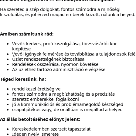
Ha szereted a szép dolgokat, fontos számodra a minőségi 
kiszolgálás, és jól érzed magad emberek között, nálunk a helyed.
Amiben számítunk rád:
Vevők kedves, profi kiszolgálása, törzsvásárlói kör 
kiépítése
Vevői igények felmérése és továbbítása a tulajdonosok felé
Üzlet rendezettségének biztosítása
Rendelések összeírása, nyomon követése
Az üzlethez tartozó adminisztráció elvégzése
Téged keresünk, ha:
rendelkezel érettségivel
fontos számodra a megbízhatóság és a precizitás
szeretsz emberekkel foglalkozni
jó a kommunikációs és problémamegoldó készséged
csapatjátékos vagy, de önállóan is megállod a helyed
Az állás betöltéséhez előnyt jelent:
Kereskedelemben szerzett tapasztalat
Idegen nyelv ismerete