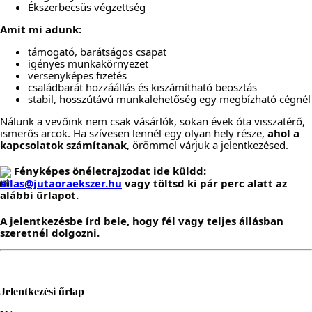
Ékszerbecsüs végzettség
Amit mi adunk:
támogató, barátságos csapat
igényes munkakörnyezet
versenyképes fizetés
családbarát hozzáállás és kiszámítható beosztás
stabil, hosszútávú munkalehetőség egy megbízható cégnél
Nálunk a vevőink nem csak vásárlók, sokan évek óta visszatérő, 
ismerős arcok. Ha szívesen lennél egy olyan hely része, 
ahol a 
kapcsolatok számítanak
, örömmel várjuk a jelentkezésed.
 Fényképes önéletrajzodat ide küldd: 
allas@jutaoraekszer.hu
 vagy töltsd ki pár perc alatt az 
alábbi űrlapot.
A jelentkezésbe írd bele, hogy fél vagy teljes állásban 
szeretnél dolgozni.
Jelentkezési űrlap