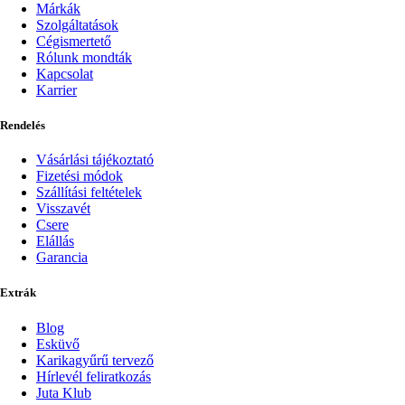
Márkák
Szolgáltatások
Cégismertető
Rólunk mondták
Kapcsolat
Karrier
Rendelés
Vásárlási tájékoztató
Fizetési módok
Szállítási feltételek
Visszavét
Csere
Elállás
Garancia
Extrák
Blog
Esküvő
Karikagyűrű tervező
Hírlevél feliratkozás
Juta Klub