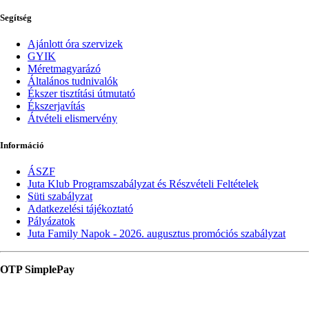
Segítség
Ajánlott óra szervizek
GYIK
Méretmagyarázó
Általános tudnivalók
Ékszer tisztítási útmutató
Ékszerjavítás
Átvételi elismervény
Információ
ÁSZF
Juta Klub Programszabályzat és Részvételi Feltételek
Süti szabályzat
Adatkezelési tájékoztató
Pályázatok
Juta Family Napok - 2026. augusztus promóciós szabályzat
OTP SimplePay