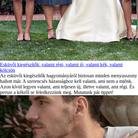
Esküvői kiegészítők: valami régi, valami új, valami kék, valami
kölcsön
Az esküvői kiegészítők hagyományáról biztosan minden menyasszony
hallott már. A szerencsés házassághoz kell valami, ami nem a miénk.
Azon kívül legyen valami, ami teljesen új, illetve valami, ami régi. És
persze a kékről se feledkezzünk meg. Mutatunk pár tippet!