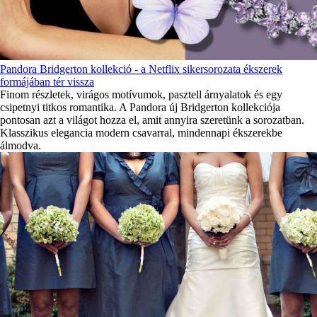
Pandora Bridgerton kollekció - a Netflix sikersorozata ékszerek
formájában tér vissza
Finom részletek, virágos motívumok, pasztell árnyalatok és egy
csipetnyi titkos romantika. A Pandora új Bridgerton kollekciója
pontosan azt a világot hozza el, amit annyira szeretünk a sorozatban.
Klasszikus elegancia modern csavarral, mindennapi ékszerekbe
álmodva.