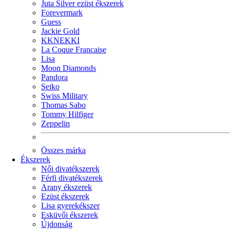
Juta Silver ezüst ékszerek
Forevermark
Guess
Jackie Gold
KKNEKKI
La Coque Francaise
Lisa
Moon Diamonds
Pandora
Seiko
Swiss Military
Thomas Sabo
Tommy Hilfiger
Zeppelin
Összes márka
Ékszerek
Női divatékszerek
Férfi divatékszerek
Arany ékszerek
Ezüst ékszerek
Lisa gyerekékszer
Esküvői ékszerek
Újdonság