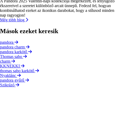
A Pandora 2025 Valentin-napi kollekciója megérkezett, és lenyűgöző
ékszereivel a szeretet különböző arcait ünnepli. Fedezd fel, hogyan
kombinálhatod ezeket az ikonikus darabokat, hogy a stílusod minden
nap ragyogjon!
Még több blog
Mások ezeket keresik
pandora
pandora charm
pandora karkötő
Thomas sabo
charm
KKNEKKI
thomas sabo karkötő
Nyaklánc
pandora gyűrű
Szikrázó