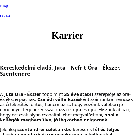
Blog
Outlet
Karrier
Kereskedelmi eladó, Juta - Nefrit Óra - Ékszer, 
Szentendre
A 
Juta Óra - Ékszer
 több mint 
35 éve stabil 
szereplője az óra- 
és ékszerpiacnak. 
Családi vállalkozás
ként számunkra nemcsak 
az értékesítés fontos, hanem az is, hogy vevőink valóban jó 
élménnyel térjenek vissza hozzánk újra és újra. Hiszünk abban, 
hogy ezt csak olyan csapattal lehet megvalósítani, 
ahol a 
kollégák megbecsülve, jó légkörben dolgoznak.
Jelenleg 
szentendrei üzletünkbe 
keresünk 
fél és teljes 
állásban megbízható és vevőközpontú kollégákat.