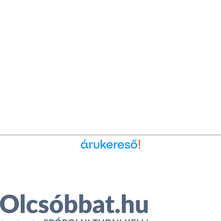
Ékszer az Árukeresőn