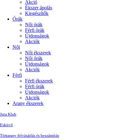
Akció
Ékszer ápolás
Kiegészítők
Órák
Női órák
Férfi órák
Újdonságok
Akciók
Női
Női ékszerek
Női órák
Újdonságok
Akciók
Férfi
Férfi ékszerek
Férfi órák
Újdonságok
Akciók
Arany ékszerek
Juta Klub
Esküvő
Törtarany felvásárlás és beszámítás