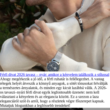
Férfi divat 2026 tavasz – nyár: amikor a kényelem találkozik a stílussal
Ahogy megérkezik a jó idő, a férfi ruhatár is fellélegezhet. A vastag
rétegek helyét átveszik a könnyű anyagok, a sötét tónusokat felváltják
a természetes árnyalatok, és minden egy kicsit lazábbá válik. A 2026-
os tavaszi–nyári férfi divat egyik legfontosabb üzenete: nem kell
választani a kényelem és az elegancia között. Ez a szezon a laza
eleganciáról szól és arról, hogy a részletek végre főszerepet kapnak.
Mutatjuk blogunkban a legfrissebb trendeket!