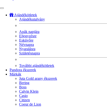
Ajándékötletek
Ajándékutalvány
Fő
navigáció
Apák napjára
Eljegyzésre
Esküvőre
Névnapra
Nyaralásra
Születésnapra
További ajándékötletek
Pandora ékszerek
Márkák
Juta Gold arany ékszerek
Bering
Boss
Calvin Klein
Casio
Citizen
Coeur de Lion