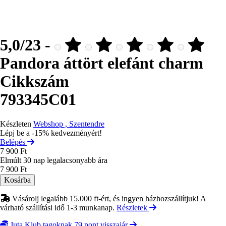
5,0/23 -
Pandora áttört elefánt charm
Cikkszám
793345C01
Készleten
Webshop , Szentendre
Lépj be a -15% kedvezményért!
Belépés
7 900 Ft
Elmúlt 30 nap legalacsonyabb ára
7 900 Ft
Vásárolj legalább 15.000 ft-ért, és ingyen házhozszállítjuk! A
várható szállítási idő 1-3 munkanap.
Részletek
Juta Klub tagoknak 79 pont visszajár