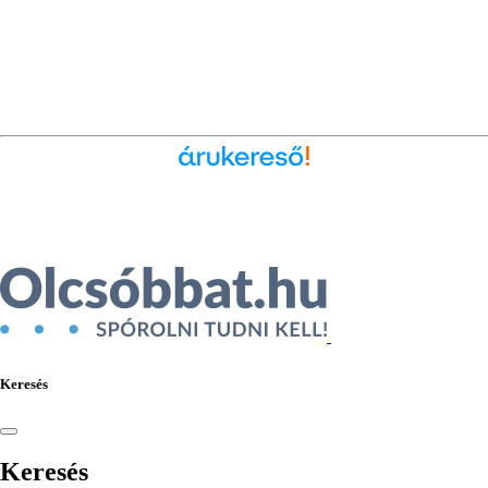
Ékszer az Árukeresőn
Keresés
Keresés