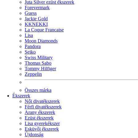
Juta Silver ezüst ékszerek
Forevermark
Guess
Jackie Gold
KKNEKKI
La Coque Francaise
Lisa
Moon Diamonds
Pandora
Seiko
Swiss Military
Thomas Sabo
Tommy Hilfiger
Zeppelin
Összes márka
Ékszerek
Női divatékszerek
Férfi divatékszerek
Arany ékszerek
Ezüst ékszerek
Lisa gyerekékszer
Esküvői ékszerek
Újdonság