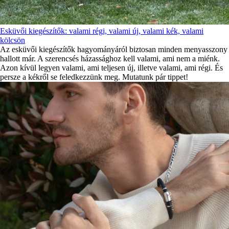
Esküvői kiegészítők: valami régi, valami új, valami kék, valami
kölcsön
Az esküvői kiegészítők hagyományáról biztosan minden menyasszony
hallott már. A szerencsés házassághoz kell valami, ami nem a miénk.
Azon kívül legyen valami, ami teljesen új, illetve valami, ami régi. És
persze a kékről se feledkezzünk meg. Mutatunk pár tippet!