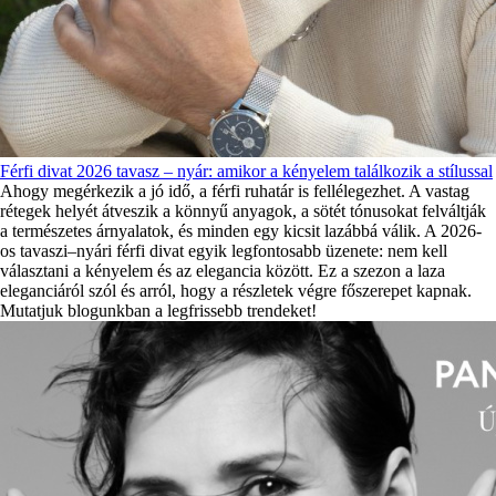
Férfi divat 2026 tavasz – nyár: amikor a kényelem találkozik a stílussal
Ahogy megérkezik a jó idő, a férfi ruhatár is fellélegezhet. A vastag
rétegek helyét átveszik a könnyű anyagok, a sötét tónusokat felváltják
a természetes árnyalatok, és minden egy kicsit lazábbá válik. A 2026-
os tavaszi–nyári férfi divat egyik legfontosabb üzenete: nem kell
választani a kényelem és az elegancia között. Ez a szezon a laza
eleganciáról szól és arról, hogy a részletek végre főszerepet kapnak.
Mutatjuk blogunkban a legfrissebb trendeket!