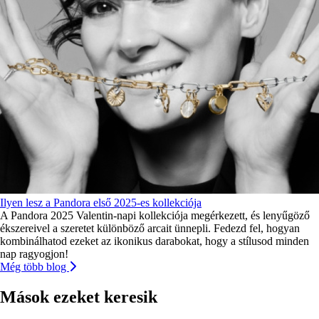
Ilyen lesz a Pandora első 2025-es kollekciója
A Pandora 2025 Valentin-napi kollekciója megérkezett, és lenyűgöző
ékszereivel a szeretet különböző arcait ünnepli. Fedezd fel, hogyan
kombinálhatod ezeket az ikonikus darabokat, hogy a stílusod minden
nap ragyogjon!
Még több blog
Mások ezeket keresik