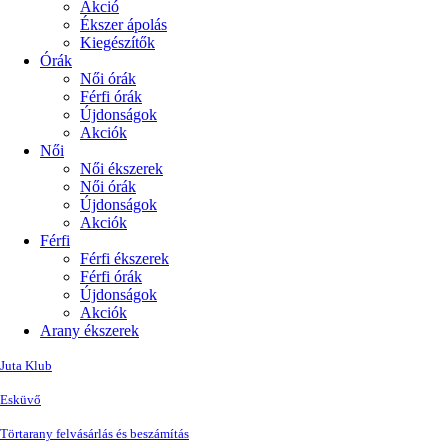
Akció
Ékszer ápolás
Kiegészítők
Órák
Női órák
Férfi órák
Újdonságok
Akciók
Női
Női ékszerek
Női órák
Újdonságok
Akciók
Férfi
Férfi ékszerek
Férfi órák
Újdonságok
Akciók
Arany ékszerek
Juta Klub
Esküvő
Törtarany felvásárlás és beszámítás