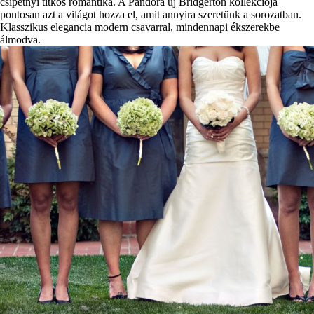
csipetnyi titkos romantika. A Pandora új Bridgerton kollekciója
pontosan azt a világot hozza el, amit annyira szeretünk a sorozatban.
Klasszikus elegancia modern csavarral, mindennapi ékszerekbe
álmodva.