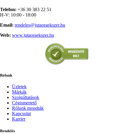
Telefon:
+36 30 383 22 51
H-V: 10:00 - 18:00
Email:
rendeles@jutaoraekszer.hu
Web:
www.jutaoraekszer.hu
Rólunk
Üzletek
Márkák
Szolgáltatások
Cégismertető
Rólunk mondták
Kapcsolat
Karrier
Rendelés