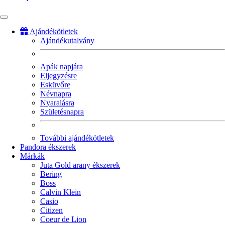
Ajándékötletek
Ajándékutalvány
Fő
navigáció
Apák napjára
Eljegyzésre
Esküvőre
Névnapra
Nyaralásra
Születésnapra
További ajándékötletek
Pandora ékszerek
Márkák
Juta Gold arany ékszerek
Bering
Boss
Calvin Klein
Casio
Citizen
Coeur de Lion