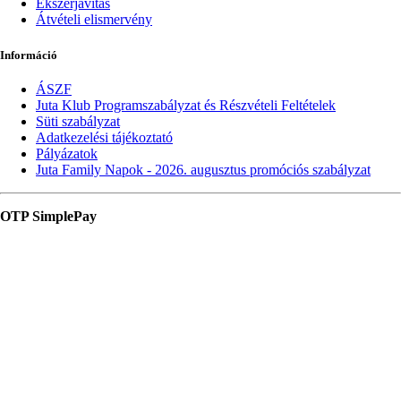
Ékszerjavítás
Átvételi elismervény
Információ
ÁSZF
Juta Klub Programszabályzat és Részvételi Feltételek
Süti szabályzat
Adatkezelési tájékoztató
Pályázatok
Juta Family Napok - 2026. augusztus promóciós szabályzat
OTP SimplePay