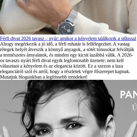
Férfi divat 2026 tavasz – nyár: amikor a kényelem találkozik a stílussal
Ahogy megérkezik a jó idő, a férfi ruhatár is fellélegezhet. A vastag
rétegek helyét átveszik a könnyű anyagok, a sötét tónusokat felváltják
a természetes árnyalatok, és minden egy kicsit lazábbá válik. A 2026-
os tavaszi–nyári férfi divat egyik legfontosabb üzenete: nem kell
választani a kényelem és az elegancia között. Ez a szezon a laza
eleganciáról szól és arról, hogy a részletek végre főszerepet kapnak.
Mutatjuk blogunkban a legfrissebb trendeket!