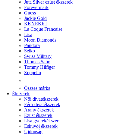
Juta Silver ezüst ékszerek
Forevermark
Guess
Jackie Gold
KKNEKKI
La Coque Francaise
Lisa
Moon Diamonds
Pandora
Seiko
Swiss Military
Thomas Sabo
Tommy Hilfiger
Zeppelin
Összes márka
Ékszerek
Női divatékszerek
Férfi divatékszerek
Arany ékszerek
Ezüst ékszerek
Lisa gyerekékszer
Esküvői ékszerek
Újdonság