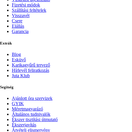
Fizetési módok
Szállítási feltételek
Visszavét
Csere
Elállás
Garancia
Extrák
Blog
Esküvő
Karikagyűrű tervező
Hírlevél feliratkozás
Juta Klub
Segítség
Ajánlott óra szervizek
GYIK
Méretmagyarázó
Általános tudnivalók
Ékszer tisztítási útmutató
Ékszerjavítás
Átvételi elismervény