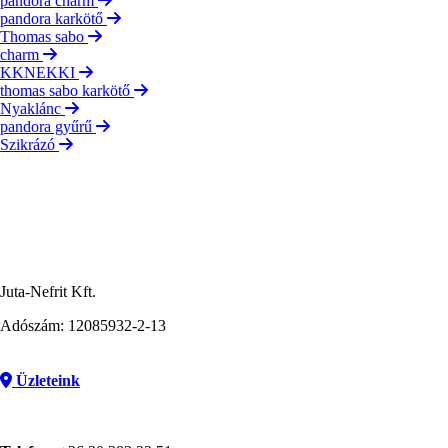
pandora charm
pandora karkötő
Thomas sabo
charm
KKNEKKI
thomas sabo karkötő
Nyaklánc
pandora gyűrű
Szikrázó
Juta-Nefrit Kft.
Adószám: 12085932-2-13
Üzleteink