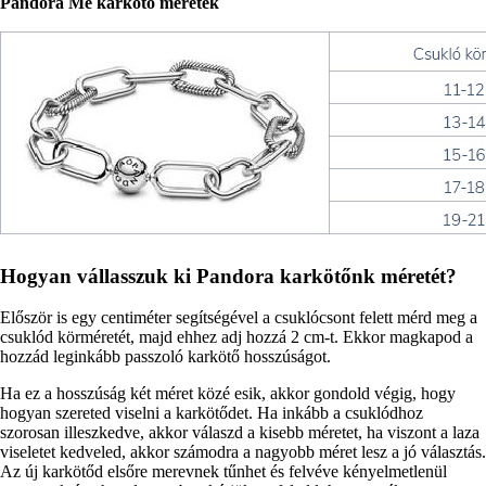
Pandora Me karkötő méretek
Hogyan vállasszuk ki Pandora karkötőnk méretét?
Először is egy centiméter segítségével a csuklócsont felett mérd meg a
csuklód körméretét, majd ehhez adj hozzá 2 cm-t. Ekkor magkapod a
hozzád leginkább passzoló karkötő hosszúságot.
Ha ez a hosszúság két méret közé esik, akkor gondold végig, hogy
hogyan szereted viselni a karkötődet. Ha inkább a csuklódhoz
szorosan illeszkedve, akkor válaszd a kisebb méretet, ha viszont a laza
viseletet kedveled, akkor számodra a nagyobb méret lesz a jó választás.
Az új karkötőd elsőre merevnek tűnhet és felvéve kényelmetlenül