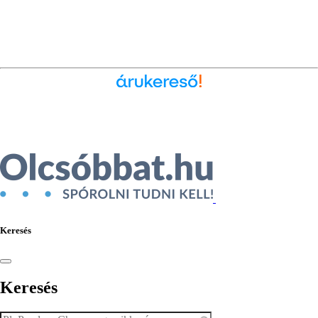
Ékszer az Árukeresőn
Keresés
Keresés