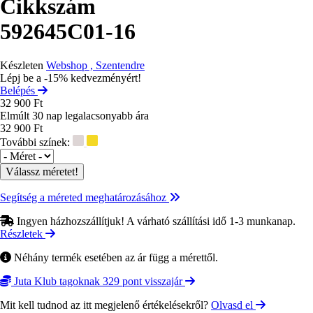
Cikkszám
592645C01-16
Készleten
Webshop , Szentendre
Lépj be a -15% kedvezményért!
Belépés
32 900 Ft
Elmúlt 30 nap legalacsonyabb ára
32 900 Ft
További színek:
Méret
Segítség a méreted meghatározásához
Ingyen házhozszállítjuk! A várható szállítási idő 1-3 munkanap.
Részletek
Néhány termék esetében az ár függ a mérettől.
Juta Klub tagoknak 329 pont visszajár
Mit kell tudnod az itt megjelenő értékelésekről?
Olvasd el