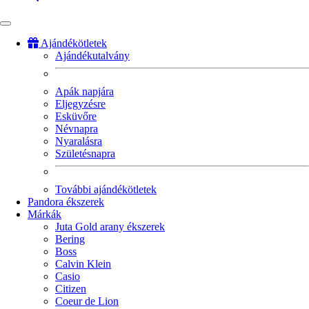
Ajándékötletek
Ajándékutalvány
Fő
navigáció
Apák napjára
Eljegyzésre
Esküvőre
Névnapra
Nyaralásra
Születésnapra
További ajándékötletek
Pandora ékszerek
Márkák
Juta Gold arany ékszerek
Bering
Boss
Calvin Klein
Casio
Citizen
Coeur de Lion