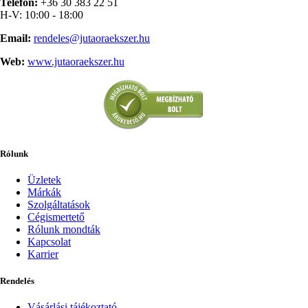
Telefon:
+36 30 383 22 51
H-V: 10:00 - 18:00
Email:
rendeles@jutaoraekszer.hu
Web:
www.jutaoraekszer.hu
Rólunk
Üzletek
Márkák
Szolgáltatások
Cégismertető
Rólunk mondták
Kapcsolat
Karrier
Rendelés
Vásárlási tájékoztató