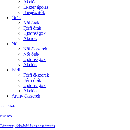
Akció
Ékszer ápolás
Kiegészítők
Órák
Női órák
Férfi órák
Újdonságok
Akciók
Női
Női ékszerek
Női órák
Újdonságok
Akciók
Férfi
Férfi ékszerek
Férfi órák
Újdonságok
Akciók
Arany ékszerek
Juta Klub
Esküvő
Törtarany felvásárlás és beszámítás