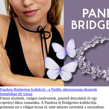
Pandora Bridgerton kollekció - a Netflix sikersorozata ékszerek
formájában tér vissza
Finom részletek, virágos motívumok, pasztell árnyalatok és egy
csipetnyi titkos romantika. A Pandora új Bridgerton kollekciója
pontosan azt a világot hozza el, amit annyira szeretünk a sorozatban.