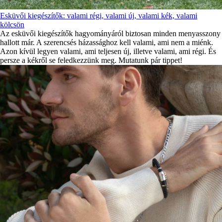
Esküvői kiegészítők: valami régi, valami új, valami kék, valami
kölcsön
Az esküvői kiegészítők hagyományáról biztosan minden menyasszony
hallott már. A szerencsés házassághoz kell valami, ami nem a miénk.
Azon kívül legyen valami, ami teljesen új, illetve valami, ami régi. És
persze a kékről se feledkezzünk meg. Mutatunk pár tippet!