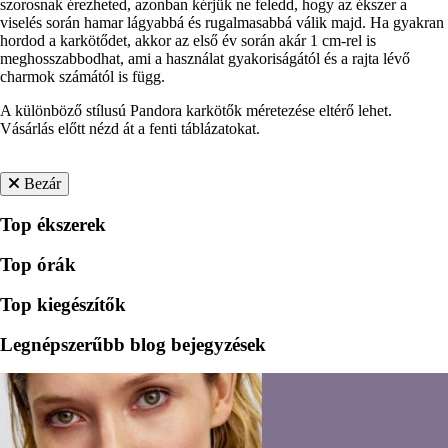
szorosnak érezheted, azonban kérjük ne feledd, hogy az ékszer a
viselés során hamar lágyabbá és rugalmasabbá válik majd. Ha gyakran
hordod a karkötődet, akkor az első év során akár 1 cm-rel is
meghosszabbodhat, ami a használat gyakoriságától és a rajta lévő
charmok számától is függ.
A különböző stílusú Pandora karkötők méretezése eltérő lehet.
Vásárlás előtt nézd át a fenti táblázatokat.
Bezár
Top ékszerek
Top órák
Top kiegészítők
Legnépszerűbb blog bejegyzések