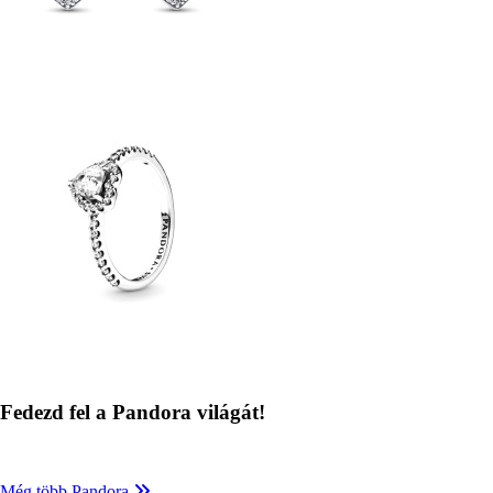
Kép
Fedezd fel a Pandora világát!
Még több Pandora