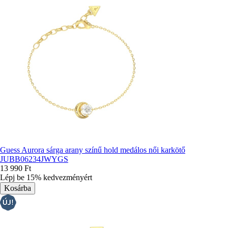
Guess Aurora sárga arany színű hold medálos női karkötő
JUBB06234JWYGS
13 990 Ft
Lépj be 15% kedvezményért