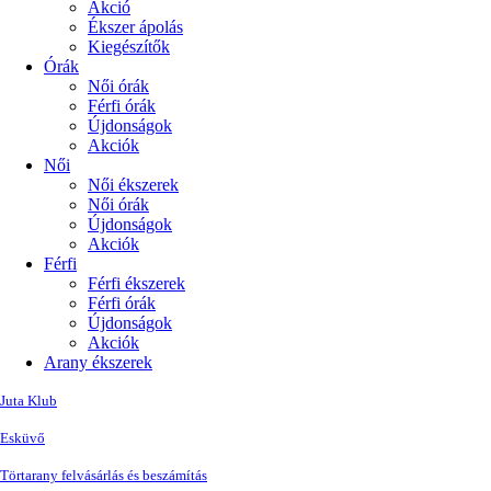
Akció
Ékszer ápolás
Kiegészítők
Órák
Női órák
Férfi órák
Újdonságok
Akciók
Női
Női ékszerek
Női órák
Újdonságok
Akciók
Férfi
Férfi ékszerek
Férfi órák
Újdonságok
Akciók
Arany ékszerek
Juta Klub
Esküvő
Törtarany felvásárlás és beszámítás