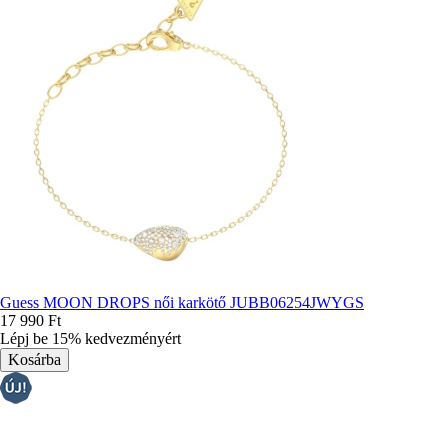
Guess MOON DROPS női karkötő JUBB06254JWYGS
17 990 Ft
Lépj be 15% kedvezményért