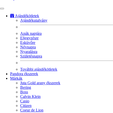
Ajándékötletek
Ajándékutalvány
Fő
navigáció
Apák napjára
Eljegyzésre
Esküvőre
Névnapra
Nyaralásra
Születésnapra
További ajándékötletek
Pandora ékszerek
Márkák
Juta Gold arany ékszerek
Bering
Boss
Calvin Klein
Casio
Citizen
Coeur de Lion