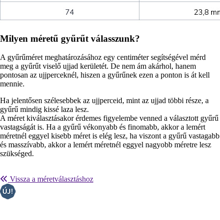
Milyen méretű gyűrűt válasszunk?
A gyűrűméret meghatározásához egy centiméter segítségével mérd
meg a gyűrűt viselő ujjad kerületét. De nem ám akárhol, hanem
pontosan az ujjperceknél, hiszen a gyűrűnek ezen a ponton is át kell
mennie.
Ha jelentősen szélesebbek az ujjperceid, mint az ujjad többi része, a
gyűrű mindig kissé laza lesz.
A méret kiválasztásakor érdemes figyelembe venned a választott gyűrű
vastagságát is. Ha a gyűrű vékonyabb és finomabb, akkor a lemért
méretnél eggyel kisebb méret is elég lesz, ha viszont a gyűrű vastagabb
és masszívabb, akkor a lemért méretnél eggyel nagyobb méretre lesz
szükséged.
Vissza a méretválasztáshoz