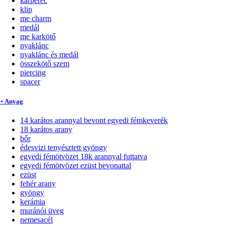
karperec
klip
me charm
medál
me karkötő
nyaklánc
nyaklánc és medál
összekötő szem
piercing
spacer
+ Anyag
14 karátos arannyal bevont egyedi fémkeverék
18 karátos arany
bőr
édesvizi tenyésztett gyöngy
egyedi fémötvözet 18k arannyal futtatva
egyedi fémötvözet ezüst bevonattal
ezüst
fehér arany
gyöngy
kerámia
muránói üveg
nemesacél