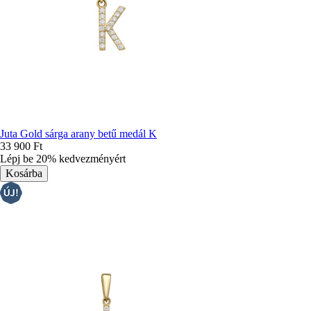
Juta Gold sárga arany betű medál K
33 900 Ft
Lépj be 20% kedvezményért