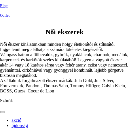
Blog
Outlet
Női ékszerek
Női ékszer kínálatunkban minden hölgy életkorától és stílusától
függetlenül megtalálhatja a számára tökéletes kiegészítőt.
Válogass bátran a fülbevalók, gyűrűk, nyakláncok, charmok, medálok,
karperecek és karkötők széles kínálatából! Legyen a vágyott ékszer
akár 14 vagy 18 karátos sárga vagy fehér arany, ezüst vagy nemesacél,
gyémánttal, cirkóniával vagy gyönggyel kombinált, lejjebb görgetve
biztosan megtalálod.
Az általunk forgalmazott ékszer márkák: Juta Gold, Juta Silver,
Forevermark, Pandora, Thomas Sabo, Tommy Hilfiger, Calvin Klein,
BOSS, Guess, Coeur de Lion
Szűrők
akció
újdonság