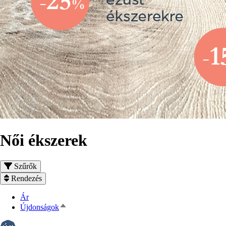
Női ékszerek
Szűrők
Rendezés
Ár
Csökkenő
Újdonságok
rendezés