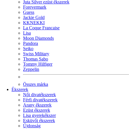
Juta Silver ezüst ékszerek
Forevermark
Guess
Jackie Gold
KKNEKKI
La Coque Francaise
Lisa
Moon Diamonds
Pandora
Seiko
Swiss Military
Thomas Sabo
Tommy Hilfiger
Zeppelin
Összes márka
Ékszerek
Női divatékszerek
Férfi divatékszerek
Arany ékszerek
Ezüst ékszerek
Lisa gyerekékszer
Esküvői ékszerek
Újdonság