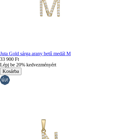
Juta Gold sárga arany betű medál M
33 900 Ft
Lépj be 20% kedvezményért