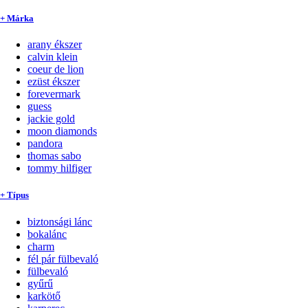
+ Márka
arany ékszer
calvin klein
coeur de lion
ezüst ékszer
forevermark
guess
jackie gold
moon diamonds
pandora
thomas sabo
tommy hilfiger
+ Típus
biztonsági lánc
bokalánc
charm
fél pár fülbevaló
fülbevaló
gyűrű
karkötő