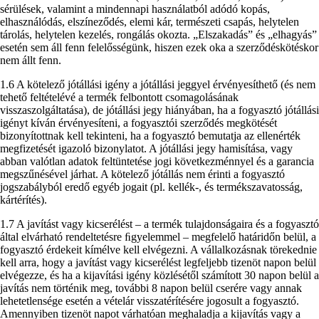
sérülések, valamint a mindennapi használatból adódó kopás,
elhasználódás, elszíneződés, elemi kár, természeti csapás, helytelen
tárolás, helytelen kezelés, rongálás okozta. „Elszakadás” és „elhagyás”
esetén sem áll fenn felelősségünk, hiszen ezek oka a szerződéskötéskor
nem állt fenn.
1.6 A kötelező jótállási igény a jótállási jeggyel érvényesíthető (és nem
tehető feltételévé a termék felbontott csomagolásának
visszaszolgáltatása), de jótállási jegy hiányában, ha a fogyasztó jótállási
igényt kíván érvényesíteni, a fogyasztói szerződés megkötését
bizonyítottnak kell tekinteni, ha a fogyasztó bemutatja az ellenérték
megfizetését igazoló bizonylatot. A jótállási jegy hamisítása, vagy
abban valótlan adatok feltüntetése jogi következménnyel és a garancia
megszűnésével járhat. A kötelező jótállás nem érinti a fogyasztó
jogszabályból eredő egyéb jogait (pl. kellék-, és termékszavatosság,
kártérítés).
1.7 A javítást vagy kicserélést – a termék tulajdonságaira és a fogyasztó
által elvárható rendeltetésre ﬁgyelemmel – megfelelő határidőn belül, a
fogyasztó érdekeit kímélve kell elvégezni. A vállalkozásnak törekednie
kell arra, hogy a javítást vagy kicserélést legfeljebb tizenöt napon belül
elvégezze, és ha a kijavítási igény közlésétől számított 30 napon belül a
javítás nem történik meg, további 8 napon belül cserére vagy annak
lehetetlensége esetén a vételár visszatérítésére jogosult a fogyasztó.
Amennyiben tizenöt napot várhatóan meghaladja a kijavítás vagy a