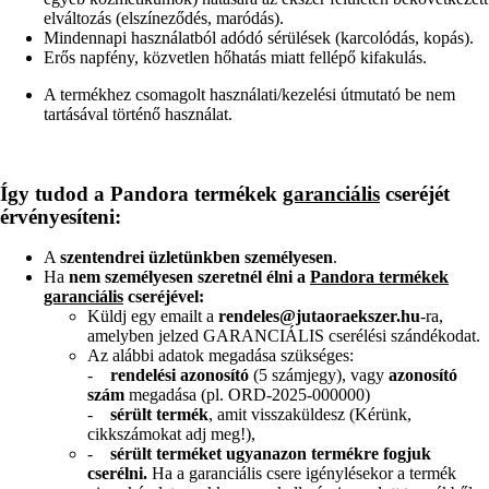
elváltozás (elszíneződés, maródás).
Mindennapi használatból adódó sérülések (karcolódás, kopás).
Erős napfény, közvetlen hőhatás miatt fellépő kifakulás.
A termékhez csomagolt használati/kezelési útmutató be nem
tartásával történő használat.
Így tudod a Pandora termékek
garanciális
cseréjét
érvényesíteni:
A
szentendrei üzletünkben személyesen
.
Ha
nem személyesen szeretnél élni a
Pandora termékek
garanciális
cseréjével:
Küldj egy emailt a
rendeles@jutaoraekszer.hu
-ra,
amelyben jelzed GARANCIÁLIS cserélési szándékodat.
Az alábbi adatok megadása szükséges:
-
rendelési azonosító
(5 számjegy), vagy
azonosító
szám
megadása (pl. ORD-2025-000000)
-
sérült termék
, amit visszaküldesz (Kérünk,
cikkszámokat adj meg!),
-
sérült terméket ugyanazon termékre fogjuk
cserélni.
Ha a garanciális csere igénylésekor a termék