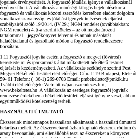
jogainak érvényesítését. A fogyasztó jótállási igényt a vállalkozásnál
érvényesítheti. A vállalkozás a minőségi kifogás bejelentésekor a
fogyasztó és vállalkozás közötti szerződés keretében eladott dolgokra
vonatkozó szavatossági és jótállási igények intézésének eljárási
szabályairól szóló 19/2014. (IV.29.) NGM rendelet (továbbiakban:
NGM rendelet) 4. §-a szerint köteles – az ott meghatározott
tartalommal – jegyzőkönyvet felvenni és annak másolatát
haladéktalanul és igazolható módon a fogyasztó rendelkezésére
bocsátani.
1.11 Fogyasztói jogvita esetén a fogyasztó a megyei (fővárosi)
kereskedelmi és iparkamarák által működtetett békéltető testület
eljárását is kezdeményezheti. Az vállalkozás székhelye szerinti Pest
Megyei Békéltető Testület elérhetőségei: Cím: 1119 Budapest, Etele út
59- 61 Telefon: ‎(+36-1) 269-0703 Email: pmbekelteto@pmkik.hu
Tvábbi elérhetőségek: Web: http://panaszrendezes.hu/ ,
www.bekeltetes.hu A vállalkozás az esetleges fogyasztói jogviták
rendezése érdekében a békéltető testületi eljárást igénybe veszi, abban
együttműködési kötelezettség terheli.
HASZNÁLATI ÚTMUTATÓ
Ékszereink mindennapos használatra alkalmasak a használati útmutató
betartása mellett. Az ékszerwebáruházban kapható ékszerek ródium és
arany bevonatúak, ami ellenállóbbá teszi az ékszereket a környezet