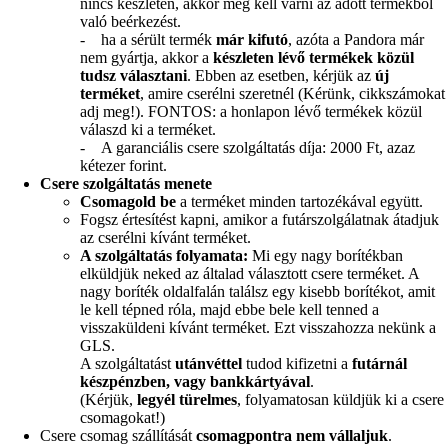
nincs készleten, akkor meg kell várni az adott termékből
való beérkezést.
- ha a sérült termék
már kifutó
, azóta a Pandora már
nem gyártja, akkor a
készleten lévő termékek közül
tudsz választani
. Ebben az esetben, kérjük az
új
terméket
, amire cserélni szeretnél (Kérünk, cikkszámokat
adj meg!). FONTOS: a honlapon lévő termékek közül
válaszd ki a terméket.
- A garanciális csere szolgáltatás díja: 2000 Ft, azaz
kétezer forint.
Csere szolgáltatás menete
Csomagold be
a terméket minden tartozékával együtt.
Fogsz értesítést kapni, amikor a futárszolgálatnak átadjuk
az cserélni kívánt terméket.
A szolgáltatás folyamata:
Mi egy nagy borítékban
elküldjük neked az általad választott csere terméket. A
nagy boríték oldalfalán találsz egy kisebb borítékot, amit
le kell tépned róla, majd ebbe bele kell tenned a
visszaküldeni kívánt terméket. Ezt visszahozza nekünk a
GLS.
A szolgáltatást
utánvéttel
tudod kifizetni a
futárnál
készpénzben, vagy bankkártyával
.
(Kérjük,
legyél türelmes
, folyamatosan küldjük ki a csere
csomagokat!)
Csere csomag szállítását
csomagpontra nem vállaljuk
.