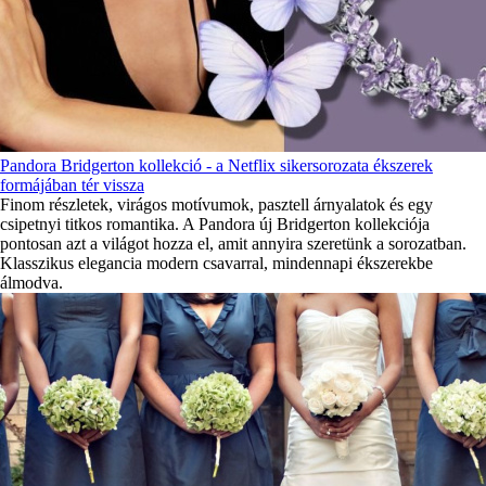
Pandora Bridgerton kollekció - a Netflix sikersorozata ékszerek
formájában tér vissza
Finom részletek, virágos motívumok, pasztell árnyalatok és egy
csipetnyi titkos romantika. A Pandora új Bridgerton kollekciója
pontosan azt a világot hozza el, amit annyira szeretünk a sorozatban.
Klasszikus elegancia modern csavarral, mindennapi ékszerekbe
álmodva.