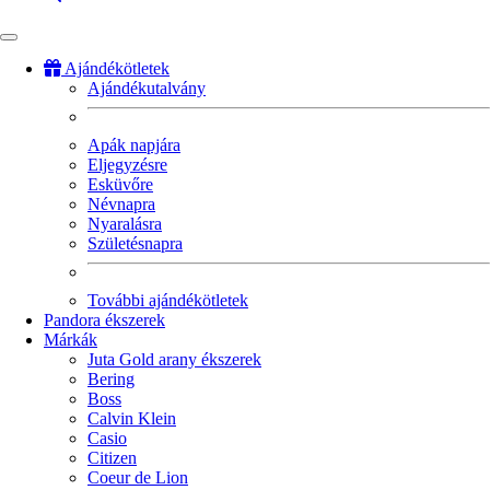
Ajándékötletek
Ajándékutalvány
Fő
navigáció
Apák napjára
Eljegyzésre
Esküvőre
Névnapra
Nyaralásra
Születésnapra
További ajándékötletek
Pandora ékszerek
Márkák
Juta Gold arany ékszerek
Bering
Boss
Calvin Klein
Casio
Citizen
Coeur de Lion