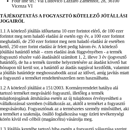
Four line srl.: Via Ludovico Lazzaro Zamenhof, 28, 36100
Vicenza VI
TÁJÉKOZTATÁS A FOGYASZTÓ KÖTELEZŐ JÓTÁLLÁSI
JOGAIRÓL
1.1 A kötelező jótállás időtartama 10 ezer forintot elérő, de 100 ezer
forintot meg nem haladó eladási ár esetén egy év, a 100 ezer forintot
meghaladó, de 250 ezer forintot meg nem haladó eladási ár esetében
kettő, 250 ezer forint eladási ár felett pedig három év. A kötelező
jótállási határidő tehát – ezen eladási árak függvényében - a termék
fogyasztó részére való átadásától számított 1, 2, illeve 3 év (jogvesztő
határidő), de ha a termék üzembe helyeztetésére az átadást követő hat
hónapon túl kerül sor, a határidő az átadás napjával kezdődik, valamint
a jótállás határideje meghosszabodik azzal az idővel, amíg javítás miatt
a fogyasztó a terméket rendeltetésszerűen nem használhatta.
1.2 A kötelező jótállást a 151/2003. Kormányrendelet hatálya alá
tartozó terméket megvásárló fogyasztó, illetőleg a termék
tulajdonjogának átruházása esetén az új tulajdonos érvényesítheti a
vállalkozással szemben (vállalkozás az, akitől a terméket a fogyasztó
megvásárolta). Fogyasztónak az a természetes személy minősülhet, aki
a terméket a szakmája, önálló foglalkozása vagy üzleti tevékenységi
körén kívül eső célból (magáncélra) vásárolja meg.
1.3 Jótállás keretébe tartozó hiba esetén a fogyasztó választása szerint