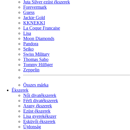
Juta Silver ezüst ékszerek
Forevermark
Guess
Jackie Gold
KKNEKKI
La Coque Francaise
Lisa
Moon Diamonds
Pandora
Seiko
Swiss Military
Thomas Sabo
Tommy Hilfiger
Zeppelin
Összes márka
Ékszerek
Női divatékszerek
Férfi divatékszerek
Arany ékszerek
Ezüst ékszerek
Lisa gyerekékszer
Esküvői ékszerek
Újdonság