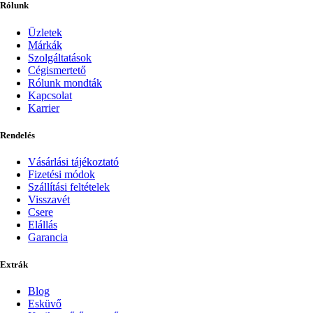
Rólunk
Üzletek
Márkák
Szolgáltatások
Cégismertető
Rólunk mondták
Kapcsolat
Karrier
Rendelés
Vásárlási tájékoztató
Fizetési módok
Szállítási feltételek
Visszavét
Csere
Elállás
Garancia
Extrák
Blog
Esküvő