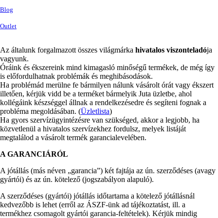
Blog
Outlet
Az általunk forgalmazott összes világmárka
hivatalos viszonteladó
ja
vagyunk.
Óráink és ékszereink mind kimagasló minőségű termékek, de még így
is előfordulhatnak problémák és meghibásodások.
Ha problémád merülne fe bármilyen nálunk vásárolt órát vagy ékszert
illetően, kérjük vidd be a terméket bármelyik Juta üzletbe, ahol
kollégáink készséggel állnak a rendelkezésedre és segíteni fognak a
probléma megoldásában. (
Üzletlista
)
Ha gyors szervízügyintézésre van szükséged, akkor a legjobb, ha
közvetlenül a hivatalos szervízekhez fordulsz, melyek listáját
megtalálod a vásárolt termék garancialevelében.
A GARANCIÁRÓL
A jótállás (más néven „garancia”) két fajtája az ún. szerződéses (avagy
gyártói) és az ún. kötelező (jogszabályon alapuló).
A szerződéses (gyártói) jótállás időtartama a kötelező jótállásnál
kedvezőbb is lehet (erről az ÁSZF-ünk ad tájékoztatást, ill. a
termékhez csomagolt gyártói garancia-feltételek). Kérjük mindig