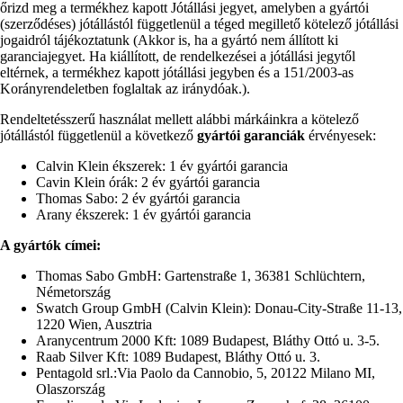
őrizd meg a termékhez kapott Jótállási jegyet, amelyben a gyártói
(szerződéses) jótállástól függetlenül a téged megillető kötelező jótállási
jogaidról tájékoztatunk (Akkor is, ha a gyártó nem állított ki
garanciajegyet. Ha kiállított, de rendelkezései a jótállási jegytől
eltérnek, a termékhez kapott jótállási jegyben és a 151/2003-as
Korányrendeletben foglaltak az iránydóak.).
Rendeltetésszerű használat mellett alábbi márkáinkra a kötelező
jótállástól függetlenül a következő
gyártói garanciák
érvényesek:
Calvin Klein ékszerek: 1 év gyártói garancia
Cavin Klein órák: 2 év gyártói garancia
Thomas Sabo: 2 év gyártói garancia
Arany ékszerek: 1 év gyártói garancia
A gyártók címei:
Thomas Sabo GmbH: Gartenstraße 1, 36381 Schlüchtern,
Németország
Swatch Group GmbH (Calvin Klein): Donau-City-Straße 11-13,
1220 Wien, Ausztria
Aranycentrum 2000 Kft: 1089 Budapest, Bláthy Ottó u. 3-5.
Raab Silver Kft: 1089 Budapest, Bláthy Ottó u. 3.
Pentagold srl.:Via Paolo da Cannobio, 5, 20122 Milano MI,
Olaszország