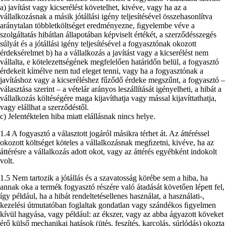
a) javítást vagy kicserélést követelhet, kivéve, vagy ha az a
vállalkozásnak a másik jótállási igény teljesítésével összehasonlítva
aránytalan többletköltséget eredményezne, ﬁgyelembe véve a
szolgáltatás hibátlan állapotában képviselt értékét, a szerződésszegés
súlyát és a jótállási igény teljesítésével a fogyasztónak okozott
érdeksérelmet b) ha a vállalkozás a javítást vagy a kicserélést nem
vállalta, e kötelezettségének megfelelően határidőn belül, a fogyasztó
érdekeit kímélve nem tud eleget tenni, vagy ha a fogyasztónak a
javításhoz vagy a kicseréléshez fűződő érdeke megszűnt, a fogyasztó –
választása szerint – a vételár arányos leszállítását igényelheti, a hibát a
vállalkozás költéségére maga kijavíthatja vagy mással kijavíttathatja,
vagy elállhat a szerződéstől.
c) Jelentéktelen hiba miatt elállásnak nincs helye.
1.4 A fogyasztó a választott jogáról másikra térhet át. Az áttéréssel
okozott költséget köteles a vállalkozásnak megﬁzetni, kivéve, ha az
áttérésre a vállalkozás adott okot, vagy az áttérés egyébként indokolt
volt.
1.5 Nem tartozik a jótállás és a szavatosság körébe sem a hiba, ha
annak oka a termék fogyasztó részére való átadását követően lépett fel,
így például, ha a hibát rendeltetésellenes használat, a használati-,
kezelési útmutatóban foglaltak gondatlan vagy szándékos ﬁgyelmen
kívül hagyása, vagy például: az ékszer, vagy az abba ágyazott köveket
érő külső mechanikai hatások (ütés, feszítés, karcolás, súrlódás) okozta