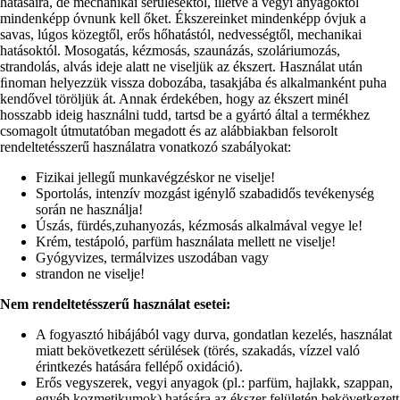
hatásaira, de mechanikai sérülésektől, illetve a vegyi anyagoktól
mindenképp óvnunk kell őket. Ékszereinket mindenképp óvjuk a
savas, lúgos közegtől, erős hőhatástól, nedvességtől, mechanikai
hatásoktól. Mosogatás, kézmosás, szaunázás, szoláriumozás,
strandolás, alvás ideje alatt ne viseljük az ékszert. Használat után
ﬁnoman helyezzük vissza dobozába, tasakjába és alkalmanként puha
kendővel töröljük át. Annak érdekében, hogy az ékszert minél
hosszabb ideig használni tudd, tartsd be a gyártó által a termékhez
csomagolt útmutatóban megadott és az alábbiakban felsorolt
rendeltetésszerű használatra vonatkozó szabályokat:
Fizikai jellegű munkavégzéskor ne viselje!
Sportolás, intenzív mozgást igénylő szabadidős tevékenység
során ne használja!
Úszás, fürdés,zuhanyozás, kézmosás alkalmával vegye le!
Krém, testápoló, parfüm használata mellett ne viselje!
Gyógyvizes, termálvizes uszodában vagy
strandon ne viselje!
Nem rendeltetésszerű használat esetei:
A fogyasztó hibájából vagy durva, gondatlan kezelés, használat
miatt bekövetkezett sérülések (törés, szakadás, vízzel való
érintkezés hatására fellépő oxidáció).
Erős vegyszerek, vegyi anyagok (pl.: parfüm, hajlakk, szappan,
egyéb kozmetikumok) hatására az ékszer felületén bekövetkezett