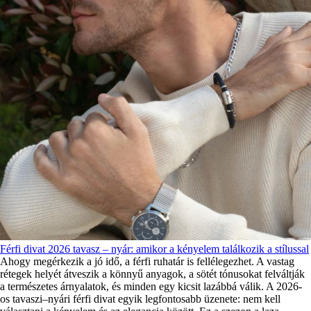
Férfi divat 2026 tavasz – nyár: amikor a kényelem találkozik a stílussal
Ahogy megérkezik a jó idő, a férfi ruhatár is fellélegezhet. A vastag
rétegek helyét átveszik a könnyű anyagok, a sötét tónusokat felváltják
a természetes árnyalatok, és minden egy kicsit lazábbá válik. A 2026-
os tavaszi–nyári férfi divat egyik legfontosabb üzenete: nem kell