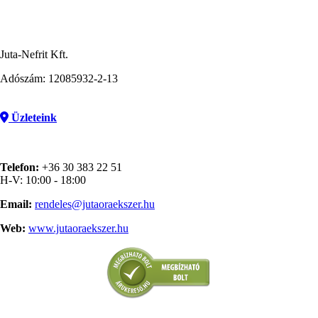
Juta-Nefrit Kft.
Adószám: 12085932-2-13
Üzleteink
Telefon:
+36 30 383 22 51
H-V: 10:00 - 18:00
Email:
rendeles@jutaoraekszer.hu
Web:
www.jutaoraekszer.hu