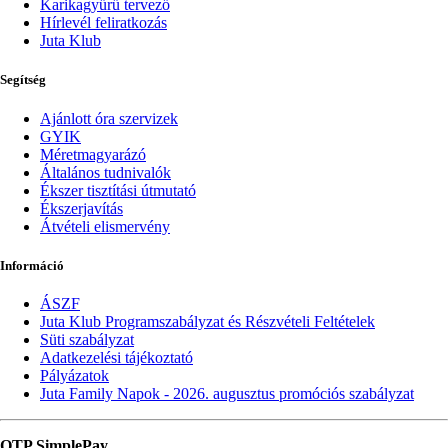
Karikagyűrű tervező
Hírlevél feliratkozás
Juta Klub
Segítség
Ajánlott óra szervizek
GYIK
Méretmagyarázó
Általános tudnivalók
Ékszer tisztítási útmutató
Ékszerjavítás
Átvételi elismervény
Információ
ÁSZF
Juta Klub Programszabályzat és Részvételi Feltételek
Süti szabályzat
Adatkezelési tájékoztató
Pályázatok
Juta Family Napok - 2026. augusztus promóciós szabályzat
OTP SimplePay