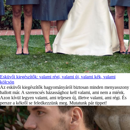
Esküvői kiegészítők: valami régi, valami új, valami kék, valami
kölcsön
Az esküvői kiegészítők hagyományáról biztosan minden menyasszony
hallott már. A szerencsés házassághoz kell valami, ami nem a miénk.
Azon kívül legyen valami, ami teljesen új, illetve valami, ami régi. És
persze a kékről se feledkezzünk meg. Mutatunk pár tippet!