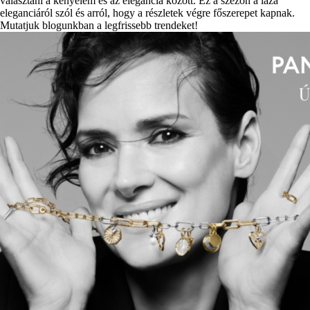
választani a kényelem és az elegancia között. Ez a szezon a laza
eleganciáról szól és arról, hogy a részletek végre főszerepet kapnak.
Mutatjuk blogunkban a legfrissebb trendeket!