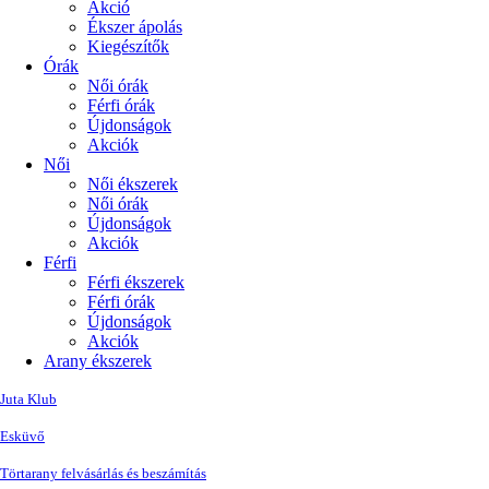
Akció
Ékszer ápolás
Kiegészítők
Órák
Női órák
Férfi órák
Újdonságok
Akciók
Női
Női ékszerek
Női órák
Újdonságok
Akciók
Férfi
Férfi ékszerek
Férfi órák
Újdonságok
Akciók
Arany ékszerek
Juta Klub
Esküvő
Törtarany felvásárlás és beszámítás