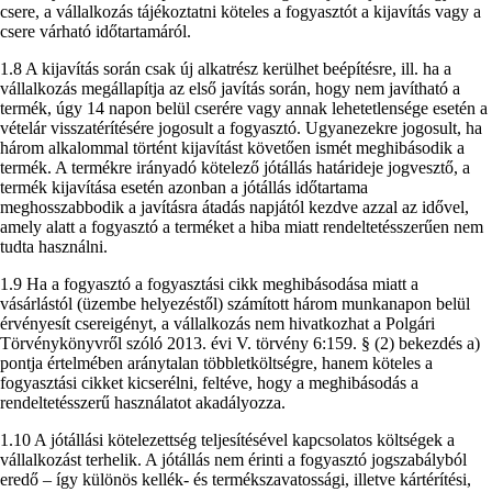
csere, a vállalkozás tájékoztatni köteles a fogyasztót a kijavítás vagy a
csere várható időtartamáról.
1.8 A kijavítás során csak új alkatrész kerülhet beépítésre, ill. ha a
vállalkozás megállapítja az első javítás során, hogy nem javítható a
termék, úgy 14 napon belül cserére vagy annak lehetetlensége esetén a
vételár visszatérítésére jogosult a fogyasztó. Ugyanezekre jogosult, ha
három alkalommal történt kijavítást követően ismét meghibásodik a
termék. A termékre irányadó kötelező jótállás határideje jogvesztő, a
termék kijavítása esetén azonban a jótállás időtartama
meghosszabbodik a javításra átadás napjától kezdve azzal az idővel,
amely alatt a fogyasztó a terméket a hiba miatt rendeltetésszerűen nem
tudta használni.
1.9 Ha a fogyasztó a fogyasztási cikk meghibásodása miatt a
vásárlástól (üzembe helyezéstől) számított három munkanapon belül
érvényesít csereigényt, a vállalkozás nem hivatkozhat a Polgári
Törvénykönyvről szóló 2013. évi V. törvény 6:159. § (2) bekezdés a)
pontja értelmében aránytalan többletköltségre, hanem köteles a
fogyasztási cikket kicserélni, feltéve, hogy a meghibásodás a
rendeltetésszerű használatot akadályozza.
1.10 A jótállási kötelezettség teljesítésével kapcsolatos költségek a
vállalkozást terhelik. A jótállás nem érinti a fogyasztó jogszabályból
eredő – így különös kellék- és termékszavatossági, illetve kártérítési,