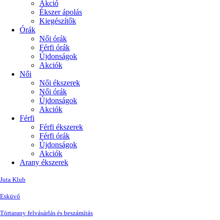
Akció
Ékszer ápolás
Kiegészítők
Órák
Női órák
Férfi órák
Újdonságok
Akciók
Női
Női ékszerek
Női órák
Újdonságok
Akciók
Férfi
Férfi ékszerek
Férfi órák
Újdonságok
Akciók
Arany ékszerek
Juta Klub
Esküvő
Törtarany felvásárlás és beszámítás