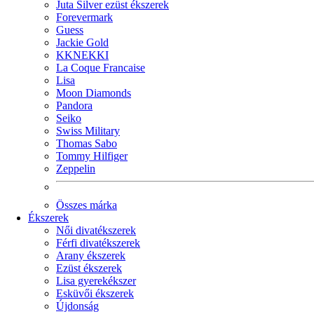
Juta Silver ezüst ékszerek
Forevermark
Guess
Jackie Gold
KKNEKKI
La Coque Francaise
Lisa
Moon Diamonds
Pandora
Seiko
Swiss Military
Thomas Sabo
Tommy Hilfiger
Zeppelin
Összes márka
Ékszerek
Női divatékszerek
Férfi divatékszerek
Arany ékszerek
Ezüst ékszerek
Lisa gyerekékszer
Esküvői ékszerek
Újdonság