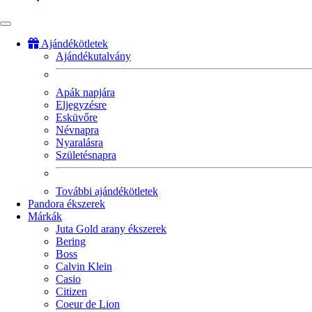
Ajándékötletek
Ajándékutalvány
Fő
navigáció
Apák napjára
Eljegyzésre
Esküvőre
Névnapra
Nyaralásra
Születésnapra
További ajándékötletek
Pandora ékszerek
Márkák
Juta Gold arany ékszerek
Bering
Boss
Calvin Klein
Casio
Citizen
Coeur de Lion