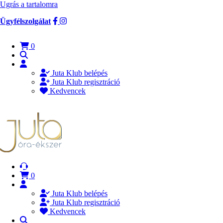
Ugrás a tartalomra
Ügyfélszolgálat
0
Juta Klub belépés
Juta Klub regisztráció
Kedvencek
0
Juta Klub belépés
Juta Klub regisztráció
Kedvencek