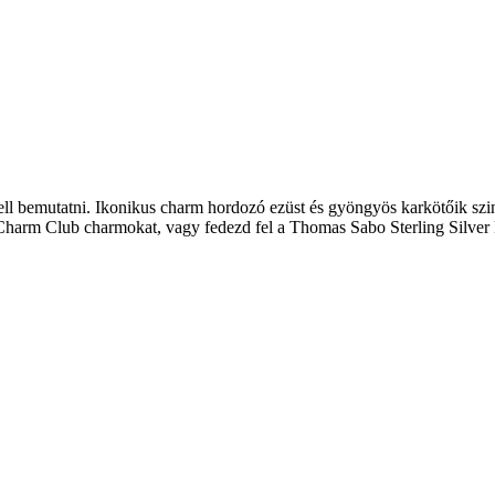
l bemutatni. Ikonikus charm hordozó ezüst és gyöngyös karkötőik szin
 Charm Club charmokat, vagy fedezd fel a Thomas Sabo Sterling Silver k