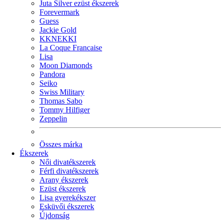
Juta Silver ezüst ékszerek
Forevermark
Guess
Jackie Gold
KKNEKKI
La Coque Francaise
Lisa
Moon Diamonds
Pandora
Seiko
Swiss Military
Thomas Sabo
Tommy Hilfiger
Zeppelin
Összes márka
Ékszerek
Női divatékszerek
Férfi divatékszerek
Arany ékszerek
Ezüst ékszerek
Lisa gyerekékszer
Esküvői ékszerek
Újdonság