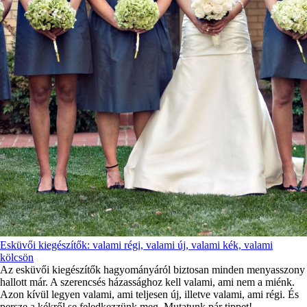
Esküvői kiegészítők: valami régi, valami új, valami kék, valami
kölcsön
Az esküvői kiegészítők hagyományáról biztosan minden menyasszony
hallott már. A szerencsés házassághoz kell valami, ami nem a miénk.
Azon kívül legyen valami, ami teljesen új, illetve valami, ami régi. És
persze a kékről se feledkezzünk meg. Mutatunk pár tippet!