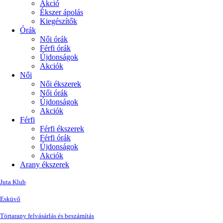
Akció
Ékszer ápolás
Kiegészítők
Órák
Női órák
Férfi órák
Újdonságok
Akciók
Női
Női ékszerek
Női órák
Újdonságok
Akciók
Férfi
Férfi ékszerek
Férfi órák
Újdonságok
Akciók
Arany ékszerek
Juta Klub
Esküvő
Törtarany felvásárlás és beszámítás