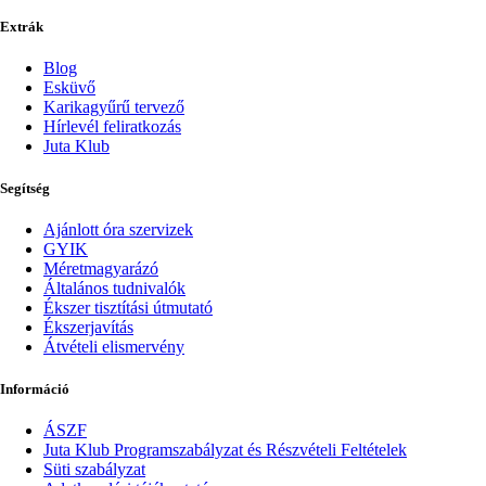
Extrák
Blog
Esküvő
Karikagyűrű tervező
Hírlevél feliratkozás
Juta Klub
Segítség
Ajánlott óra szervizek
GYIK
Méretmagyarázó
Általános tudnivalók
Ékszer tisztítási útmutató
Ékszerjavítás
Átvételi elismervény
Információ
ÁSZF
Juta Klub Programszabályzat és Részvételi Feltételek
Süti szabályzat