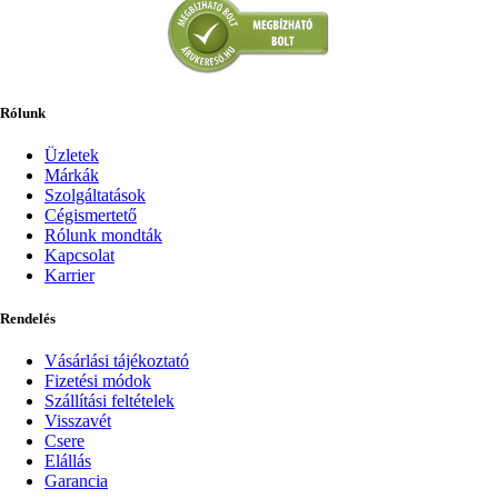
Rólunk
Üzletek
Márkák
Szolgáltatások
Cégismertető
Rólunk mondták
Kapcsolat
Karrier
Rendelés
Vásárlási tájékoztató
Fizetési módok
Szállítási feltételek
Visszavét
Csere
Elállás
Garancia