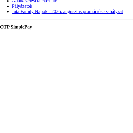
Adatkezelési tájékoztató
Pályázatok
Juta Family Napok - 2026. augusztus promóciós szabályzat
OTP SimplePay