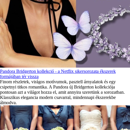
Pandora Bridgerton kollekció - a Netflix sikersorozata ékszerek
formájában tér vissza
Finom részletek, virágos motívumok, pasztell árnyalatok és egy
csipetnyi titkos romantika. A Pandora új Bridgerton kollekciója
pontosan azt a világot hozza el, amit annyira szeretünk a sorozatban.
Klasszikus elegancia modern csavarral, mindennapi ékszerekbe
álmodva.