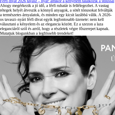
Férfi divat 2026 tavasz – nyár: amikor a kényelem találkozik a stílussal
Ahogy megérkezik a jó idő, a férfi ruhatár is fellélegezhet. A vastag
rétegek helyét átveszik a könnyű anyagok, a sötét tónusokat felváltják
a természetes árnyalatok, és minden egy kicsit lazábbá válik. A 2026-
os tavaszi–nyári férfi divat egyik legfontosabb üzenete: nem kell
választani a kényelem és az elegancia között. Ez a szezon a laza
eleganciáról szól és arról, hogy a részletek végre főszerepet kapnak.
Mutatjuk blogunkban a legfrissebb trendeket!