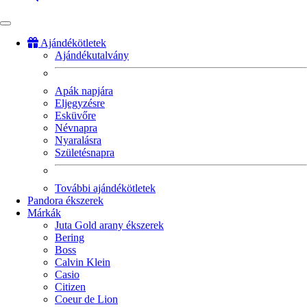
Ajándékötletek
Ajándékutalvány
Fő
navigáció
Apák napjára
Eljegyzésre
Esküvőre
Névnapra
Nyaralásra
Születésnapra
További ajándékötletek
Pandora ékszerek
Márkák
Juta Gold arany ékszerek
Bering
Boss
Calvin Klein
Casio
Citizen
Coeur de Lion