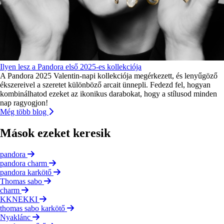
Ilyen lesz a Pandora első 2025-es kollekciója
A Pandora 2025 Valentin-napi kollekciója megérkezett, és lenyűgöző
ékszereivel a szeretet különböző arcait ünnepli. Fedezd fel, hogyan
kombinálhatod ezeket az ikonikus darabokat, hogy a stílusod minden
nap ragyogjon!
Még több blog
Mások ezeket keresik
pandora
pandora charm
pandora karkötő
Thomas sabo
charm
KKNEKKI
thomas sabo karkötő
Nyaklánc