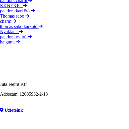
pandora charm
KKNEKKI
pandora karkötő
Thomas sabo
charm
thomas sabo karkötő
Nyaklánc
pandora gyűrű
hajgumi
Juta-Nefrit Kft.
Adószám: 12085932-2-13
Üzleteink