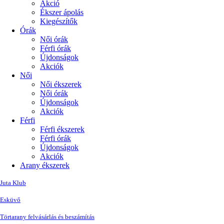
Akció
Ékszer ápolás
Kiegészítők
Órák
Női órák
Férfi órák
Újdonságok
Akciók
Női
Női ékszerek
Női órák
Újdonságok
Akciók
Férfi
Férfi ékszerek
Férfi órák
Újdonságok
Akciók
Arany ékszerek
Juta Klub
Esküvő
Törtarany felvásárlás és beszámítás