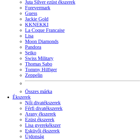
Juta Silver ezüst ékszerek
Forevermark
Guess
Jackie Gold
KKNEKKI
La Coque Francaise
Lisa
Moon Diamonds
Pandora
Seiko
Swiss Military
Thomas Sabo
Tommy Hilfiger
Zeppelin
Összes márka
Ékszerek
Női divatékszerek
Férfi divatékszerek
Arany ékszerek
Ezüst ékszerek
Lisa gyerekékszer
Esküvői ékszerek
Újdonság