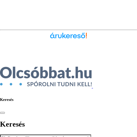
Ékszer az Árukeresőn
Keresés
Keresés