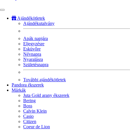
Ajándékötletek
Ajándékutalvány
Fő
navigáció
Apák napjára
Eljegyzésre
Esküvőre
Névnapra
Nyaralásra
Születésnapra
További ajándékötletek
Pandora ékszerek
Márkák
Juta Gold arany ékszerek
Bering
Boss
Calvin Klein
Casio
Citizen
Coeur de Lion