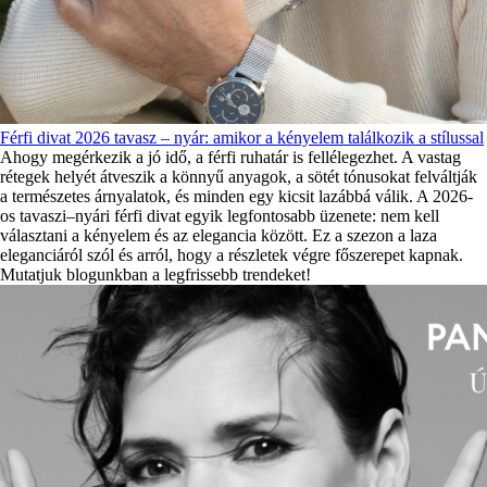
Férfi divat 2026 tavasz – nyár: amikor a kényelem találkozik a stílussal
Ahogy megérkezik a jó idő, a férfi ruhatár is fellélegezhet. A vastag
rétegek helyét átveszik a könnyű anyagok, a sötét tónusokat felváltják
a természetes árnyalatok, és minden egy kicsit lazábbá válik. A 2026-
os tavaszi–nyári férfi divat egyik legfontosabb üzenete: nem kell
választani a kényelem és az elegancia között. Ez a szezon a laza
eleganciáról szól és arról, hogy a részletek végre főszerepet kapnak.
Mutatjuk blogunkban a legfrissebb trendeket!