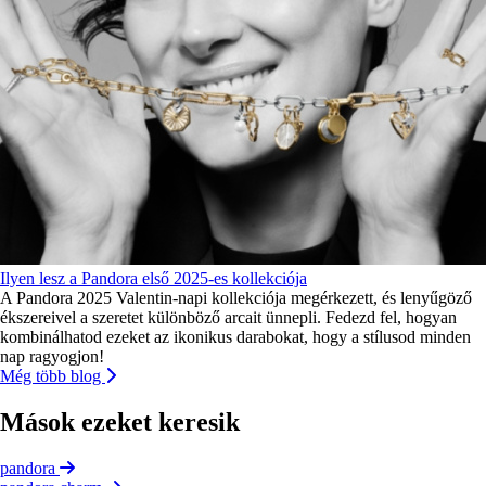
Ilyen lesz a Pandora első 2025-es kollekciója
A Pandora 2025 Valentin-napi kollekciója megérkezett, és lenyűgöző
ékszereivel a szeretet különböző arcait ünnepli. Fedezd fel, hogyan
kombinálhatod ezeket az ikonikus darabokat, hogy a stílusod minden
nap ragyogjon!
Még több blog
Mások ezeket keresik
pandora