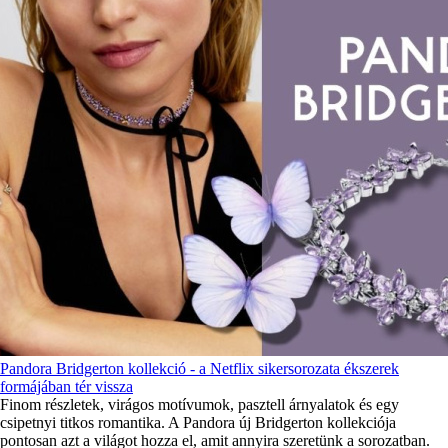
Pandora Bridgerton kollekció - a Netflix sikersorozata ékszerek
formájában tér vissza
Finom részletek, virágos motívumok, pasztell árnyalatok és egy
csipetnyi titkos romantika. A Pandora új Bridgerton kollekciója
pontosan azt a világot hozza el, amit annyira szeretünk a sorozatban.