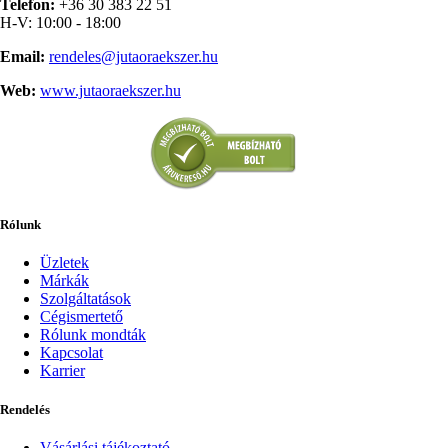
Telefon:
+36 30 383 22 51
H-V: 10:00 - 18:00
Email:
rendeles@jutaoraekszer.hu
Web:
www.jutaoraekszer.hu
Rólunk
Üzletek
Márkák
Szolgáltatások
Cégismertető
Rólunk mondták
Kapcsolat
Karrier
Rendelés
Vásárlási tájékoztató