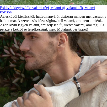
Esküvői kiegészítők: valami régi, valami új, valami kék, valami
kölcsön
Az esküvői kiegészítők hagyományáról biztosan minden menyasszony
hallott már. A szerencsés házassághoz kell valami, ami nem a miénk.
Azon kívül legyen valami, ami teljesen új, illetve valami, ami régi. És
persze a kékről se feledkezzünk meg. Mutatunk pár tippet!