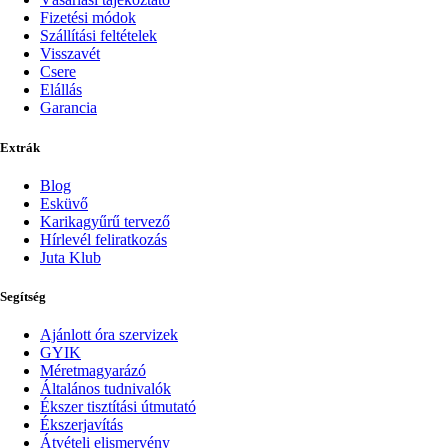
Fizetési módok
Szállítási feltételek
Visszavét
Csere
Elállás
Garancia
Extrák
Blog
Esküvő
Karikagyűrű tervező
Hírlevél feliratkozás
Juta Klub
Segítség
Ajánlott óra szervizek
GYIK
Méretmagyarázó
Általános tudnivalók
Ékszer tisztítási útmutató
Ékszerjavítás
Átvételi elismervény