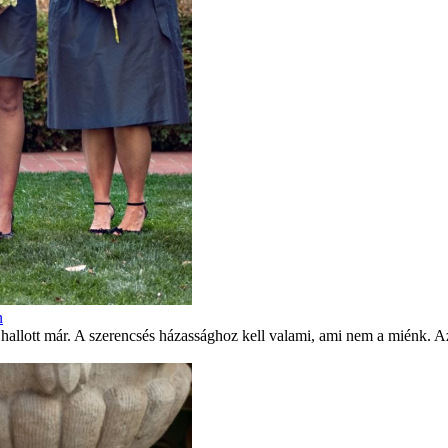
n
ott már. A szerencsés házassághoz kell valami, ami nem a miénk. Azon 