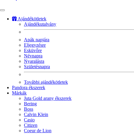
Ajándékötletek
Ajándékutalvány
Fő
navigáció
Apák napjára
Eljegyzésre
Esküvőre
Névnapra
Nyaralásra
Születésnapra
További ajándékötletek
Pandora ékszerek
Márkák
Juta Gold arany ékszerek
Bering
Boss
Calvin Klein
Casio
Citizen
Coeur de Lion