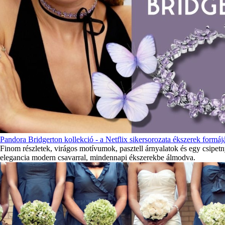
Pandora Bridgerton kollekció - a Netflix sikersorozata ékszerek formájá
Finom részletek, virágos motívumok, pasztell árnyalatok és egy csipetny
elegancia modern csavarral, mindennapi ékszerekbe álmodva.