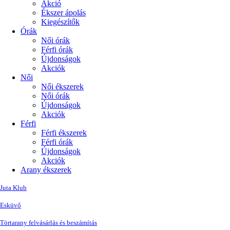
Akció
Ékszer ápolás
Kiegészítők
Órák
Női órák
Férfi órák
Újdonságok
Akciók
Női
Női ékszerek
Női órák
Újdonságok
Akciók
Férfi
Férfi ékszerek
Férfi órák
Újdonságok
Akciók
Arany ékszerek
Juta Klub
Esküvő
Törtarany felvásárlás és beszámítás