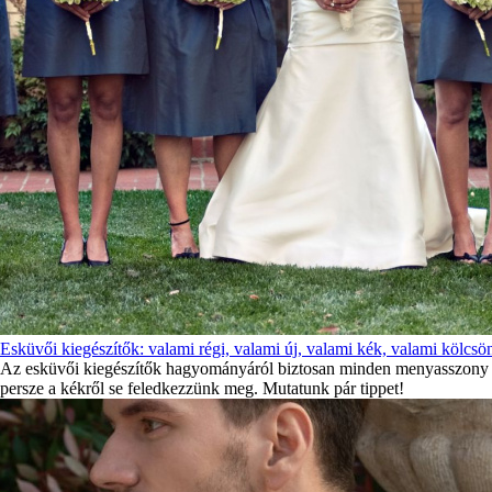
Esküvői kiegészítők: valami régi, valami új, valami kék, valami kölcsö
Az esküvői kiegészítők hagyományáról biztosan minden menyasszony hall
persze a kékről se feledkezzünk meg. Mutatunk pár tippet!