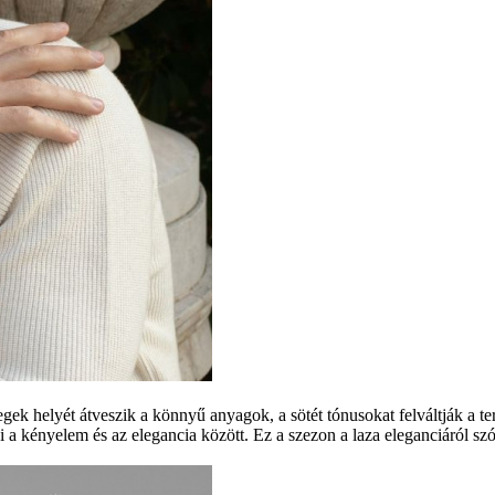
étegek helyét átveszik a könnyű anyagok, a sötét tónusokat felváltják a 
ni a kényelem és az elegancia között. Ez a szezon a laza eleganciáról sz