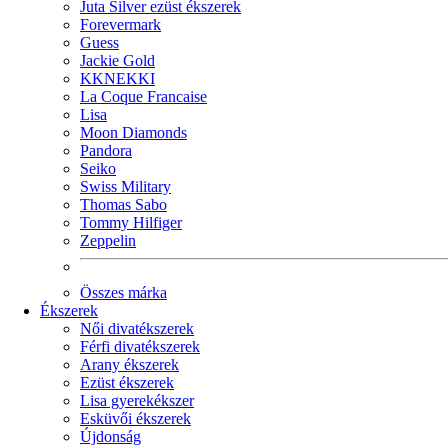
Juta Silver ezüst ékszerek
Forevermark
Guess
Jackie Gold
KKNEKKI
La Coque Francaise
Lisa
Moon Diamonds
Pandora
Seiko
Swiss Military
Thomas Sabo
Tommy Hilfiger
Zeppelin
Összes márka
Ékszerek
Női divatékszerek
Férfi divatékszerek
Arany ékszerek
Ezüst ékszerek
Lisa gyerekékszer
Esküvői ékszerek
Újdonság