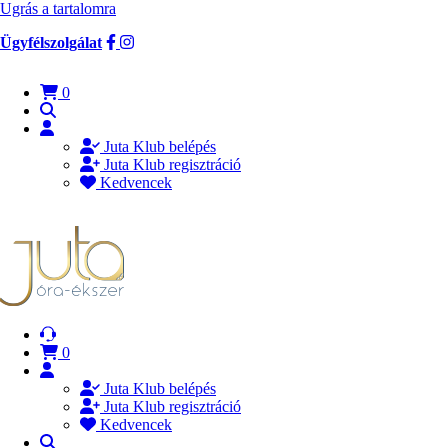
Ugrás a tartalomra
Ügyfélszolgálat
0
Juta Klub belépés
Juta Klub regisztráció
Kedvencek
0
Juta Klub belépés
Juta Klub regisztráció
Kedvencek