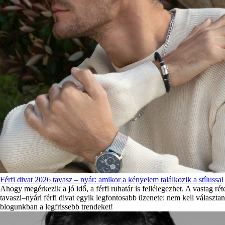
Férfi divat 2026 tavasz – nyár: amikor a kényelem találkozik a stílussal
Ahogy megérkezik a jó idő, a férfi ruhatár is fellélegezhet. A vastag r
tavaszi–nyári férfi divat egyik legfontosabb üzenete: nem kell választa
blogunkban a legfrissebb trendeket!