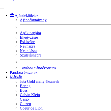
Ajándékötletek
Ajándékutalvány
Fő
navigáció
Apák napjára
Eljegyzésre
Esküvőre
Névnapra
Nyaralásra
Születésnapra
További ajándékötletek
Pandora ékszerek
Márkák
Juta Gold arany ékszerek
Bering
Boss
Calvin Klein
Casio
Citizen
Coeur de Lion