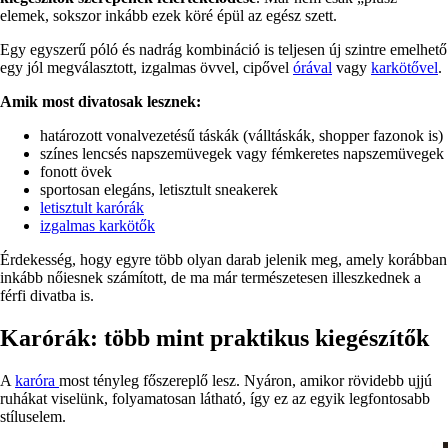
elemek, sokszor inkább ezek köré épül az egész szett.
Egy egyszerű póló és nadrág kombináció is teljesen új szintre emelhető
egy jól megválasztott, izgalmas övvel, cipővel
órával
vagy
karkötővel
.
Amik most divatosak lesznek:
határozott vonalvezetésű táskák (válltáskák, shopper fazonok is)
színes lencsés napszemüvegek vagy fémkeretes napszemüvegek
fonott övek
sportosan elegáns, letisztult sneakerek
letisztult karórák
izgalmas karkötők
Érdekesség, hogy egyre több olyan darab jelenik meg, amely korábban
inkább nőiesnek számított, de ma már természetesen illeszkednek a
férfi divatba is.
Karórák: több mint praktikus kiegészítők
A
karóra
most tényleg főszereplő lesz. Nyáron, amikor rövidebb ujjú
ruhákat viselünk, folyamatosan látható, így ez az egyik legfontosabb
stíluselem.