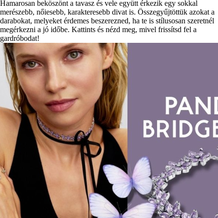
Hamarosan beköszönt a tavasz és vele együtt érkezik egy sokkal
merészebb, nőiesebb, karakteresebb divat is. Összegyűjtöttük azokat a
darabokat, melyeket érdemes beszerezned, ha te is stílusosan szeretnél
megérkezni a jó időbe. Kattints és nézd meg, mivel frissítsd fel a
gardróbodat!