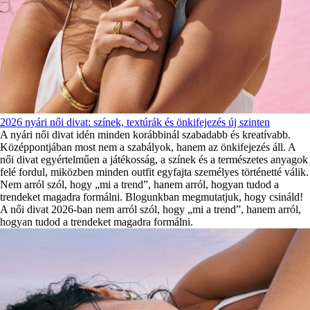
2026 nyári női divat: színek, textúrák és önkifejezés új szinten
A nyári női divat idén minden korábbinál szabadabb és kreatívabb.
Középpontjában most nem a szabályok, hanem az önkifejezés áll. A
női divat egyértelműen a játékosság, a színek és a természetes anyagok
felé fordul, miközben minden outfit egyfajta személyes történetté válik.
Nem arról szól, hogy „mi a trend”, hanem arról, hogyan tudod a
trendeket magadra formálni. Blogunkban megmutatjuk, hogy csináld!
A női divat 2026-ban nem arról szól, hogy „mi a trend”, hanem arról,
hogyan tudod a trendeket magadra formálni.