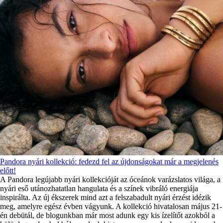
Pandora nyári kollekció: fedezd fel az újdonságokat már a megjelenés
előtt!
A Pandora legújabb nyári kollekcióját az óceánok varázslatos világa, a
nyári eső utánozhatatlan hangulata és a színek vibráló energiája
inspirálta. Az új ékszerek mind azt a felszabadult nyári érzést idézik
meg, amelyre egész évben vágyunk. A kollekció hivatalosan május 21-
én debütál, de blogunkban már most adunk egy kis ízelítőt azokból a