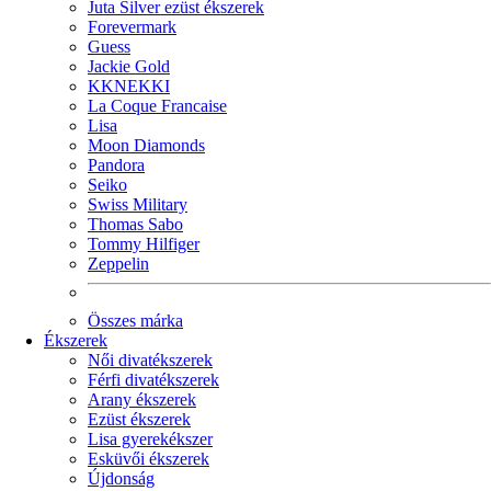
Juta Silver ezüst ékszerek
Forevermark
Guess
Jackie Gold
KKNEKKI
La Coque Francaise
Lisa
Moon Diamonds
Pandora
Seiko
Swiss Military
Thomas Sabo
Tommy Hilfiger
Zeppelin
Összes márka
Ékszerek
Női divatékszerek
Férfi divatékszerek
Arany ékszerek
Ezüst ékszerek
Lisa gyerekékszer
Esküvői ékszerek
Újdonság