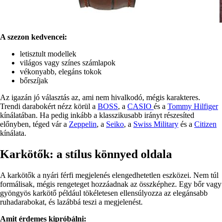
A szezon kedvencei:
letisztult modellek
világos vagy színes számlapok
vékonyabb, elegáns tokok
bőrszíjak
Az igazán jó választás az, ami nem hivalkodó, mégis karakteres.
Trendi darabokért nézz körül a
BOSS
, a
CASIO
és a
Tommy Hilfiger
kínálatában. Ha pedig inkább a klasszikusabb irányt részesíted
előnyben, téged vár a
Zeppelin
, a
Seiko
, a
Swiss Military
és a
Citizen
kínálata.
Karkötők: a stílus könnyed oldala
A karkötők a nyári férfi megjelenés elengedhetetlen eszközei. Nem túl
formálisak, mégis rengeteget hozzáadnak az összképhez. Egy bőr vagy
gyöngyös karkötő például tökéletesen ellensúlyozza az elegánsabb
ruhadarabokat, és lazábbá teszi a megjelenést.
Amit érdemes kipróbálni: