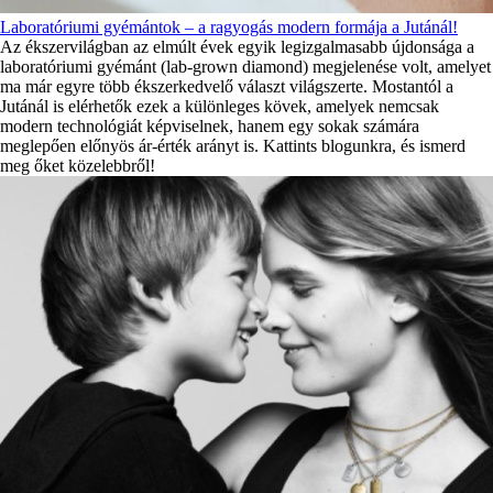
Laboratóriumi gyémántok – a ragyogás modern formája a Jutánál!
Az ékszervilágban az elmúlt évek egyik legizgalmasabb újdonsága a
laboratóriumi gyémánt (lab-grown diamond) megjelenése volt, amelyet
ma már egyre több ékszerkedvelő választ világszerte. Mostantól a
Jutánál is elérhetők ezek a különleges kövek, amelyek nemcsak
modern technológiát képviselnek, hanem egy sokak számára
meglepően előnyös ár-érték arányt is. Kattints blogunkra, és ismerd
meg őket közelebbről!