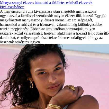
Menyasszonyi ékszer: útmutató a tökéletes esküvői ékszerek
kiválasztásához
A menyasszonyi ruha kiválasztása után a legtöbb menyasszony
ugyanazzal a kérdéssel szembesül: milyen ékszer illik hozzá? Egy jól
megválasztott menyasszonyi ékszer kiemeli az arc szépségét,
harmonizál a ruhával és a frizurával, valamint még különlegesebbé
teszi a megjelenést. Ebben az útmutatóban bemutatjuk, milyen
ékszerek közül választhatsz, hogyan találd meg a hozzád legjobban illő
darabokat, és milyen apró részletekre érdemes odafigyelni, hogy az
összhatás tökéletes legyen.