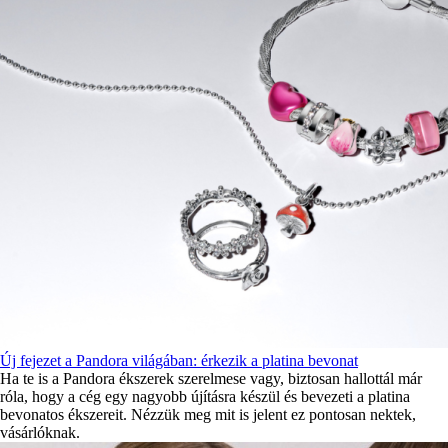
Új fejezet a Pandora világában: érkezik a platina bevonat
Ha te is a Pandora ékszerek szerelmese vagy, biztosan hallottál már
róla, hogy a cég egy nagyobb újításra készül és bevezeti a platina
bevonatos ékszereit. Nézzük meg mit is jelent ez pontosan nektek,
vásárlóknak.