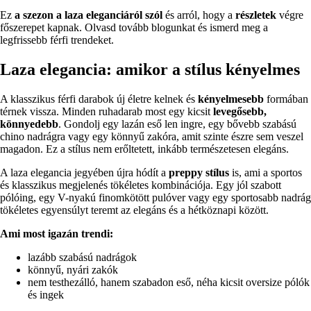
Ez
a szezon a laza eleganciáról szól
és arról, hogy a
részletek
végre
főszerepet kapnak. Olvasd tovább blogunkat és ismerd meg a
legfrissebb férfi trendeket.
Laza elegancia: amikor a stílus kényelmes
A klasszikus férfi darabok új életre kelnek és
kényelmesebb
formában
térnek vissza. Minden ruhadarab most egy kicsit
levegősebb,
könnyedebb
. Gondolj egy lazán eső len ingre, egy bővebb szabású
chino nadrágra vagy egy könnyű zakóra, amit szinte észre sem veszel
magadon. Ez a stílus nem erőltetett, inkább természetesen elegáns.
A laza elegancia jegyében újra hódít a
preppy stílus
is, ami a sportos
és klasszikus megjelenés tökéletes kombinációja. Egy jól szabott
pólóing, egy V-nyakú finomkötött pulóver vagy egy sportosabb nadrág
tökéletes egyensúlyt teremt az elegáns és a hétköznapi között.
Ami most igazán trendi:
lazább szabású nadrágok
könnyű, nyári zakók
nem testhezálló, hanem szabadon eső, néha kicsit oversize pólók
és ingek