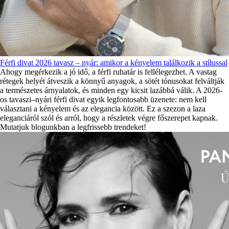
Férfi divat 2026 tavasz – nyár: amikor a kényelem találkozik a stílussal
Ahogy megérkezik a jó idő, a férfi ruhatár is fellélegezhet. A vastag
rétegek helyét átveszik a könnyű anyagok, a sötét tónusokat felváltják
a természetes árnyalatok, és minden egy kicsit lazábbá válik. A 2026-
os tavaszi–nyári férfi divat egyik legfontosabb üzenete: nem kell
választani a kényelem és az elegancia között. Ez a szezon a laza
eleganciáról szól és arról, hogy a részletek végre főszerepet kapnak.
Mutatjuk blogunkban a legfrissebb trendeket!