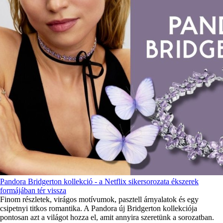
Pandora Bridgerton kollekció - a Netflix sikersorozata ékszerek
formájában tér vissza
Finom részletek, virágos motívumok, pasztell árnyalatok és egy
csipetnyi titkos romantika. A Pandora új Bridgerton kollekciója
pontosan azt a világot hozza el, amit annyira szeretünk a sorozatban.