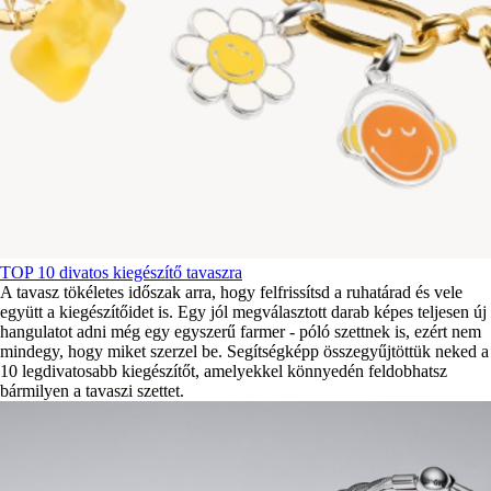
TOP 10 divatos kiegészítő tavaszra
A tavasz tökéletes időszak arra, hogy felfrissítsd a ruhatárad és vele
együtt a kiegészítőidet is. Egy jól megválasztott darab képes teljesen új
hangulatot adni még egy egyszerű farmer - póló szettnek is, ezért nem
mindegy, hogy miket szerzel be. Segítségképp összegyűjtöttük neked a
10 legdivatosabb kiegészítőt, amelyekkel könnyedén feldobhatsz
bármilyen a tavaszi szettet.