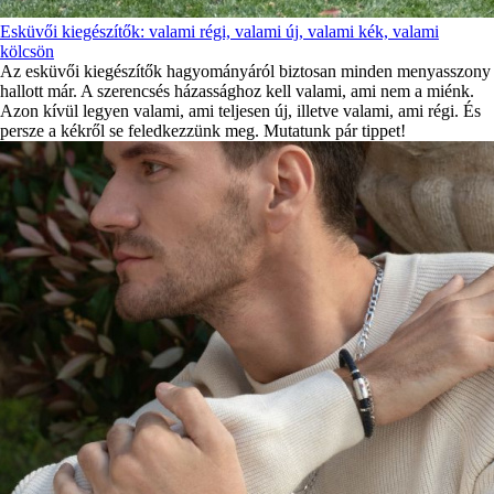
Esküvői kiegészítők: valami régi, valami új, valami kék, valami
kölcsön
Az esküvői kiegészítők hagyományáról biztosan minden menyasszony
hallott már. A szerencsés házassághoz kell valami, ami nem a miénk.
Azon kívül legyen valami, ami teljesen új, illetve valami, ami régi. És
persze a kékről se feledkezzünk meg. Mutatunk pár tippet!