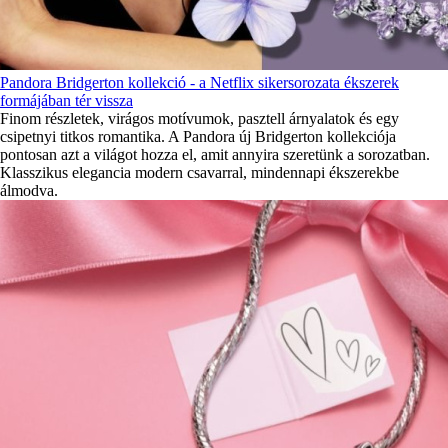
Pandora Bridgerton kollekció - a Netflix sikersorozata ékszerek
formájában tér vissza
Finom részletek, virágos motívumok, pasztell árnyalatok és egy
csipetnyi titkos romantika. A Pandora új Bridgerton kollekciója
pontosan azt a világot hozza el, amit annyira szeretünk a sorozatban.
Klasszikus elegancia modern csavarral, mindennapi ékszerekbe
álmodva.