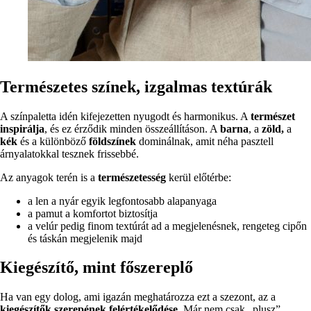
Természetes színek, izgalmas textúrák
A színpaletta idén kifejezetten nyugodt és harmonikus. A
természet
inspirálja
, és ez érződik minden összeállításon. A
barna
, a
zöld,
a
kék
és a különböző
földszínek
dominálnak, amit néha pasztell
árnyalatokkal tesznek frissebbé.
Az anyagok terén is a
természetesség
kerül előtérbe:
a len a nyár egyik legfontosabb alapanyaga
a pamut a komfortot biztosítja
a velúr pedig finom textúrát ad a megjelenésnek, rengeteg cipőn
és táskán megjelenik majd
Kiegészítő, mint főszereplő
Ha van egy dolog, ami igazán meghatározza ezt a szezont, az a
kiegészítők szerepének felértékelődése
. Már nem csak „plusz”