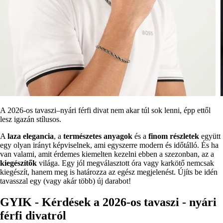
A 2026-os tavaszi–nyári férfi divat nem akar túl sok lenni, épp ettől
lesz igazán stílusos.
A
laza elegancia
, a
természetes anyagok
és a
finom részletek
együtt
egy olyan irányt képviselnek, ami egyszerre modern és időtálló. És ha
van valami, amit érdemes kiemelten kezelni ebben a szezonban, az a
kiegészítők
világa. Egy jól megválasztott óra vagy karkötő nemcsak
kiegészít, hanem meg is határozza az egész megjelenést. Újíts be idén
tavasszal egy (vagy akár több) új darabot!
GYIK - Kérdések a 2026-os tavaszi - nyári
férfi divatról