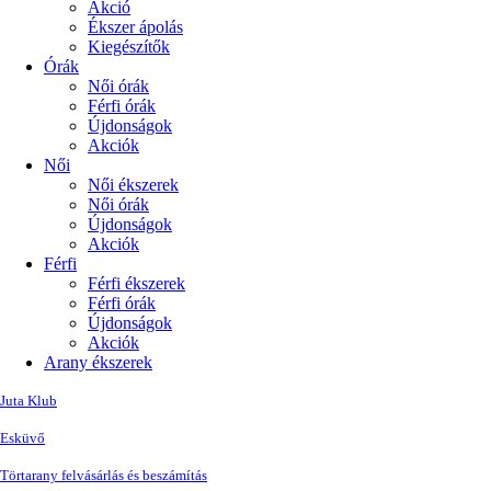
Akció
Ékszer ápolás
Kiegészítők
Órák
Női órák
Férfi órák
Újdonságok
Akciók
Női
Női ékszerek
Női órák
Újdonságok
Akciók
Férfi
Férfi ékszerek
Férfi órák
Újdonságok
Akciók
Arany ékszerek
Juta Klub
Esküvő
Törtarany felvásárlás és beszámítás