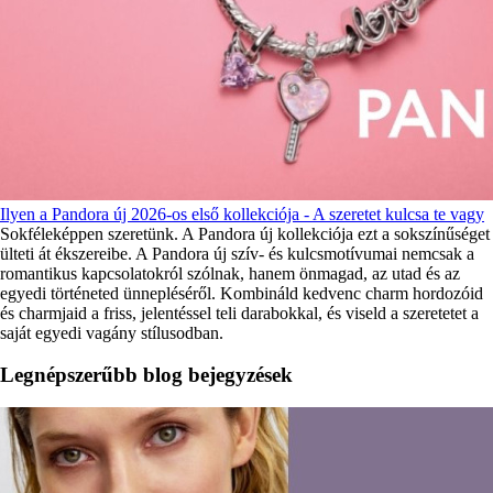
Ilyen a Pandora új 2026-os első kollekciója - A szeretet kulcsa te vagy
Sokféleképpen szeretünk. A Pandora új kollekciója ezt a sokszínűséget
ülteti át ékszereibe. A Pandora új szív- és kulcsmotívumai nemcsak a
romantikus kapcsolatokról szólnak, hanem önmagad, az utad és az
egyedi történeted ünnepléséről. Kombináld kedvenc charm hordozóid
és charmjaid a friss, jelentéssel teli darabokkal, és viseld a szeretetet a
saját egyedi vagány stílusodban.
Legnépszerűbb blog bejegyzések