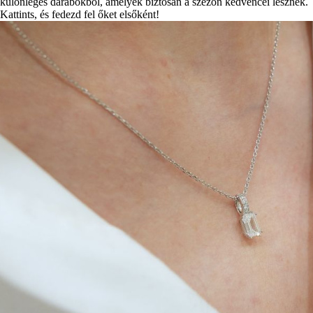
különleges darabokból, amelyek biztosan a szezon kedvencei lesznek.
Kattints, és fedezd fel őket elsőként!