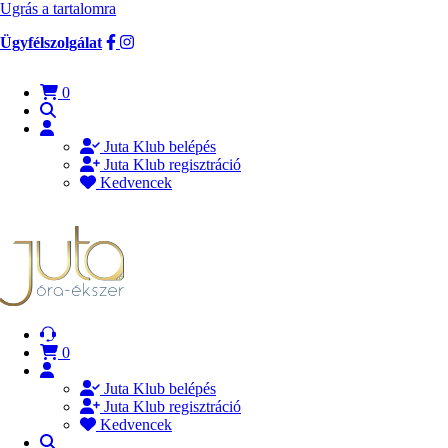
Ugrás a tartalomra
Ügyfélszolgálat
0
Juta Klub belépés
Juta Klub regisztráció
Kedvencek
0
Juta Klub belépés
Juta Klub regisztráció
Kedvencek