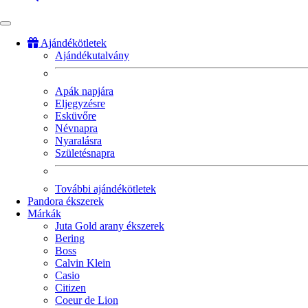
Ajándékötletek
Ajándékutalvány
Fő
navigáció
Apák napjára
Eljegyzésre
Esküvőre
Névnapra
Nyaralásra
Születésnapra
További ajándékötletek
Pandora ékszerek
Márkák
Juta Gold arany ékszerek
Bering
Boss
Calvin Klein
Casio
Citizen
Coeur de Lion