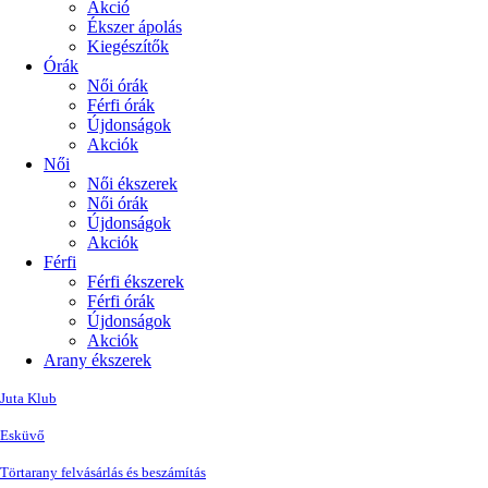
Akció
Ékszer ápolás
Kiegészítők
Órák
Női órák
Férfi órák
Újdonságok
Akciók
Női
Női ékszerek
Női órák
Újdonságok
Akciók
Férfi
Férfi ékszerek
Férfi órák
Újdonságok
Akciók
Arany ékszerek
Juta Klub
Esküvő
Törtarany felvásárlás és beszámítás