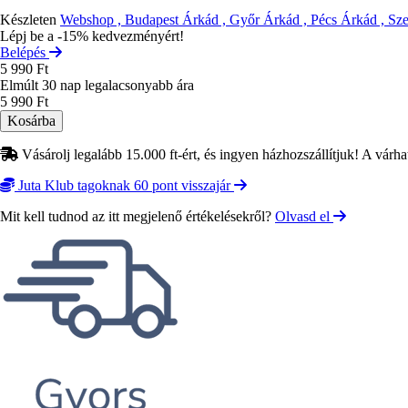
Készleten
Webshop , Budapest Árkád , Győr Árkád , Pécs Árkád , Sz
Lépj be a -15% kedvezményért!
Belépés
5 990 Ft
Elmúlt 30 nap legalacsonyabb ára
5 990 Ft
Vásárolj legalább 15.000 ft-ért, és ingyen házhozszállítjuk! A várha
Juta Klub tagoknak 60 pont visszajár
Mit kell tudnod az itt megjelenő értékelésekről?
Olvasd el