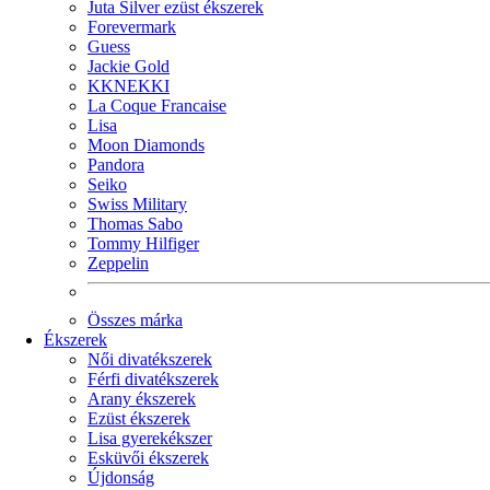
Juta Silver ezüst ékszerek
Forevermark
Guess
Jackie Gold
KKNEKKI
La Coque Francaise
Lisa
Moon Diamonds
Pandora
Seiko
Swiss Military
Thomas Sabo
Tommy Hilfiger
Zeppelin
Összes márka
Ékszerek
Női divatékszerek
Férfi divatékszerek
Arany ékszerek
Ezüst ékszerek
Lisa gyerekékszer
Esküvői ékszerek
Újdonság