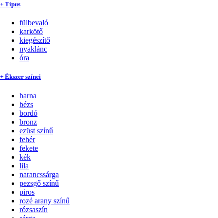
+ Típus
fülbevaló
karkötő
kiegészítő
nyaklánc
óra
+ Ékszer színei
barna
bézs
bordó
bronz
ezüst színű
fehér
fekete
kék
lila
narancssárga
pezsgő színű
piros
rozé arany színű
rózsaszín