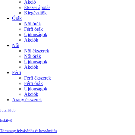
Akció
Ékszer ápolás
Kiegészítők
Órák
Női órák
Férfi órák
Újdonságok
Akciók
Női
Női ékszerek
Női órák
Újdonságok
Akciók
Férfi
Férfi ékszerek
Férfi órák
Újdonságok
Akciók
Arany ékszerek
Juta Klub
Esküvő
Törtarany felvásárlás és beszámítás