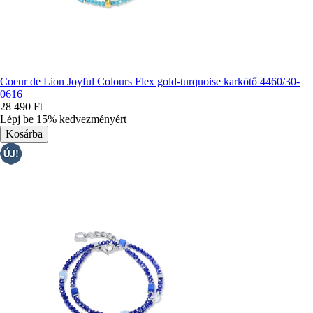
Coeur de Lion Joyful Colours Flex gold-turquoise karkötő 4460/30-
0616
28 490 Ft
Lépj be 15% kedvezményért