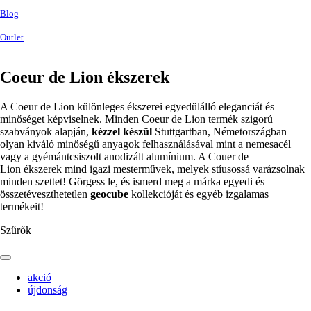
Blog
Outlet
Coeur de Lion ékszerek
A Coeur de Lion különleges ékszerei egyedülálló eleganciát és
minőséget képviselnek. Minden Coeur de Lion termék szigorú
szabványok alapján,
kézzel készül
Stuttgartban, Németországban
olyan kiváló minőségű anyagok felhasználásával mint a nemesacél
vagy a gyémántcsiszolt anodizált alumínium. A Couer de
Lion ékszerek mind igazi mesterművek, melyek stíusossá varázsolnak
minden szettet! Görgess le, és ismerd meg a márka egyedi és
összetéveszthetetlen
geocube
kollekcióját és egyéb izgalamas
termékeit!
Szűrők
akció
újdonság