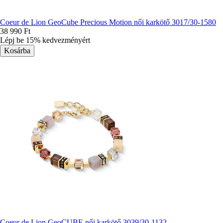
Coeur de Lion GeoCube Precious Motion női karkötő 3017/30-1580
38 990 Ft
Lépj be 15% kedvezményért
Coeur de Lion GeoCUBE női karkötő 3039/30-1132