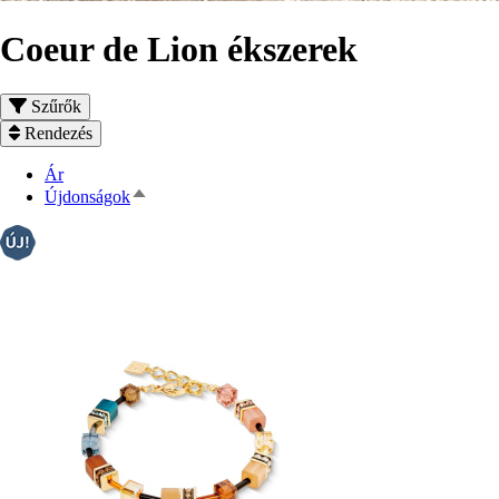
Coeur de Lion ékszerek
Szűrők
Rendezés
Ár
Csökkenő
Újdonságok
rendezés