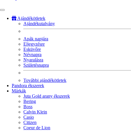
Ajándékötletek
Ajándékutalvány
Fő
navigáció
Apák napjára
Eljegyzésre
Esküvőre
Névnapra
Nyaralásra
Születésnapra
További ajándékötletek
Pandora ékszerek
Márkák
Juta Gold arany ékszerek
Bering
Boss
Calvin Klein
Casio
Citizen
Coeur de Lion