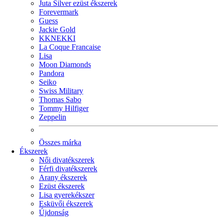
Juta Silver ezüst ékszerek
Forevermark
Guess
Jackie Gold
KKNEKKI
La Coque Francaise
Lisa
Moon Diamonds
Pandora
Seiko
Swiss Military
Thomas Sabo
Tommy Hilfiger
Zeppelin
Összes márka
Ékszerek
Női divatékszerek
Férfi divatékszerek
Arany ékszerek
Ezüst ékszerek
Lisa gyerekékszer
Esküvői ékszerek
Újdonság