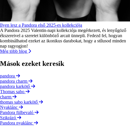
Ilyen lesz a Pandora első 2025-es kollekciója
A Pandora 2025 Valentin-napi kollekciója megérkezett, és lenyűgöző
ékszereivel a szeretet különböző arcait ünnepli. Fedezd fel, hogyan
kombinálhatod ezeket az ikonikus darabokat, hogy a stílusod minden
nap ragyogjon!
Még több blog
Mások ezeket keresik
pandora
pandora charm
pandora karkötő
Thomas sabo
charm
thomas sabo karkötő
Nyaklánc
Pandora fülbevaló
Szikrázó
Pandora nyaklánc