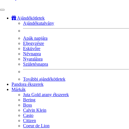
Ajándékötletek
Ajándékutalvány
Fő
navigáció
Apák napjára
Eljegyzésre
Esküvőre
Névnapra
Nyaralásra
Születésnapra
További ajándékötletek
Pandora ékszerek
Márkák
Juta Gold arany ékszerek
Bering
Boss
Calvin Klein
Casio
Citizen
Coeur de Lion