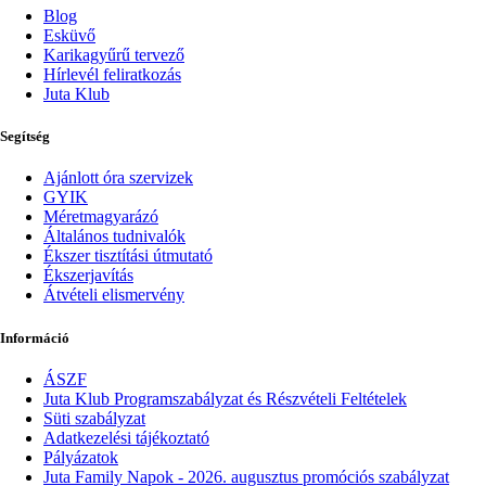
Blog
Esküvő
Karikagyűrű tervező
Hírlevél feliratkozás
Juta Klub
Segítség
Ajánlott óra szervizek
GYIK
Méretmagyarázó
Általános tudnivalók
Ékszer tisztítási útmutató
Ékszerjavítás
Átvételi elismervény
Információ
ÁSZF
Juta Klub Programszabályzat és Részvételi Feltételek
Süti szabályzat
Adatkezelési tájékoztató
Pályázatok
Juta Family Napok - 2026. augusztus promóciós szabályzat