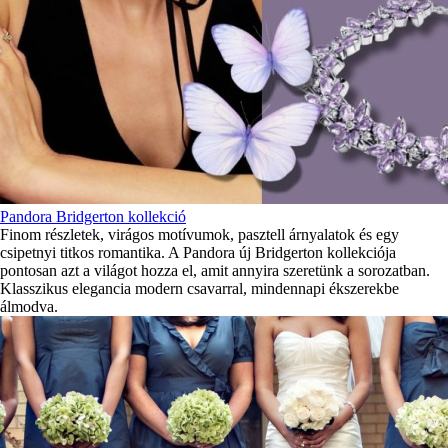
Pandora Bridgerton kollekció
Finom részletek, virágos motívumok, pasztell árnyalatok és egy
csipetnyi titkos romantika. A Pandora új Bridgerton kollekciója
pontosan azt a világot hozza el, amit annyira szeretünk a sorozatban.
Klasszikus elegancia modern csavarral, mindennapi ékszerekbe
álmodva.