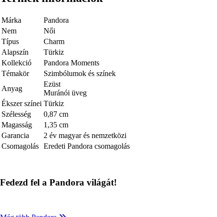
Márka
Pandora
Nem
Női
Típus
Charm
Alapszín
Türkiz
Kollekció
Pandora Moments
Témakör
Szimbólumok és színek
Ezüst
Anyag
Muránói üveg
Ékszer színei
Türkiz
Szélesség
0,87 cm
Magasság
1,35 cm
Garancia
2 év magyar és nemzetközi
Csomagolás
Eredeti Pandora csomagolás
Fedezd fel a Pandora világát!