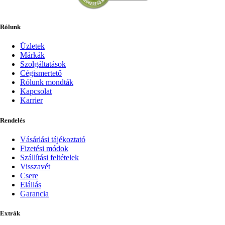
Rólunk
Üzletek
Márkák
Szolgáltatások
Cégismertető
Rólunk mondták
Kapcsolat
Karrier
Rendelés
Vásárlási tájékoztató
Fizetési módok
Szállítási feltételek
Visszavét
Csere
Elállás
Garancia
Extrák