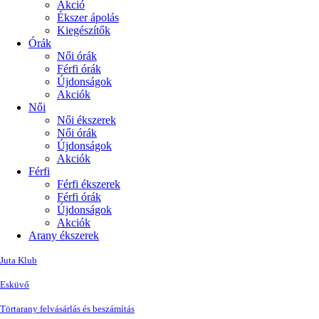
Akció
Ékszer ápolás
Kiegészítők
Órák
Női órák
Férfi órák
Újdonságok
Akciók
Női
Női ékszerek
Női órák
Újdonságok
Akciók
Férfi
Férfi ékszerek
Férfi órák
Újdonságok
Akciók
Arany ékszerek
Juta Klub
Esküvő
Törtarany felvásárlás és beszámítás