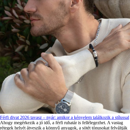
Férfi divat 2026 tavasz – nyár: amikor a kényelem találkozik a stílussal
Ahogy megérkezik a jó idő, a férfi ruhatár is fellélegezhet. A vastag
rétegek helyét átveszik a könnyű anyagok, a sötét tónusokat felváltják