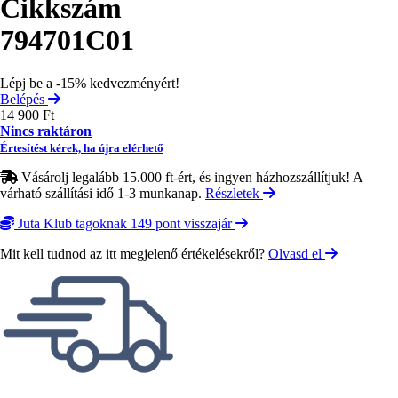
Cikkszám
794701C01
Lépj be a -15% kedvezményért!
Belépés
14 900 Ft
Nincs raktáron
Értesítést kérek, ha újra elérhető
Vásárolj legalább 15.000 ft-ért, és ingyen házhozszállítjuk! A
várható szállítási idő 1-3 munkanap.
Részletek
Juta Klub tagoknak 149 pont visszajár
Mit kell tudnod az itt megjelenő értékelésekről?
Olvasd el