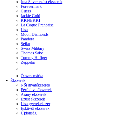
Juta Silver ezüst ékszerek
Forevermark
Guess
Jackie Gold
KKNEKKI
La Coque Francaise
Lisa
Moon Diamonds
Pandora
Seiko
Swiss Military
Thomas Sabo
Tommy Hilfiger
Zeppelin
Összes márka
Ékszerek
Női divatékszerek
Férfi divatékszerek
Arany ékszerek
Ezüst ékszerek
Lisa gyerekékszer
Esküvői ékszerek
Újdonság