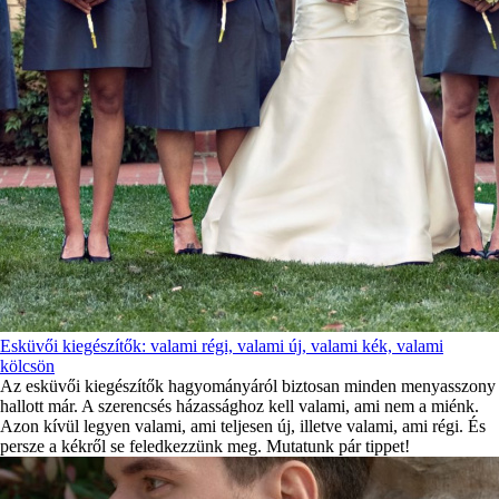
Esküvői kiegészítők: valami régi, valami új, valami kék, valami
kölcsön
Az esküvői kiegészítők hagyományáról biztosan minden menyasszony
hallott már. A szerencsés házassághoz kell valami, ami nem a miénk.
Azon kívül legyen valami, ami teljesen új, illetve valami, ami régi. És
persze a kékről se feledkezzünk meg. Mutatunk pár tippet!