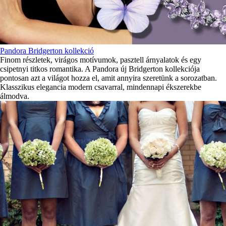
Pandora Bridgerton kollekció
Finom részletek, virágos motívumok, pasztell árnyalatok és egy
csipetnyi titkos romantika. A Pandora új Bridgerton kollekciója
pontosan azt a világot hozza el, amit annyira szeretünk a sorozatban.
Klasszikus elegancia modern csavarral, mindennapi ékszerekbe
álmodva.