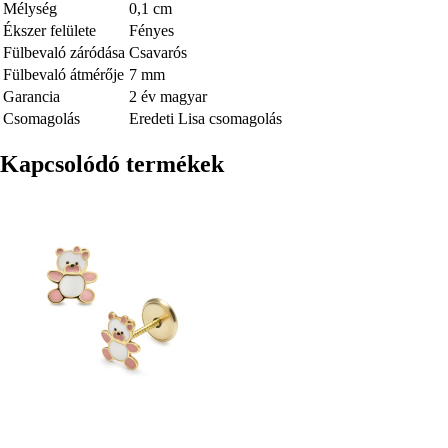
Mélység
0,1 cm
Ékszer felülete
Fényes
Fülbevaló záródása
Csavarós
Fülbevaló átmérője
7 mm
Garancia
2 év magyar
Csomagolás
Eredeti Lisa csomagolás
Kapcsolódó termékek
Kép
Kép