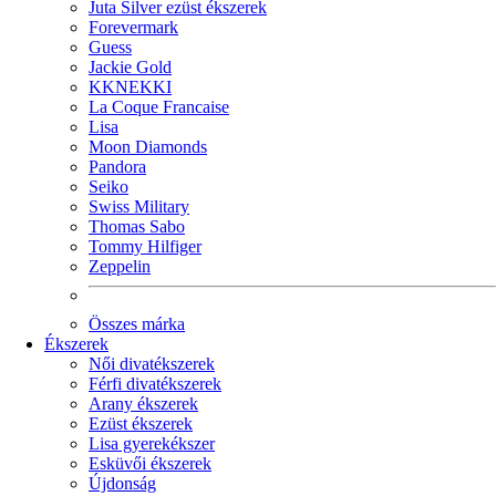
Juta Silver ezüst ékszerek
Forevermark
Guess
Jackie Gold
KKNEKKI
La Coque Francaise
Lisa
Moon Diamonds
Pandora
Seiko
Swiss Military
Thomas Sabo
Tommy Hilfiger
Zeppelin
Összes márka
Ékszerek
Női divatékszerek
Férfi divatékszerek
Arany ékszerek
Ezüst ékszerek
Lisa gyerekékszer
Esküvői ékszerek
Újdonság