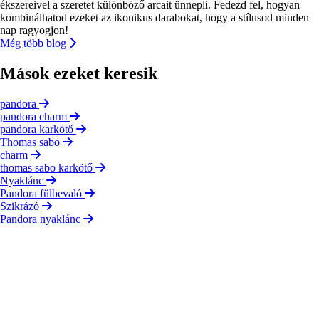
ékszereivel a szeretet különböző arcait ünnepli. Fedezd fel, hogyan
kombinálhatod ezeket az ikonikus darabokat, hogy a stílusod minden
nap ragyogjon!
Még több blog
Mások ezeket keresik
pandora
pandora charm
pandora karkötő
Thomas sabo
charm
thomas sabo karkötő
Nyaklánc
Pandora fülbevaló
Szikrázó
Pandora nyaklánc