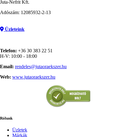
Juta-Nefrit Kft.
Adószám: 12085932-2-13
Üzleteink
Telefon:
+36 30 383 22 51
H-V: 10:00 - 18:00
Email:
rendeles@jutaoraekszer.hu
Web:
www.jutaoraekszer.hu
Rólunk
Üzletek
Márkák