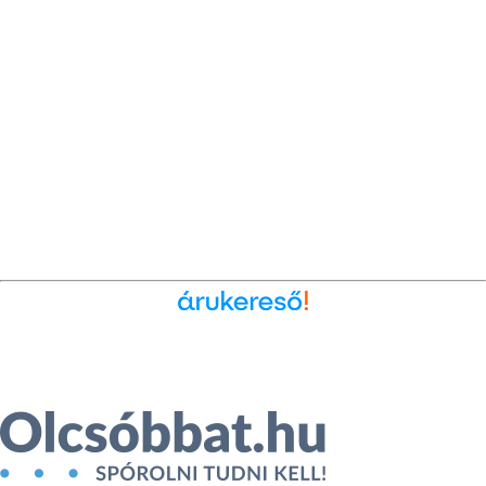
Ékszer az Árukeresőn