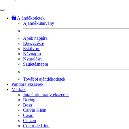
Ajándékötletek
Ajándékutalvány
Fő
navigáció
Apák napjára
Eljegyzésre
Esküvőre
Névnapra
Nyaralásra
Születésnapra
További ajándékötletek
Pandora ékszerek
Márkák
Juta Gold arany ékszerek
Bering
Boss
Calvin Klein
Casio
Citizen
Coeur de Lion