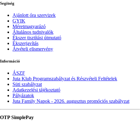
Segítség
Ajánlott óra szervizek
GYIK
Méretmagyarázó
Általános tudnivalók
Ékszer tisztítási útmutató
Ékszerjavítás
Átvételi elismervény
Információ
ÁSZF
Juta Klub Programszabályzat és Részvételi Feltételek
Süti szabályzat
Adatkezelési tájékoztató
Pályázatok
Juta Family Napok - 2026. augusztus promóciós szabályzat
OTP SimplePay