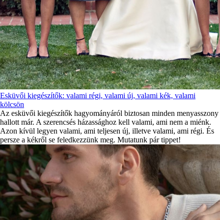
Esküvői kiegészítők: valami régi, valami új, valami kék, valami
kölcsön
Az esküvői kiegészítők hagyományáról biztosan minden menyasszony
hallott már. A szerencsés házassághoz kell valami, ami nem a miénk.
Azon kívül legyen valami, ami teljesen új, illetve valami, ami régi. És
persze a kékről se feledkezzünk meg. Mutatunk pár tippet!