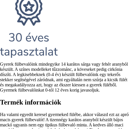
Rövid
Gyerek fülbevalóink mindegyike 14 karátos sárga vagy fehér aranyból
leírás
készült. A színes modelleket tűzzománc, a köveseket pedig cirkónia
díszíti. A legkisebbeknek (0-4 év) készült fülbevalóink egy tekerős
stekker segítségével záródnak, ami egyáltalán nem szúrja a kicsik fülét
és megakadályozza azt, hogy az ékszer kiessen a gyerek füléből.
Gyermek fülbevalóinkat 0-tól 12 éves korig javasoljuk.
Termék információk
Ha valami egyedit keresel gyermeked fülébe, akkor válaszd ezt az apró
macis gyerek fülbevalót! A tizennégy karátos aranyból készült bájos
mackó ugyanis nem egy tipikus fülbevaló minta. A kedves álló maci