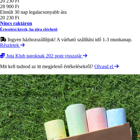
Ár
20 230 Ft
28 900 Ft
Elmúlt 30 nap legalacsonyabb ára
20 230 Ft
Nincs raktáron
Értesítést kérek, ha újra elérhető
Ingyen házhozszállítjuk! A várható szállítási idő 1-3 munkanap.
Részletek
Juta Klub tagoknak 202 pont visszajár
Mit kell tudnod az itt megjelenő értékelésekről?
Olvasd el