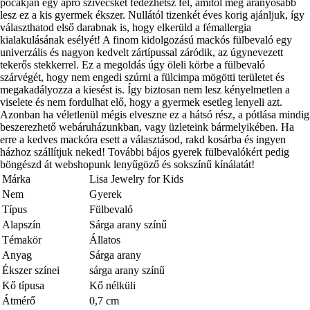
pocakján egy apró szivecskét fedezhetsz fel, amitől még aranyosabb
lesz ez a kis gyermek ékszer. Nullától tizenkét éves korig ajánljuk, így
választhatod első darabnak is, hogy elkerüld a fémallergia
kialakulásának esélyét! A finom kidolgozású mackós fülbevaló egy
univerzális és nagyon kedvelt zártípussal záródik, az úgynevezett
tekerős stekkerrel. Ez a megoldás úgy öleli körbe a fülbevaló
szárvégét, hogy nem engedi szúrni a fülcimpa mögötti területet és
megakadályozza a kiesést is. Így biztosan nem lesz kényelmetlen a
viselete és nem fordulhat elő, hogy a gyermek esetleg lenyeli azt.
Azonban ha véletlenül mégis elveszne ez a hátsó rész, a pótlása mindig
beszerezhető webáruházunkban, vagy üzleteink bármelyikében. Ha
erre a kedves mackóra esett a választásod, rakd kosárba és ingyen
házhoz szállítjuk neked! További bájos gyerek fülbevalókért pedig
böngészd át webshopunk lenyűgöző és sokszínű kínálatát!
Márka
Lisa Jewelry for Kids
Nem
Gyerek
Típus
Fülbevaló
Alapszín
Sárga arany színű
Témakör
Állatos
Anyag
Sárga arany
Ékszer színei
sárga arany színű
Kő típusa
Kő nélküli
Átmérő
0,7 cm