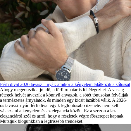
Férfi divat 2026 tavasz – nyár: amikor a kényelem találkozik a stílussal
Ahogy megérkezik a jó idő, a férfi ruhatár is fellélegezhet. A vastag
rétegek helyét átveszik a könnyű anyagok, a sötét tónusokat felváltják
a természetes árnyalatok, és minden egy kicsit lazábbá válik. A 2026-
os tavaszi–nyári férfi divat egyik legfontosabb üzenete: nem kell
választani a kényelem és az elegancia között. Ez a szezon a laza
eleganciáról szól és arról, hogy a részletek végre főszerepet kapnak.
Mutatjuk blogunkban a legfrissebb trendeket!