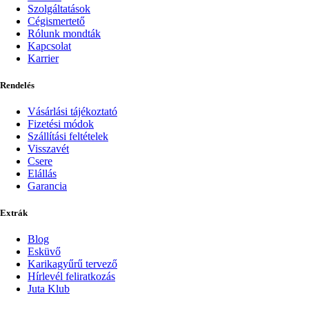
Szolgáltatások
Cégismertető
Rólunk mondták
Kapcsolat
Karrier
Rendelés
Vásárlási tájékoztató
Fizetési módok
Szállítási feltételek
Visszavét
Csere
Elállás
Garancia
Extrák
Blog
Esküvő
Karikagyűrű tervező
Hírlevél feliratkozás
Juta Klub