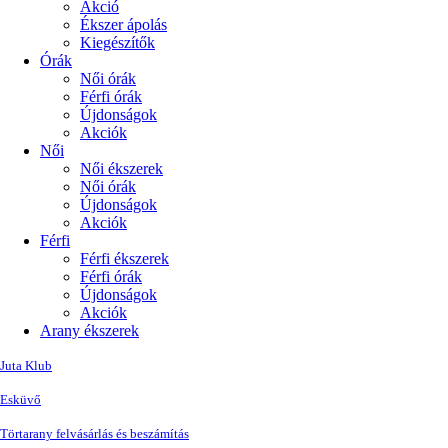
Akció
Ékszer ápolás
Kiegészítők
Órák
Női órák
Férfi órák
Újdonságok
Akciók
Női
Női ékszerek
Női órák
Újdonságok
Akciók
Férfi
Férfi ékszerek
Férfi órák
Újdonságok
Akciók
Arany ékszerek
Juta Klub
Esküvő
Törtarany felvásárlás és beszámítás