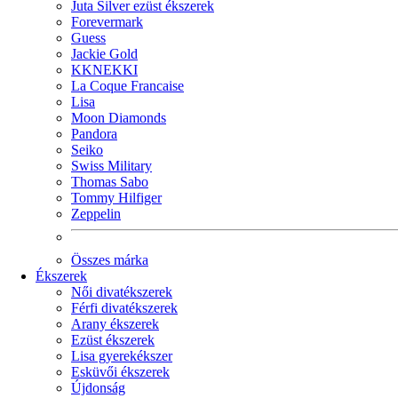
Juta Silver ezüst ékszerek
Forevermark
Guess
Jackie Gold
KKNEKKI
La Coque Francaise
Lisa
Moon Diamonds
Pandora
Seiko
Swiss Military
Thomas Sabo
Tommy Hilfiger
Zeppelin
Összes márka
Ékszerek
Női divatékszerek
Férfi divatékszerek
Arany ékszerek
Ezüst ékszerek
Lisa gyerekékszer
Esküvői ékszerek
Újdonság