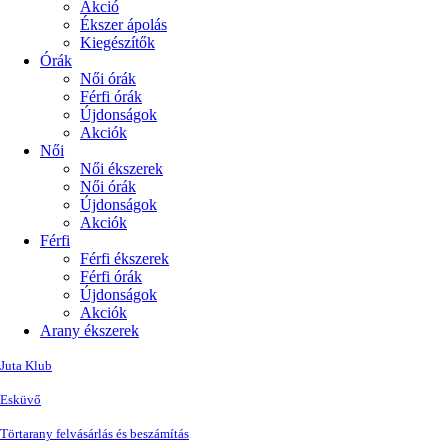
Akció
Ékszer ápolás
Kiegészítők
Órák
Női órák
Férfi órák
Újdonságok
Akciók
Női
Női ékszerek
Női órák
Újdonságok
Akciók
Férfi
Férfi ékszerek
Férfi órák
Újdonságok
Akciók
Arany ékszerek
Juta Klub
Esküvő
Törtarany felvásárlás és beszámítás