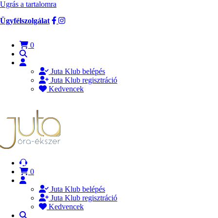
Ugrás a tartalomra
Ügyfélszolgálat
0
Juta Klub belépés
Juta Klub regisztráció
Kedvencek
0
Juta Klub belépés
Juta Klub regisztráció
Kedvencek