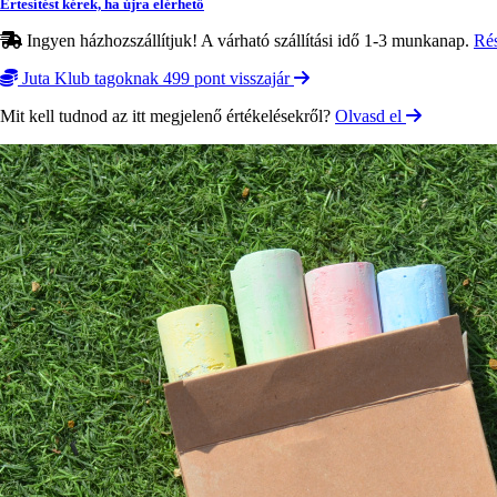
Értesítést kérek, ha újra elérhető
Ingyen házhozszállítjuk! A várható szállítási idő 1-3 munkanap.
Ré
Juta Klub tagoknak 499 pont visszajár
Mit kell tudnod az itt megjelenő értékelésekről?
Olvasd el