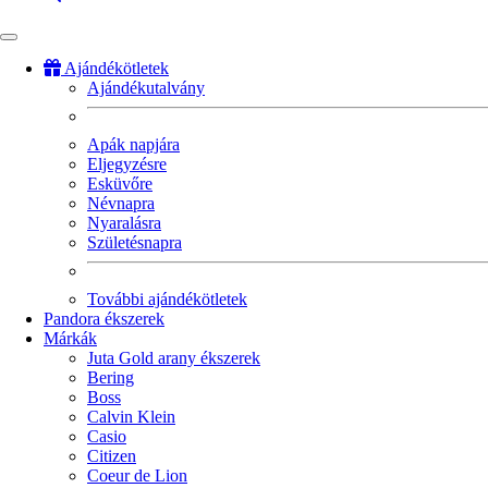
Ajándékötletek
Ajándékutalvány
Fő
navigáció
Apák napjára
Eljegyzésre
Esküvőre
Névnapra
Nyaralásra
Születésnapra
További ajándékötletek
Pandora ékszerek
Márkák
Juta Gold arany ékszerek
Bering
Boss
Calvin Klein
Casio
Citizen
Coeur de Lion