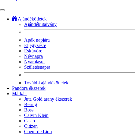
Ajándékötletek
Ajándékutalvány
Fő
navigáció
Apák napjára
Eljegyzésre
Esküvőre
Névnapra
Nyaralásra
Születésnapra
További ajándékötletek
Pandora ékszerek
Márkák
Juta Gold arany ékszerek
Bering
Boss
Calvin Klein
Casio
Citizen
Coeur de Lion