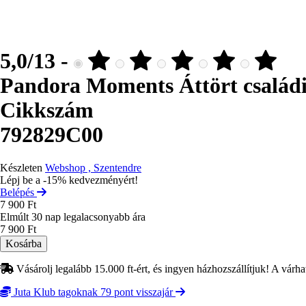
5,0/13 -
Pandora Moments Áttört családi s
Cikkszám
792829C00
Készleten
Webshop , Szentendre
Lépj be a -15% kedvezményért!
Belépés
7 900 Ft
Elmúlt 30 nap legalacsonyabb ára
7 900 Ft
Vásárolj legalább 15.000 ft-ért, és ingyen házhozszállítjuk! A várha
Juta Klub tagoknak 79 pont visszajár