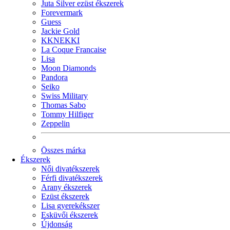
Juta Silver ezüst ékszerek
Forevermark
Guess
Jackie Gold
KKNEKKI
La Coque Francaise
Lisa
Moon Diamonds
Pandora
Seiko
Swiss Military
Thomas Sabo
Tommy Hilfiger
Zeppelin
Összes márka
Ékszerek
Női divatékszerek
Férfi divatékszerek
Arany ékszerek
Ezüst ékszerek
Lisa gyerekékszer
Esküvői ékszerek
Újdonság