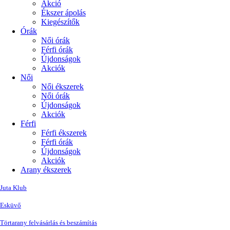
Akció
Ékszer ápolás
Kiegészítők
Órák
Női órák
Férfi órák
Újdonságok
Akciók
Női
Női ékszerek
Női órák
Újdonságok
Akciók
Férfi
Férfi ékszerek
Férfi órák
Újdonságok
Akciók
Arany ékszerek
Juta Klub
Esküvő
Törtarany felvásárlás és beszámítás