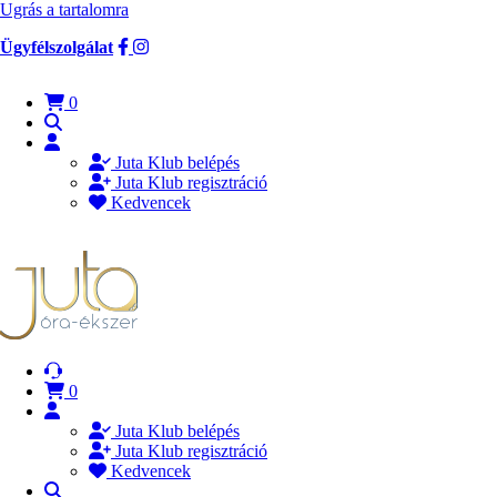
Ugrás a tartalomra
Ügyfélszolgálat
0
Juta Klub belépés
Juta Klub regisztráció
Kedvencek
0
Juta Klub belépés
Juta Klub regisztráció
Kedvencek