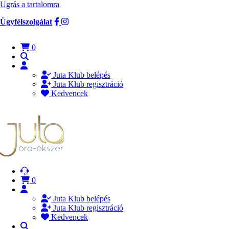
Ugrás a tartalomra
Ügyfélszolgálat
0
Juta Klub belépés
Juta Klub regisztráció
Kedvencek
0
Juta Klub belépés
Juta Klub regisztráció
Kedvencek