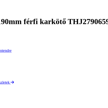
190mm férfi karkötő THJ279065
entendre
szletek