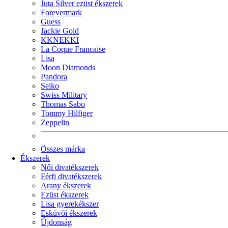
Juta Silver ezüst ékszerek
Forevermark
Guess
Jackie Gold
KKNEKKI
La Coque Francaise
Lisa
Moon Diamonds
Pandora
Seiko
Swiss Military
Thomas Sabo
Tommy Hilfiger
Zeppelin
Összes márka
Ékszerek
Női divatékszerek
Férfi divatékszerek
Arany ékszerek
Ezüst ékszerek
Lisa gyerekékszer
Esküvői ékszerek
Újdonság