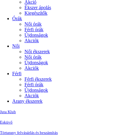
Akció
Ékszer ápolás
Kiegészítők
Órák
Női órák
Férfi órák
Újdonságok
Akciók
Női
Női ékszerek
Női órák
Újdonságok
Akciók
Férfi
Férfi ékszerek
Férfi órák
Újdonságok
Akciók
Arany ékszerek
Juta Klub
Esküvő
Törtarany felvásárlás és beszámítás