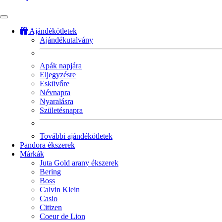
Ajándékötletek
Ajándékutalvány
Fő
navigáció
Apák napjára
Eljegyzésre
Esküvőre
Névnapra
Nyaralásra
Születésnapra
További ajándékötletek
Pandora ékszerek
Márkák
Juta Gold arany ékszerek
Bering
Boss
Calvin Klein
Casio
Citizen
Coeur de Lion