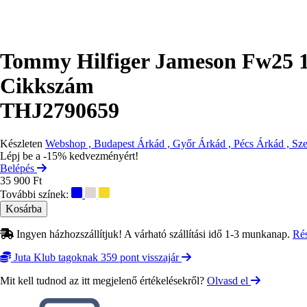
Tommy Hilfiger Jameson Fw25 
Cikkszám
THJ2790659
Készleten
Webshop , Budapest Árkád , Győr Árkád , Pécs Árkád , Sz
Lépj be a -15% kedvezményért!
Belépés
35 900 Ft
További színek:
Ingyen házhozszállítjuk! A várható szállítási idő 1-3 munkanap.
Ré
Juta Klub tagoknak 359 pont visszajár
Mit kell tudnod az itt megjelenő értékelésekről?
Olvasd el