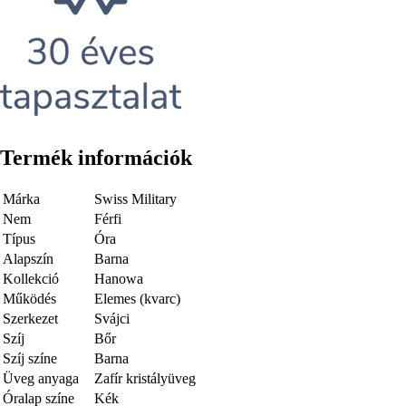
Termék információk
Márka
Swiss Military
Nem
Férfi
Típus
Óra
Alapszín
Barna
Kollekció
Hanowa
Működés
Elemes (kvarc)
Szerkezet
Svájci
Szíj
Bőr
Szíj színe
Barna
Üveg anyaga
Zafír kristályüveg
Óralap színe
Kék