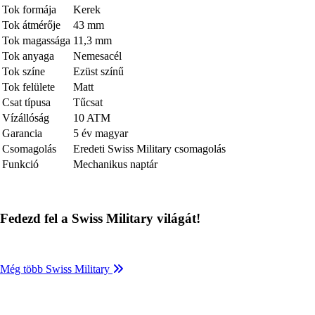
Tok formája
Kerek
Tok átmérője
43 mm
Tok magassága
11,3 mm
Tok anyaga
Nemesacél
Tok színe
Ezüst színű
Tok felülete
Matt
Csat típusa
Tűcsat
Vízállóság
10 ATM
Garancia
5 év magyar
Csomagolás
Eredeti Swiss Military csomagolás
Funkció
Mechanikus naptár
Fedezd fel a Swiss Military világát!
Még több Swiss Military