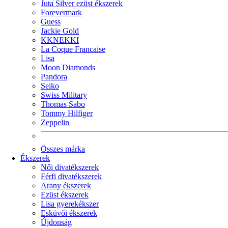
Juta Silver ezüst ékszerek
Forevermark
Guess
Jackie Gold
KKNEKKI
La Coque Francaise
Lisa
Moon Diamonds
Pandora
Seiko
Swiss Military
Thomas Sabo
Tommy Hilfiger
Zeppelin
Összes márka
Ékszerek
Női divatékszerek
Férfi divatékszerek
Arany ékszerek
Ezüst ékszerek
Lisa gyerekékszer
Esküvői ékszerek
Újdonság