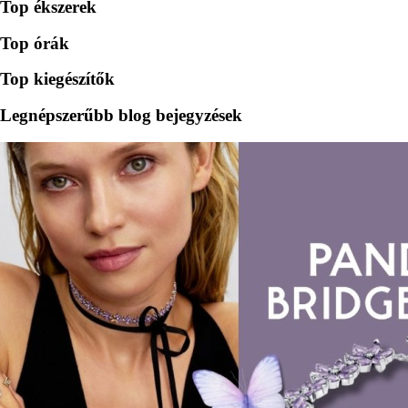
Top ékszerek
Top órák
Top kiegészítők
Legnépszerűbb blog bejegyzések