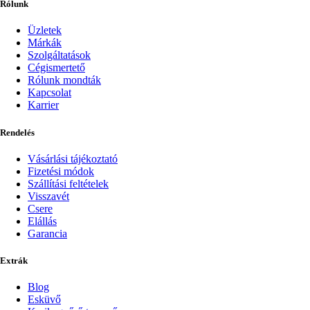
Rólunk
Üzletek
Márkák
Szolgáltatások
Cégismertető
Rólunk mondták
Kapcsolat
Karrier
Rendelés
Vásárlási tájékoztató
Fizetési módok
Szállítási feltételek
Visszavét
Csere
Elállás
Garancia
Extrák
Blog
Esküvő