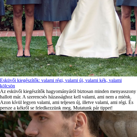
Esküvői kiegészítők: valami régi, valami új, valami kék, valami
kölcsön
Az esküvői kiegészítők hagyományáról biztosan minden menyasszony
hallott már. A szerencsés házassághoz kell valami, ami nem a miénk.
Azon kívül legyen valami, ami teljesen új, illetve valami, ami régi. És
persze a kékről se feledkezzünk meg. Mutatunk pár tippet!