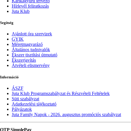
Karikagyűrű tervező
Hírlevél feliratkozás
Juta Klub
Segítség
Ajánlott óra szervizek
GYIK
Méretmagyarázó
Általános tudnivalók
Ékszer tisztítási útmutató
Ékszerjavítás
Átvételi elismervény
Információ
ÁSZF
Juta Klub Programszabályzat és Részvételi Feltételek
Süti szabályzat
Adatkezelési tájékoztató
Pályázatok
Juta Family Napok - 2026. augusztus promóciós szabályzat
OTP SimplePay