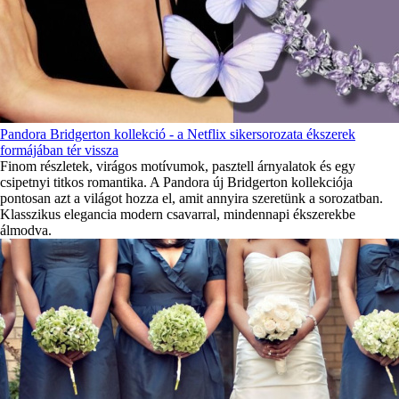
Pandora Bridgerton kollekció - a Netflix sikersorozata ékszerek
formájában tér vissza
Finom részletek, virágos motívumok, pasztell árnyalatok és egy
csipetnyi titkos romantika. A Pandora új Bridgerton kollekciója
pontosan azt a világot hozza el, amit annyira szeretünk a sorozatban.
Klasszikus elegancia modern csavarral, mindennapi ékszerekbe
álmodva.