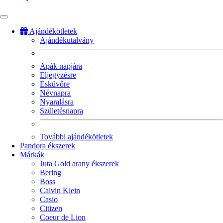
Ajándékötletek
Ajándékutalvány
Fő
navigáció
Apák napjára
Eljegyzésre
Esküvőre
Névnapra
Nyaralásra
Születésnapra
További ajándékötletek
Pandora ékszerek
Márkák
Juta Gold arany ékszerek
Bering
Boss
Calvin Klein
Casio
Citizen
Coeur de Lion