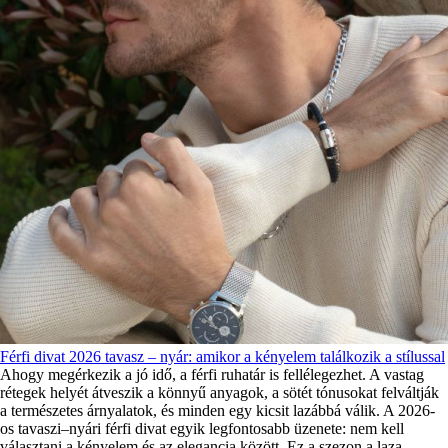
Férfi divat 2026 tavasz – nyár: amikor a kényelem találkozik a stílussal
Ahogy megérkezik a jó idő, a férfi ruhatár is fellélegezhet. A vastag
rétegek helyét átveszik a könnyű anyagok, a sötét tónusokat felváltják
a természetes árnyalatok, és minden egy kicsit lazábbá válik. A 2026-
os tavaszi–nyári férfi divat egyik legfontosabb üzenete: nem kell
választani a kényelem és az elegancia között. Ez a szezon a laza