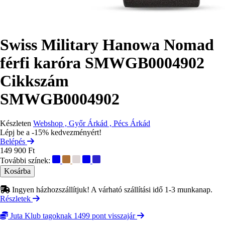
Swiss Military Hanowa Nomad
férfi karóra SMWGB0004902
Cikkszám
SMWGB0004902
Készleten
Webshop , Győr Árkád , Pécs Árkád
Lépj be a -15% kedvezményért!
Belépés
149 900 Ft
További színek:
Ingyen házhozszállítjuk! A várható szállítási idő 1-3 munkanap.
Részletek
Juta Klub tagoknak 1499 pont visszajár