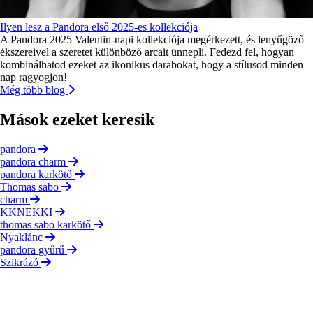
Ilyen lesz a Pandora első 2025-es kollekciója
A Pandora 2025 Valentin-napi kollekciója megérkezett, és lenyűgöző
ékszereivel a szeretet különböző arcait ünnepli. Fedezd fel, hogyan
kombinálhatod ezeket az ikonikus darabokat, hogy a stílusod minden
nap ragyogjon!
Még több blog
Mások ezeket keresik
pandora
pandora charm
pandora karkötő
Thomas sabo
charm
KKNEKKI
thomas sabo karkötő
Nyaklánc
pandora gyűrű
Szikrázó