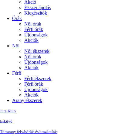
Akció
Ékszer ápolás
Kiegészítők
Órák
Női órák
Férfi órák
Újdonságok
Akciók
Női
Női ékszerek
Női órák
Újdonságok
Akciók
Férfi
Férfi ékszerek
Férfi órák
Újdonságok
Akciók
Arany ékszerek
Juta Klub
Esküvő
Törtarany felvásárlás és beszámítás