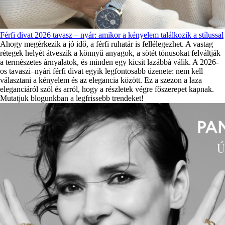
Férfi divat 2026 tavasz – nyár: amikor a kényelem találkozik a stílussal
Ahogy megérkezik a jó idő, a férfi ruhatár is fellélegezhet. A vastag
rétegek helyét átveszik a könnyű anyagok, a sötét tónusokat felváltják
a természetes árnyalatok, és minden egy kicsit lazábbá válik. A 2026-
os tavaszi–nyári férfi divat egyik legfontosabb üzenete: nem kell
választani a kényelem és az elegancia között. Ez a szezon a laza
eleganciáról szól és arról, hogy a részletek végre főszerepet kapnak.
Mutatjuk blogunkban a legfrissebb trendeket!