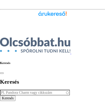
Ékszer az Árukeresőn
Keresés
Keresés