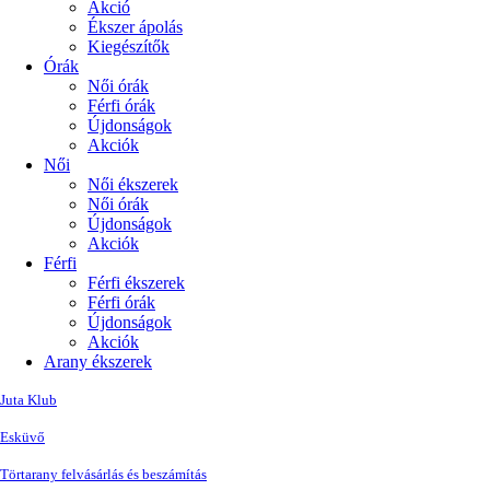
Akció
Ékszer ápolás
Kiegészítők
Órák
Női órák
Férfi órák
Újdonságok
Akciók
Női
Női ékszerek
Női órák
Újdonságok
Akciók
Férfi
Férfi ékszerek
Férfi órák
Újdonságok
Akciók
Arany ékszerek
Juta Klub
Esküvő
Törtarany felvásárlás és beszámítás