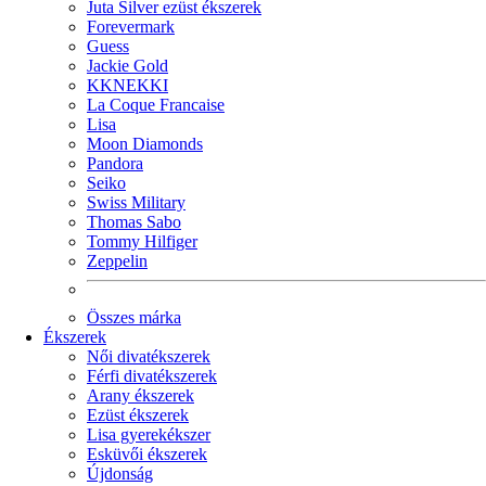
Juta Silver ezüst ékszerek
Forevermark
Guess
Jackie Gold
KKNEKKI
La Coque Francaise
Lisa
Moon Diamonds
Pandora
Seiko
Swiss Military
Thomas Sabo
Tommy Hilfiger
Zeppelin
Összes márka
Ékszerek
Női divatékszerek
Férfi divatékszerek
Arany ékszerek
Ezüst ékszerek
Lisa gyerekékszer
Esküvői ékszerek
Újdonság