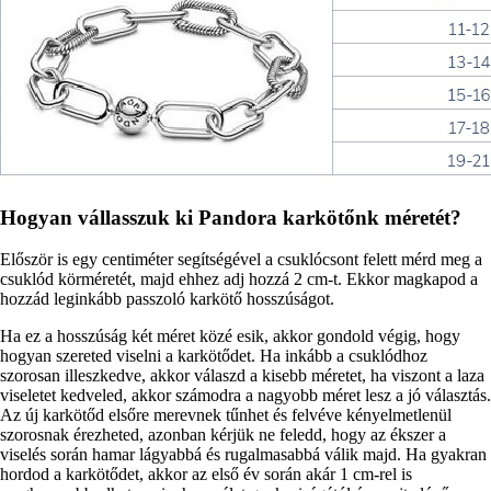
Hogyan vállasszuk ki Pandora karkötőnk méretét?
Először is egy centiméter segítségével a csuklócsont felett mérd meg a
csuklód körméretét, majd ehhez adj hozzá 2 cm-t. Ekkor magkapod a
hozzád leginkább passzoló karkötő hosszúságot.
Ha ez a hosszúság két méret közé esik, akkor gondold végig, hogy
hogyan szereted viselni a karkötődet. Ha inkább a csuklódhoz
szorosan illeszkedve, akkor válaszd a kisebb méretet, ha viszont a laza
viseletet kedveled, akkor számodra a nagyobb méret lesz a jó választás.
Az új karkötőd elsőre merevnek tűnhet és felvéve kényelmetlenül
szorosnak érezheted, azonban kérjük ne feledd, hogy az ékszer a
viselés során hamar lágyabbá és rugalmasabbá válik majd. Ha gyakran
hordod a karkötődet, akkor az első év során akár 1 cm-rel is