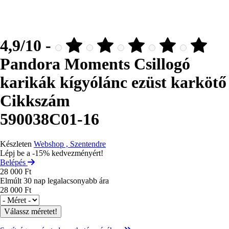
4,9/10 -
Pandora Moments Csillogó
karikák kígyólánc ezüst karkötő
Cikkszám
590038C01-16
Készleten
Webshop , Szentendre
Lépj be a -15% kedvezményért!
Belépés
28 000 Ft
Elmúlt 30 nap legalacsonyabb ára
28 000 Ft
Méret