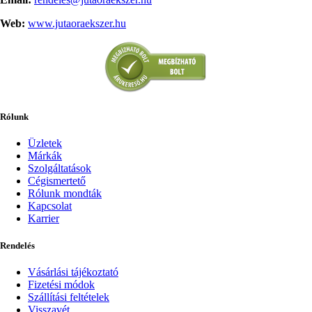
Web:
www.jutaoraekszer.hu
Rólunk
Üzletek
Márkák
Szolgáltatások
Cégismertető
Rólunk mondták
Kapcsolat
Karrier
Rendelés
Vásárlási tájékoztató
Fizetési módok
Szállítási feltételek
Visszavét