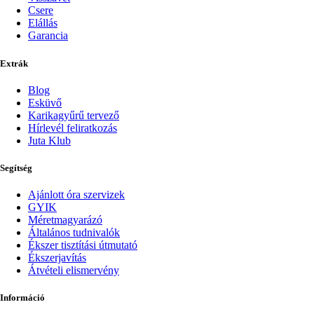
Csere
Elállás
Garancia
Extrák
Blog
Esküvő
Karikagyűrű tervező
Hírlevél feliratkozás
Juta Klub
Segítség
Ajánlott óra szervizek
GYIK
Méretmagyarázó
Általános tudnivalók
Ékszer tisztítási útmutató
Ékszerjavítás
Átvételi elismervény
Információ