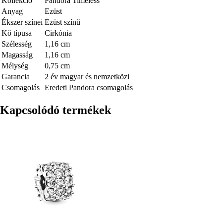
Kollekció
Pandora Timeless
Anyag
Ezüst
Ékszer színei
Ezüst színű
Kő típusa
Cirkónia
Szélesség
1,16 cm
Magasság
1,16 cm
Mélység
0,75 cm
Garancia
2 év magyar és nemzetközi
Csomagolás
Eredeti Pandora csomagolás
Kapcsolódó termékek
Kép