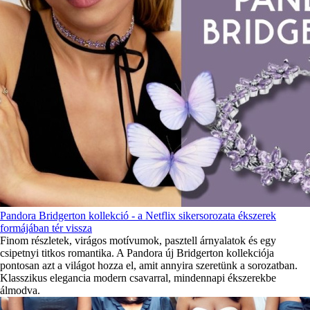
Pandora Bridgerton kollekció - a Netflix sikersorozata ékszerek
formájában tér vissza
Finom részletek, virágos motívumok, pasztell árnyalatok és egy
csipetnyi titkos romantika. A Pandora új Bridgerton kollekciója
pontosan azt a világot hozza el, amit annyira szeretünk a sorozatban.
Klasszikus elegancia modern csavarral, mindennapi ékszerekbe
álmodva.