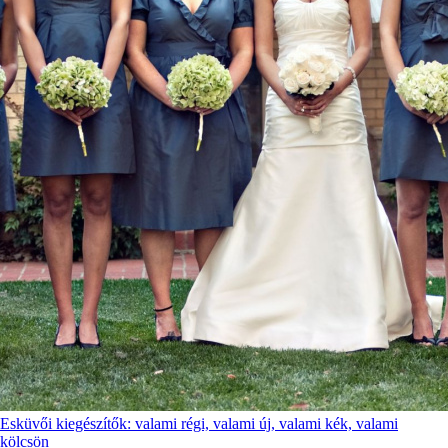
Esküvői kiegészítők: valami régi, valami új, valami kék, valami
kölcsön