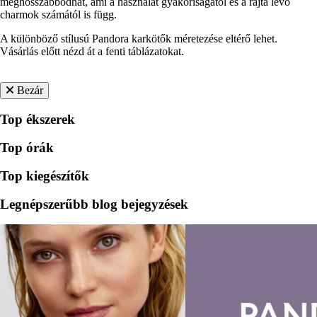
meghosszabbodhat, ami a használat gyakoriságától és a rajta lévő
charmok számától is függ.
A különböző stílusú Pandora karkötők méretezése eltérő lehet.
Vásárlás előtt nézd át a fenti táblázatokat.
Bezár
Top ékszerek
Top órák
Top kiegészítők
Legnépszerűbb blog bejegyzések