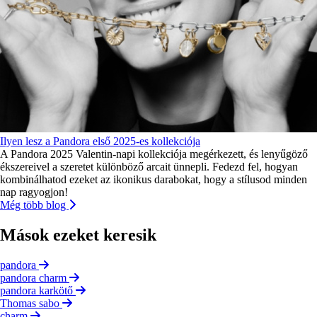
Ilyen lesz a Pandora első 2025-es kollekciója
A Pandora 2025 Valentin-napi kollekciója megérkezett, és lenyűgöző
ékszereivel a szeretet különböző arcait ünnepli. Fedezd fel, hogyan
kombinálhatod ezeket az ikonikus darabokat, hogy a stílusod minden
nap ragyogjon!
Még több blog
Mások ezeket keresik
pandora
pandora charm
pandora karkötő
Thomas sabo
charm