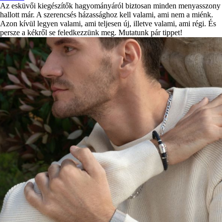
Az esküvői kiegészítők hagyományáról biztosan minden menyasszony
hallott már. A szerencsés házassághoz kell valami, ami nem a miénk.
Azon kívül legyen valami, ami teljesen új, illetve valami, ami régi. És
persze a kékről se feledkezzünk meg. Mutatunk pár tippet!