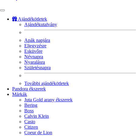
Ajándékötletek
Ajándékutalvány
Fő
navigáció
Apák napjára
Eljegyzésre
Esküvőre
Névnapra
Nyaralásra
Születésnapra
További ajándékötletek
Pandora ékszerek
Márkák
Juta Gold arany ékszerek
Bering
Boss
Calvin Klein
Casio
Citizen
Coeur de Lion