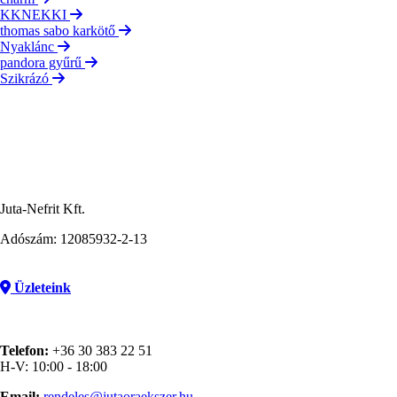
KKNEKKI
thomas sabo karkötő
Nyaklánc
pandora gyűrű
Szikrázó
Juta-Nefrit Kft.
Adószám: 12085932-2-13
Üzleteink
Telefon:
+36 30 383 22 51
H-V: 10:00 - 18:00
Email:
rendeles@jutaoraekszer.hu