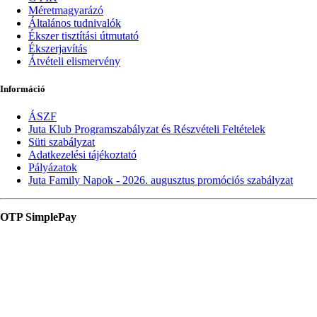
Méretmagyarázó
Általános tudnivalók
Ékszer tisztítási útmutató
Ékszerjavítás
Átvételi elismervény
Információ
ÁSZF
Juta Klub Programszabályzat és Részvételi Feltételek
Süti szabályzat
Adatkezelési tájékoztató
Pályázatok
Juta Family Napok - 2026. augusztus promóciós szabályzat
OTP SimplePay