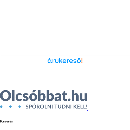
Ékszer az Árukeresőn
Keresés