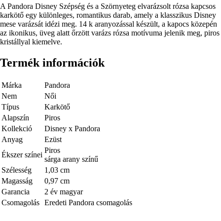
Rövid
A Pandora Disney Szépség és a Szörnyeteg elvarázsolt rózsa kapcsos
leírás
karkötő egy különleges, romantikus darab, amely a klasszikus Disney
mese varázsát idézi meg. 14 k aranyozással készült, a kapocs közepén
az ikonikus, üveg alatt őrzött varázs rózsa motívuma jelenik meg, piros
kristállyal kiemelve.
Termék információk
Márka
Pandora
Nem
Női
Típus
Karkötő
Alapszín
Piros
Kollekció
Disney x Pandora
Anyag
Ezüst
Piros
Ékszer színei
sárga arany színű
Szélesség
1,03 cm
Magasság
0,97 cm
Garancia
2 év magyar
Csomagolás
Eredeti Pandora csomagolás