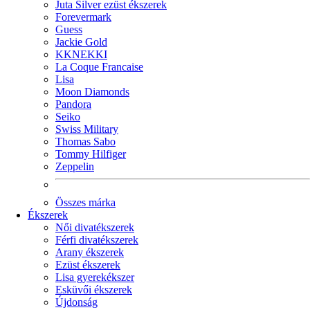
Juta Silver ezüst ékszerek
Forevermark
Guess
Jackie Gold
KKNEKKI
La Coque Francaise
Lisa
Moon Diamonds
Pandora
Seiko
Swiss Military
Thomas Sabo
Tommy Hilfiger
Zeppelin
Összes márka
Ékszerek
Női divatékszerek
Férfi divatékszerek
Arany ékszerek
Ezüst ékszerek
Lisa gyerekékszer
Esküvői ékszerek
Újdonság