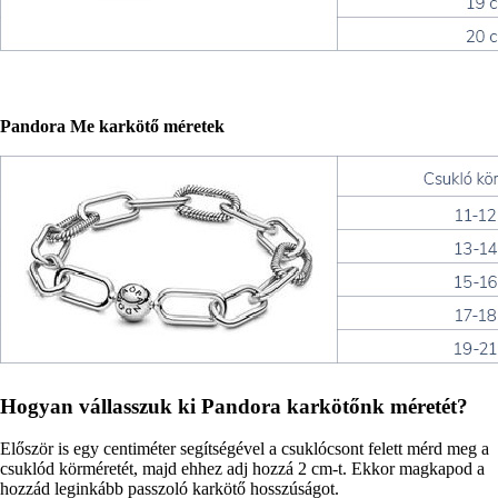
Pandora Me karkötő méretek
Hogyan vállasszuk ki Pandora karkötőnk méretét?
Először is egy centiméter segítségével a csuklócsont felett mérd meg a
csuklód körméretét, majd ehhez adj hozzá 2 cm-t. Ekkor magkapod a
hozzád leginkább passzoló karkötő hosszúságot.