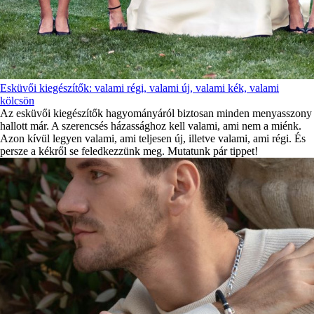
Esküvői kiegészítők: valami régi, valami új, valami kék, valami
kölcsön
Az esküvői kiegészítők hagyományáról biztosan minden menyasszony
hallott már. A szerencsés házassághoz kell valami, ami nem a miénk.
Azon kívül legyen valami, ami teljesen új, illetve valami, ami régi. És
persze a kékről se feledkezzünk meg. Mutatunk pár tippet!