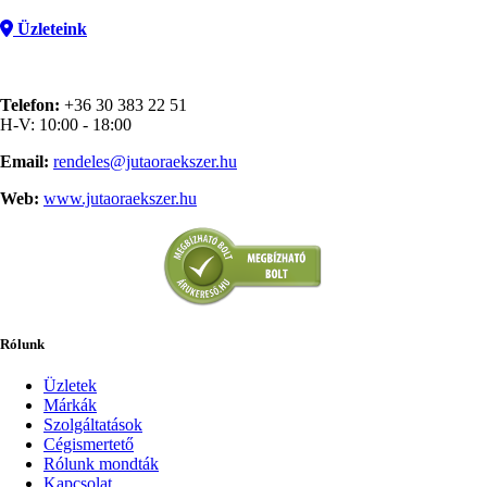
Üzleteink
Telefon:
+36 30 383 22 51
H-V: 10:00 - 18:00
Email:
rendeles@jutaoraekszer.hu
Web:
www.jutaoraekszer.hu
Rólunk
Üzletek
Márkák
Szolgáltatások
Cégismertető
Rólunk mondták
Kapcsolat