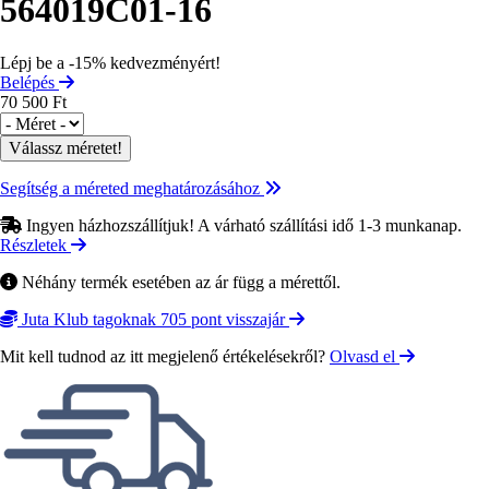
564019C01-16
Lépj be a -15% kedvezményért!
Belépés
70 500 Ft
Méret
Segítség a méreted meghatározásához
Ingyen házhozszállítjuk! A várható szállítási idő 1-3 munkanap.
Részletek
Néhány termék esetében az ár függ a mérettől.
Juta Klub tagoknak 705 pont visszajár
Mit kell tudnod az itt megjelenő értékelésekről?
Olvasd el