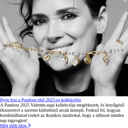
Ilyen lesz a Pandora első 2025-es kollekciója
A Pandora 2025 Valentin-napi kollekciója megérkezett, és lenyűgöző
ékszereivel a szeretet különböző arcait ünnepli. Fedezd fel, hogyan
kombinálhatod ezeket az ikonikus darabokat, hogy a stílusod minden
nap ragyogjon!
Még több blog