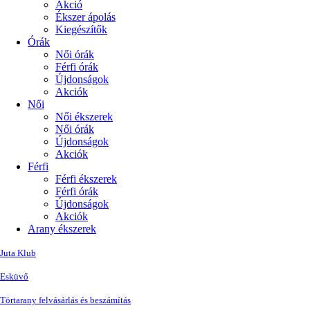
Akció
Ékszer ápolás
Kiegészítők
Órák
Női órák
Férfi órák
Újdonságok
Akciók
Női
Női ékszerek
Női órák
Újdonságok
Akciók
Férfi
Férfi ékszerek
Férfi órák
Újdonságok
Akciók
Arany ékszerek
Juta Klub
Esküvő
Törtarany felvásárlás és beszámítás