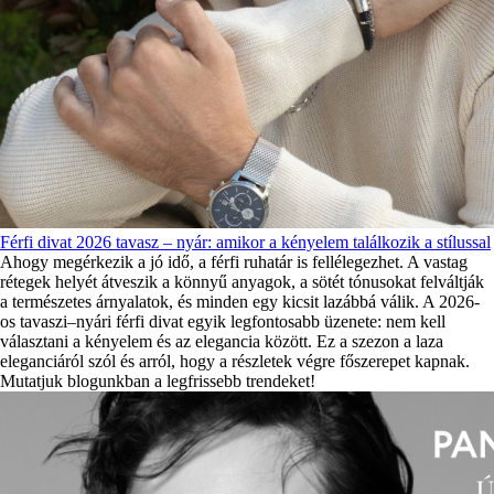
Férfi divat 2026 tavasz – nyár: amikor a kényelem találkozik a stílussal
Ahogy megérkezik a jó idő, a férfi ruhatár is fellélegezhet. A vastag
rétegek helyét átveszik a könnyű anyagok, a sötét tónusokat felváltják
a természetes árnyalatok, és minden egy kicsit lazábbá válik. A 2026-
os tavaszi–nyári férfi divat egyik legfontosabb üzenete: nem kell
választani a kényelem és az elegancia között. Ez a szezon a laza
eleganciáról szól és arról, hogy a részletek végre főszerepet kapnak.
Mutatjuk blogunkban a legfrissebb trendeket!