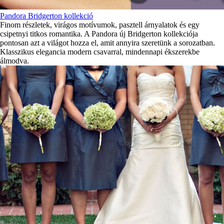
Pandora Bridgerton kollekció
Finom részletek, virágos motívumok, pasztell árnyalatok és egy
csipetnyi titkos romantika. A Pandora új Bridgerton kollekciója
pontosan azt a világot hozza el, amit annyira szeretünk a sorozatban.
Klasszikus elegancia modern csavarral, mindennapi ékszerekbe
álmodva.