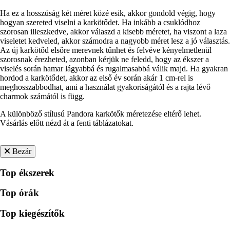
Ha ez a hosszúság két méret közé esik, akkor gondold végig, hogy
hogyan szereted viselni a karkötődet. Ha inkább a csuklódhoz
szorosan illeszkedve, akkor válaszd a kisebb méretet, ha viszont a laza
viseletet kedveled, akkor számodra a nagyobb méret lesz a jó választás.
Az új karkötőd elsőre merevnek tűnhet és felvéve kényelmetlenül
szorosnak érezheted, azonban kérjük ne feledd, hogy az ékszer a
viselés során hamar lágyabbá és rugalmasabbá válik majd. Ha gyakran
hordod a karkötődet, akkor az első év során akár 1 cm-rel is
meghosszabbodhat, ami a használat gyakoriságától és a rajta lévő
charmok számától is függ.
A különböző stílusú Pandora karkötők méretezése eltérő lehet.
Vásárlás előtt nézd át a fenti táblázatokat.
Bezár
Top ékszerek
Top órák
Top kiegészítők