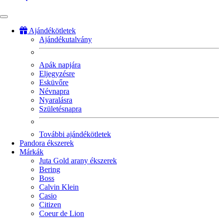
Ajándékötletek
Ajándékutalvány
Fő
navigáció
Apák napjára
Eljegyzésre
Esküvőre
Névnapra
Nyaralásra
Születésnapra
További ajándékötletek
Pandora ékszerek
Márkák
Juta Gold arany ékszerek
Bering
Boss
Calvin Klein
Casio
Citizen
Coeur de Lion