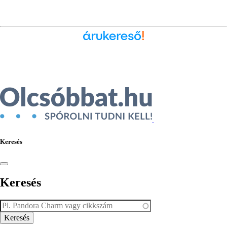
Ékszer az Árukeresőn
Keresés
Keresés