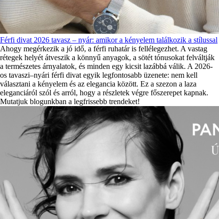
Férfi divat 2026 tavasz – nyár: amikor a kényelem találkozik a stílussal
Ahogy megérkezik a jó idő, a férfi ruhatár is fellélegezhet. A vastag
rétegek helyét átveszik a könnyű anyagok, a sötét tónusokat felváltják
a természetes árnyalatok, és minden egy kicsit lazábbá válik. A 2026-
os tavaszi–nyári férfi divat egyik legfontosabb üzenete: nem kell
választani a kényelem és az elegancia között. Ez a szezon a laza
eleganciáról szól és arról, hogy a részletek végre főszerepet kapnak.
Mutatjuk blogunkban a legfrissebb trendeket!