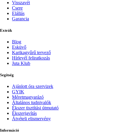
Visszavét
Csere
Elállás
Garancia
Extrák
Blog
Esküvő
Karikagyűrű tervező
Hírlevél feliratkozás
Juta Klub
Segítség
Ajánlott óra szervizek
GYIK
Méretmagyarázó
Általános tudnivalók
Ékszer tisztítási útmutató
Ékszerjavítás
Átvételi elismervény
Információ