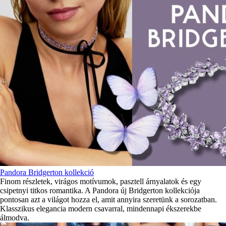
Pandora Bridgerton kollekció
Finom részletek, virágos motívumok, pasztell árnyalatok és egy
csipetnyi titkos romantika. A Pandora új Bridgerton kollekciója
pontosan azt a világot hozza el, amit annyira szeretünk a sorozatban.
Klasszikus elegancia modern csavarral, mindennapi ékszerekbe
álmodva.