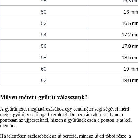
Milyen méretű gyűrűt válasszunk?
A gyűrűméret meghatározásához egy centiméter segítségével mérd
meg a gyűrűt viselő ujjad kerületét. De nem ám akárhol, hanem
pontosan az ujjperceknél, hiszen a gyűrűnek ezen a ponton is át kell
mennie.
Ha jelentősen szélesebbek az ujjperceid, mint az ujjad többi része, a