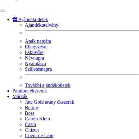
Ajándékötletek
Ajándékutalvány
Fő
navigáció
Apák napjára
Eljegyzésre
Esküvőre
Névnapra
Nyaralásra
Születésnapra
További ajándékötletek
Pandora ékszerek
Márkák
Juta Gold arany ékszerek
Bering
Boss
Calvin Klein
Casio
Citizen
Coeur de Lion