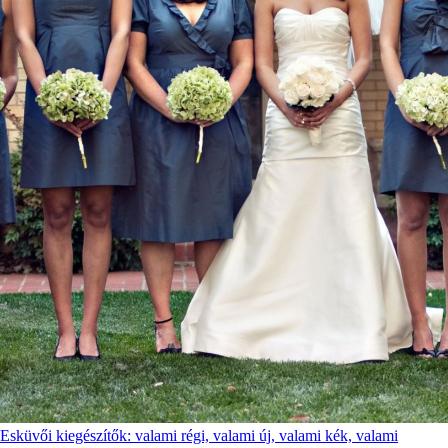
Esküvői kiegészítők: valami régi, valami új, valami kék, valami