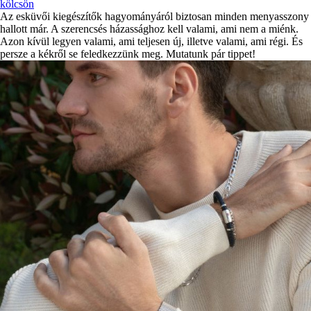
kölcsön
Az esküvői kiegészítők hagyományáról biztosan minden menyasszony
hallott már. A szerencsés házassághoz kell valami, ami nem a miénk.
Azon kívül legyen valami, ami teljesen új, illetve valami, ami régi. És
persze a kékről se feledkezzünk meg. Mutatunk pár tippet!