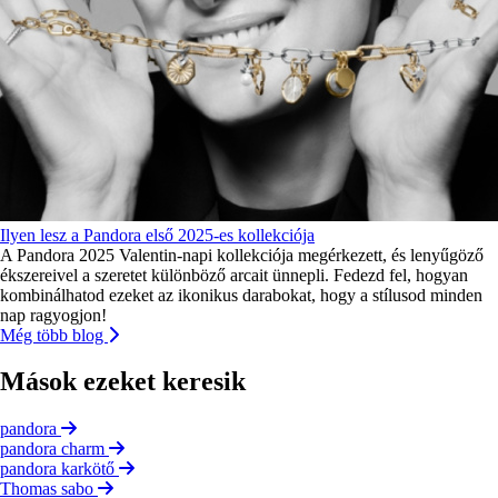
Ilyen lesz a Pandora első 2025-es kollekciója
A Pandora 2025 Valentin-napi kollekciója megérkezett, és lenyűgöző
ékszereivel a szeretet különböző arcait ünnepli. Fedezd fel, hogyan
kombinálhatod ezeket az ikonikus darabokat, hogy a stílusod minden
nap ragyogjon!
Még több blog
Mások ezeket keresik
pandora
pandora charm
pandora karkötő
Thomas sabo