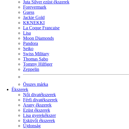
Juta Silver ezüst ékszerek
Forevermark
Guess
Jackie Gold
KKNEKKI
La Coque Francaise
Lisa
Moon Diamonds
Pandora
Seiko
Swiss Military
Thomas Sabo
Tommy Hilfiger
Zeppelin
Összes márka
Ékszerek
Női divatékszerek
Férfi divatékszerek
Arany ékszerek
Ezüst ékszerek
Lisa gyerekékszer
Esküvői ékszerek
Újdonság