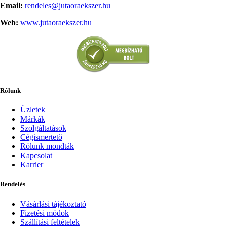
Email:
rendeles@jutaoraekszer.hu
Web:
www.jutaoraekszer.hu
Rólunk
Üzletek
Márkák
Szolgáltatások
Cégismertető
Rólunk mondták
Kapcsolat
Karrier
Rendelés
Vásárlási tájékoztató
Fizetési módok
Szállítási feltételek