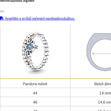
Méretválasztási segédlet
Segédlet a gyűrű méreted meghatározásához