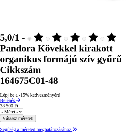
5,0/1 -
Pandora Kövekkel kirakott
organikus formájú szív gyűrű
Cikkszám
164675C01-48
Lépj be a -15% kedvezményért!
Belépés
38 500 Ft
Méret
Segítség a méreted meghatározásához