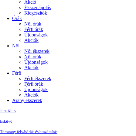
Akció
Ékszer ápolás
Kiegészítők
Órák
Női órák
Férfi órák
Újdonságok
Akciók
Női
Női ékszerek
Női órák
Újdonságok
Akciók
Férfi
Férfi ékszerek
Férfi órák
Újdonságok
Akciók
Arany ékszerek
Juta Klub
Esküvő
Törtarany felvásárlás és beszámítás