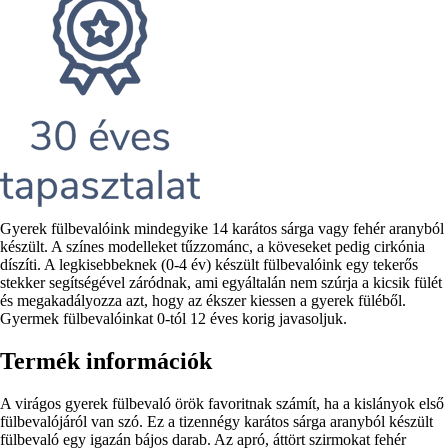
Rövid
Gyerek fülbevalóink mindegyike 14 karátos sárga vagy fehér aranyból
leírás
készült. A színes modelleket tűzzománc, a köveseket pedig cirkónia
díszíti. A legkisebbeknek (0-4 év) készült fülbevalóink egy tekerős
stekker segítségével záródnak, ami egyáltalán nem szúrja a kicsik fülét
és megakadályozza azt, hogy az ékszer kiessen a gyerek füléből.
Gyermek fülbevalóinkat 0-tól 12 éves korig javasoljuk.
Termék információk
A virágos gyerek fülbevaló örök favoritnak számít, ha a kislányok első
fülbevalójáról van szó. Ez a tizennégy karátos sárga aranyból készült
fülbevaló egy igazán bájos darab. Az apró, áttört szirmokat fehér