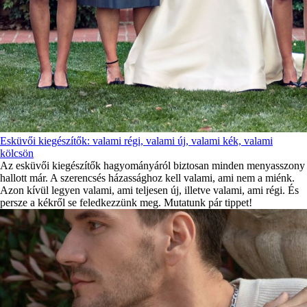
Esküvői kiegészítők: valami régi, valami új, valami kék, valami
kölcsön
Az esküvői kiegészítők hagyományáról biztosan minden menyasszony
hallott már. A szerencsés házassághoz kell valami, ami nem a miénk.
Azon kívül legyen valami, ami teljesen új, illetve valami, ami régi. És
persze a kékről se feledkezzünk meg. Mutatunk pár tippet!