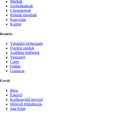
Márkák
Szolgáltatások
Cégismertető
Rólunk mondták
Kapcsolat
Karrier
Rendelés
Vásárlási tájékoztató
Fizetési módok
Szállítási feltételek
Visszavét
Csere
Elállás
Garancia
Extrák
Blog
Esküvő
Karikagyűrű tervező
Hírlevél feliratkozás
Juta Klub