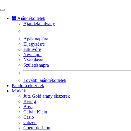
Ajándékötletek
Ajándékutalvány
Fő
navigáció
Apák napjára
Eljegyzésre
Esküvőre
Névnapra
Nyaralásra
Születésnapra
További ajándékötletek
Pandora ékszerek
Márkák
Juta Gold arany ékszerek
Bering
Boss
Calvin Klein
Casio
Citizen
Coeur de Lion