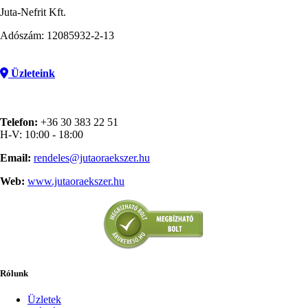
Juta-Nefrit Kft.
Adószám: 12085932-2-13
Üzleteink
Telefon:
+36 30 383 22 51
H-V: 10:00 - 18:00
Email:
rendeles@jutaoraekszer.hu
Web:
www.jutaoraekszer.hu
Rólunk
Üzletek