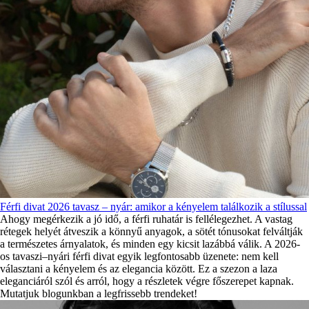
Férfi divat 2026 tavasz – nyár: amikor a kényelem találkozik a stílussal
Ahogy megérkezik a jó idő, a férfi ruhatár is fellélegezhet. A vastag
rétegek helyét átveszik a könnyű anyagok, a sötét tónusokat felváltják
a természetes árnyalatok, és minden egy kicsit lazábbá válik. A 2026-
os tavaszi–nyári férfi divat egyik legfontosabb üzenete: nem kell
választani a kényelem és az elegancia között. Ez a szezon a laza
eleganciáról szól és arról, hogy a részletek végre főszerepet kapnak.
Mutatjuk blogunkban a legfrissebb trendeket!