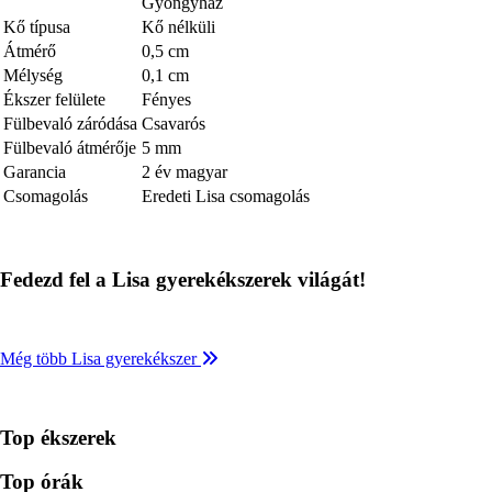
Gyöngyház
Kő típusa
Kő nélküli
Átmérő
0,5 cm
Mélység
0,1 cm
Ékszer felülete
Fényes
Fülbevaló záródása
Csavarós
Fülbevaló átmérője
5 mm
Garancia
2 év magyar
Csomagolás
Eredeti Lisa csomagolás
Fedezd fel a Lisa gyerekékszerek világát!
Még több Lisa gyerekékszer
Top ékszerek
Top órák