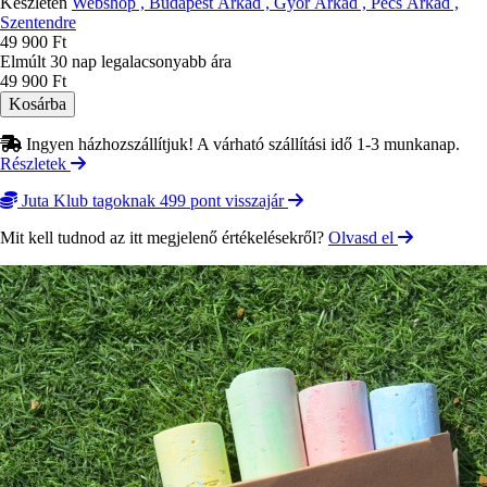
Készleten
Webshop , Budapest Árkád , Győr Árkád , Pécs Árkád ,
Szentendre
49 900 Ft
Elmúlt 30 nap legalacsonyabb ára
49 900 Ft
Ingyen házhozszállítjuk! A várható szállítási idő 1-3 munkanap.
Részletek
Juta Klub tagoknak 499 pont visszajár
Mit kell tudnod az itt megjelenő értékelésekről?
Olvasd el