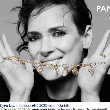
Ilyen lesz a Pandora első 2025-es kollekciója
A Pandora 2025 Valentin-napi kollekciója megérkezett, és lenyűgöző