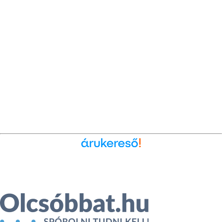
Ékszer az Árukeresőn