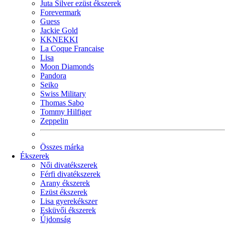
Juta Silver ezüst ékszerek
Forevermark
Guess
Jackie Gold
KKNEKKI
La Coque Francaise
Lisa
Moon Diamonds
Pandora
Seiko
Swiss Military
Thomas Sabo
Tommy Hilfiger
Zeppelin
Összes márka
Ékszerek
Női divatékszerek
Férfi divatékszerek
Arany ékszerek
Ezüst ékszerek
Lisa gyerekékszer
Esküvői ékszerek
Újdonság