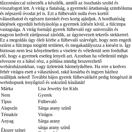
tűzzománccal színezték a készítők, amitől az összhatás szolid és
visszafogott lett. A virág a fiatalság, a gyermeki ártatlanság szimbóluma
és népszerű óvodai jel is. Ezt a fülbevalót nulla éves kortól
választhatod és egészen tizenkét éves korig ajánljuk. A hordhatóság
idejének egyedüli befolyásolója a gyermek ízlésén kívül, a fülcimpa
vastagsága. A virág formájú gyerek fülbevaló egy univerzális és
nagyon kedvelt zártípussal záródik, az úgynevezett tekerős stekkerrel.
Ez a megoldás úgy öleli körbe a fülbevaló szárvégét, hogy nem engedi
szúrni a fülcimpa mögötti területet, és megakadályozza a kiesést is. Így
biztosan nem lesz kényelmetlen a viselete és véletlenül sem fordulhat
elő, hogy a gyermek esetleg lenyeli azt. Azonban ha véletlenül mégis
elveszne ez a hátsó rész, a pótlása mindig beszerezhető
webáruházunkban, vagy üzleteink bármelyikében. Ha erre a kedves
fehér virágra esett a választásod, rakd kosárba és ingyen házhoz
szállítjuk neked! További bájos gyerek fülbevalókért pedig böngészd át
webshopunk lenyűgöző és sokszínű kínálatát!
Márka
Lisa Jewelry for Kids
Nem
Gyerek
Típus
Fülbevaló
Alapszín
Sárga arany színű
Témakör
Virágos
Anyag
Sárga arany
sárga arany színű
Ékszer színei