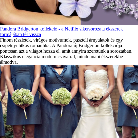
Pandora Bridgerton kollekció - a Netflix sikersorozata ékszerek
formájában tér vissza
Finom részletek, virágos motívumok, pasztell árnyalatok és egy
csipetnyi titkos romantika. A Pandora új Bridgerton kollekciója
pontosan azt a világot hozza el, amit annyira szeretünk a sorozatban.
Klasszikus elegancia modern csavarral, mindennapi ékszerekbe
álmodva.