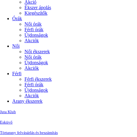
Akció
Ékszer ápolás
Kiegészítők
Órák
Női órák
Férfi órák
Újdonságok
Akciók
Női
Női ékszerek
Női órák
Újdonságok
Akciók
Férfi
Férfi ékszerek
Férfi órák
Újdonságok
Akciók
Arany ékszerek
Juta Klub
Esküvő
Törtarany felvásárlás és beszámítás