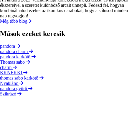
ékszereivel a szeretet különböző arcait ünnepli. Fedezd fel, hogyan
kombinálhatod ezeket az ikonikus darabokat, hogy a stílusod minden
nap ragyogjon!
Még több blog
Mások ezeket keresik
pandora
pandora charm
pandora karkötő
Thomas sabo
charm
KKNEKKI
thomas sabo karkötő
Nyaklánc
pandora gyűrű
Szikrázó