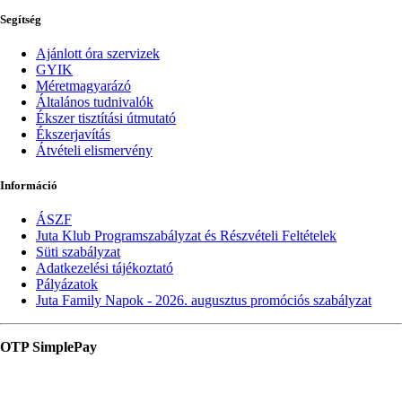
Segítség
Ajánlott óra szervizek
GYIK
Méretmagyarázó
Általános tudnivalók
Ékszer tisztítási útmutató
Ékszerjavítás
Átvételi elismervény
Információ
ÁSZF
Juta Klub Programszabályzat és Részvételi Feltételek
Süti szabályzat
Adatkezelési tájékoztató
Pályázatok
Juta Family Napok - 2026. augusztus promóciós szabályzat
OTP SimplePay