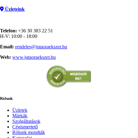
Üzleteink
Telefon:
+36 30 383 22 51
H-V: 10:00 - 18:00
Email:
rendeles@jutaoraekszer.hu
Web:
www.jutaoraekszer.hu
Rólunk
Üzletek
Márkák
Szolgáltatások
Cégismertető
Rólunk mondták
Kapcsolat