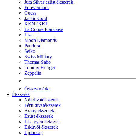
Juta Silver ezüst ékszerek
Forevermark
Guess
Jackie Gold
KKNEKKI
La Coque Francaise
Lisa
Moon Diamonds
Pandora
Seiko
Swiss Military
Thomas Sabo
Tommy Hilfiger
Zeppelin
Összes márka
Ékszerek
Női divatékszerek
Férfi divatékszerek
Arany ékszerek
Ezüst ékszerek
Lisa gyerekékszer
Esküvői ékszerek
Újdonság