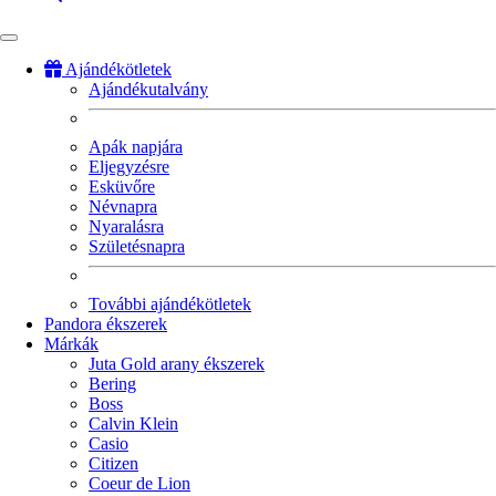
Ajándékötletek
Ajándékutalvány
Fő
navigáció
Apák napjára
Eljegyzésre
Esküvőre
Névnapra
Nyaralásra
Születésnapra
További ajándékötletek
Pandora ékszerek
Márkák
Juta Gold arany ékszerek
Bering
Boss
Calvin Klein
Casio
Citizen
Coeur de Lion