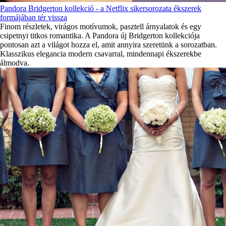
Pandora Bridgerton kollekció - a Netflix sikersorozata ékszerek
formájában tér vissza
Finom részletek, virágos motívumok, pasztell árnyalatok és egy
csipetnyi titkos romantika. A Pandora új Bridgerton kollekciója
pontosan azt a világot hozza el, amit annyira szeretünk a sorozatban.
Klasszikus elegancia modern csavarral, mindennapi ékszerekbe
álmodva.