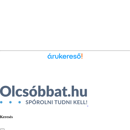
Ékszer az Árukeresőn
Keresés