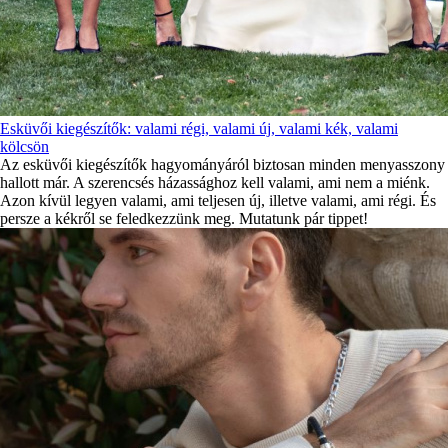
Esküvői kiegészítők: valami régi, valami új, valami kék, valami
kölcsön
Az esküvői kiegészítők hagyományáról biztosan minden menyasszony
hallott már. A szerencsés házassághoz kell valami, ami nem a miénk.
Azon kívül legyen valami, ami teljesen új, illetve valami, ami régi. És
persze a kékről se feledkezzünk meg. Mutatunk pár tippet!