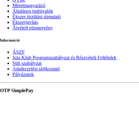
Méretmagyarázó
Általános tudnivalók
Ékszer tisztítási útmutató
Ékszerjavítás
Átvételi elismervény
Információ
ÁSZF
Juta Klub Programszabályzat és Részvételi Feltételek
Süti szabályzat
Adatkezelési tájékoztató
Pályázatok
OTP SimplePay