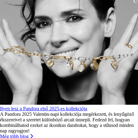
Ilyen lesz a Pandora első 2025-es kollekciója
A Pandora 2025 Valentin-napi kollekciója megérkezett, és lenyűgöző
ékszereivel a szeretet különböző arcait ünnepli. Fedezd fel, hogyan
kombinálhatod ezeket az ikonikus darabokat, hogy a stílusod minden
nap ragyogjon!
Még több blog