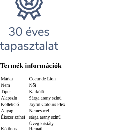
Termék információk
Márka
Coeur de Lion
Nem
Női
Típus
Karkötő
Alapszín
Sárga arany színű
Kollekció
Joyful Colours Flex
Anyag
Nemesacél
Ékszer színei
sárga arany színű
Üveg kristály
Kő típusa
Hematit