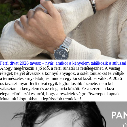
Férfi divat 2026 tavasz – nyár: amikor a kényelem találkozik a stílussal
Ahogy megérkezik a jó idő, a férfi ruhatár is fellélegezhet. A vastag
rétegek helyét átveszik a könnyű anyagok, a sötét tónusokat felváltják
a természetes árnyalatok, és minden egy kicsit lazábbá válik. A 2026-
os tavaszi–nyári férfi divat egyik legfontosabb üzenete: nem kell
választani a kényelem és az elegancia között. Ez a szezon a laza
eleganciáról szól és arról, hogy a részletek végre főszerepet kapnak.
Mutatjuk blogunkban a legfrissebb trendeket!