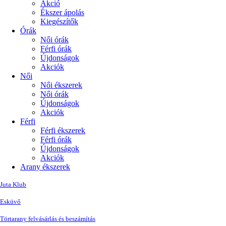
Akció
Ékszer ápolás
Kiegészítők
Órák
Női órák
Férfi órák
Újdonságok
Akciók
Női
Női ékszerek
Női órák
Újdonságok
Akciók
Férfi
Férfi ékszerek
Férfi órák
Újdonságok
Akciók
Arany ékszerek
Juta Klub
Esküvő
Törtarany felvásárlás és beszámítás