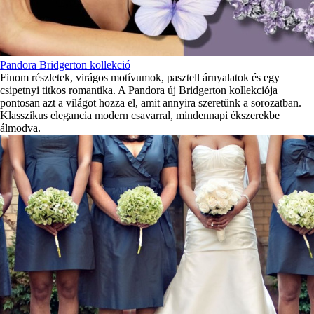
Pandora Bridgerton kollekció
Finom részletek, virágos motívumok, pasztell árnyalatok és egy
csipetnyi titkos romantika. A Pandora új Bridgerton kollekciója
pontosan azt a világot hozza el, amit annyira szeretünk a sorozatban.
Klasszikus elegancia modern csavarral, mindennapi ékszerekbe
álmodva.