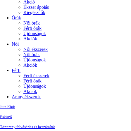
Akció
Ékszer ápolás
Kiegészítők
Órák
Női órák
Férfi órák
Újdonságok
Akciók
Női
Női ékszerek
Női órák
Újdonságok
Akciók
Férfi
Férfi ékszerek
Férfi órák
Újdonságok
Akciók
Arany ékszerek
Juta Klub
Esküvő
Törtarany felvásárlás és beszámítás