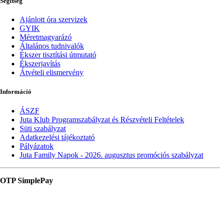
Segítség
Ajánlott óra szervizek
GYIK
Méretmagyarázó
Általános tudnivalók
Ékszer tisztítási útmutató
Ékszerjavítás
Átvételi elismervény
Információ
ÁSZF
Juta Klub Programszabályzat és Részvételi Feltételek
Süti szabályzat
Adatkezelési tájékoztató
Pályázatok
Juta Family Napok - 2026. augusztus promóciós szabályzat
OTP SimplePay