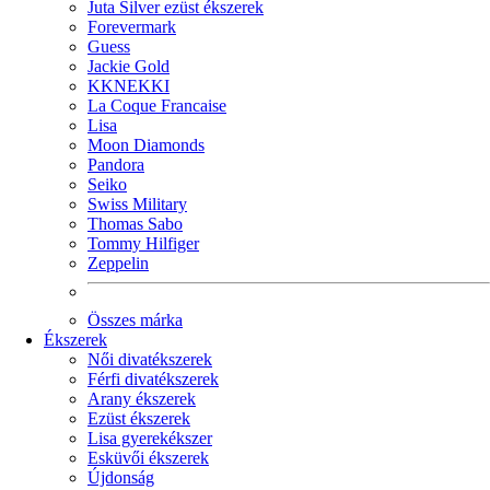
Juta Silver ezüst ékszerek
Forevermark
Guess
Jackie Gold
KKNEKKI
La Coque Francaise
Lisa
Moon Diamonds
Pandora
Seiko
Swiss Military
Thomas Sabo
Tommy Hilfiger
Zeppelin
Összes márka
Ékszerek
Női divatékszerek
Férfi divatékszerek
Arany ékszerek
Ezüst ékszerek
Lisa gyerekékszer
Esküvői ékszerek
Újdonság