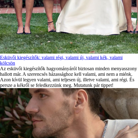
Esküvői kiegészítők: valami régi, valami új, valami kék, valami
kölcsön
Az esküvői kiegészítők hagyományáról biztosan minden menyasszony
hallott már. A szerencsés házassághoz kell valami, ami nem a miénk.
Azon kívül legyen valami, ami teljesen új, illetve valami, ami régi. És
persze a kékről se feledkezzünk meg. Mutatunk pár tippet!