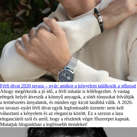
Férfi divat 2026 tavasz – nyár: amikor a kényelem találkozik a stílussal
Ahogy megérkezik a jó idő, a férfi ruhatár is fellélegezhet. A vastag
rétegek helyét átveszik a könnyű anyagok, a sötét tónusokat felváltják
a természetes árnyalatok, és minden egy kicsit lazábbá válik. A 2026-
os tavaszi–nyári férfi divat egyik legfontosabb üzenete: nem kell
választani a kényelem és az elegancia között. Ez a szezon a laza
eleganciáról szól és arról, hogy a részletek végre főszerepet kapnak.
Mutatjuk blogunkban a legfrissebb trendeket!