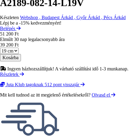
A2189-082-14-L19V
Készleten
Webshop , Budapest Árkád , Győr Árkád , Pécs Árkád
Lépj be a -15% kedvezményért!
Belépés
51 200 Ft
Elmúlt 30 nap legalacsonyabb ára
39 200 Ft
Méret
Ingyen házhozszállítjuk! A várható szállítási idő 1-3 munkanap.
Részletek
Juta Klub tagoknak 512 pont visszajár
Mit kell tudnod az itt megjelenő értékelésekről?
Olvasd el