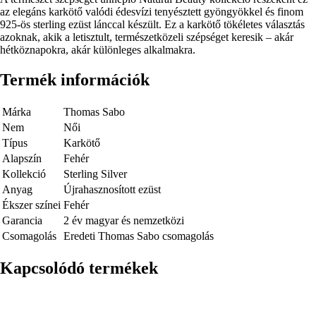
leírás
az elegáns karkötő valódi édesvízi tenyésztett gyöngyökkel és finom
925-ös sterling ezüst lánccal készült. Ez a karkötő tökéletes választás
azoknak, akik a letisztult, természetközeli szépséget keresik – akár
hétköznapokra, akár különleges alkalmakra.
Termék információk
Márka
Thomas Sabo
Nem
Női
Típus
Karkötő
Alapszín
Fehér
Kollekció
Sterling Silver
Anyag
Újrahasznosított ezüst
Ékszer színei
Fehér
Garancia
2 év magyar és nemzetközi
Csomagolás
Eredeti Thomas Sabo csomagolás
Kapcsolódó termékek
Kép