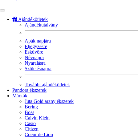
Ajándékötletek
Ajándékutalvány
Fő
navigáció
Apák napjára
Eljegyzésre
Esküvőre
Névnapra
Nyaralásra
Születésnapra
További ajándékötletek
Pandora ékszerek
Márkák
Juta Gold arany ékszerek
Bering
Boss
Calvin Klein
Casio
Citizen
Coeur de Lion