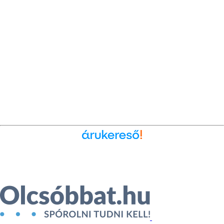
Ékszer az Árukeresőn