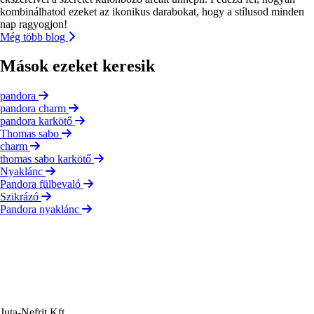
kombinálhatod ezeket az ikonikus darabokat, hogy a stílusod minden
nap ragyogjon!
Még több blog
Mások ezeket keresik
pandora
pandora charm
pandora karkötő
Thomas sabo
charm
thomas sabo karkötő
Nyaklánc
Pandora fülbevaló
Szikrázó
Pandora nyaklánc
Juta-Nefrit Kft.