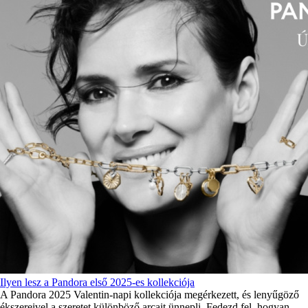
Ilyen lesz a Pandora első 2025-es kollekciója
A Pandora 2025 Valentin-napi kollekciója megérkezett, és lenyűgöző
ékszereivel a szeretet különböző arcait ünnepli. Fedezd fel, hogyan