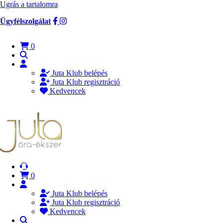
Ugrás a tartalomra
Ügyfélszolgálat
0
Juta Klub belépés
Juta Klub regisztráció
Kedvencek
0
Juta Klub belépés
Juta Klub regisztráció
Kedvencek