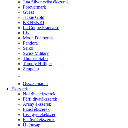
Juta Silver ezüst ékszerek
Forevermark
Guess
Jackie Gold
KKNEKKI
La Coque Francaise
Lisa
Moon Diamonds
Pandora
Seiko
Swiss Military
Thomas Sabo
Tommy Hilfiger
Zeppelin
Összes márka
Ékszerek
Női divatékszerek
Férfi divatékszerek
Arany ékszerek
Ezüst ékszerek
Lisa gyerekékszer
Esküvői ékszerek
Újdonság