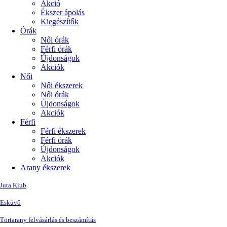
Akció
Ékszer ápolás
Kiegészítők
Órák
Női órák
Férfi órák
Újdonságok
Akciók
Női
Női ékszerek
Női órák
Újdonságok
Akciók
Férfi
Férfi ékszerek
Férfi órák
Újdonságok
Akciók
Arany ékszerek
Juta Klub
Esküvő
Törtarany felvásárlás és beszámítás