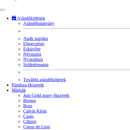
Ajándékötletek
Ajándékutalvány
Fő
navigáció
Apák napjára
Eljegyzésre
Esküvőre
Névnapra
Nyaralásra
Születésnapra
További ajándékötletek
Pandora ékszerek
Márkák
Juta Gold arany ékszerek
Bering
Boss
Calvin Klein
Casio
Citizen
Coeur de Lion