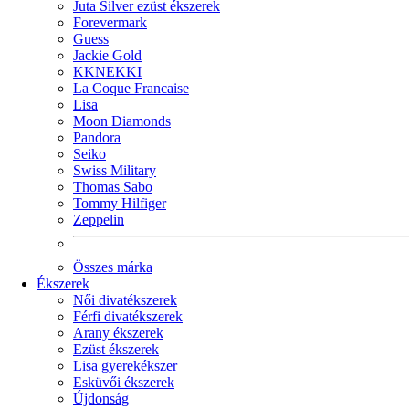
Juta Silver ezüst ékszerek
Forevermark
Guess
Jackie Gold
KKNEKKI
La Coque Francaise
Lisa
Moon Diamonds
Pandora
Seiko
Swiss Military
Thomas Sabo
Tommy Hilfiger
Zeppelin
Összes márka
Ékszerek
Női divatékszerek
Férfi divatékszerek
Arany ékszerek
Ezüst ékszerek
Lisa gyerekékszer
Esküvői ékszerek
Újdonság