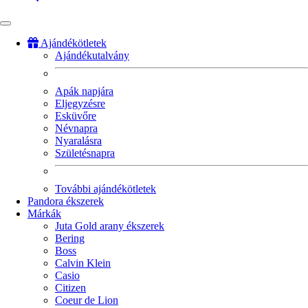
Ajándékötletek
Ajándékutalvány
Fő
navigáció
Apák napjára
Eljegyzésre
Esküvőre
Névnapra
Nyaralásra
Születésnapra
További ajándékötletek
Pandora ékszerek
Márkák
Juta Gold arany ékszerek
Bering
Boss
Calvin Klein
Casio
Citizen
Coeur de Lion