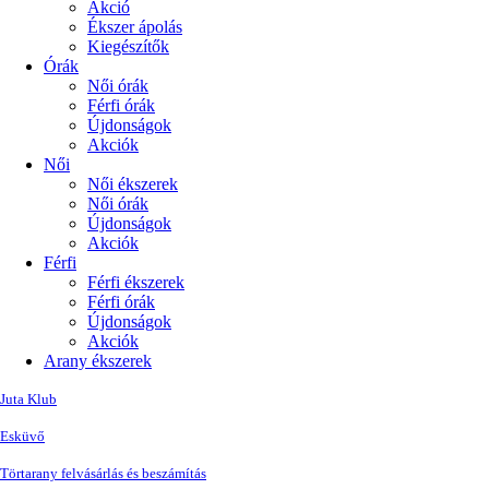
Akció
Ékszer ápolás
Kiegészítők
Órák
Női órák
Férfi órák
Újdonságok
Akciók
Női
Női ékszerek
Női órák
Újdonságok
Akciók
Férfi
Férfi ékszerek
Férfi órák
Újdonságok
Akciók
Arany ékszerek
Juta Klub
Esküvő
Törtarany felvásárlás és beszámítás