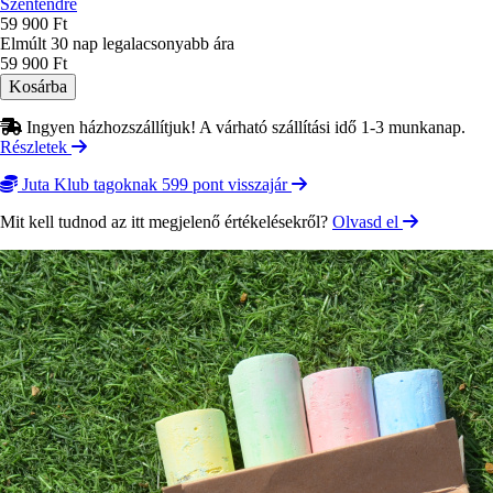
Szentendre
59 900 Ft
Elmúlt 30 nap legalacsonyabb ára
59 900 Ft
Ingyen házhozszállítjuk! A várható szállítási idő 1-3 munkanap.
Részletek
Juta Klub tagoknak 599 pont visszajár
Mit kell tudnod az itt megjelenő értékelésekről?
Olvasd el