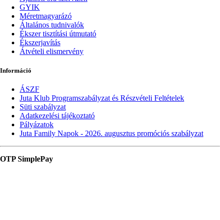
GYIK
Méretmagyarázó
Általános tudnivalók
Ékszer tisztítási útmutató
Ékszerjavítás
Átvételi elismervény
Információ
ÁSZF
Juta Klub Programszabályzat és Részvételi Feltételek
Süti szabályzat
Adatkezelési tájékoztató
Pályázatok
Juta Family Napok - 2026. augusztus promóciós szabályzat
OTP SimplePay