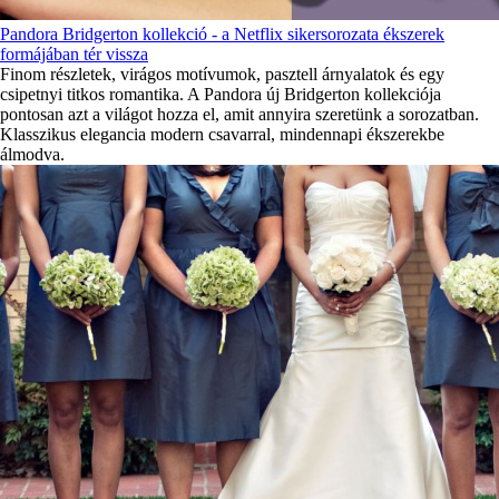
Pandora Bridgerton kollekció - a Netflix sikersorozata ékszerek
formájában tér vissza
Finom részletek, virágos motívumok, pasztell árnyalatok és egy
csipetnyi titkos romantika. A Pandora új Bridgerton kollekciója
pontosan azt a világot hozza el, amit annyira szeretünk a sorozatban.
Klasszikus elegancia modern csavarral, mindennapi ékszerekbe
álmodva.