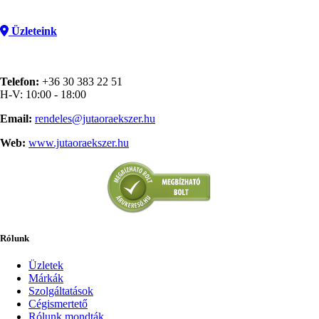
Üzleteink
Telefon:
+36 30 383 22 51
H-V: 10:00 - 18:00
Email:
rendeles@jutaoraekszer.hu
Web:
www.jutaoraekszer.hu
Rólunk
Üzletek
Márkák
Szolgáltatások
Cégismertető
Rólunk mondták