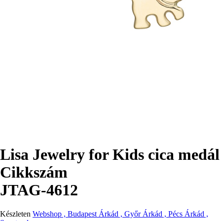
Lisa Jewelry for Kids cica medál
Cikkszám
JTAG-4612
Készleten
Webshop , Budapest Árkád , Győr Árkád , Pécs Árkád ,