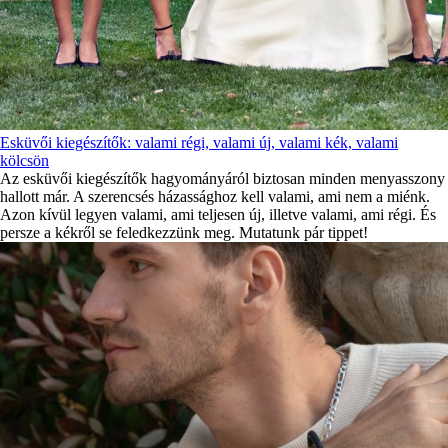
Esküvői kiegészítők: valami régi, valami új, valami kék, valami
kölcsön
Az esküvői kiegészítők hagyományáról biztosan minden menyasszony
hallott már. A szerencsés házassághoz kell valami, ami nem a miénk.
Azon kívül legyen valami, ami teljesen új, illetve valami, ami régi. És
persze a kékről se feledkezzünk meg. Mutatunk pár tippet!