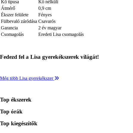
Kő típusa
Kő nélküli
Átmérő
0,9 cm
Ékszer felülete
Fényes
Fülbevaló záródása
Csavarós
Garancia
2 év magyar
Csomagolás
Eredeti Lisa csomagolás
Fedezd fel a Lisa gyerekékszerek világát!
Még több Lisa gyerekékszer
Top ékszerek
Top órák
Top kiegészítők