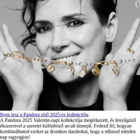
Ilyen lesz a Pandora első 2025-es kollekciója
A Pandora 2025 Valentin-napi kollekciója megérkezett, és lenyűgöző
ékszereivel a szeretet különböző arcait ünnepli. Fedezd fel, hogyan
kombinálhatod ezeket az ikonikus darabokat, hogy a stílusod minden
nap ragyogjon!