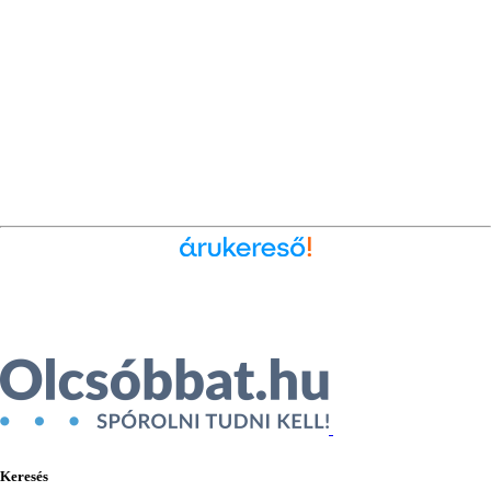
Ékszer az Árukeresőn
Keresés