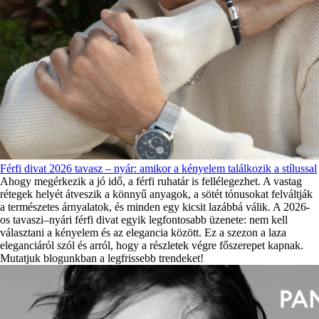
Férfi divat 2026 tavasz – nyár: amikor a kényelem találkozik a stílussal
Ahogy megérkezik a jó idő, a férfi ruhatár is fellélegezhet. A vastag
rétegek helyét átveszik a könnyű anyagok, a sötét tónusokat felváltják
a természetes árnyalatok, és minden egy kicsit lazábbá válik. A 2026-
os tavaszi–nyári férfi divat egyik legfontosabb üzenete: nem kell
választani a kényelem és az elegancia között. Ez a szezon a laza
eleganciáról szól és arról, hogy a részletek végre főszerepet kapnak.
Mutatjuk blogunkban a legfrissebb trendeket!