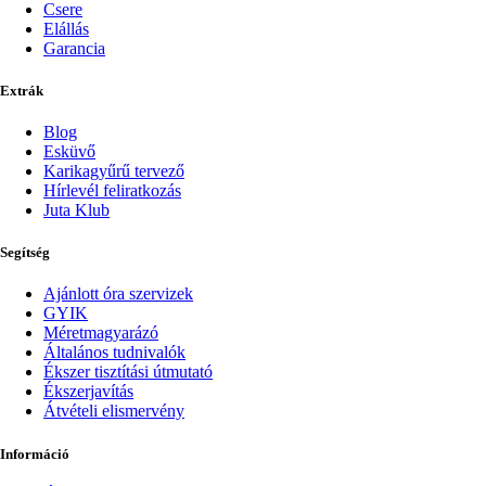
Csere
Elállás
Garancia
Extrák
Blog
Esküvő
Karikagyűrű tervező
Hírlevél feliratkozás
Juta Klub
Segítség
Ajánlott óra szervizek
GYIK
Méretmagyarázó
Általános tudnivalók
Ékszer tisztítási útmutató
Ékszerjavítás
Átvételi elismervény
Információ