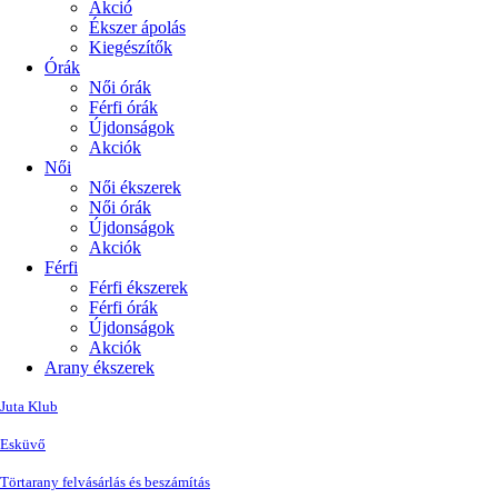
Akció
Ékszer ápolás
Kiegészítők
Órák
Női órák
Férfi órák
Újdonságok
Akciók
Női
Női ékszerek
Női órák
Újdonságok
Akciók
Férfi
Férfi ékszerek
Férfi órák
Újdonságok
Akciók
Arany ékszerek
Juta Klub
Esküvő
Törtarany felvásárlás és beszámítás