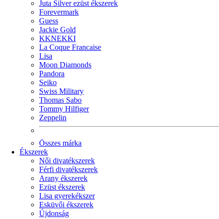
Juta Silver ezüst ékszerek
Forevermark
Guess
Jackie Gold
KKNEKKI
La Coque Francaise
Lisa
Moon Diamonds
Pandora
Seiko
Swiss Military
Thomas Sabo
Tommy Hilfiger
Zeppelin
Összes márka
Ékszerek
Női divatékszerek
Férfi divatékszerek
Arany ékszerek
Ezüst ékszerek
Lisa gyerekékszer
Esküvői ékszerek
Újdonság