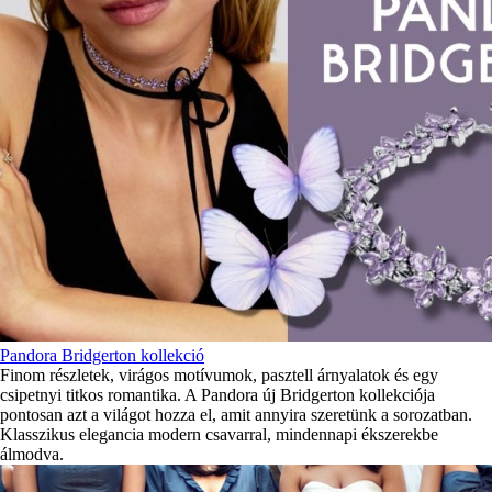
Pandora Bridgerton kollekció
Finom részletek, virágos motívumok, pasztell árnyalatok és egy
csipetnyi titkos romantika. A Pandora új Bridgerton kollekciója
pontosan azt a világot hozza el, amit annyira szeretünk a sorozatban.
Klasszikus elegancia modern csavarral, mindennapi ékszerekbe
álmodva.