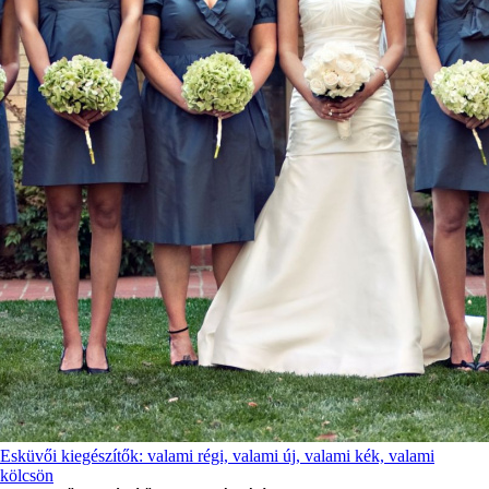
Esküvői kiegészítők: valami régi, valami új, valami kék, valami
kölcsön