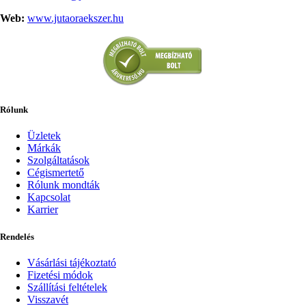
Web:
www.jutaoraekszer.hu
Rólunk
Üzletek
Márkák
Szolgáltatások
Cégismertető
Rólunk mondták
Kapcsolat
Karrier
Rendelés
Vásárlási tájékoztató
Fizetési módok
Szállítási feltételek
Visszavét