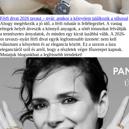
Férfi divat 2026 tavasz – nyár: amikor a kényelem találkozik a stílussal
Ahogy megérkezik a jó idő, a férfi ruhatár is fellélegezhet. A vastag
rétegek helyét átveszik a könnyű anyagok, a sötét tónusokat felváltják
a természetes árnyalatok, és minden egy kicsit lazábbá válik. A 2026-
os tavaszi–nyári férfi divat egyik legfontosabb üzenete: nem kell
választani a kényelem és az elegancia között. Ez a szezon a laza
eleganciáról szól és arról, hogy a részletek végre főszerepet kapnak.
Mutatjuk blogunkban a legfrissebb trendeket!