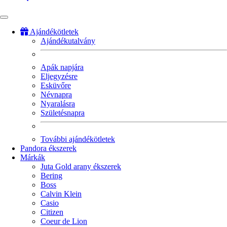
Ajándékötletek
Ajándékutalvány
Fő
navigáció
Apák napjára
Eljegyzésre
Esküvőre
Névnapra
Nyaralásra
Születésnapra
További ajándékötletek
Pandora ékszerek
Márkák
Juta Gold arany ékszerek
Bering
Boss
Calvin Klein
Casio
Citizen
Coeur de Lion