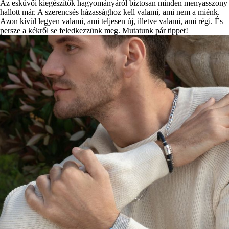
Az esküvői kiegészítők hagyományáról biztosan minden menyasszony
hallott már. A szerencsés házassághoz kell valami, ami nem a miénk.
Azon kívül legyen valami, ami teljesen új, illetve valami, ami régi. És
persze a kékről se feledkezzünk meg. Mutatunk pár tippet!