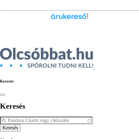
Ékszer az Árukeresőn
Keresés
Keresés