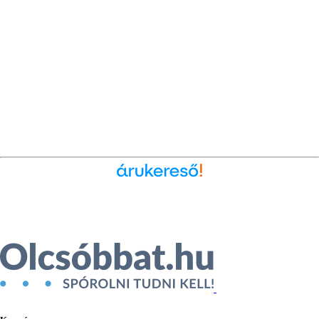
Ékszer az Árukeresőn