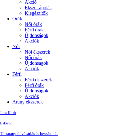
Akció
Ékszer ápolás
Kiegészítők
Órák
Női órák
Férfi órák
Újdonságok
Akciók
Női
Női ékszerek
Női órák
Újdonságok
Akciók
Férfi
Férfi ékszerek
Férfi órák
Újdonságok
Akciók
Arany ékszerek
Juta Klub
Esküvő
Törtarany felvásárlás és beszámítás