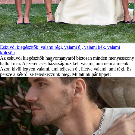
Esküvői kiegészítők: valami régi, valami új, valami kék, valami
kölcsön
Az esküvői kiegészítők hagyományáról biztosan minden menyasszony
hallott már. A szerencsés házassághoz kell valami, ami nem a miénk.
Azon kívül legyen valami, ami teljesen új, illetve valami, ami régi. És
persze a kékről se feledkezzünk meg. Mutatunk pár tippet!