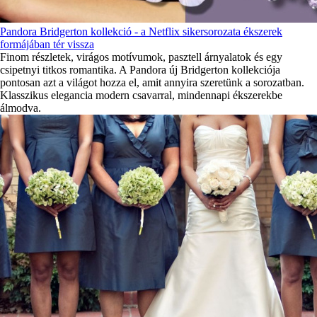
Pandora Bridgerton kollekció - a Netflix sikersorozata ékszerek
formájában tér vissza
Finom részletek, virágos motívumok, pasztell árnyalatok és egy
csipetnyi titkos romantika. A Pandora új Bridgerton kollekciója
pontosan azt a világot hozza el, amit annyira szeretünk a sorozatban.
Klasszikus elegancia modern csavarral, mindennapi ékszerekbe
álmodva.