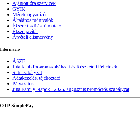
Ajánlott óra szervizek
GYIK
Méretmagyarázó
Általános tudnivalók
Ékszer tisztítási útmutató
Ékszerjavítás
Átvételi elismervény
Információ
ÁSZF
Juta Klub Programszabályzat és Részvételi Feltételek
Süti szabályzat
Adatkezelési tájékoztató
Pályázatok
Juta Family Napok - 2026. augusztus promóciós szabályzat
OTP SimplePay