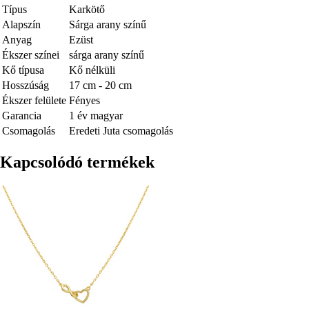
Típus
Karkötő
Alapszín
Sárga arany színű
Anyag
Ezüst
Ékszer színei
sárga arany színű
Kő típusa
Kő nélküli
Hosszúság
17 cm - 20 cm
Ékszer felülete
Fényes
Garancia
1 év magyar
Csomagolás
Eredeti Juta csomagolás
Kapcsolódó termékek
Kép