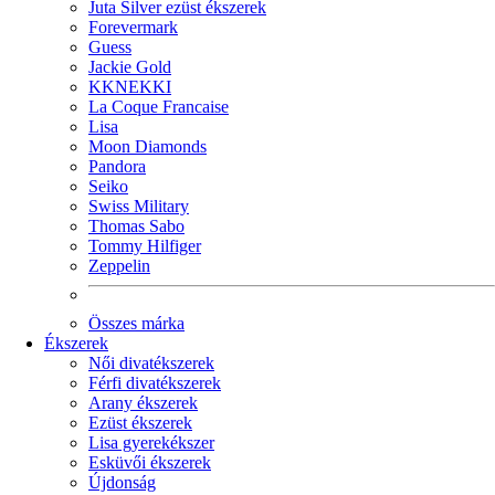
Juta Silver ezüst ékszerek
Forevermark
Guess
Jackie Gold
KKNEKKI
La Coque Francaise
Lisa
Moon Diamonds
Pandora
Seiko
Swiss Military
Thomas Sabo
Tommy Hilfiger
Zeppelin
Összes márka
Ékszerek
Női divatékszerek
Férfi divatékszerek
Arany ékszerek
Ezüst ékszerek
Lisa gyerekékszer
Esküvői ékszerek
Újdonság