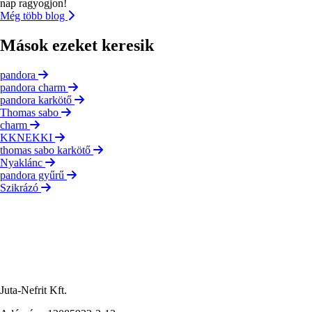
nap ragyogjon!
Még több blog
Mások ezeket keresik
pandora
pandora charm
pandora karkötő
Thomas sabo
charm
KKNEKKI
thomas sabo karkötő
Nyaklánc
pandora gyűrű
Szikrázó
Juta-Nefrit Kft.