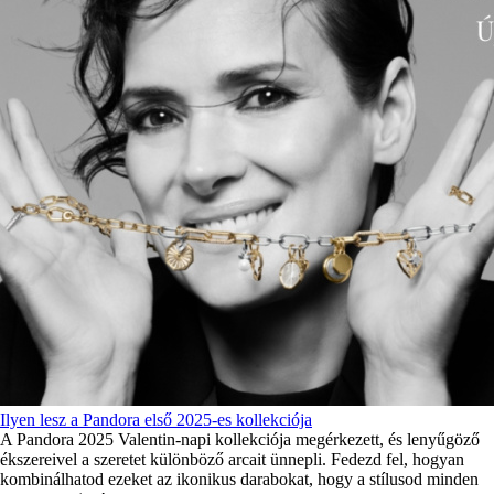
Ilyen lesz a Pandora első 2025-es kollekciója
A Pandora 2025 Valentin-napi kollekciója megérkezett, és lenyűgöző
ékszereivel a szeretet különböző arcait ünnepli. Fedezd fel, hogyan
kombinálhatod ezeket az ikonikus darabokat, hogy a stílusod minden