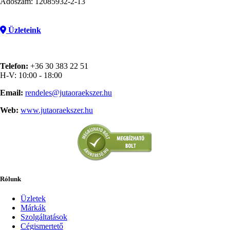
Adószám: 12085932-2-13
Üzleteink
Telefon:
+36 30 383 22 51
H-V: 10:00 - 18:00
Email:
rendeles@jutaoraekszer.hu
Web:
www.jutaoraekszer.hu
Rólunk
Üzletek
Márkák
Szolgáltatások
Cégismertető