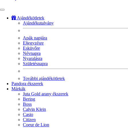
Ajándékötletek
Ajándékutalvány
Fő
navigáció
Apák napjára
Eljegyzésre
Esküvőre
Névnapra
Nyaralásra
Születésnapra
További ajándékötletek
Pandora ékszerek
Márkák
Juta Gold arany ékszerek
Bering
Boss
Calvin Klein
Casio
Citizen
Coeur de Lion