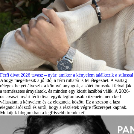
Férfi divat 2026 tavasz – nyár: amikor a kényelem találkozik a stílussal
Ahogy megérkezik a jó idő, a férfi ruhatár is fellélegezhet. A vastag
rétegek helyét átveszik a könnyű anyagok, a sötét tónusokat felváltják
a természetes árnyalatok, és minden egy kicsit lazábbá válik. A 2026-
os tavaszi–nyári férfi divat egyik legfontosabb üzenete: nem kell
választani a kényelem és az elegancia között. Ez a szezon a laza
eleganciáról szól és arról, hogy a részletek végre főszerepet kapnak.
Mutatjuk blogunkban a legfrissebb trendeket!