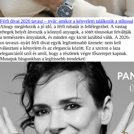
Férfi divat 2026 tavasz – nyár: amikor a kényelem találkozik a stílussal
Ahogy megérkezik a jó idő, a férfi ruhatár is fellélegezhet. A vastag
rétegek helyét átveszik a könnyű anyagok, a sötét tónusokat felváltják
a természetes árnyalatok, és minden egy kicsit lazábbá válik. A 2026-
os tavaszi–nyári férfi divat egyik legfontosabb üzenete: nem kell
választani a kényelem és az elegancia között. Ez a szezon a laza
eleganciáról szól és arról, hogy a részletek végre főszerepet kapnak.
Mutatjuk blogunkban a legfrissebb trendeket!