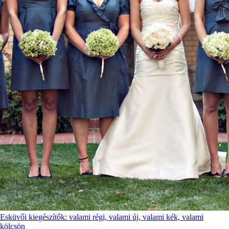
Esküvői kiegészítők: valami régi, valami új, valami kék, valami
kölcsön