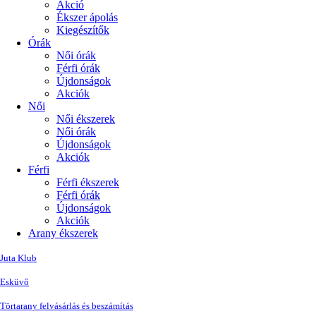
Akció
Ékszer ápolás
Kiegészítők
Órák
Női órák
Férfi órák
Újdonságok
Akciók
Női
Női ékszerek
Női órák
Újdonságok
Akciók
Férfi
Férfi ékszerek
Férfi órák
Újdonságok
Akciók
Arany ékszerek
Juta Klub
Esküvő
Törtarany felvásárlás és beszámítás