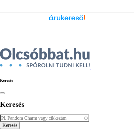
Ékszer az Árukeresőn
Keresés
Keresés