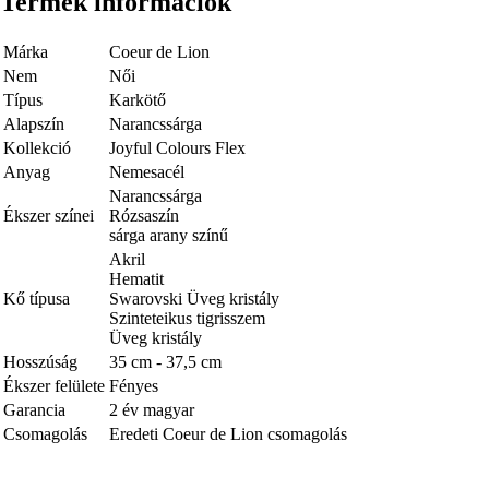
Termék információk
Márka
Coeur de Lion
Nem
Női
Típus
Karkötő
Alapszín
Narancssárga
Kollekció
Joyful Colours Flex
Anyag
Nemesacél
Narancssárga
Ékszer színei
Rózsaszín
sárga arany színű
Akril
Hematit
Kő típusa
Swarovski Üveg kristály
Szinteteikus tigrisszem
Üveg kristály
Hosszúság
35 cm - 37,5 cm
Ékszer felülete
Fényes
Garancia
2 év magyar
Csomagolás
Eredeti Coeur de Lion csomagolás