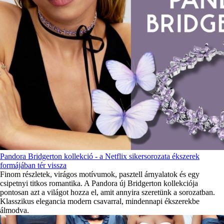
Pandora Bridgerton kollekció - a Netflix sikersorozata ékszerek
formájában tér vissza
Finom részletek, virágos motívumok, pasztell árnyalatok és egy
csipetnyi titkos romantika. A Pandora új Bridgerton kollekciója
pontosan azt a világot hozza el, amit annyira szeretünk a sorozatban.
Klasszikus elegancia modern csavarral, mindennapi ékszerekbe
álmodva.