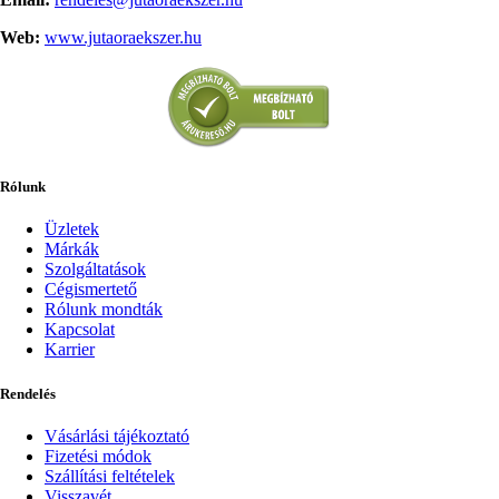
Web:
www.jutaoraekszer.hu
Rólunk
Üzletek
Márkák
Szolgáltatások
Cégismertető
Rólunk mondták
Kapcsolat
Karrier
Rendelés
Vásárlási tájékoztató
Fizetési módok
Szállítási feltételek
Visszavét