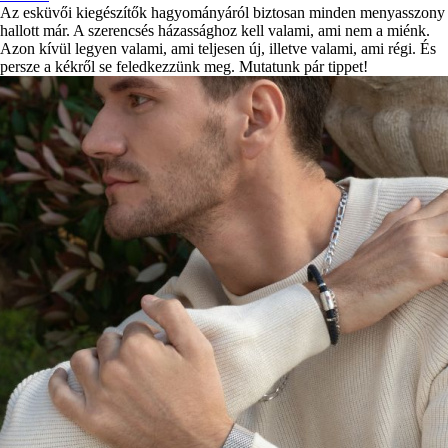
Az esküvői kiegészítők hagyományáról biztosan minden menyasszony
hallott már. A szerencsés házassághoz kell valami, ami nem a miénk.
Azon kívül legyen valami, ami teljesen új, illetve valami, ami régi. És
persze a kékről se feledkezzünk meg. Mutatunk pár tippet!