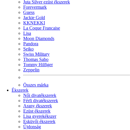
Juta Silver ezüst ékszerek
Forevermark
Guess
Jackie Gold
KKNEKKI
La Coque Francaise
Lisa
Moon Diamonds
Pandora
Seiko
Swiss Military
Thomas Sabo
Tommy Hilfiger
Zeppelin
Összes márka
Ékszerek
Női divatékszerek
Férfi divatékszerek
Arany ékszerek
Ezüst ékszerek
Lisa gyerekékszer
Esküvői ékszerek
Újdonság