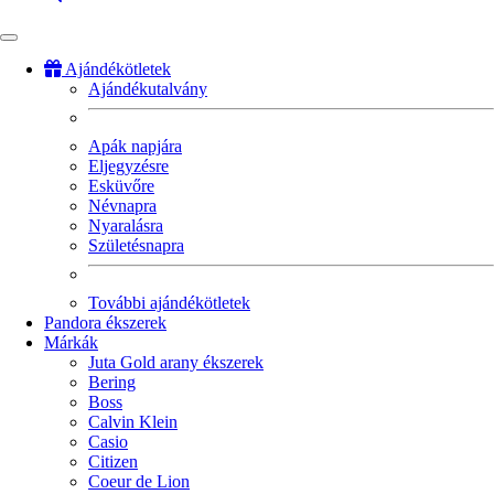
Ajándékötletek
Ajándékutalvány
Fő
navigáció
Apák napjára
Eljegyzésre
Esküvőre
Névnapra
Nyaralásra
Születésnapra
További ajándékötletek
Pandora ékszerek
Márkák
Juta Gold arany ékszerek
Bering
Boss
Calvin Klein
Casio
Citizen
Coeur de Lion