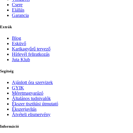
Csere
Elállás
Garancia
Extrák
Blog
Esküvő
Karikagyűrű tervező
Hírlevél feliratkozás
Juta Klub
Segítség
Ajánlott óra szervizek
GYIK
Méretmagyarázó
Általános tudnivalók
Ékszer tisztítási útmutató
Ékszerjavítás
Átvételi elismervény
Információ