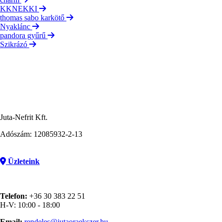
KKNEKKI
thomas sabo karkötő
Nyaklánc
pandora gyűrű
Szikrázó
Juta-Nefrit Kft.
Adószám: 12085932-2-13
Üzleteink
Telefon:
+36 30 383 22 51
H-V: 10:00 - 18:00
Email:
rendeles@jutaoraekszer.hu