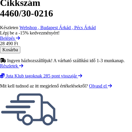
Cikkszám
4460/30-0216
Készleten
Webshop , Budapest Árkád , Pécs Árkád
Lépj be a -15% kedvezményért!
Belépés
28 490 Ft
Ingyen házhozszállítjuk! A várható szállítási idő 1-3 munkanap.
Részletek
Juta Klub tagoknak 285 pont visszajár
Mit kell tudnod az itt megjelenő értékelésekről?
Olvasd el