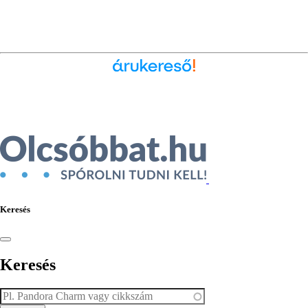
Ékszer az Árukeresőn
Keresés
Keresés