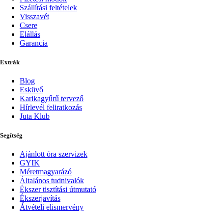
Szállítási feltételek
Visszavét
Csere
Elállás
Garancia
Extrák
Blog
Esküvő
Karikagyűrű tervező
Hírlevél feliratkozás
Juta Klub
Segítség
Ajánlott óra szervizek
GYIK
Méretmagyarázó
Általános tudnivalók
Ékszer tisztítási útmutató
Ékszerjavítás
Átvételi elismervény