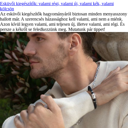
Esküvői kiegészítők: valami régi, valami új, valami kék, valami
kölcsön
Az esküvői kiegészítők hagyományáról biztosan minden menyasszony
hallott már. A szerencsés házassághoz kell valami, ami nem a miénk.
Azon kívül legyen valami, ami teljesen új, illetve valami, ami régi. És
persze a kékről se feledkezzünk meg. Mutatunk pár tippet!