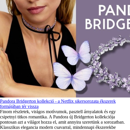
Pandora Bridgerton kollekció - a Netflix sikersorozata ékszerek
formájában tér vissza
Finom részletek, virágos motívumok, pasztell árnyalatok és egy
csipetnyi titkos romantika. A Pandora új Bridgerton kollekciója
pontosan azt a világot hozza el, amit annyira szeretünk a sorozatban.
Klasszikus elegancia modern csavarral, mindennapi ékszerekbe