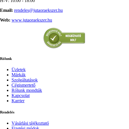
H-V: 10:00 - 18:00
Email:
rendeles@jutaoraekszer.hu
Web:
www.jutaoraekszer.hu
Rólunk
Üzletek
Márkák
Szolgáltatások
Cégismertető
Rólunk mondták
Kapcsolat
Karrier
Rendelés
Vásárlási tájékoztató
Fizetési módok