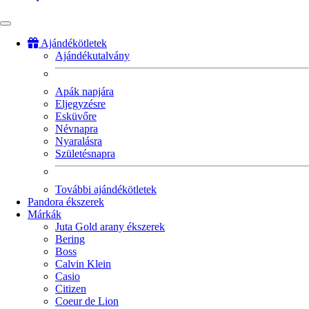
Ajándékötletek
Ajándékutalvány
Fő
navigáció
Apák napjára
Eljegyzésre
Esküvőre
Névnapra
Nyaralásra
Születésnapra
További ajándékötletek
Pandora ékszerek
Márkák
Juta Gold arany ékszerek
Bering
Boss
Calvin Klein
Casio
Citizen
Coeur de Lion