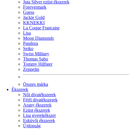
Juta Silver ezüst ékszerek
Forevermark
Guess
Jackie Gold
KKNEKKI
La Coque Francaise
Lisa
Moon Diamonds
Pandora
Seiko
Swiss Military
Thomas Sabo
Tommy Hilfiger
Zeppelin
Összes márka
Ékszerek
Női divatékszerek
Férfi divatékszerek
Arany ékszerek
Ezüst ékszerek
Lisa gyerekékszer
Esküvői ékszerek
Újdonság