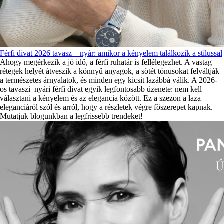
Férfi divat 2026 tavasz – nyár: amikor a kényelem találkozik a stílussal
Ahogy megérkezik a jó idő, a férfi ruhatár is fellélegezhet. A vastag
rétegek helyét átveszik a könnyű anyagok, a sötét tónusokat felváltják
a természetes árnyalatok, és minden egy kicsit lazábbá válik. A 2026-
os tavaszi–nyári férfi divat egyik legfontosabb üzenete: nem kell
választani a kényelem és az elegancia között. Ez a szezon a laza
eleganciáról szól és arról, hogy a részletek végre főszerepet kapnak.
Mutatjuk blogunkban a legfrissebb trendeket!