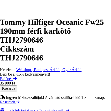
Tommy Hilfiger Oceanic Fw25
190mm férfi karkötő
THJ2790646
Cikkszám
THJ2790646
Készleten
Webshop , Budapest Árkád , Győr Árkád
Lépj be a -15% kedvezményért!
Belépés
35 900 Ft
Ingyen házhozszállítjuk! A várható szállítási idő 1-3 munkanap.
Részletek
Juta Klub tagoknak 359 pont visszajár