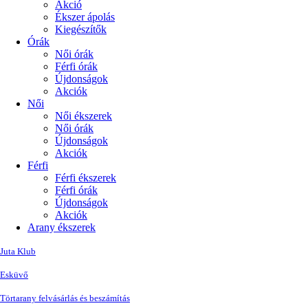
Akció
Ékszer ápolás
Kiegészítők
Órák
Női órák
Férfi órák
Újdonságok
Akciók
Női
Női ékszerek
Női órák
Újdonságok
Akciók
Férfi
Férfi ékszerek
Férfi órák
Újdonságok
Akciók
Arany ékszerek
Juta Klub
Esküvő
Törtarany felvásárlás és beszámítás