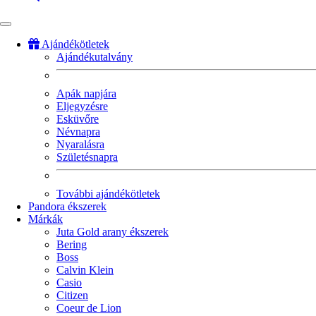
Ajándékötletek
Ajándékutalvány
Fő
navigáció
Apák napjára
Eljegyzésre
Esküvőre
Névnapra
Nyaralásra
Születésnapra
További ajándékötletek
Pandora ékszerek
Márkák
Juta Gold arany ékszerek
Bering
Boss
Calvin Klein
Casio
Citizen
Coeur de Lion