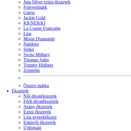
Juta Silver ezüst ékszerek
Forevermark
Guess
Jackie Gold
KKNEKKI
La Coque Francaise
Lisa
Moon Diamonds
Pandora
Seiko
Swiss Military
Thomas Sabo
Tommy Hilfiger
Zeppelin
Összes márka
Ékszerek
Női divatékszerek
Férfi divatékszerek
Arany ékszerek
Ezüst ékszerek
Lisa gyerekékszer
Esküvői ékszerek
Újdonság