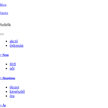
Blog
Outlet
Szűrők
akció
újdonság
+ Nem
férfi
női
+ Alaptípus
ékszer
kiegészítő
óra
+ Ár