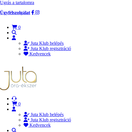
Ugrás a tartalomra
Ügyfélszolgálat
0
Juta Klub belépés
Juta Klub regisztráció
Kedvencek
0
Juta Klub belépés
Juta Klub regisztráció
Kedvencek