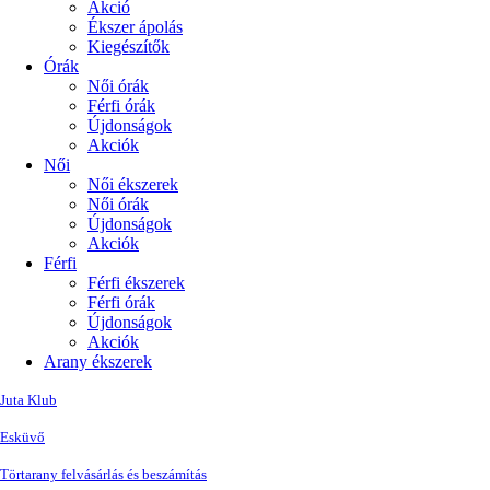
Akció
Ékszer ápolás
Kiegészítők
Órák
Női órák
Férfi órák
Újdonságok
Akciók
Női
Női ékszerek
Női órák
Újdonságok
Akciók
Férfi
Férfi ékszerek
Férfi órák
Újdonságok
Akciók
Arany ékszerek
Juta Klub
Esküvő
Törtarany felvásárlás és beszámítás