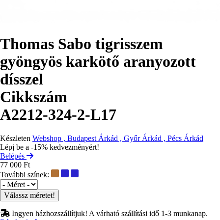
Thomas Sabo tigrisszem
gyöngyös karkötő aranyozott
dísszel
Cikkszám
A2212-324-2-L17
Készleten
Webshop , Budapest Árkád , Győr Árkád , Pécs Árkád
Lépj be a -15% kedvezményért!
Belépés
77 000 Ft
További színek:
Méret
Ingyen házhozszállítjuk! A várható szállítási idő 1-3 munkanap.