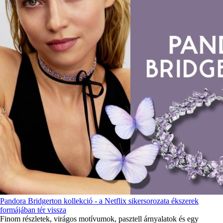
Pandora Bridgerton kollekció - a Netflix sikersorozata ékszerek
formájában tér vissza
Finom részletek, virágos motívumok, pasztell árnyalatok és egy