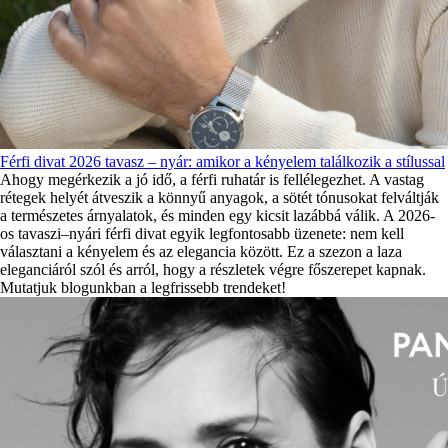
Férfi divat 2026 tavasz – nyár: amikor a kényelem találkozik a stílussal
Ahogy megérkezik a jó idő, a férfi ruhatár is fellélegezhet. A vastag
rétegek helyét átveszik a könnyű anyagok, a sötét tónusokat felváltják
a természetes árnyalatok, és minden egy kicsit lazábbá válik. A 2026-
os tavaszi–nyári férfi divat egyik legfontosabb üzenete: nem kell
választani a kényelem és az elegancia között. Ez a szezon a laza
eleganciáról szól és arról, hogy a részletek végre főszerepet kapnak.
Mutatjuk blogunkban a legfrissebb trendeket!