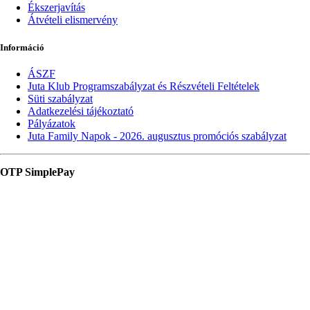
Ékszerjavítás
Átvételi elismervény
Információ
ÁSZF
Juta Klub Programszabályzat és Részvételi Feltételek
Süti szabályzat
Adatkezelési tájékoztató
Pályázatok
Juta Family Napok - 2026. augusztus promóciós szabályzat
OTP SimplePay