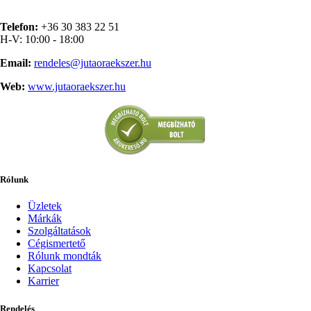
Telefon:
+36 30 383 22 51
H-V: 10:00 - 18:00
Email:
rendeles@jutaoraekszer.hu
Web:
www.jutaoraekszer.hu
Rólunk
Üzletek
Márkák
Szolgáltatások
Cégismertető
Rólunk mondták
Kapcsolat
Karrier
Rendelés