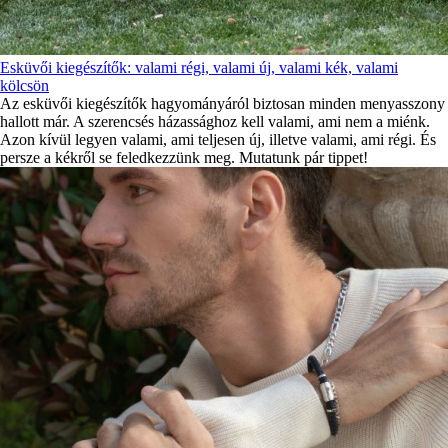
Esküvői kiegészítők: valami régi, valami új, valami kék, valami
kölcsön
Az esküvői kiegészítők hagyományáról biztosan minden menyasszony
hallott már. A szerencsés házassághoz kell valami, ami nem a miénk.
Azon kívül legyen valami, ami teljesen új, illetve valami, ami régi. És
persze a kékről se feledkezzünk meg. Mutatunk pár tippet!