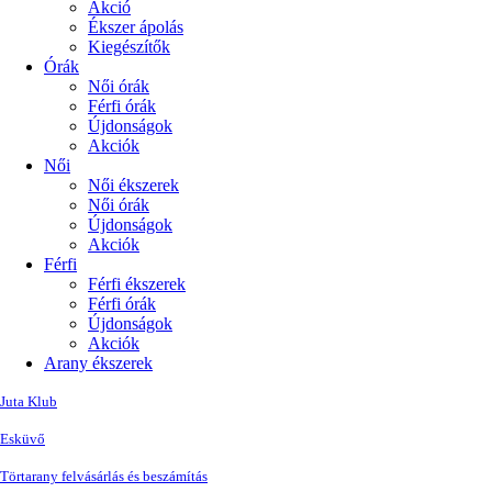
Akció
Ékszer ápolás
Kiegészítők
Órák
Női órák
Férfi órák
Újdonságok
Akciók
Női
Női ékszerek
Női órák
Újdonságok
Akciók
Férfi
Férfi ékszerek
Férfi órák
Újdonságok
Akciók
Arany ékszerek
Juta Klub
Esküvő
Törtarany felvásárlás és beszámítás