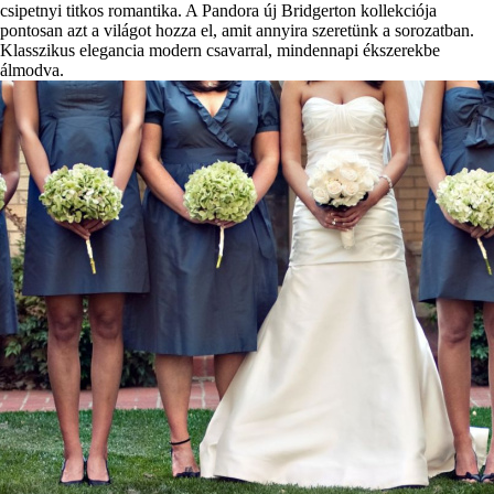
csipetnyi titkos romantika. A Pandora új Bridgerton kollekciója
pontosan azt a világot hozza el, amit annyira szeretünk a sorozatban.
Klasszikus elegancia modern csavarral, mindennapi ékszerekbe
álmodva.