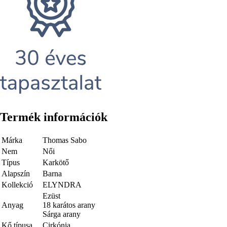
Termék információk
Márka
Thomas Sabo
Nem
Női
Típus
Karkötő
Alapszín
Barna
Kollekció
ELYNDRA
Ezüst
Anyag
18 karátos arany
Sárga arany
Kő típusa
Cirkónia