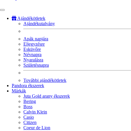
Ajándékötletek
Ajándékutalvány
Fő
navigáció
Apák napjára
Eljegyzésre
Esküvőre
Névnapra
Nyaralásra
Születésnapra
További ajándékötletek
Pandora ékszerek
Márkák
Juta Gold arany ékszerek
Bering
Boss
Calvin Klein
Casio
Citizen
Coeur de Lion