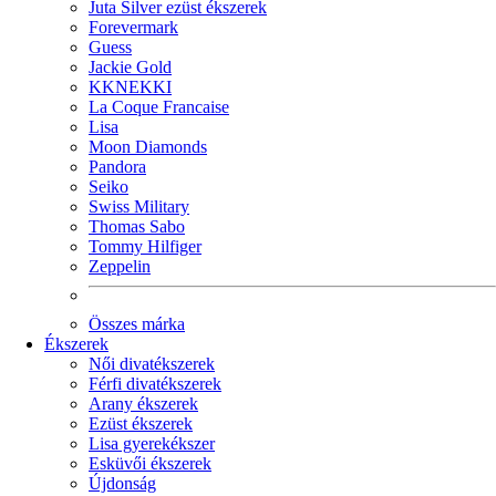
Juta Silver ezüst ékszerek
Forevermark
Guess
Jackie Gold
KKNEKKI
La Coque Francaise
Lisa
Moon Diamonds
Pandora
Seiko
Swiss Military
Thomas Sabo
Tommy Hilfiger
Zeppelin
Összes márka
Ékszerek
Női divatékszerek
Férfi divatékszerek
Arany ékszerek
Ezüst ékszerek
Lisa gyerekékszer
Esküvői ékszerek
Újdonság