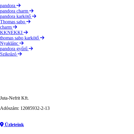
pandora
pandora charm
pandora karkötő
Thomas sabo
charm
KKNEKKI
thomas sabo karkötő
Nyaklánc
pandora gyűrű
Szikrázó
Juta-Nefrit Kft.
Adószám: 12085932-2-13
Üzleteink