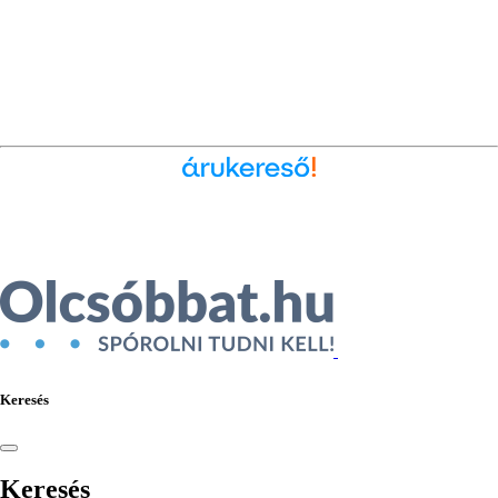
Ékszer az Árukeresőn
Keresés
Keresés