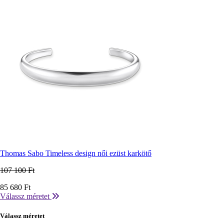
Thomas Sabo Timeless design női ezüst karkötő
107 100 Ft
Ár
85 680 Ft
Válassz méretet
Válassz méretet