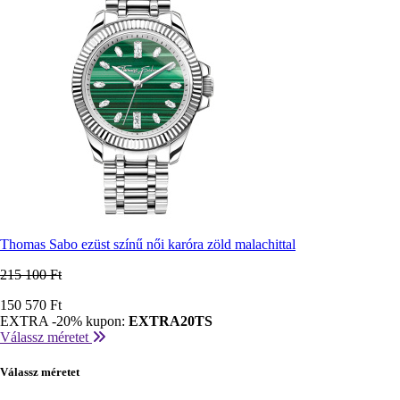
Thomas Sabo ezüst színű női karóra zöld malachittal
215 100 Ft
Ár
150 570 Ft
EXTRA -20% kupon:
EXTRA20TS
Válassz méretet
Válassz méretet