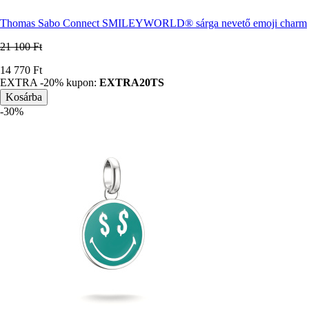
Thomas Sabo Connect SMILEYWORLD® sárga nevető emoji charm
21 100 Ft
Ár
14 770 Ft
EXTRA -20% kupon:
EXTRA20TS
-30%