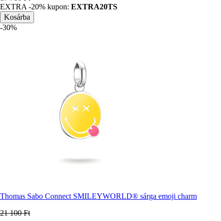
EXTRA -20% kupon:
EXTRA20TS
-30%
Thomas Sabo Connect SMILEYWORLD® sárga emoji charm
21 100 Ft