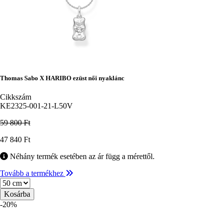
Thomas Sabo X HARIBO ezüst női nyaklánc
Cikkszám
KE2325-001-21-L50V
59 800 Ft
Ár
47 840 Ft
Néhány termék esetében az ár függ a mérettől.
Tovább a termékhez
Méret
-20%