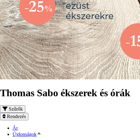
Thomas Sabo ékszerek és órák
Szűrők
Rendezés
Ár
Csökkenő
Újdonságok
rendezés