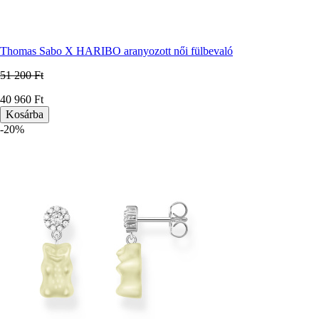
Thomas Sabo X HARIBO aranyozott női fülbevaló
51 200 Ft
Ár
40 960 Ft
-20%