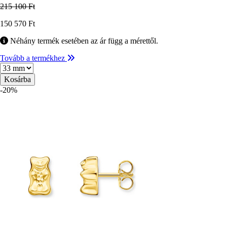
215 100 Ft
Ár
150 570 Ft
Néhány termék esetében az ár függ a mérettől.
Tovább a termékhez
Méret
-20%