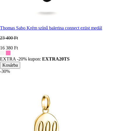
Thomas Sabo Krém színű balerina connect ezüst medál
23 400 Ft
Ár
16 380 Ft
További
színek:
EXTRA -20% kupon:
EXTRA20TS
-30%