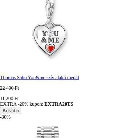
Thomas Sabo You&me szív alakú medál
22 400 Ft
Ár
11 200 Ft
EXTRA -20% kupon:
EXTRA20TS
-30%