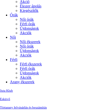
Akció
Ékszer ápolás
Kiegészítők
Órák
Női órák
Férfi órák
Újdonságok
Akciók
Női
Női ékszerek
Női órák
Újdonságok
Akciók
Férfi
Férfi ékszerek
Férfi órák
Újdonságok
Akciók
Arany ékszerek
Juta Klub
Esküvő
Törtarany felvásárlás és beszámítás