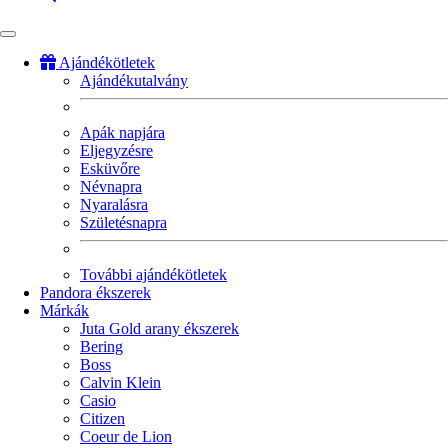
Ajándékötletek
Ajándékutalvány
Fő
navigáció
Apák napjára
Eljegyzésre
Esküvőre
Névnapra
Nyaralásra
Születésnapra
További ajándékötletek
Pandora ékszerek
Márkák
Juta Gold arany ékszerek
Bering
Boss
Calvin Klein
Casio
Citizen
Coeur de Lion