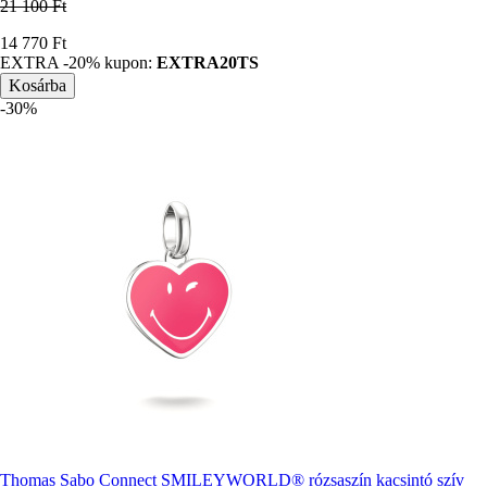
21 100 Ft
Ár
14 770 Ft
EXTRA -20% kupon:
EXTRA20TS
-30%
Thomas Sabo Connect SMILEYWORLD® rózsaszín kacsintó szív