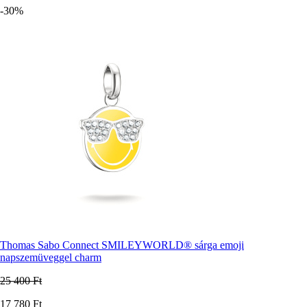
-30%
Thomas Sabo Connect SMILEYWORLD® sárga emoji
napszemüveggel charm
25 400 Ft
Ár
17 780 Ft