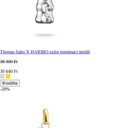
Thomas Sabo X HARIBO ezüst gumimaci medál
38 300 Ft
Ár
30 640 Ft
További
színek:
-20%