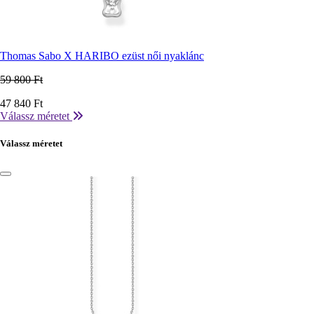
Thomas Sabo X HARIBO ezüst női nyaklánc
59 800 Ft
Ár
47 840 Ft
Válassz méretet
Válassz méretet