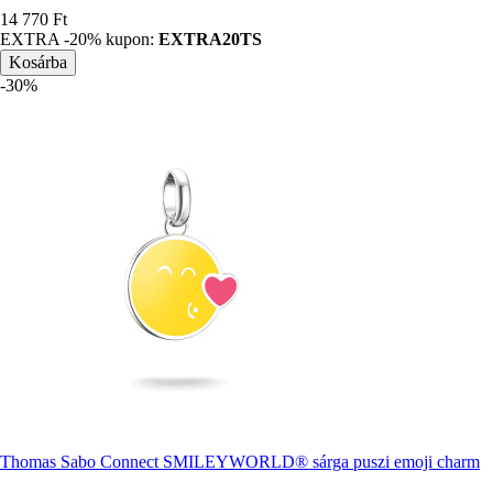
Ár
14 770 Ft
EXTRA -20% kupon:
EXTRA20TS
-30%
Thomas Sabo Connect SMILEYWORLD® sárga puszi emoji charm