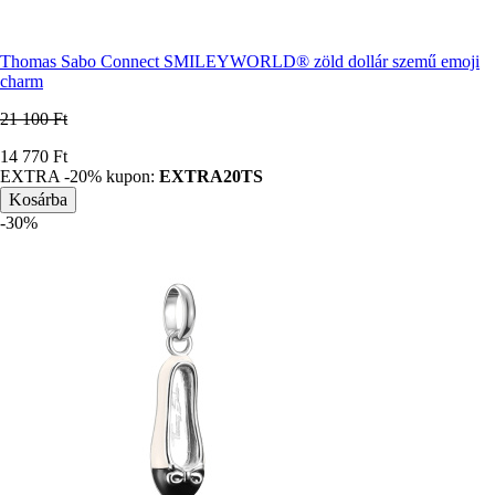
Thomas Sabo Connect SMILEYWORLD® zöld dollár szemű emoji
charm
21 100 Ft
Ár
14 770 Ft
EXTRA -20% kupon:
EXTRA20TS
-30%