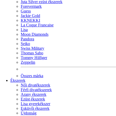
Juta Silver ezüst ékszerek
Forevermark
Guess
Jackie Gold
KKNEKKI
La Coque Francaise
Lisa
Moon Diamonds
Pandora
Seiko
Swiss Military
Thomas Sabo
Tommy Hilfiger
Zeppelin
Összes márka
Ékszerek
Női divatékszerek
Férfi divatékszerek
Arany ékszerek
Ezüst ékszerek
Lisa gyerekékszer
Esküvői ékszerek
Újdonság