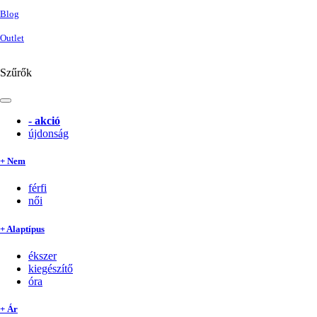
Blog
Outlet
Szűrők
-
akció
újdonság
+ Nem
férfi
női
+ Alaptípus
ékszer
kiegészítő
óra
+ Ár