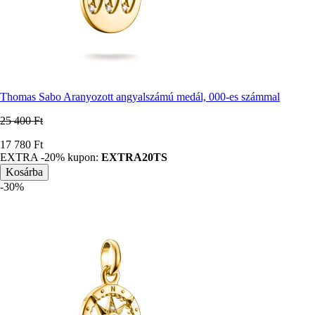
Thomas Sabo Aranyozott angyalszámú medál, 000-es számmal
25 400 Ft
Ár
17 780 Ft
EXTRA -20% kupon:
EXTRA20TS
-30%