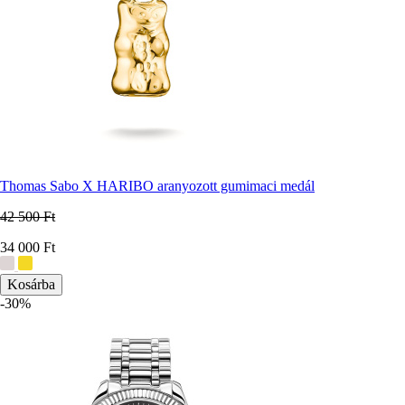
Thomas Sabo X HARIBO aranyozott gumimaci medál
42 500 Ft
Ár
34 000 Ft
További
színek:
-30%