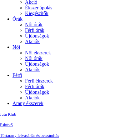
Akció
Ékszer ápolás
Kiegészítők
Órák
Női órák
Férfi órák
Újdonságok
Akciók
Női
Női ékszerek
Női órák
Újdonságok
Akciók
Férfi
Férfi ékszerek
Férfi órák
Újdonságok
Akciók
Arany ékszerek
Juta Klub
Esküvő
Törtarany felvásárlás és beszámítás