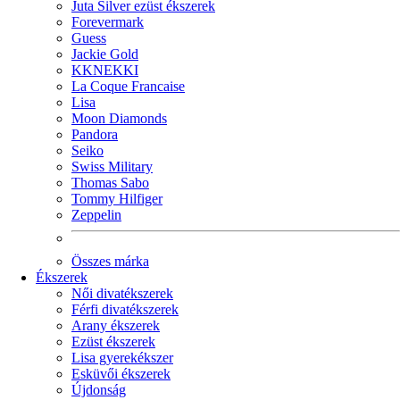
Juta Silver ezüst ékszerek
Forevermark
Guess
Jackie Gold
KKNEKKI
La Coque Francaise
Lisa
Moon Diamonds
Pandora
Seiko
Swiss Military
Thomas Sabo
Tommy Hilfiger
Zeppelin
Összes márka
Ékszerek
Női divatékszerek
Férfi divatékszerek
Arany ékszerek
Ezüst ékszerek
Lisa gyerekékszer
Esküvői ékszerek
Újdonság