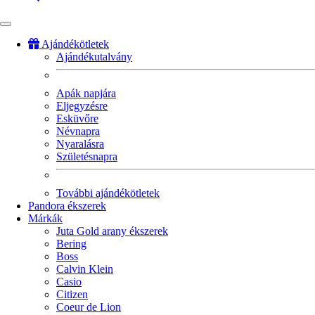
Ajándékötletek
Ajándékutalvány
Fő
navigáció
Apák napjára
Eljegyzésre
Esküvőre
Névnapra
Nyaralásra
Születésnapra
További ajándékötletek
Pandora ékszerek
Márkák
Juta Gold arany ékszerek
Bering
Boss
Calvin Klein
Casio
Citizen
Coeur de Lion