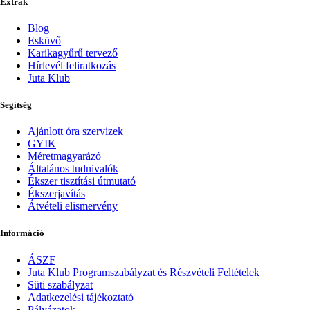
Extrák
Blog
Esküvő
Karikagyűrű tervező
Hírlevél feliratkozás
Juta Klub
Segítség
Ajánlott óra szervizek
GYIK
Méretmagyarázó
Általános tudnivalók
Ékszer tisztítási útmutató
Ékszerjavítás
Átvételi elismervény
Információ
ÁSZF
Juta Klub Programszabályzat és Részvételi Feltételek
Süti szabályzat
Adatkezelési tájékoztató
Pályázatok