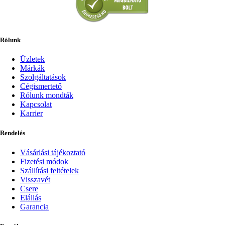
Rólunk
Üzletek
Márkák
Szolgáltatások
Cégismertető
Rólunk mondták
Kapcsolat
Karrier
Rendelés
Vásárlási tájékoztató
Fizetési módok
Szállítási feltételek
Visszavét
Csere
Elállás
Garancia