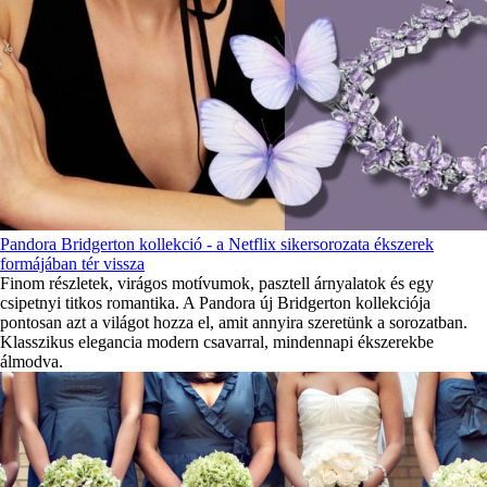
Pandora Bridgerton kollekció - a Netflix sikersorozata ékszerek
formájában tér vissza
Finom részletek, virágos motívumok, pasztell árnyalatok és egy
csipetnyi titkos romantika. A Pandora új Bridgerton kollekciója
pontosan azt a világot hozza el, amit annyira szeretünk a sorozatban.
Klasszikus elegancia modern csavarral, mindennapi ékszerekbe
álmodva.