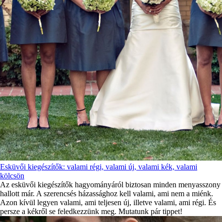
Esküvői kiegészítők: valami régi, valami új, valami kék, valami
kölcsön
Az esküvői kiegészítők hagyományáról biztosan minden menyasszony
hallott már. A szerencsés házassághoz kell valami, ami nem a miénk.
Azon kívül legyen valami, ami teljesen új, illetve valami, ami régi. És
persze a kékről se feledkezzünk meg. Mutatunk pár tippet!