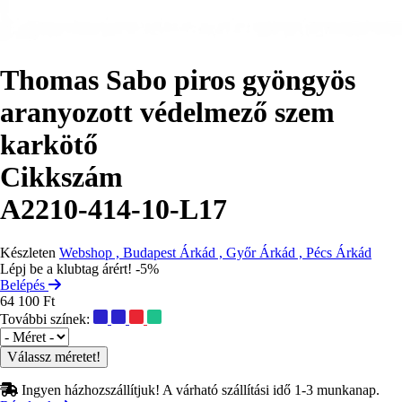
Thomas Sabo piros gyöngyös
aranyozott védelmező szem
karkötő
Cikkszám
A2210-414-10-L17
Készleten
Webshop , Budapest Árkád , Győr Árkád , Pécs Árkád
Lépj be a klubtag árért! -5%
Belépés
64 100 Ft
További színek:
Méret
Ingyen házhozszállítjuk! A várható szállítási idő 1-3 munkanap.