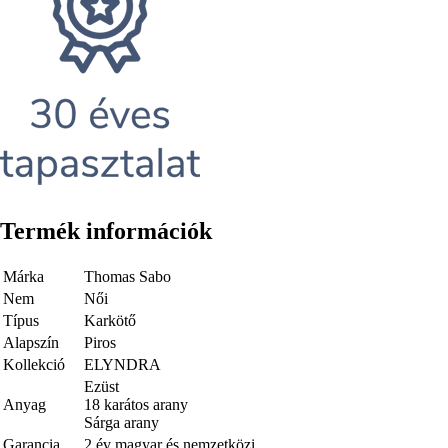
Termék információk
Márka
Thomas Sabo
Nem
Női
Típus
Karkötő
Alapszín
Piros
Kollekció
ELYNDRA
Ezüst
Anyag
18 karátos arany
Sárga arany
Garancia
2 év magyar és nemzetközi