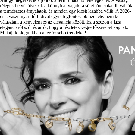
Ahogy megérkezik a jó idő, a férfi ruhatár is fellélegezhet. A vastag
rétegek helyét átveszik a könnyű anyagok, a sötét tónusokat felváltják
a természetes árnyalatok, és minden egy kicsit lazábbá válik. A 2026-
os tavaszi–nyári férfi divat egyik legfontosabb üzenete: nem kell
választani a kényelem és az elegancia között. Ez a szezon a laza
eleganciáról szól és arról, hogy a részletek végre főszerepet kapnak.
Mutatjuk blogunkban a legfrissebb trendeket!