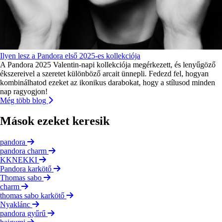
Ilyen lesz a Pandora első 2025-es kollekciója
A Pandora 2025 Valentin-napi kollekciója megérkezett, és lenyűgöző
ékszereivel a szeretet különböző arcait ünnepli. Fedezd fel, hogyan
kombinálhatod ezeket az ikonikus darabokat, hogy a stílusod minden
nap ragyogjon!
Még több blog
Mások ezeket keresik
pandora
pandora charm
KKNEKKI
Pandora karkötő
Thomas sabo
charm
thomas sabo karkötő
Nyaklánc
pandora gyűrű