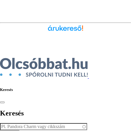
Ékszer az Árukeresőn
Keresés
Keresés