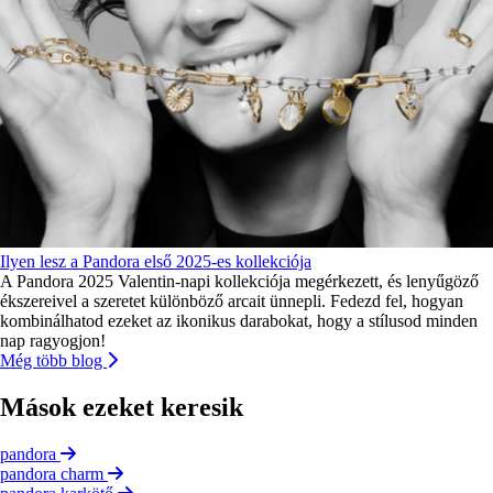
Ilyen lesz a Pandora első 2025-es kollekciója
A Pandora 2025 Valentin-napi kollekciója megérkezett, és lenyűgöző
ékszereivel a szeretet különböző arcait ünnepli. Fedezd fel, hogyan
kombinálhatod ezeket az ikonikus darabokat, hogy a stílusod minden
nap ragyogjon!
Még több blog
Mások ezeket keresik
pandora
pandora charm