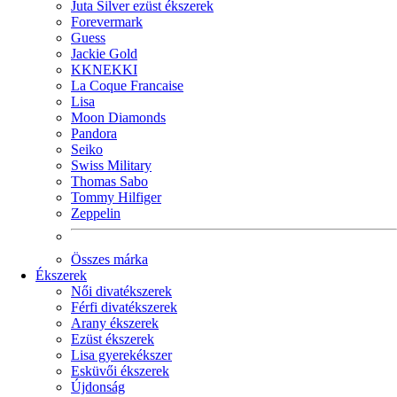
Juta Silver ezüst ékszerek
Forevermark
Guess
Jackie Gold
KKNEKKI
La Coque Francaise
Lisa
Moon Diamonds
Pandora
Seiko
Swiss Military
Thomas Sabo
Tommy Hilfiger
Zeppelin
Összes márka
Ékszerek
Női divatékszerek
Férfi divatékszerek
Arany ékszerek
Ezüst ékszerek
Lisa gyerekékszer
Esküvői ékszerek
Újdonság