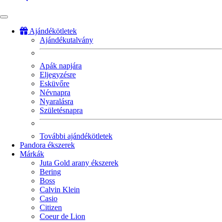
Ajándékötletek
Ajándékutalvány
Fő
navigáció
Apák napjára
Eljegyzésre
Esküvőre
Névnapra
Nyaralásra
Születésnapra
További ajándékötletek
Pandora ékszerek
Márkák
Juta Gold arany ékszerek
Bering
Boss
Calvin Klein
Casio
Citizen
Coeur de Lion