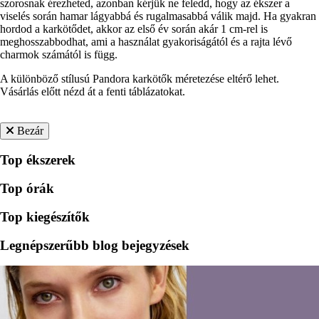
szorosnak érezheted, azonban kérjük ne feledd, hogy az ékszer a
viselés során hamar lágyabbá és rugalmasabbá válik majd. Ha gyakran
hordod a karkötődet, akkor az első év során akár 1 cm-rel is
meghosszabbodhat, ami a használat gyakoriságától és a rajta lévő
charmok számától is függ.
A különböző stílusú Pandora karkötők méretezése eltérő lehet.
Vásárlás előtt nézd át a fenti táblázatokat.
Bezár
Top ékszerek
Top órák
Top kiegészítők
Legnépszerűbb blog bejegyzések