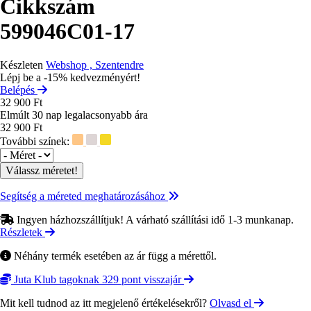
Cikkszám
599046C01-17
Készleten
Webshop , Szentendre
Lépj be a -15% kedvezményért!
Belépés
32 900 Ft
Elmúlt 30 nap legalacsonyabb ára
32 900 Ft
További színek:
Méret
Segítség a méreted meghatározásához
Ingyen házhozszállítjuk! A várható szállítási idő 1-3 munkanap.
Részletek
Néhány termék esetében az ár függ a mérettől.
Juta Klub tagoknak 329 pont visszajár
Mit kell tudnod az itt megjelenő értékelésekről?
Olvasd el