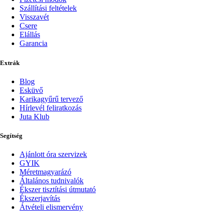
Szállítási feltételek
Visszavét
Csere
Elállás
Garancia
Extrák
Blog
Esküvő
Karikagyűrű tervező
Hírlevél feliratkozás
Juta Klub
Segítség
Ajánlott óra szervizek
GYIK
Méretmagyarázó
Általános tudnivalók
Ékszer tisztítási útmutató
Ékszerjavítás
Átvételi elismervény