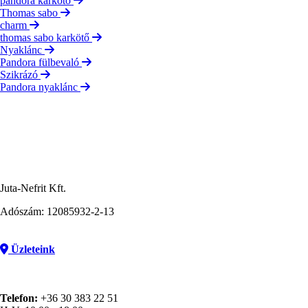
pandora karkötő
Thomas sabo
charm
thomas sabo karkötő
Nyaklánc
Pandora fülbevaló
Szikrázó
Pandora nyaklánc
Juta-Nefrit Kft.
Adószám: 12085932-2-13
Üzleteink
Telefon:
+36 30 383 22 51