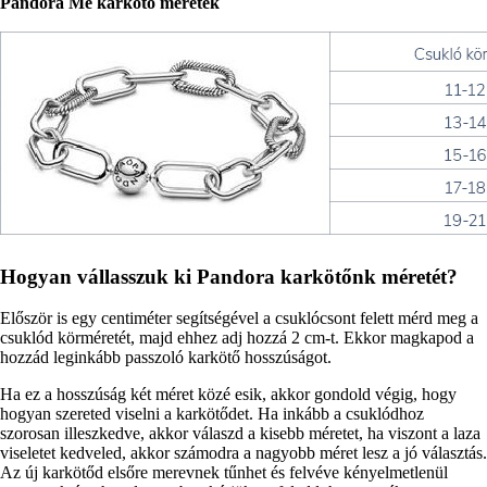
Pandora Me karkötő méretek
Hogyan vállasszuk ki Pandora karkötőnk méretét?
Először is egy centiméter segítségével a csuklócsont felett mérd meg a
csuklód körméretét, majd ehhez adj hozzá 2 cm-t. Ekkor magkapod a
hozzád leginkább passzoló karkötő hosszúságot.
Ha ez a hosszúság két méret közé esik, akkor gondold végig, hogy
hogyan szereted viselni a karkötődet. Ha inkább a csuklódhoz
szorosan illeszkedve, akkor válaszd a kisebb méretet, ha viszont a laza
viseletet kedveled, akkor számodra a nagyobb méret lesz a jó választás.
Az új karkötőd elsőre merevnek tűnhet és felvéve kényelmetlenül