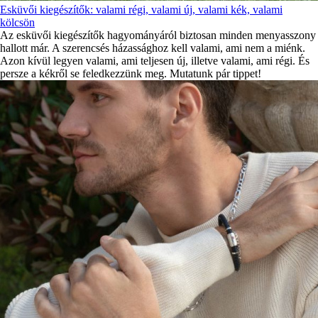
Esküvői kiegészítők: valami régi, valami új, valami kék, valami
kölcsön
Az esküvői kiegészítők hagyományáról biztosan minden menyasszony
hallott már. A szerencsés házassághoz kell valami, ami nem a miénk.
Azon kívül legyen valami, ami teljesen új, illetve valami, ami régi. És
persze a kékről se feledkezzünk meg. Mutatunk pár tippet!