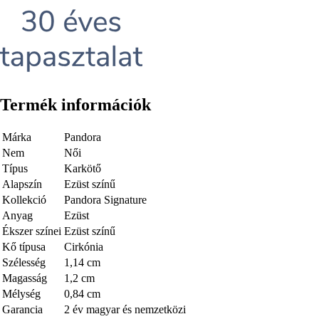
Termék információk
Márka
Pandora
Nem
Női
Típus
Karkötő
Alapszín
Ezüst színű
Kollekció
Pandora Signature
Anyag
Ezüst
Ékszer színei
Ezüst színű
Kő típusa
Cirkónia
Szélesség
1,14 cm
Magasság
1,2 cm
Mélység
0,84 cm
Garancia
2 év magyar és nemzetközi