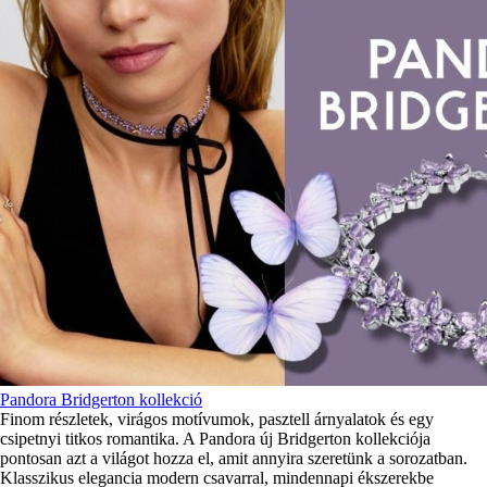
Pandora Bridgerton kollekció
Finom részletek, virágos motívumok, pasztell árnyalatok és egy
csipetnyi titkos romantika. A Pandora új Bridgerton kollekciója
pontosan azt a világot hozza el, amit annyira szeretünk a sorozatban.
Klasszikus elegancia modern csavarral, mindennapi ékszerekbe