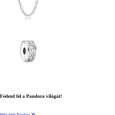
Kép
Fedezd fel a Pandora világát!
Még több Pandora