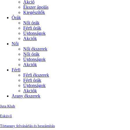
Akció
Ékszer ápolás
Kiegészítők
Órák
Női órák
Férfi órák
Újdonságok
Akciók
Női
Női ékszerek
Női órák
Újdonságok
Akciók
Férfi
Férfi ékszerek
Férfi órák
Újdonságok
Akciók
Arany ékszerek
Juta Klub
Esküvő
Törtarany felvásárlás és beszámítás