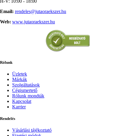
H-V: 10:00 - 18:00
Email:
rendeles@jutaoraekszer.hu
Web:
www.jutaoraekszer.hu
Rólunk
Üzletek
Márkák
Szolgáltatások
Cégismertető
Rólunk mondták
Kapcsolat
Karrier
Rendelés
Vásárlási tájékoztató
Fizetési módok