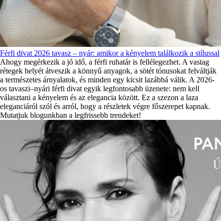
Férfi divat 2026 tavasz – nyár: amikor a kényelem találkozik a stílussal
Ahogy megérkezik a jó idő, a férfi ruhatár is fellélegezhet. A vastag
rétegek helyét átveszik a könnyű anyagok, a sötét tónusokat felváltják
a természetes árnyalatok, és minden egy kicsit lazábbá válik. A 2026-
os tavaszi–nyári férfi divat egyik legfontosabb üzenete: nem kell
választani a kényelem és az elegancia között. Ez a szezon a laza
eleganciáról szól és arról, hogy a részletek végre főszerepet kapnak.
Mutatjuk blogunkban a legfrissebb trendeket!