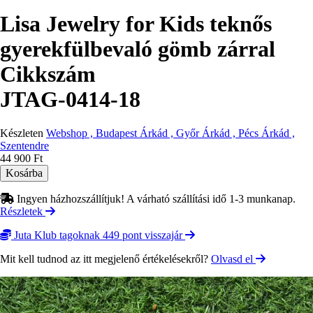
Lisa Jewelry for Kids teknős
gyerekfülbevaló gömb zárral
Cikkszám
JTAG-0414-18
Készleten
Webshop , Budapest Árkád , Győr Árkád , Pécs Árkád ,
Szentendre
44 900 Ft
Ingyen házhozszállítjuk! A várható szállítási idő 1-3 munkanap.
Részletek
Juta Klub tagoknak 449 pont visszajár
Mit kell tudnod az itt megjelenő értékelésekről?
Olvasd el