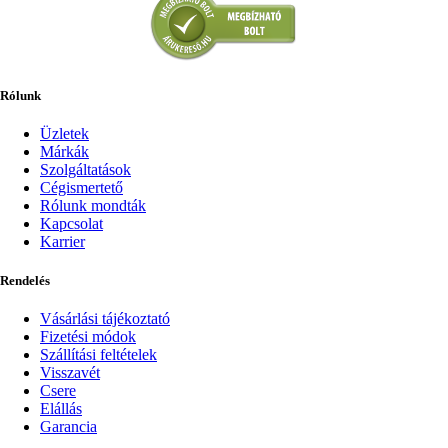
Rólunk
Üzletek
Márkák
Szolgáltatások
Cégismertető
Rólunk mondták
Kapcsolat
Karrier
Rendelés
Vásárlási tájékoztató
Fizetési módok
Szállítási feltételek
Visszavét
Csere
Elállás
Garancia