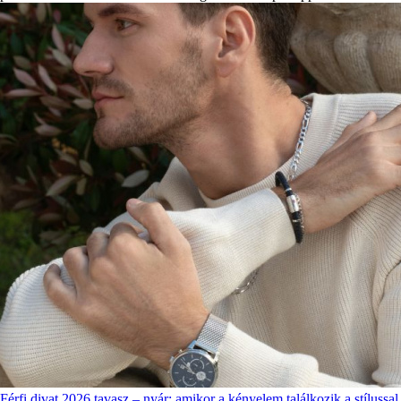
Férfi divat 2026 tavasz – nyár: amikor a kényelem találkozik a stílussal