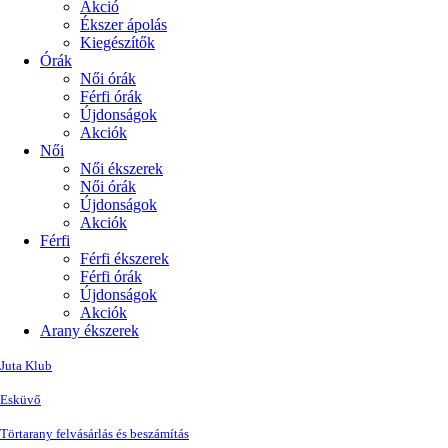
Akció
Ékszer ápolás
Kiegészítők
Órák
Női órák
Férfi órák
Újdonságok
Akciók
Női
Női ékszerek
Női órák
Újdonságok
Akciók
Férfi
Férfi ékszerek
Férfi órák
Újdonságok
Akciók
Arany ékszerek
Juta Klub
Esküvő
Törtarany felvásárlás és beszámítás