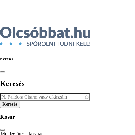
Ékszer az Árukeresőn
Keresés
Keresés
Kosár
Jelenleg üres a kosarad.