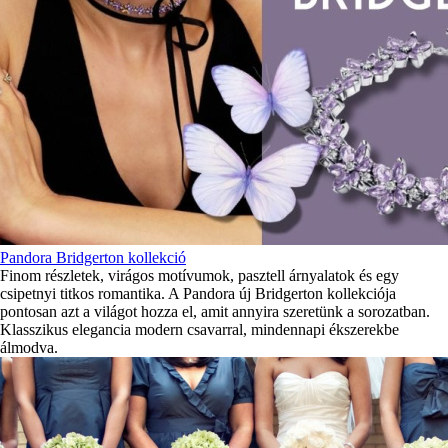
Pandora Bridgerton kollekció
Finom részletek, virágos motívumok, pasztell árnyalatok és egy
csipetnyi titkos romantika. A Pandora új Bridgerton kollekciója
pontosan azt a világot hozza el, amit annyira szeretünk a sorozatban.
Klasszikus elegancia modern csavarral, mindennapi ékszerekbe
álmodva.