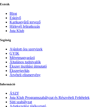
Extrák
Blog
Esküvő
Karikagyűrű tervező
Hírlevél feliratkozás
Juta Klub
Segítség
Ajánlott óra szervizek
GYIK
Méretmagyarázó
Általános tudnivalók
Ékszer tisztítási útmutató
Ékszerjavítás
Átvételi elismervény
Információ
ÁSZF
Juta Klub Programszabályzat és Részvételi Feltételek
Süti szabályzat
Adatkezelési tájékoztató