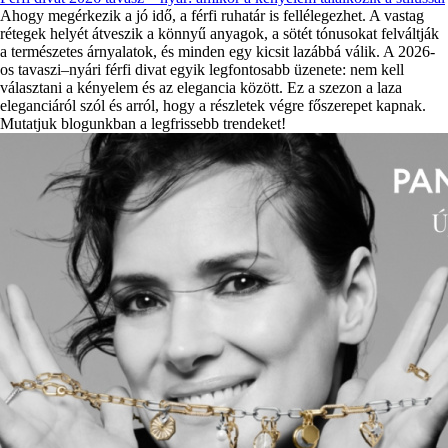
Ahogy megérkezik a jó idő, a férfi ruhatár is fellélegezhet. A vastag
rétegek helyét átveszik a könnyű anyagok, a sötét tónusokat felváltják
a természetes árnyalatok, és minden egy kicsit lazábbá válik. A 2026-
os tavaszi–nyári férfi divat egyik legfontosabb üzenete: nem kell
választani a kényelem és az elegancia között. Ez a szezon a laza
eleganciáról szól és arról, hogy a részletek végre főszerepet kapnak.
Mutatjuk blogunkban a legfrissebb trendeket!