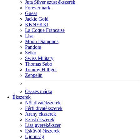
Juta Silver ezüst ékszerek
Forevermark
Guess
Jackie Gold
KKNEKKI
La Coque Francaise
Lisa
Moon Diamonds
Pandora
Seiko
Swiss Military
Thomas Sabo
Tommy Hilfiger
Zeppelin
Összes márka
Ékszerek
Női divatékszerek
Férfi divatékszerek
Arany ékszerek
Ezüst ékszerek
Lisa gyerekékszer
Esküvői ékszerek
Újdonság