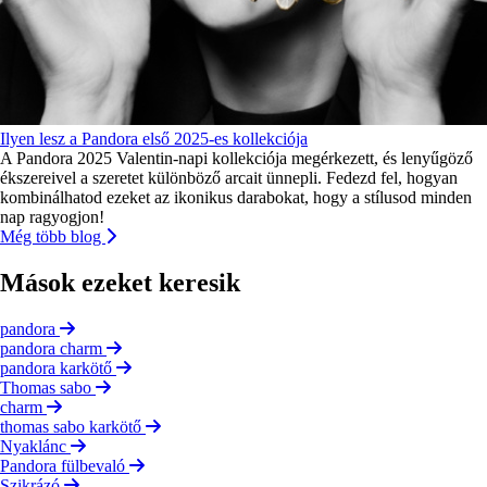
Ilyen lesz a Pandora első 2025-es kollekciója
A Pandora 2025 Valentin-napi kollekciója megérkezett, és lenyűgöző
ékszereivel a szeretet különböző arcait ünnepli. Fedezd fel, hogyan
kombinálhatod ezeket az ikonikus darabokat, hogy a stílusod minden
nap ragyogjon!
Még több blog
Mások ezeket keresik
pandora
pandora charm
pandora karkötő
Thomas sabo
charm
thomas sabo karkötő
Nyaklánc
Pandora fülbevaló
Szikrázó