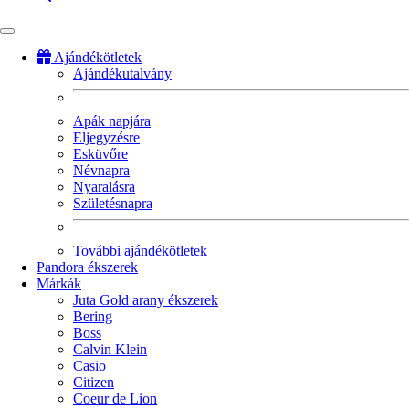
Ajándékötletek
Ajándékutalvány
Fő
navigáció
Apák napjára
Eljegyzésre
Esküvőre
Névnapra
Nyaralásra
Születésnapra
További ajándékötletek
Pandora ékszerek
Márkák
Juta Gold arany ékszerek
Bering
Boss
Calvin Klein
Casio
Citizen
Coeur de Lion