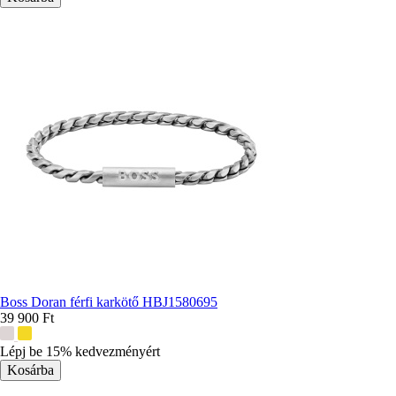
Boss Doran férfi karkötő HBJ1580695
39 900 Ft
További
színek:
Lépj be 15% kedvezményért