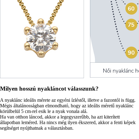
Milyen hosszú nyakláncot válasszunk?
A nyaklánc ideális mérete az egyéni ízléstől, illetve a fazontól is függ.
Mégis általánosságban elmondható, hogy az ideális méretű nyaklánc
körülbelül 5 cm-rel esik le a nyak vonala alá.
Ha van otthon láncod, akkor a legegyszerűbb, ha azt kiterített
állapotban leméred. Ha nincs még ilyen ékszered, akkor a fenti képek
segítséget nyújthatnak a választásban.