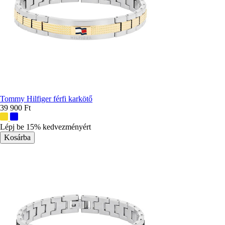
Tommy Hilfiger férfi karkötő
39 900 Ft
További
színek:
Lépj be 15% kedvezményért