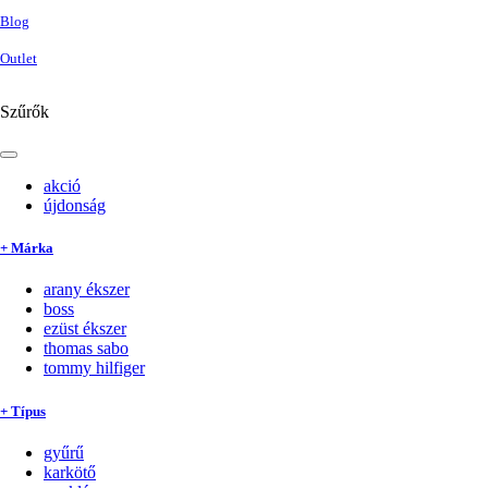
Blog
Outlet
Szűrők
akció
újdonság
+ Márka
arany ékszer
boss
ezüst ékszer
thomas sabo
tommy hilfiger
+ Típus
gyűrű
karkötő