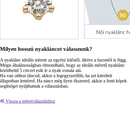
Milyen hosszú nyakláncot válasszunk?
A nyaklánc ideális mérete az egyéni ízléstől, illetve a fazontól is függ.
Mégis általánosságban elmondható, hogy az ideális méretű nyaklánc
körülbelül 5 cm-rel esik le a nyak vonala alá.
Ha van otthon láncod, akkor a legegyszerűbb, ha azt kiterített
állapotban leméred. Ha nincs még ilyen ékszered, akkor a fenti képek
segítséget nyújthatnak a választásban.
Vissza a méretválasztáshoz