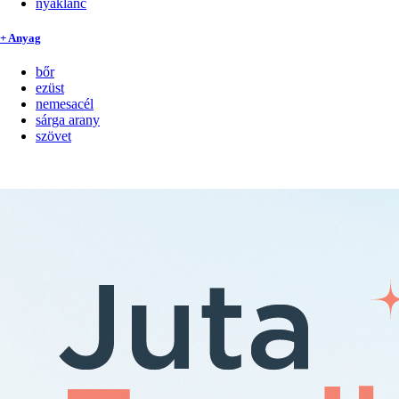
nyaklánc
+ Anyag
bőr
ezüst
nemesacél
sárga arany
szövet