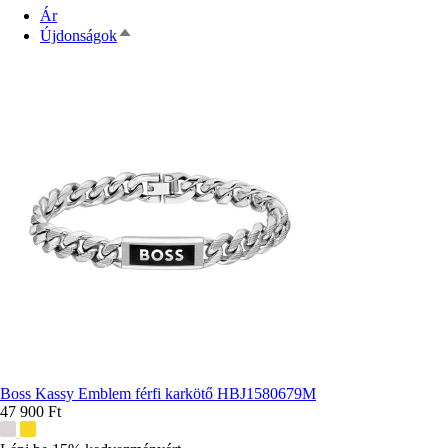
Ár
Csökkenő
Újdonságok
rendezés
Boss Kassy Emblem férfi karkötő HBJ1580679M
47 900 Ft
További
színek: