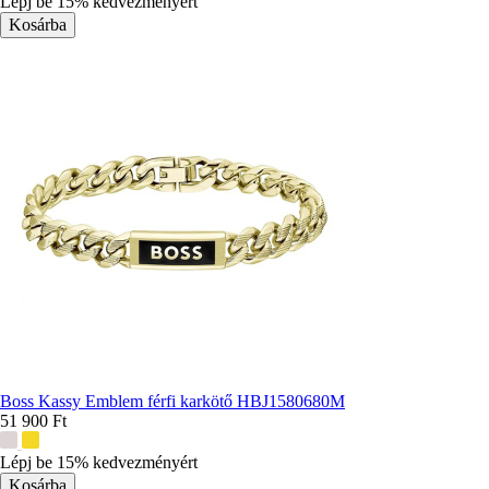
Lépj be 15% kedvezményért
Boss Kassy Emblem férfi karkötő HBJ1580680M
51 900 Ft
További
színek:
Lépj be 15% kedvezményért