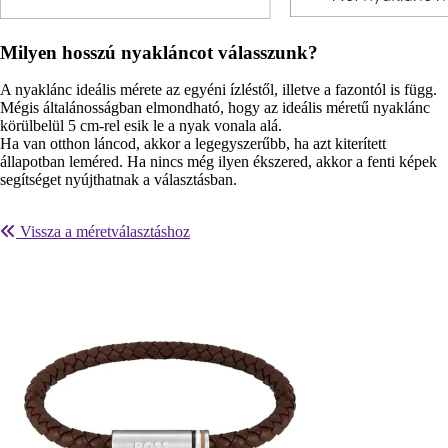
Milyen hosszú nyakláncot válasszunk?
A nyaklánc ideális mérete az egyéni ízléstől, illetve a fazontól is függ.
Mégis általánosságban elmondható, hogy az ideális méretű nyaklánc
körülbelül 5 cm-rel esik le a nyak vonala alá.
Ha van otthon láncod, akkor a legegyszerűbb, ha azt kiterített
állapotban leméred. Ha nincs még ilyen ékszered, akkor a fenti képek
segítséget nyújthatnak a választásban.
Vissza a méretválasztáshoz