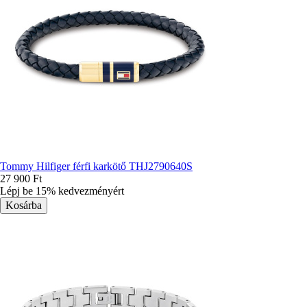
Tommy Hilfiger férfi karkötő THJ2790640S
27 900 Ft
Lépj be 15% kedvezményért