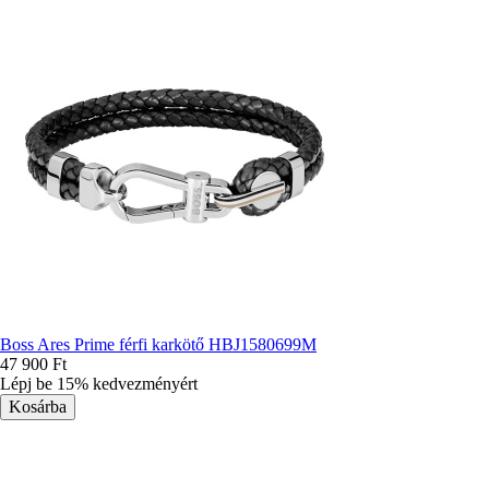
Boss Ares Prime férfi karkötő HBJ1580699M
47 900 Ft
Lépj be 15% kedvezményért