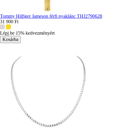
Tommy Hilfiger Jameson férfi nyaklánc THJ2790628
31 900 Ft
További
színek:
Lépj be 15% kedvezményért