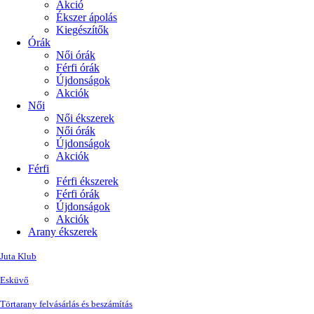
Akció
Ékszer ápolás
Kiegészítők
Órák
Női órák
Férfi órák
Újdonságok
Akciók
Női
Női ékszerek
Női órák
Újdonságok
Akciók
Férfi
Férfi ékszerek
Férfi órák
Újdonságok
Akciók
Arany ékszerek
Juta Klub
Esküvő
Törtarany felvásárlás és beszámítás