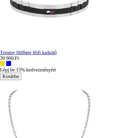
Tommy Hilfiger férfi karkötő
39 900 Ft
További
színek:
Lépj be 15% kedvezményért