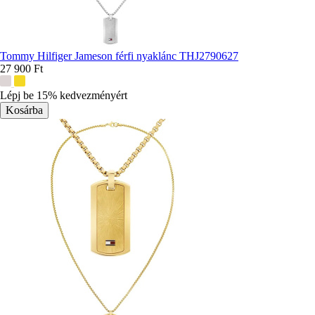
Tommy Hilfiger Jameson férfi nyaklánc THJ2790627
27 900 Ft
További
színek:
Lépj be 15% kedvezményért