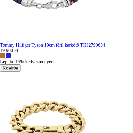
Tommy Hilfiger Tyson 19cm férfi karkötő THJ2790634
19 900 Ft
További
színek:
Lépj be 15% kedvezményért