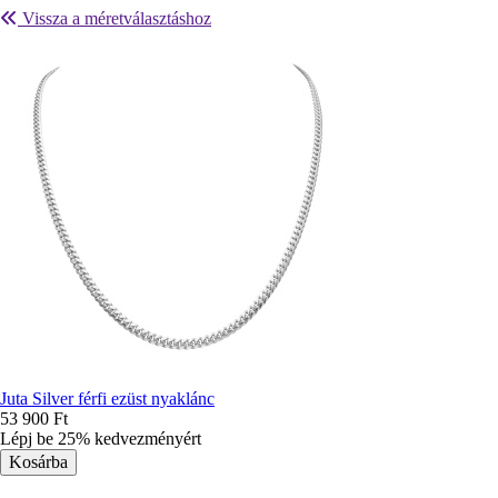
Vissza a méretválasztáshoz
Juta Silver férfi ezüst nyaklánc
53 900 Ft
Lépj be 25% kedvezményért