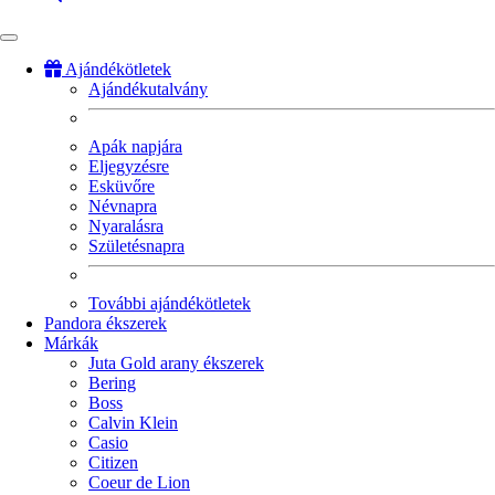
Ajándékötletek
Ajándékutalvány
Fő
navigáció
Apák napjára
Eljegyzésre
Esküvőre
Névnapra
Nyaralásra
Születésnapra
További ajándékötletek
Pandora ékszerek
Márkák
Juta Gold arany ékszerek
Bering
Boss
Calvin Klein
Casio
Citizen
Coeur de Lion