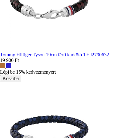
Tommy Hilfiger Tyson 19cm férfi karkötő THJ2790632
19 900 Ft
További
színek:
Lépj be 15% kedvezményért