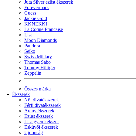
Juta Silver ezüst ékszerek
Forevermark
Guess
Jackie Gold
KKNEKKI
La Coque Francaise
Lisa
Moon Diamonds
Pandora
Seiko
Swiss Military
Thomas Sabo
Tommy Hilfiger
Zeppelin
Összes márka
Ékszerek
Női divatékszerek
Férfi divatékszerek
Arany ékszerek
Ezüst ékszerek
Lisa gyerekékszer
Esküvői ékszerek
Újdonság