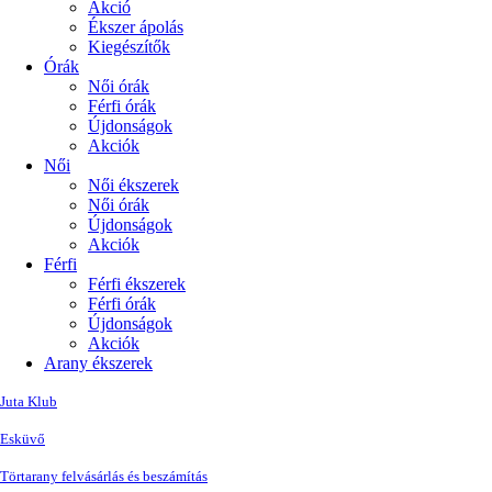
Akció
Ékszer ápolás
Kiegészítők
Órák
Női órák
Férfi órák
Újdonságok
Akciók
Női
Női ékszerek
Női órák
Újdonságok
Akciók
Férfi
Férfi ékszerek
Férfi órák
Újdonságok
Akciók
Arany ékszerek
Juta Klub
Esküvő
Törtarany felvásárlás és beszámítás