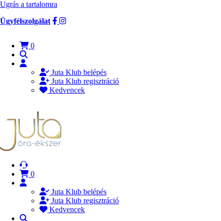
Ugrás a tartalomra
Ügyfélszolgálat
0
Juta Klub belépés
Juta Klub regisztráció
Kedvencek
0
Juta Klub belépés
Juta Klub regisztráció
Kedvencek