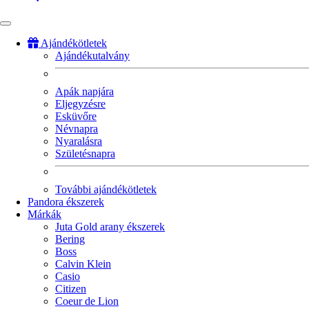
Ajándékötletek
Ajándékutalvány
Fő
navigáció
Apák napjára
Eljegyzésre
Esküvőre
Névnapra
Nyaralásra
Születésnapra
További ajándékötletek
Pandora ékszerek
Márkák
Juta Gold arany ékszerek
Bering
Boss
Calvin Klein
Casio
Citizen
Coeur de Lion