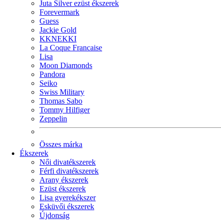
Juta Silver ezüst ékszerek
Forevermark
Guess
Jackie Gold
KKNEKKI
La Coque Francaise
Lisa
Moon Diamonds
Pandora
Seiko
Swiss Military
Thomas Sabo
Tommy Hilfiger
Zeppelin
Összes márka
Ékszerek
Női divatékszerek
Férfi divatékszerek
Arany ékszerek
Ezüst ékszerek
Lisa gyerekékszer
Esküvői ékszerek
Újdonság